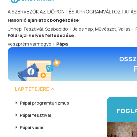
A SZERVEZŐK AZ IDŐPONT ÉS A PROGRAMVÁLTOZTATÁS
Hasonló
ajánlatok
böngészése:
Ünnep
,
Fesztivál
,
Szabadidő
Jeles nap
,
Művészet
,
Vallás
Földrajzi helyek felfedezése:
Veszprém vármegye
Pápa
OSSZ
LAP TETEJÉRE
Pápai
programturizmus
FOGLA
Pápai
fesztivál
Pápai
vásár