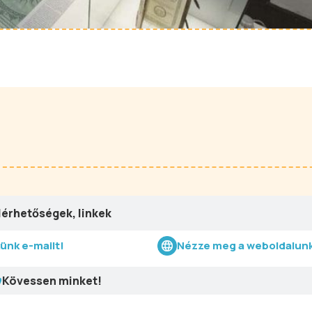
lérhetőségek, linkek
künk e-mailt!
Nézze meg a weboldalunk
Kövessen minket!