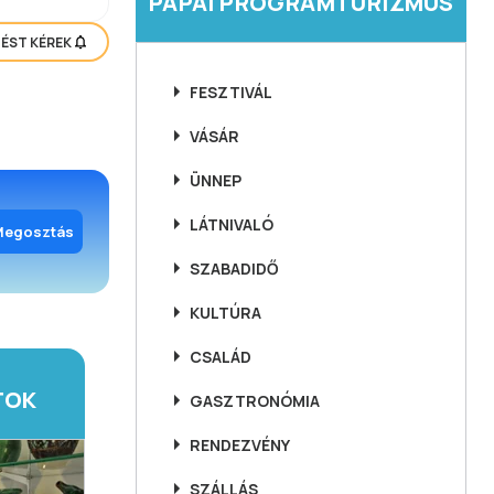
PÁPAI PROGRAMTURIZMUS
TÉST KÉREK
FESZTIVÁL
VÁSÁR
ÜNNEP
LÁTNIVALÓ
Megosztás
SZABADIDŐ
KULTÚRA
CSALÁD
TOK
GASZTRONÓMIA
RENDEZVÉNY
SZÁLLÁS