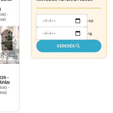
N
ök) -
tök)
-tól
-ig
KERESÉS
26 -
PÁPÁN
tök) -
tök)