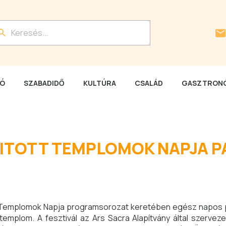
LÓ
SZABADIDŐ
KULTÚRA
CSALÁD
GASZTRONÓ
NYITOTT TEMPLOMOK NAPJA P
ott Templomok Napja programsorozat keretében egész napos
mplom. A fesztivál az Ars Sacra Alapítvány által szerveze