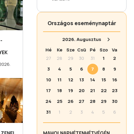
Országos eseménynaptár
2026.
Augusztus
-
Hé
Ke
Sze
Csü
Pé
Szo
Va
YEK
27
28
29
30
31
1
2
2026.
3
4
5
6
7
8
9
10
11
12
13
14
15
16
17
18
19
20
21
22
23
24
25
26
27
28
29
30
31
1
2
3
4
5
6
 ZENEI
MA
HOLNAP
HÉTEN
HÉTVÉGÉN