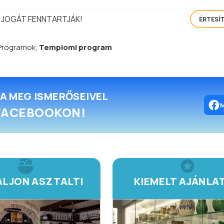
 JOGÁT FENNTARTJÁK!
ÉRTESÍ
Programok
,
Templomi program
A MEG ISMERŐSEIVEL
FACEBOOKON!
LJON ASZTALT!
KIEMELT AJÁNLA