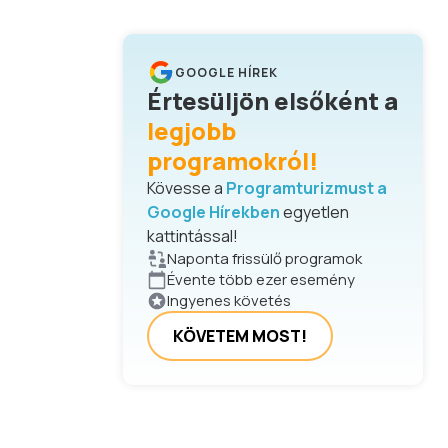
GOOGLE HÍREK
Értesüljön elsőként a
legjobb
programokról!
Kövesse a
Programturizmust a
Google Hírekben
egyetlen
kattintással!
Naponta frissülő programok
Évente több ezer esemény
Ingyenes követés
KÖVETEM MOST!