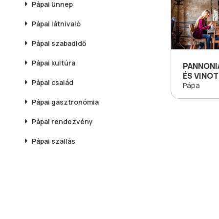
Pápai
ünnep
Pápai
látnivaló
Pápai
szabadidő
Pápai
kultúra
PANNONI
ÉS VINOT
Pápai
család
Pápa
Pápai
gasztronómia
Pápai
rendezvény
Pápai
szállás