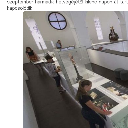
szeptember harmadik hétvégéjétől kilenc napon át tart
kapcsolódik.