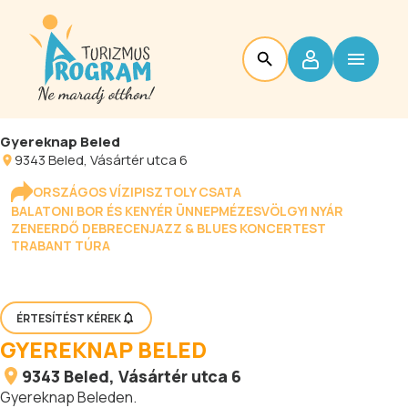
Gyereknap Beled
9343
Beled
, Vásártér utca 6
ORSZÁGOS VÍZIPISZTOLY CSATA
BALATONI BOR ÉS KENYÉR ÜNNEP
MÉZESVÖLGYI NYÁR
ZENEERDŐ DEBRECEN
JAZZ & BLUES KONCERTEST
TRABANT TÚRA
ÉRTESÍTÉST KÉREK
GYEREKNAP BELED
9343
Beled
, Vásártér utca 6
Gyereknap Beleden.