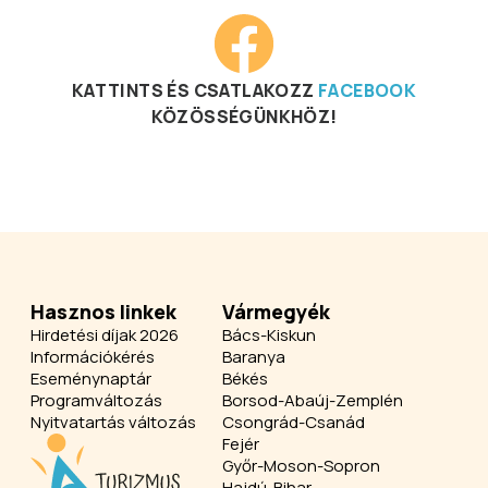
KATTINTS ÉS CSATLAKOZZ
FACEBOOK
KÖZÖSSÉGÜNKHÖZ!
Hasznos linkek
Vármegyék
Hirdetési díjak 2026
Bács-Kiskun
Információkérés
Baranya
Eseménynaptár
Békés
Programváltozás
Borsod-Abaúj-Zemplén
Nyitvatartás változás
Csongrád-Csanád
Fejér
Győr-Moson-Sopron
Hajdú-Bihar