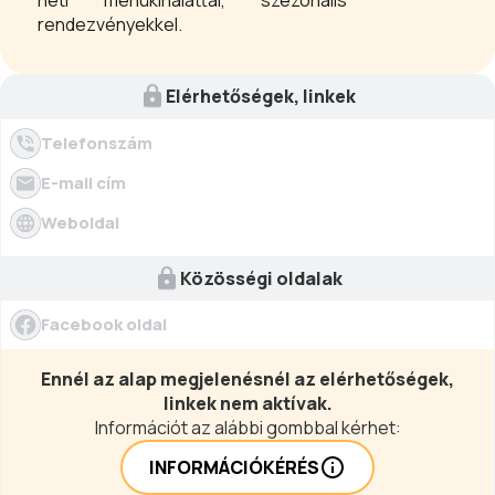
heti menükínálattal, szezonális
rendezvényekkel.
Elérhetőségek, linkek
Telefonszám
E-mail cím
Weboldal
Közösségi oldalak
Facebook oldal
Ennél az alap megjelenésnél az elérhetőségek,
linkek nem aktívak.
Információt az alábbi gombbal kérhet:
INFORMÁCIÓKÉRÉS