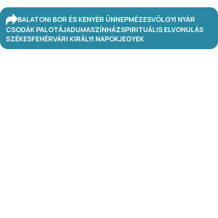
BALATONI BOR ÉS KENYÉR ÜNNEP
MÉZESVÖLGYI NYÁR
CSODÁK PALOTÁJA
DUMASZÍNHÁZ
SPIRITUÁLIS ELVONULÁS
SZÉKESFEHÉRVÁRI KIRÁLYI NAPOK
JEGYEK