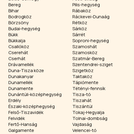
Bereg
Pilis-hegység
Bihar
Rábaköz
Bodrogköz
Ráckevei-Dunaág
Börzsöny
Rétköz
Budai-hegység
Sárköz
Bükk
Sárrét
Bükkalja
Soproni-hegység
Csallóköz
Szamoshát
Cserehát
Szamosköz
Cserhát
Szatmár-Bereg
Drávamellék
Szentendrei-sziget
Duna-Tisza köze
Szigetköz
Dunakanyar
Taktaköz
Dunamellék
Tápiómente
Dunamente
Tétényi-fennsík
Dunántúli-középhegység
Tisza-tó
Erdély
Tiszahát
Északi-középhegység
Tiszántúl
Felső-Tiszavidék
Tokaj-Hegyalja
Felvidék
Tolnai-dombság
Fertő-Hanság
Vajdaság
Galgamente
Velencei-tó