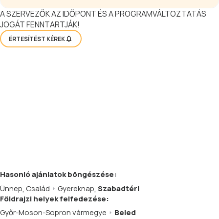
A SZERVEZŐK AZ IDŐPONT ÉS A PROGRAMVÁLTOZTATÁS
JOGÁT FENNTARTJÁK!
ÉRTESÍTÉST KÉREK
Hasonló
ajánlatok
böngészése:
Ünnep
,
Család
Gyereknap
,
Szabadtéri
Földrajzi helyek felfedezése:
Győr-Moson-Sopron vármegye
Beled