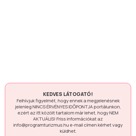
KEDVES LÁTOGATÓ!
Felhívjuk figyelmét, hogy ennek a megjelenésnek
jelenleg
NINCS ÉRVÉNYES IDŐPONTJA
portálunkon,
ezért az itt közölt tartalom már lehet, hogy
NEM
AKTUÁLIS!
Friss információkat az
info@programturizmus.hu
e-mail címen kérhet vagy
küldhet.