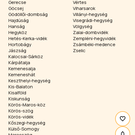
Gerecse
Vértes
Göcsej
Viharsarok
Gödöllői-dombság
Villányi-hegység
Hajdúság
Visegrádi-hegység
Hanság
Völgység
Hegyköz
Zalai-dombvidék
Hetés-Kerka-vidék
Zempléni-hegyvidék
Hortobágy
Zsámbéki-medence
Jászság
Zselic
Kalocsai-Sárköz
Kárpátalja
Kemenesalja
Kemeneshát
Keszthelyi-hegység
Kis-Balaton
Kisalföld
Kiskunság
Körös-Maros-köz
Körös-szög
Körös-vidék
Kőszegi-hegység
Külső-Somogy
Marosszög