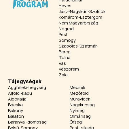
Heves
Jász-Nagykun-Szolnok
Komárom-Esztergom
Nem Magyarország
Nógrád
Pest
Somogy
Szabolcs-Szatmár-
Bereg
Tolna
Vas
Veszprém
Zala
Tájegységek
Aggteleki-hegység
Mecsek
Alföldi-kapu
Mezőföld
Alpokalja
Muravidék
Bácska
Nagykunság
Bakony
Nyírség
Balaton
Ormánság
Baranyai-dombság
Őrség
Belső-Somogy
Pesti-síkság