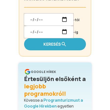
-tól
-ig
KERESÉS
GOOGLE HÍREK
Értesüljön elsőként a
legjobb
programokról!
Kövesse a
Programturizmust a
Google Hírekben
egyetlen