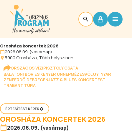
Orosháza koncertek 2026
2026.08.09. (vasárnap)
5900
Orosháza
, Több helyszínen
ORSZÁGOS VÍZIPISZTOLY CSATA
BALATONI BOR ÉS KENYÉR ÜNNEP
MÉZESVÖLGYI NYÁR
ZENEERDŐ DEBRECEN
JAZZ & BLUES KONCERTEST
TRABANT TÚRA
ÉRTESÍTÉST KÉREK
OROSHÁZA KONCERTEK 2026
2026.08.09. (vasárnap)