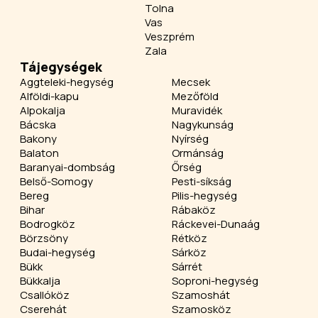
Tolna
Vas
Veszprém
Zala
Tájegységek
Aggteleki-hegység
Mecsek
Alföldi-kapu
Mezőföld
Alpokalja
Muravidék
Bácska
Nagykunság
Bakony
Nyírség
Balaton
Ormánság
Baranyai-dombság
Őrség
Belső-Somogy
Pesti-síkság
Bereg
Pilis-hegység
Bihar
Rábaköz
Bodrogköz
Ráckevei-Dunaág
Börzsöny
Rétköz
Budai-hegység
Sárköz
Bükk
Sárrét
Bükkalja
Soproni-hegység
Csallóköz
Szamoshát
Cserehát
Szamosköz