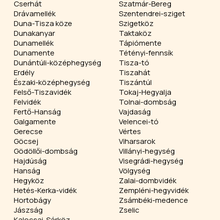
Cserhát
Szatmár-Bereg
Drávamellék
Szentendrei-sziget
Duna-Tisza köze
Szigetköz
Dunakanyar
Taktaköz
Dunamellék
Tápiómente
Dunamente
Tétényi-fennsík
Dunántúli-középhegység
Tisza-tó
Erdély
Tiszahát
Északi-középhegység
Tiszántúl
Felső-Tiszavidék
Tokaj-Hegyalja
Felvidék
Tolnai-dombság
Fertő-Hanság
Vajdaság
Galgamente
Velencei-tó
Gerecse
Vértes
Göcsej
Viharsarok
Gödöllői-dombság
Villányi-hegység
Hajdúság
Visegrádi-hegység
Hanság
Völgység
Hegyköz
Zalai-dombvidék
Hetés-Kerka-vidék
Zempléni-hegyvidék
Hortobágy
Zsámbéki-medence
Jászság
Zselic
Kalocsai-Sárköz