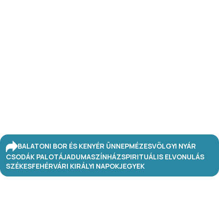
BALATONI BOR ÉS KENYÉR ÜNNEP
MÉZESVÖLGYI NYÁR
CSODÁK PALOTÁJA
DUMASZÍNHÁZ
SPIRITUÁLIS ELVONULÁS
SZÉKESFEHÉRVÁRI KIRÁLYI NAPOK
JEGYEK