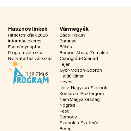
Hasznos linkek
Vármegyék
Hirdetési díjak 2026
Bács-Kiskun
Információkérés
Baranya
Eseménynaptár
Békés
Programváltozás
Borsod-Abaúj-Zemplén
Nyitvatartás változás
Csongrád-Csanád
Fejér
Győr-Moson-Sopron
Hajdú-Bihar
Heves
Jász-Nagykun-Szolnok
Komárom-Esztergom
Nem Magyarország
Nógrád
Pest
Somogy
Szabolcs-Szatmár-
Bereg