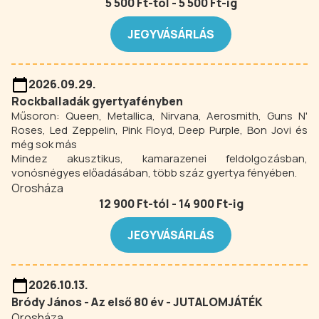
5 500 Ft-tól - 5 500 Ft-ig
JEGYVÁSÁRLÁS
2026.09.29.
Rockballadák gyertyafényben
Műsoron: Queen, Metallica, Nirvana, Aerosmith, Guns N'
Roses, Led Zeppelin, Pink Floyd, Deep Purple, Bon Jovi és
még sok más
Mindez akusztikus, kamarazenei feldolgozásban,
vonósnégyes előadásában, több száz gyertya fényében.
Orosháza
12 900 Ft-tól - 14 900 Ft-ig
JEGYVÁSÁRLÁS
2026.10.13.
Bródy János - Az első 80 év - JUTALOMJÁTÉK
Orosháza