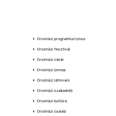
Orosházi
programturizmus
Orosházi
fesztivál
Orosházi
vásár
Orosházi
ünnep
Orosházi
látnivaló
Orosházi
szabadidő
Orosházi
kultúra
Orosházi
család