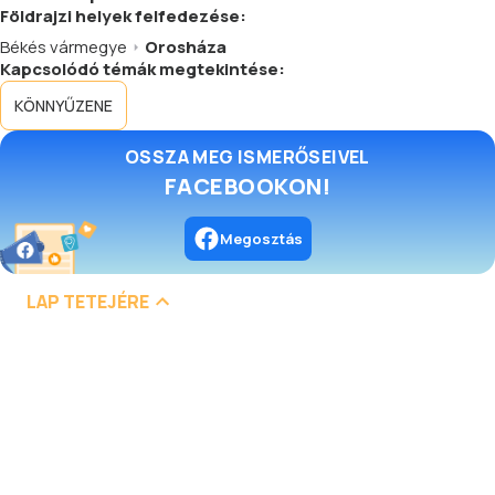
Földrajzi helyek felfedezése:
Békés vármegye
Orosháza
Kapcsolódó témák megtekintése:
KÖNNYŰZENE
OSSZA MEG ISMERŐSEIVEL
FACEBOOKON!
Megosztás
LAP TETEJÉRE