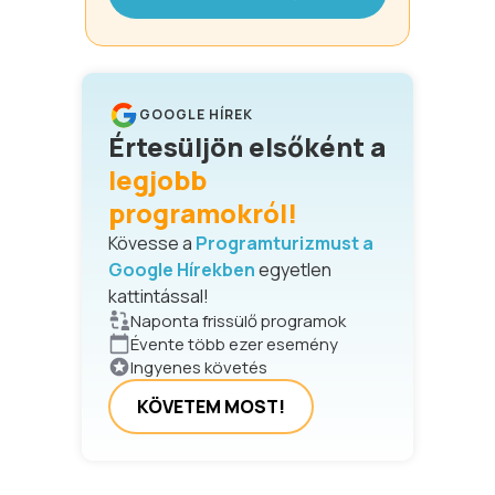
GOOGLE HÍREK
Értesüljön elsőként a
legjobb
programokról!
Kövesse a
Programturizmust a
Google Hírekben
egyetlen
kattintással!
Naponta frissülő programok
Évente több ezer esemény
Ingyenes követés
KÖVETEM MOST!