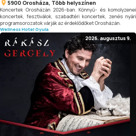
5900
Orosháza
, Több helyszínen
Koncertek Orosházán 2026-ban. Könnyű- és komolyzenei
koncertek, fesztiválok, szabadtéri koncertek, zenés nyári
programsorozatok várják az érdeklődőket Orosházán.
Wellness Hotel Gyula
2026. augusztus 9.