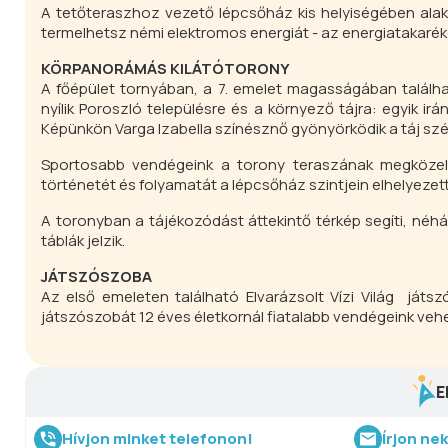
A tetőteraszhoz vezető lépcsőház kis helyiségében alakít
termelhetsz némi elektromos energiát - az energiatakar
KÖRPANORÁMÁS KILÁTÓTORONY
A főépület tornyában, a 7. emelet magasságában található
nyílik Poroszló településre és a környező tájra: egyik ir
Képünkön Varga Izabella színésznő gyönyörködik a táj sz
Sportosabb vendégeink a torony teraszának megközelí
történetét és folyamatát a lépcsőház szintjein elhelyezett
A toronyban a tájékozódást áttekintő térkép segíti, néhán
táblák jelzik.
JÁTSZÓSZOBA
Az első emeleten található Elvarázsolt Vízi Világ játs
játszószobát 12 éves életkornál fiatalabb vendégeink veh
E
Hívjon minket telefonon!
Írjon ne