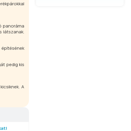
erékpárokkal
ító panoráma
s látszanak.
 építésének
át pedig kis
kicsiknek. A
at!