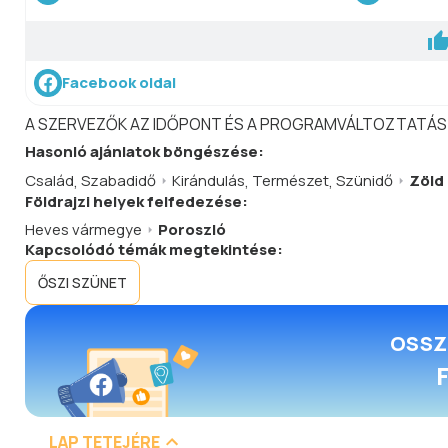
Facebook oldal
A SZERVEZŐK AZ IDŐPONT ÉS A PROGRAMVÁLTOZTATÁS
Hasonló
ajánlatok
böngészése:
Család
,
Szabadidő
Kirándulás
,
Természet
,
Szünidő
Zöld
Földrajzi helyek felfedezése:
Heves vármegye
Poroszló
Kapcsolódó témák megtekintése:
ŐSZI SZÜNET
OSSZ
LAP TETEJÉRE