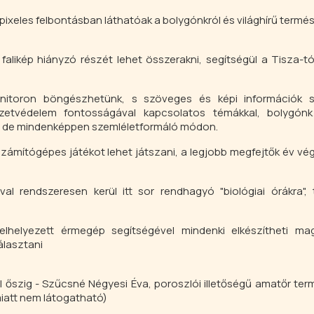
pixeles felbontásban láthatóak a bolygónkról és világhírű termész
falikép hiányzó részét lehet összerakni, segítségül a Tisza-t
onitoron böngészhetünk, s szöveges és képi információk s
etvédelem fontosságával kapcsolatos témákkal, bolygónk
, de mindenképpen szemléletformáló módon.
számítógépes játékot lehet játszani, a legjobb megfejtők év vé
val rendszeresen kerül itt sor rendhagyó "biológiai órákra",
elhelyezett érmegép segítségével mindenki elkészítheti ma
álasztani
ól őszig - Szűcsné Négyesi Éva, poroszlói illetőségű amatőr te
 miatt nem látogatható)