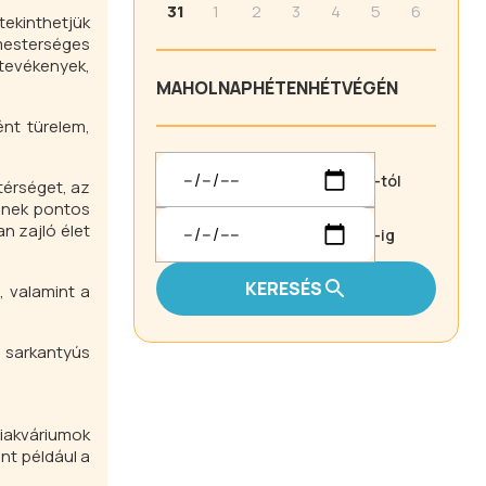
31
1
2
3
4
5
6
 tekinthetjük
 mesterséges
tevékenyek,
MA
HOLNAP
HÉTEN
HÉTVÉGÉN
ént türelem,
-tól
térséget, az
sének pontos
n zajló élet
-ig
KERESÉS
, valamint a
 a sarkantyús
iakváriumok
nt például a