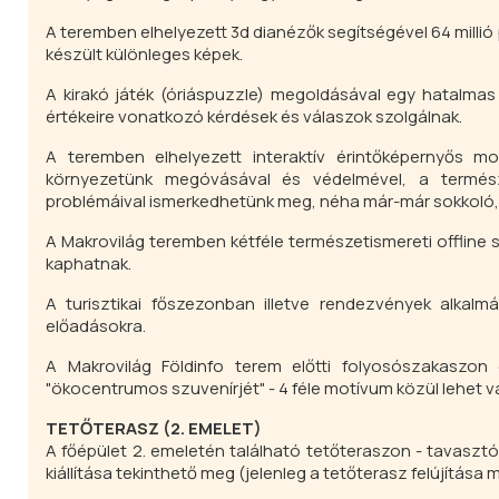
A teremben elhelyezett 3d dianézők segítségével 64 millió 
készült különleges képek.
A kirakó játék (óriáspuzzle) megoldásával egy hatalmas 
értékeire vonatkozó kérdések és válaszok szolgálnak.
A teremben elhelyezett interaktív érintőképernyős m
környezetünk megóvásával és védelmével, a termész
problémáival ismerkedhetünk meg, néha már-már sokkoló
A Makrovilág teremben kétféle természetismereti offline 
kaphatnak.
A turisztikai főszezonban illetve rendezvények alkalmá
előadásokra.
A Makrovilág Földinfo terem előtti folyosószakaszon 
"ökocentrumos szuvenírjét" - 4 féle motívum közül lehet v
TETŐTERASZ (2. EMELET)
A főépület 2. emeletén található tetőteraszon - tavaszt
kiállítása tekinthető meg (jelenleg a tetőterasz felújítása