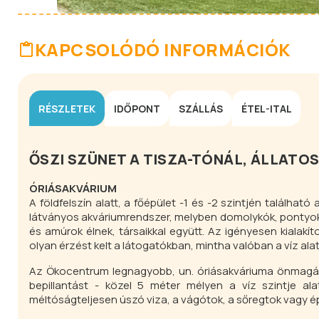
KAPCSOLÓDÓ INFORMÁCIÓK
RÉSZLETEK
IDŐPONT
SZÁLLÁS
ÉTEL-ITAL
ŐSZI SZÜNET A TISZA-TÓNÁL, ÁLLAT
ÓRIÁSAKVÁRIUM
A földfelszín alatt, a főépület -1 és -2 szintjén található
látványos akváriumrendszer, melyben domolykók, pontyok, 
és amúrok élnek, társaikkal együtt. Az igényesen kialakíto
olyan érzést kelt a látogatókban, mintha valóban a víz alat
Az Ökocentrum legnagyobb, un. óriásakváriuma önmagában 
bepillantást - közel 5 méter mélyen a víz szintje ala
méltóságteljesen úszó viza, a vágótok, a sőregtok vagy é