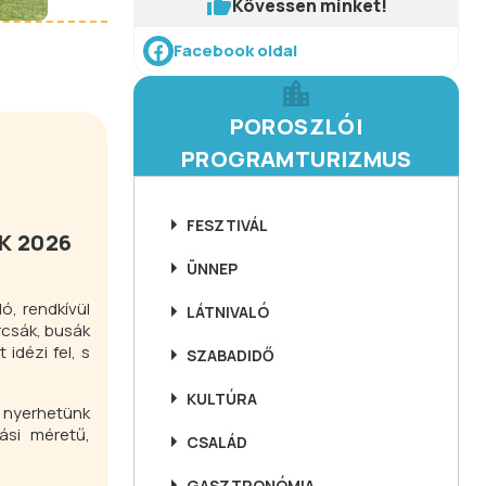
Kövessen minket!
Facebook oldal
POROSZLÓI
PROGRAMTURIZMUS
FESZTIVÁL
K 2026
ÜNNEP
ló, rendkívül
LÁTNIVALÓ
rcsák, busák
idézi fel, s
SZABADIDŐ
KULTÚRA
a nyerhetünk
ási méretű,
CSALÁD
GASZTRONÓMIA