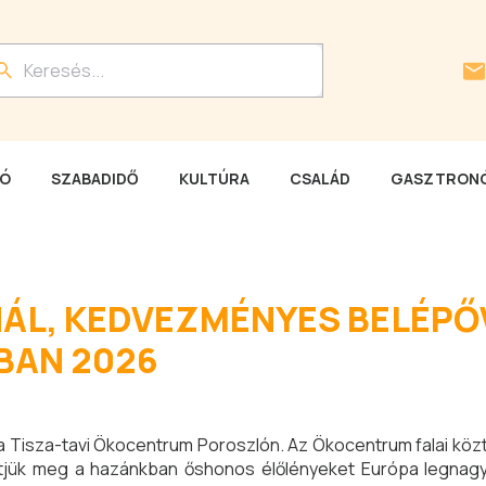
LÓ
SZABADIDŐ
KULTÚRA
CSALÁD
GASZTRONÓ
NÁL, KEDVEZMÉNYES BELÉPŐ
BAN 2026
en a Tisza-tavi Ökocentrum Poroszlón. Az Ökocentrum falai kö
hetjük meg a hazánkban őshonos élőlényeket Európa legnag