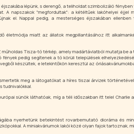
I
z éjszakába lépünk, s derengő, a teliholdat szimbolizáló fényben
t. A napszakok "megfordultak": a kétéltűek lakóhelyei éjjel
újnak el. Nappal pedig, a mesterséges éjszakában ellenben 
dő életmódja miatt az állatok megpillantásához itt alkalmank
tó", műholdas Tisza-tó térkép, amely madártávlatból mutatja be a 
fények pedig segítenek a tó körüli települések elhelyezkedé
üvegből készültek, e letekintőkön keresztül az óriásakváriumokba
 ismertetik meg a látogatókat a híres tiszai árvizek történetével
 tudnivalókkal.
európai sünök láthatóak, míg a téli időszakban itt telel Charlie
ilágába nyerhetünk betekintést rovarbemutató dioráma és min
kópokkal. A miniakváriumok lakói közé olyan fajok tartoznak, mi