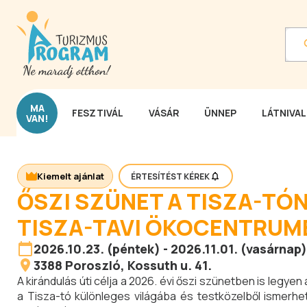
MA
FESZTIVÁL
VÁSÁR
ÜNNEP
LÁTNIVA
VAN!
Kiemelt ajánlat
ÉRTESÍTÉST KÉREK
ŐSZI SZÜNET A TISZA-TÓ
TISZA-TAVI ÖKOCENTRUM
2026.10.23. (péntek) - 2026.11.01. (vasárnap)
3388
Poroszló
, Kossuth u. 41.
A kirándulás úti célja a 2026. évi őszi szünetben is legy
a Tisza-tó különleges világába és testközelből ismer