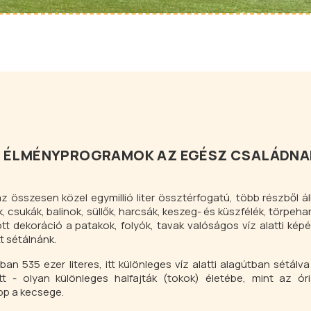
OS ÉLMÉNYPROGRAMOK AZ EGÉSZ CSALÁDNA
 az összesen közel egymillió liter össztérfogatú, több részből ál
csukák, balinok, süllők, harcsák, keszeg- és küszfélék, törpeha
tt dekoráció a patakok, folyók, tavak valóságos víz alatti képét 
t sétálnánk.
535 ezer literes, itt különleges víz alatti alagútban sétálv
tt - olyan különleges halfajták (tokok) életébe, mint az óri
pp a kecsege.