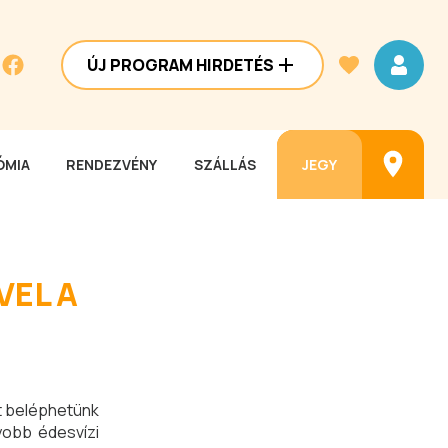
ÚJ PROGRAM HIRDETÉS
MIA
RENDEZVÉNY
SZÁLLÁS
JEGY
VEL A
zt beléphetünk
yobb édesvízi