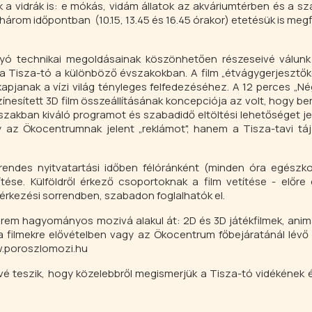
a vidrák is: e mókás, vidám állatok az akváriumtérben és a s
ta három időpontban (10.15, 13.45 és 16.45 órakor) etetésük is meg
yó technikai megoldásainak köszönhetően részeseivé válun
a Tisza-tó a különböző évszakokban. A film „étvágygerjesztők
pjanak a vízi világ tényleges felfedezéséhez. A 12 perces „N
 színesített 3D film összeállításának koncepciója az volt, hogy 
szakban kiváló programot és szabadidő eltöltési lehetőséget j
y az Ökocentrumnak jelent „reklámot", hanem a Tisza-tavi tá
ndes nyitvatartási időben félóránként (minden óra egészkor
ése. Külföldről érkező csoportoknak a film vetítése - előre
 érkezési sorrendben, szabadon foglalhatók el.
rem hagyományos mozivá alakul át: 2D és 3D játékfilmek, anim
 a filmekre elővételben vagy az Ökocentrum főbejáratánál lév
ww.poroszlomozi.hu
 teszik, hogy közelebbről megismerjük a Tisza-tó vidékének é