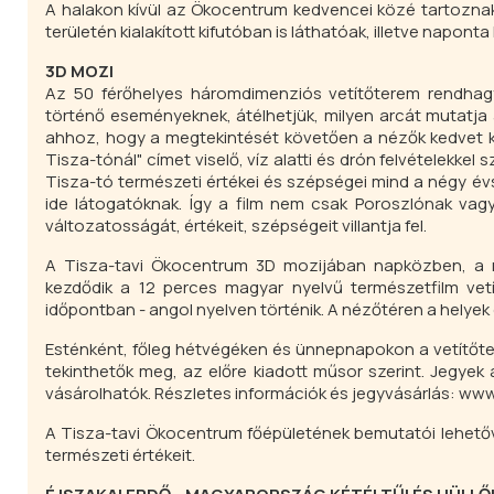
A halakon kívül az Ökocentrum kedvencei közé tartoznak 
területén kialakított kifutóban is láthatóak, illetve napon
3D MOZI
Az 50 férőhelyes háromdimenziós vetítőterem rendhag
történő eseményeknek, átélhetjük, milyen arcát mutatja 
ahhoz, hogy a megtekintését követően a nézők kedvet ka
Tisza-tónál" címet viselő, víz alatti és drón felvételekkel
Tisza-tó természeti értékei és szépségei mind a négy év
ide látogatóknak. Így a film nem csak Poroszlónak vag
változatosságát, értékeit, szépségeit villantja fel.
A Tisza-tavi Ökocentrum 3D mozijában napközben, a re
kezdődik a 12 perces magyar nyelvű természetfilm vetít
időpontban - angol nyelven történik. A nézőtéren a helyek
Esténként, főleg hétvégéken és ünnepnapokon a vetítőte
tekinthetők meg, az előre kiadott műsor szerint. Jegyek
vásárolhatók. Részletes információk és jegyvásárlás: w
A Tisza-tavi Ökocentrum főépületének bemutatói lehetővé
természeti értékeit.