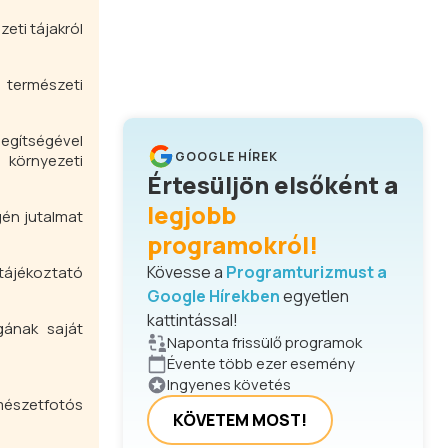
eti tájakról
ó természeti
egítségével
GOOGLE HÍREK
 környezeti
Értesüljön elsőként a
legjobb
gén jutalmat
programokról!
Kövesse a
Programturizmust a
 tájékoztató
Google Hírekben
egyetlen
kattintással!
gának saját
Naponta frissülő programok
Évente több ezer esemény
Ingyenes követés
rmészetfotós
KÖVETEM MOST!