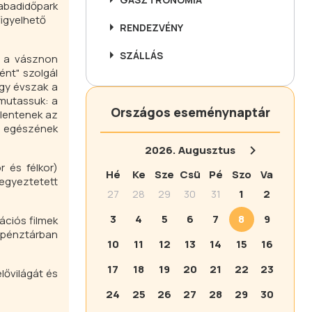
zabadidőpark
figyelhető
RENDEZVÉNY
SZÁLLÁS
k a vásznon
ént" szolgál
égy évszak a
bemutassuk: a
Országos eseménynaptár
elentenek az
j egészének
2026.
Augusztus
 és félkor)
Hé
Ke
Sze
Csü
Pé
Szo
Va
 egyeztetett
27
28
29
30
31
1
2
3
4
5
6
7
8
9
ációs filmek
ő pénztárban
10
11
12
13
14
15
16
17
18
19
20
21
22
23
lővilágát és
24
25
26
27
28
29
30