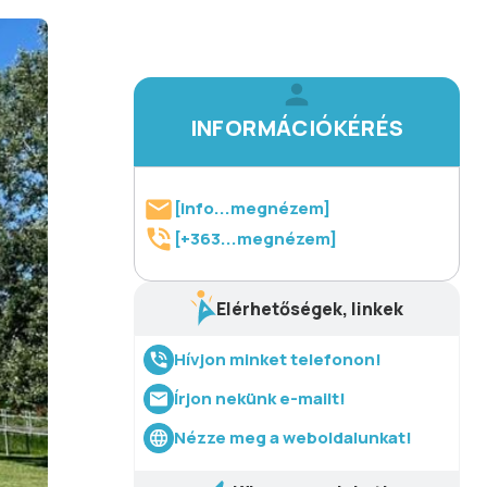
INFORMÁCIÓKÉRÉS
[info...megnézem]
[+363...megnézem]
Elérhetőségek, linkek
Hívjon minket telefonon!
Írjon nekünk e-mailt!
Nézze meg a weboldalunkat!