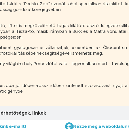
ottuk ki a "Pedálo-Zoo" szobát, ahol speciálisan átalakított k
ékosság gondolatköre jegyében
, lifttel is megközelíthető tágas kilátóteraszról lélegzeteláll
ányban a Tisza-tó, másik irányban a Bükk és a Mátra vonulatai i
épségeiben.
tését gyalogosan is vállalhatják, ezesetben az Ökocentrum
 fotókiállítás képeinek segítségével ismerhetik meg.
y világhírű hely Poroszlótól való - légvonalban mért - távolság
zószoba jó időben-rossz időben önfeledt szórakozást nyújt a 
etik igénybe
lérhetőségek, linkek
künk e-mailt!
Nézze meg a weboldalunk