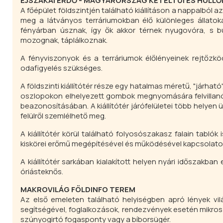
ÉJSZAKAI ERDŐ - MAGYARORSZÁG KÉTÉLTŰI ÉS HÜLLŐ
A főépület földszintjén található kiállításon a nappalból a
meg a látványos terráriumokban élő különleges állatoka
fényárban úsznak, így ők akkor térnek nyugovóra, s b
mozognak, táplálkoznak.
A fényviszonyok és a terráriumok élőlényeinek rejtőzkö
odafigyelés szükséges.
A földszinti kiállítótér része egy hatalmas méretű, "járha
oszlopokon elhelyezett gombok megnyomására felvillanó 
beazonosításában. A kiállítótér járófelületei több helyen 
felülről szemlélhető meg.
A kiállítótér körül található folyosószakasz falain tablók
kiskörei erőmű megépítésével és működésével kapcsolatos
A kiállítótér sarkában kialakított helyen nyári időszakban 
óriásteknős.
MAKROVILÁG FÖLDINFO TEREM
Az első emeleten található helyiségben apró lények v
segítségével, foglalkozások, rendezvények esetén mikrosz
szúnyogirtó fogasponty vagy a bíborsügér.