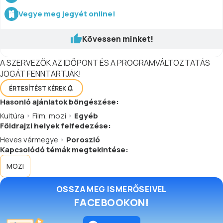
Vegye meg jegyét online!
Kövessen minket!
A SZERVEZŐK AZ IDŐPONT ÉS A PROGRAMVÁLTOZTATÁS
JOGÁT FENNTARTJÁK!
ÉRTESÍTÉST KÉREK
Hasonló
ajánlatok
böngészése:
Kultúra
Film, mozi
Egyéb
Földrajzi helyek felfedezése:
Heves vármegye
Poroszló
Kapcsolódó témák megtekintése:
MOZI
OSSZA MEG ISMERŐSEIVEL
FACEBOOKON!