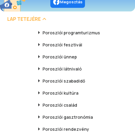
Megosztás
LAP TETEJÉRE
Poroszlói
programturizmus
Poroszlói
fesztivál
Poroszlói
ünnep
Poroszlói
látnivaló
Poroszlói
szabadidő
Poroszlói
kultúra
Poroszlói
család
Poroszlói
gasztronómia
Poroszlói
rendezvény