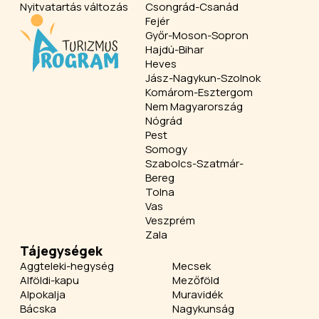
Nyitvatartás változás
Csongrád-Csanád
Fejér
Győr-Moson-Sopron
Hajdú-Bihar
Heves
Jász-Nagykun-Szolnok
Komárom-Esztergom
Nem Magyarország
Nógrád
Pest
Somogy
Szabolcs-Szatmár-
Bereg
Tolna
Vas
Veszprém
Zala
Tájegységek
Aggteleki-hegység
Mecsek
Alföldi-kapu
Mezőföld
Alpokalja
Muravidék
Bácska
Nagykunság