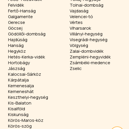
Felvidék
Tolnai-dombság
Fertő-Hanság
Vajdaság
Galgamente
Velencei-tó
Gerecse
Vértes
Göcsej
Viharsarok
Gödöllői-dombság
Villányi-hegység
Hajdúság
Visegrádi-hegység
Hanság
Völgység
Hegyköz
Zalai-dombvidék
Hetés-Kerka-vidék
Zempléni-hegyvidék
Hortobágy
Zsámbéki-medence
Jászság
Zselic
Kalocsai-Sárköz
Kárpátalja
Kemenesalja
Kemeneshát
Keszthelyi-hegység
Kis-Balaton
Kisalföld
Kiskunság
Körös-Maros-köz
Körös-szög