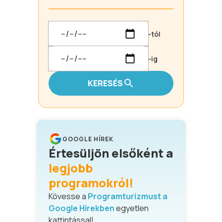
-tól
-ig
KERESÉS
GOOGLE HÍREK
Értesüljön elsőként a
legjobb
programokról!
Kövesse a
Programturizmust a
Google Hírekben
egyetlen
kattintással!