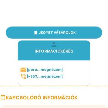
JEGYET VÁSÁROLOK
INFORMÁCIÓKÉRÉS
[poro...megnézem]
[+363...megnézem]
KAPCSOLÓDÓ INFORMÁCIÓK