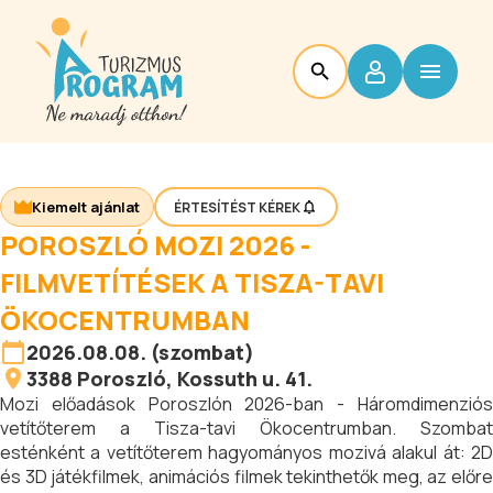
Kiemelt ajánlat
ÉRTESÍTÉST KÉREK
POROSZLÓ MOZI 2026 -
FILMVETÍTÉSEK A TISZA-TAVI
ÖKOCENTRUMBAN
2026.08.08. (szombat)
3388
Poroszló
, Kossuth u. 41.
Mozi előadások Poroszlón 2026-ban - Háromdimenziós
vetítőterem a Tisza-tavi Ökocentrumban. Szombat
esténként a vetítőterem hagyományos mozivá alakul át: 2D
és 3D játékfilmek, animációs filmek tekinthetők meg, az előre