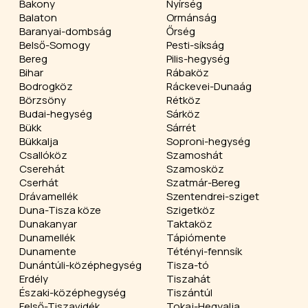
Bakony
Nyírség
Balaton
Ormánság
Baranyai-dombság
Őrség
Belső-Somogy
Pesti-síkság
Bereg
Pilis-hegység
Bihar
Rábaköz
Bodrogköz
Ráckevei-Dunaág
Börzsöny
Rétköz
Budai-hegység
Sárköz
Bükk
Sárrét
Bükkalja
Soproni-hegység
Csallóköz
Szamoshát
Cserehát
Szamosköz
Cserhát
Szatmár-Bereg
Drávamellék
Szentendrei-sziget
Duna-Tisza köze
Szigetköz
Dunakanyar
Taktaköz
Dunamellék
Tápiómente
Dunamente
Tétényi-fennsík
Dunántúli-középhegység
Tisza-tó
Erdély
Tiszahát
Északi-középhegység
Tiszántúl
Felső-Tiszavidék
Tokaj-Hegyalja