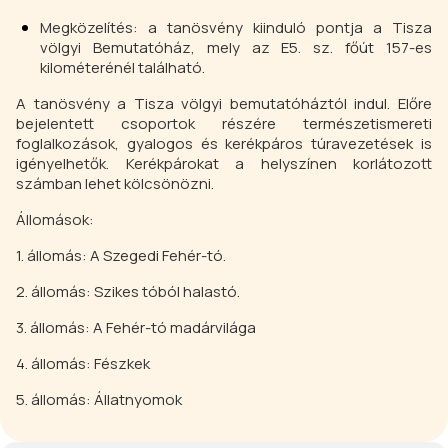
Megközelítés: a tanösvény kiinduló pontja a Tisza
völgyi Bemutatóház, mely az E5. sz. főút 157-es
kilométerénél található.
A tanösvény a Tisza völgyi bemutatóháztól indul. Előre
bejelentett csoportok részére természetismereti
foglalkozások, gyalogos és kerékpáros túravezetések is
igényelhetők. Kerékpárokat a helyszínen korlátozott
számban lehet kölcsönözni.
Állomások:
1. állomás: A Szegedi Fehér-tó.
2. állomás: Szikes tóból halastó.
3. állomás: A Fehér-tó madárvilága
4. állomás: Fészkek
5. állomás: Állatnyomok