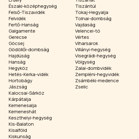
Északi-középhegység
Tiszántúl
Felső-Tiszavidék
Tokaj-Hegyalja
Felvidék
Tolnai-dombság
Fertő-Hanság
Vajdaság
Galgamente
Velencei-tó
Gerecse
Vértes
Göcsej
Viharsarok
Gödöllői-dombság
Villányi-hegység
Hajdúság
Visegrádi-hegység
Hanság
Völgység
Hegyköz
Zalai-dombvidék
Hetés-Kerka-vidék
Zempléni-hegyvidék
Hortobágy
Zsámbéki-medence
Jászság
Zselic
Kalocsai-Sárköz
Kárpátalja
Kemenesalja
Kemeneshát
Keszthelyi-hegység
Kis-Balaton
Kisalföld
Kiskunság