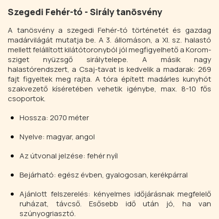
Szegedi Fehér-tó - Sirály tanösvény
A tanösvény a szegedi Fehér-tó történetét és gazdag
madárvilágát mutatja be. A 3. állomáson, a XI. sz. halastó
mellett felállított kilátótoronyból jól megfigyelhető a Korom-
sziget nyüzsgő sirálytelepe. A másik nagy
halastórendszert, a Csaj-tavat is kedvelik a madarak: 269
fajt figyeltek meg rajta. A tóra épített madárles kunyhót
szakvezető kíséretében vehetik igénybe, max. 8-10 fős
csoportok.
Hossza: 2070 méter
Nyelve: magyar, angol
Az útvonal jelzése: fehér nyíl
Bejárható: egész évben, gyalogosan, kerékpárral
Ajánlott felszerelés: kényelmes időjárásnak megfelelő
ruházat, távcső. Esősebb idő után jó, ha van
szúnyogriasztó.