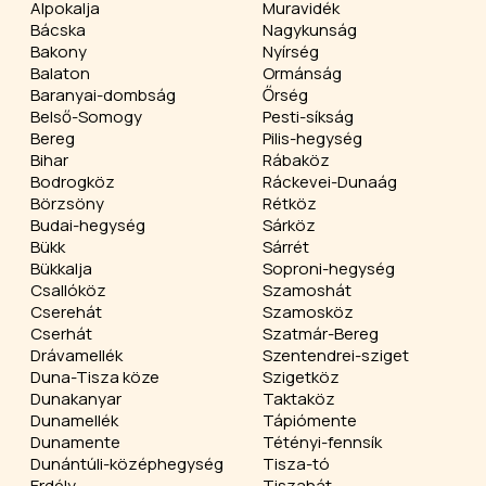
Alpokalja
Muravidék
Bácska
Nagykunság
Bakony
Nyírség
Balaton
Ormánság
Baranyai-dombság
Őrség
Belső-Somogy
Pesti-síkság
Bereg
Pilis-hegység
Bihar
Rábaköz
Bodrogköz
Ráckevei-Dunaág
Börzsöny
Rétköz
Budai-hegység
Sárköz
Bükk
Sárrét
Bükkalja
Soproni-hegység
Csallóköz
Szamoshát
Cserehát
Szamosköz
Cserhát
Szatmár-Bereg
Drávamellék
Szentendrei-sziget
Duna-Tisza köze
Szigetköz
Dunakanyar
Taktaköz
Dunamellék
Tápiómente
Dunamente
Tétényi-fennsík
Dunántúli-középhegység
Tisza-tó
Erdély
Tiszahát