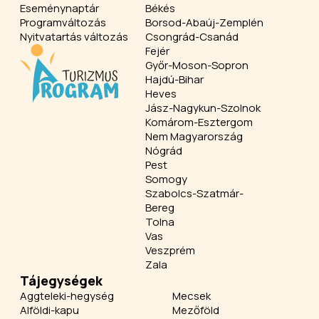
Eseménynaptár
Békés
Programváltozás
Borsod-Abaúj-Zemplén
Nyitvatartás változás
Csongrád-Csanád
Fejér
Győr-Moson-Sopron
Hajdú-Bihar
Heves
Jász-Nagykun-Szolnok
Komárom-Esztergom
Nem Magyarország
Nógrád
Pest
Somogy
Szabolcs-Szatmár-
Bereg
Tolna
Vas
Veszprém
Zala
Tájegységek
Aggteleki-hegység
Mecsek
Alföldi-kapu
Mezőföld