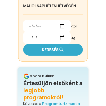
MA
HOLNAP
HÉTEN
HÉTVÉGÉN
-tól
-ig
KERESÉS
GOOGLE HÍREK
Értesüljön elsőként a
legjobb
programokról!
Kövesse a
Programturizmust a