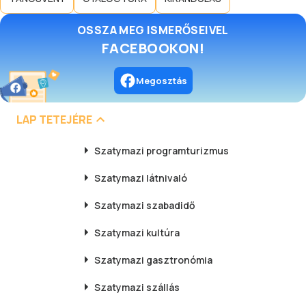
OSSZA MEG ISMERŐSEIVEL
FACEBOOKON!
Megosztás
LAP TETEJÉRE
Szatymazi
programturizmus
Szatymazi
látnivaló
Szatymazi
szabadidő
Szatymazi
kultúra
Szatymazi
gasztronómia
Szatymazi
szállás