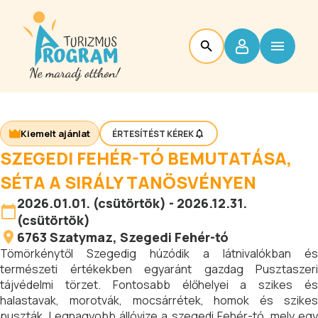
Kiemelt ajánlat
ÉRTESÍTÉST KÉREK
SZEGEDI FEHÉR-TÓ BEMUTATÁSA,
SÉTA A SIRÁLY TANÖSVÉNYEN
2026.01.01. (csütörtök) - 2026.12.31.
(csütörtök)
6763
Szatymaz
, Szegedi Fehér-tó
Tömörkénytől Szegedig húzódik a látnivalókban és
természeti értékekben egyaránt gazdag Pusztaszeri
tájvédelmi törzet. Fontosabb élőhelyei a szikes és
halastavak, morotvák, mocsárrétek, homok és szikes
puszták. Legnagyobb állóvize a szegedi Fehér-tó, mely egy