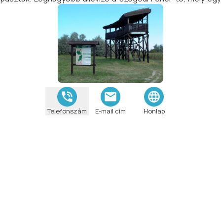
hajdani szikes tóból kialakított halastó rendszer.
Telefonszám
E-mail cím
Honlap