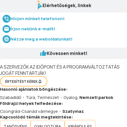
Elérhetőségek, linkek
Hívjon minket telefonon!
Írjon nekünk e-mailt!
Nézze meg a weboldalunkat!
Kövessen minket!
A SZERVEZŐK AZ IDŐPONT ÉS A PROGRAMVÁLTOZTATÁS
JOGÁT FENNTARTJÁK!
ÉRTESÍTÉST KÉREK
Hasonló
ajánlatok
böngészése:
Szabadidő
Túra
,
Természet
Gyalog
,
Nemzeti parkok
Földrajzi helyek felfedezése:
Csongrád-Csanád vármegye
Szatymaz
Kapcsolódó témák megtekintése:
TANÖSVÉNY
GYALOGTÚRA
KIRÁNDULÁS