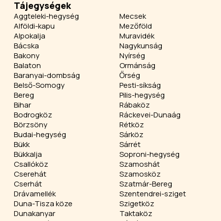
Tájegységek
Aggteleki-hegység
Mecsek
Alföldi-kapu
Mezőföld
Alpokalja
Muravidék
Bácska
Nagykunság
Bakony
Nyírség
Balaton
Ormánság
Baranyai-dombság
Őrség
Belső-Somogy
Pesti-síkság
Bereg
Pilis-hegység
Bihar
Rábaköz
Bodrogköz
Ráckevei-Dunaág
Börzsöny
Rétköz
Budai-hegység
Sárköz
Bükk
Sárrét
Bükkalja
Soproni-hegység
Csallóköz
Szamoshát
Cserehát
Szamosköz
Cserhát
Szatmár-Bereg
Drávamellék
Szentendrei-sziget
Duna-Tisza köze
Szigetköz
Dunakanyar
Taktaköz