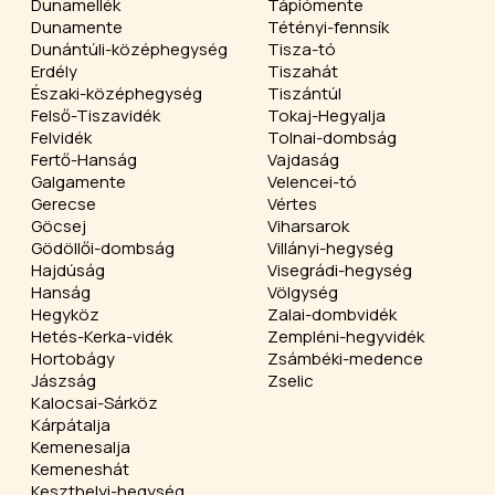
Dunamellék
Tápiómente
Dunamente
Tétényi-fennsík
Dunántúli-középhegység
Tisza-tó
Erdély
Tiszahát
Északi-középhegység
Tiszántúl
Felső-Tiszavidék
Tokaj-Hegyalja
Felvidék
Tolnai-dombság
Fertő-Hanság
Vajdaság
Galgamente
Velencei-tó
Gerecse
Vértes
Göcsej
Viharsarok
Gödöllői-dombság
Villányi-hegység
Hajdúság
Visegrádi-hegység
Hanság
Völgység
Hegyköz
Zalai-dombvidék
Hetés-Kerka-vidék
Zempléni-hegyvidék
Hortobágy
Zsámbéki-medence
Jászság
Zselic
Kalocsai-Sárköz
Kárpátalja
Kemenesalja
Kemeneshát
Keszthelyi-hegység