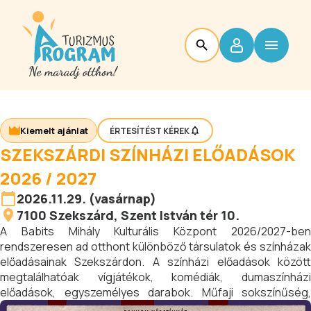
Kiemelt ajánlat
ÉRTESÍTÉST KÉREK
SZEKSZÁRDI SZÍNHÁZI ELŐADÁSOK
2026 / 2027
2026.11.29. (vasárnap)
7100
Szekszárd
, Szent István tér 10.
A Babits Mihály Kulturális Központ 2026/2027-ben
rendszeresen ad otthont különböző társulatok és színházak
előadásainak Szekszárdon. A színházi előadások között
megtalálhatóak vígjátékok, komédiák, dumaszínházi
előadások, egyszemélyes darabok. Műfaji sokszínűség,
minőségi kulturális programok, kikapcsolódás és szórakozás