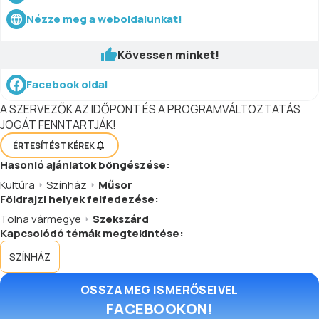
Nézze meg a weboldalunkat!
Kövessen minket!
Facebook oldal
A SZERVEZŐK AZ IDŐPONT ÉS A PROGRAMVÁLTOZTATÁS
JOGÁT FENNTARTJÁK!
ÉRTESÍTÉST KÉREK
Hasonló
ajánlatok
böngészése:
Kultúra
Színház
Műsor
Földrajzi helyek felfedezése:
Tolna vármegye
Szekszárd
Kapcsolódó témák megtekintése:
SZÍNHÁZ
OSSZA MEG ISMERŐSEIVEL
FACEBOOKON!