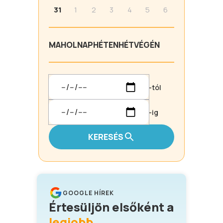
31
1
2
3
4
5
6
MA
HOLNAP
HÉTEN
HÉTVÉGÉN
-tól
-ig
KERESÉS
GOOGLE HÍREK
Értesüljön elsőként a
legjobb