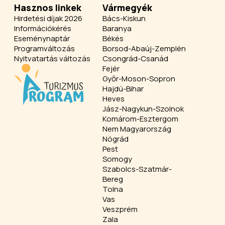
Hasznos linkek
Vármegyék
Hirdetési díjak 2026
Bács-Kiskun
Információkérés
Baranya
Eseménynaptár
Békés
Programváltozás
Borsod-Abaúj-Zemplén
Nyitvatartás változás
Csongrád-Csanád
Fejér
Győr-Moson-Sopron
Hajdú-Bihar
Heves
Jász-Nagykun-Szolnok
Komárom-Esztergom
Nem Magyarország
Nógrád
Pest
Somogy
Szabolcs-Szatmár-
Bereg
Tolna
Vas
Veszprém
Zala