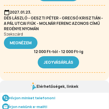
2027.01.23.
DÉS LÁSZLÓ - GESZTI PÉTER - GRECSÓ KRISZTIÁN -
A PÁL UTCAI FIÚK - MOLNÁR FERENC AZONOS CÍMŰ
REGÉNYE NYOMÁN
Szekszárd
MEGNÉZEM
12 000 Ft-tól - 12 000 Ft-ig
JEGYVÁSÁRLÁS
Elérhetőségek, linkek
Hívjon minket telefonon!
Írjon nekünk e-mailt!