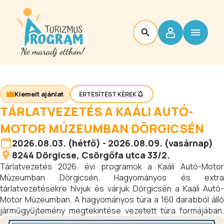
Kiemelt ajánlat
ÉRTESÍTÉST KÉREK
TÁRLATVEZETÉS A KAÁLI AUTÓ-
MOTOR MÚZEUMBAN DÖRGICSÉN
2026.08.03. (hétfő) - 2026.08.09. (vasárnap)
8244
Dörgicse
, Csörgőfa utca 33/2.
Tárlatvezetés 2026. évi programok a Kaáli Autó-Motor
Múzeumban Dörgicsén. Hagyományos és extra
tárlatvezetésekre hívjuk és várjuk Dörgicsén a Kaáli Autó-
Motor Múzeumban. A hagyományos túra a 160 darabból álló
járműgyűjtemény megtekintése vezetett túra formájában.
Az extra túra a 160 darabból álló járműgyűjtemény