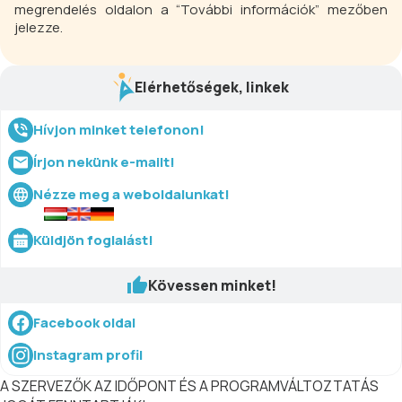
megrendelés oldalon a “További információk” mezőben
jelezze.
Elérhetőségek, linkek
Hívjon minket telefonon!
Írjon nekünk e-mailt!
Nézze meg a weboldalunkat!
Küldjön foglalást!
Kövessen minket!
Facebook oldal
Instagram profil
A SZERVEZŐK AZ IDŐPONT ÉS A PROGRAMVÁLTOZTATÁS