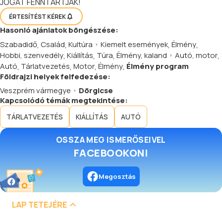
JOGÁT FENNTARTJÁK!
ÉRTESÍTÉST KÉREK
Hasonló
ajánlatok
böngészése:
Szabadidő
,
Család
,
Kultúra
Kiemelt események
,
Élmény
,
Hobbi, szenvedély
,
Kiállítás
,
Túra
,
Élmény, kaland
Autó, motor
,
Autó
,
Tárlatvezetés
,
Motor
,
Élmény
,
Élmény program
Földrajzi helyek felfedezése:
Veszprém vármegye
Dörgicse
Kapcsolódó témák megtekintése:
TÁRLATVEZETÉS
KIÁLLÍTÁS
AUTÓ
OSSZA MEG ISMERŐSEIVEL
FACEBOOKON!
Megosztás
LAP TETEJÉRE