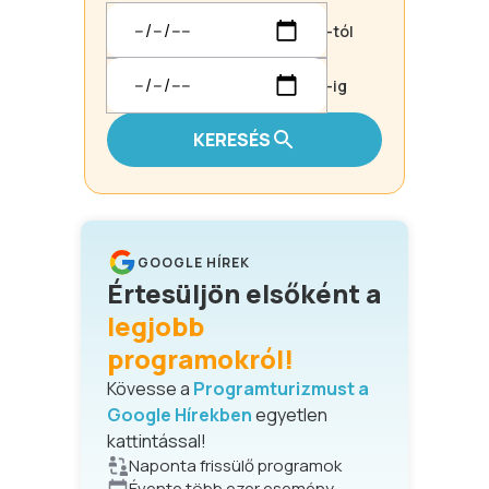
-tól
-ig
KERESÉS
GOOGLE HÍREK
Értesüljön elsőként a
legjobb
programokról!
Kövesse a
Programturizmust a
Google Hírekben
egyetlen
kattintással!
Naponta frissülő programok
Évente több ezer esemény