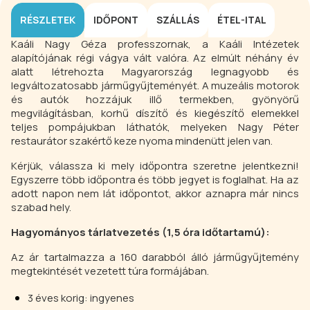
RÉSZLETEK
IDŐPONT
SZÁLLÁS
ÉTEL-ITAL
Kaáli Nagy Géza professzornak, a Kaáli Intézetek
alapítójának régi vágya vált valóra. Az elmúlt néhány év
alatt létrehozta Magyarország legnagyobb és
legváltozatosabb járműgyűjteményét. A muzeális motorok
és autók hozzájuk illő termekben, gyönyörű
megvilágításban, korhű díszítő és kiegészítő elemekkel
teljes pompájukban láthatók, melyeken Nagy Péter
restaurátor szakértő keze nyoma mindenütt jelen van.
Kérjük, válassza ki mely időpontra szeretne jelentkezni!
Egyszerre több időpontra és több jegyet is foglalhat. Ha az
adott napon nem lát időpontot, akkor aznapra már nincs
szabad hely.
Hagyományos tárlatvezetés (1,5 óra időtartamú):
Az ár tartalmazza a 160 darabból álló járműgyűjtemény
megtekintését vezetett túra formájában.
3 éves korig: ingyenes