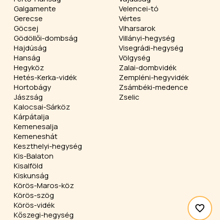
Galgamente
Velencei-tó
Gerecse
Vértes
Göcsej
Viharsarok
Gödöllői-dombság
Villányi-hegység
Hajdúság
Visegrádi-hegység
Hanság
Völgység
Hegyköz
Zalai-dombvidék
Hetés-Kerka-vidék
Zempléni-hegyvidék
Hortobágy
Zsámbéki-medence
Jászság
Zselic
Kalocsai-Sárköz
Kárpátalja
Kemenesalja
Kemeneshát
Keszthelyi-hegység
Kis-Balaton
Kisalföld
Kiskunság
Körös-Maros-köz
Körös-szög
Körös-vidék
Kőszegi-hegység