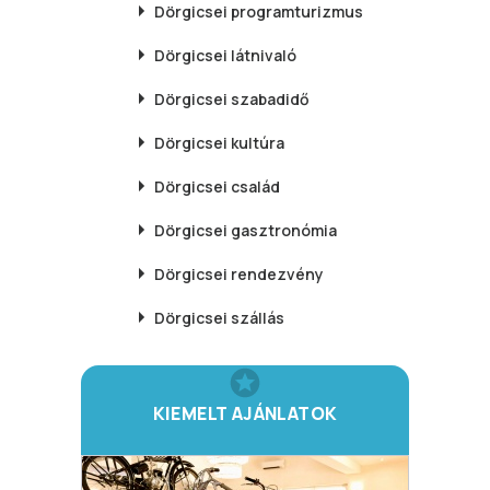
Dörgicsei
programturizmus
Dörgicsei
látnivaló
Dörgicsei
szabadidő
Dörgicsei
kultúra
Dörgicsei
család
Dörgicsei
gasztronómia
Dörgicsei
rendezvény
Dörgicsei
szállás
KIEMELT AJÁNLATOK