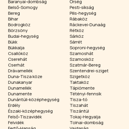
Baranyai-dombság
Őrség
Belső-Somogy
Pesti-síkság
Bereg
Pilis-hegység
Bihar
Rábaköz
Bodrogköz
Ráckevei-Dunaág
Börzsöny
Rétköz
Budai-hegység
Sárköz
Bükk
Sárrét
Bükkalja
Soproni-hegység
Csallóköz
Szamoshát
Cserehát
Szamosköz
Cserhát
Szatmár-Bereg
Drávamellék
Szentendrei-sziget
Duna-Tisza köze
Szigetköz
Dunakanyar
Taktaköz
Dunamellék
Tápiómente
Dunamente
Tétényi-fennsík
Dunántúli-középhegység
Tisza-tó
Erdély
Tiszahát
Északi-középhegység
Tiszántúl
Felső-Tiszavidék
Tokaj-Hegyalja
Felvidék
Tolnai-dombság
Fertő-Hanság
Vajdaság