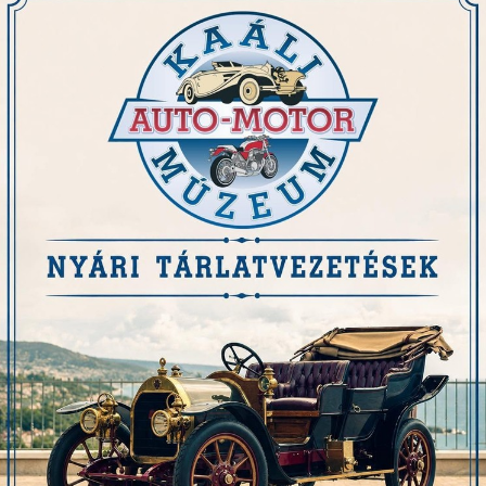
részletesebb, lassabb tempójú megtekintése mellett az
Amerikai Emlékház megtekintését is tartalmazza, továbbá
lehetőség van 1-1 autó indításában, motorhangjában is
gyönyörködni, melyet tárlatvezetőink mutatnak be.