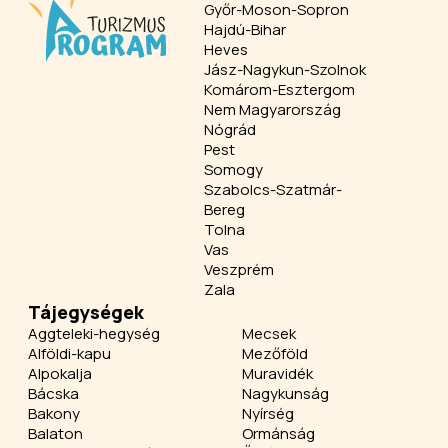
Győr-Moson-Sopron
Hajdú-Bihar
Heves
Jász-Nagykun-Szolnok
Komárom-Esztergom
Nem Magyarország
Nógrád
Pest
Somogy
Szabolcs-Szatmár-
Bereg
Tolna
Vas
Veszprém
Zala
Tájegységek
Aggteleki-hegység
Mecsek
Alföldi-kapu
Mezőföld
Alpokalja
Muravidék
Bácska
Nagykunság
Bakony
Nyírség
Balaton
Ormánság