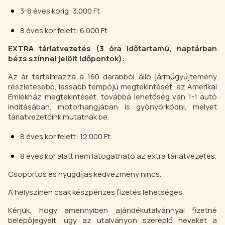
3-8 éves korig: 3.000 Ft
8 éves kor felett: 6.000 Ft
EXTRA tárlatvezetés (3 óra időtartamú, naptárban
bézs színnel jelölt időpontok):
Az ár tartalmazza a 160 darabból álló járműgyűjtemény
részletesebb, lassabb tempójú megtekintését, az Amerikai
Emlékház megtekintését, továbbá lehetőség van 1-1 autó
indításában, motorhangjában is gyönyörködni, melyet
tárlatvezetőink mutatnak be.
8 éves kor felett: 12.000 Ft
8 éves kor alatt nem látogatható az extra tárlatvezetés.
Csoportos és nyugdíjas kedvezmény nincs.
A helyszínen csak készpénzes fizetés lehetséges.
Kérjük, hogy amennyiben ajándékutalvánnyal fizetné
belépőjegyeit, úgy az utalványon szereplő neveket a