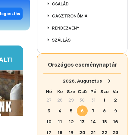
CSALÁD
Megosztás
GASZTRONÓMIA
RENDEZVÉNY
SZÁLLÁS
ALT!
Országos eseménynaptár
2026.
Augusztus
Hé
Ke
Sze
Csü
Pé
Szo
Va
27
28
29
30
31
1
2
3
4
5
6
7
8
9
10
11
12
13
14
15
16
17
18
19
20
21
22
23