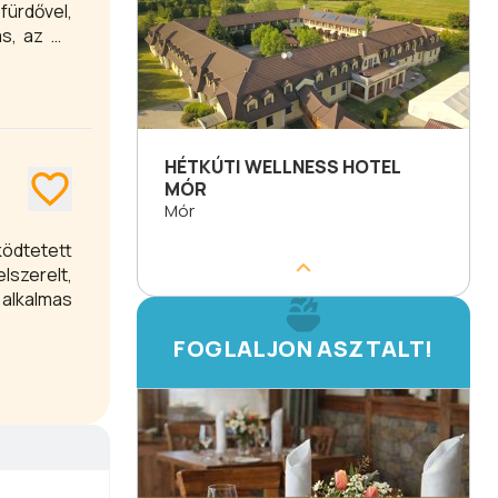
fürdővel,
as, az 50
 kérésére
ztosítunk
 lifttel
HÉTKÚTI WELLNESS HOTEL
MÓR
Mór
ködtetett
lszerelt,
 alkalmas
FOGLALJON ASZTALT!