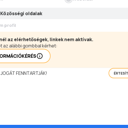
Közösségi oldalak
m profil
nél az elérhetőségek, linkek nem aktívak.
t az alábbi gombbal kérhet:
FORMÁCIÓKÉRÉS
 JOGÁT FENNTARTJÁK!
ÉRTESÍ