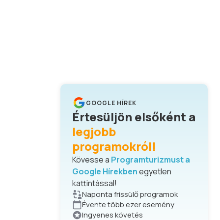
GOOGLE HÍREK
Értesüljön elsőként a
legjobb
programokról!
Kövesse a
Programturizmust a
Google Hírekben
egyetlen
kattintással!
Naponta frissülő programok
Évente több ezer esemény
Ingyenes követés