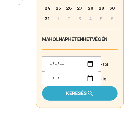
24
25
26
27
28
29
30
31
1
2
3
4
5
6
MA
HOLNAP
HÉTEN
HÉTVÉGÉN
-tól
-ig
KERESÉS