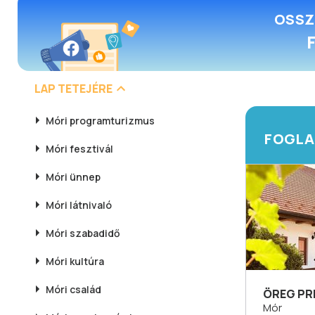
OSSZ
LAP TETEJÉRE
Móri
programturizmus
FOGLA
Móri
fesztivál
Móri
ünnep
Móri
látnivaló
Móri
szabadidő
Móri
kultúra
Móri
család
ÖREG PR
Mór