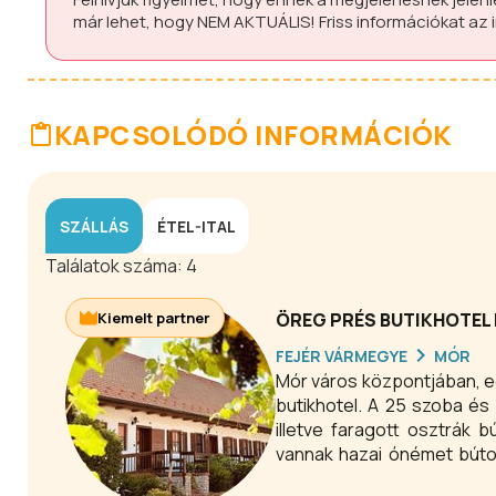
már lehet, hogy
NEM AKTUÁLIS!
Friss információkat az
KAPCSOLÓDÓ INFORMÁCIÓK
SZÁLLÁS
ÉTEL-ITAL
Találatok száma:
4
Kiemelt partner
ÖREG PRÉS BUTIKHOTEL
FEJÉR VÁRMEGYE
MÓR
Mór város központjában, eg
butikhotel. A 25 szoba é
illetve faragott osztrák 
vannak hazai ónémet bútor
került kialakításra.