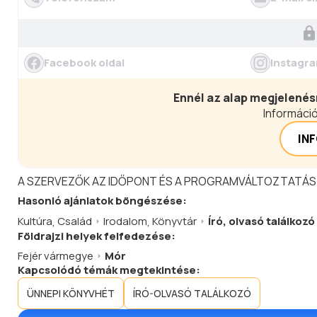
Facebook oldal
Instagra
Ennél az alap megjelenés
Információ
IN
A SZERVEZŐK AZ IDŐPONT ÉS A PROGRAMVÁLTOZTATÁS
Hasonló
ajánlatok
böngészése:
Kultúra
,
Család
Irodalom
,
Könyvtár
Író, olvasó találkozó
Földrajzi helyek felfedezése:
Fejér vármegye
Mór
Kapcsolódó témák megtekintése:
ÜNNEPI KÖNYVHÉT
ÍRÓ-OLVASÓ TALÁLKOZÓ