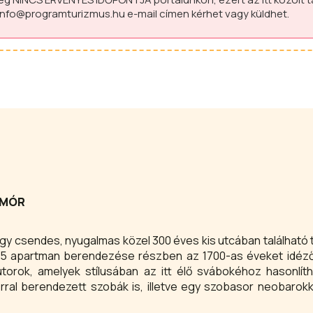
info@programturizmus.hu
e-mail címen kérhet vagy küldhet.
 MÓR
y csendes, nyugalmas közel 300 éves kis utcában található t
s 5 apartman berendezése részben az 1700-as éveket idéző
bútorok, amelyek stílusában az itt élő svábokéhoz hasonlít
ral berendezett szobák is, illetve egy szobasor neobarokk