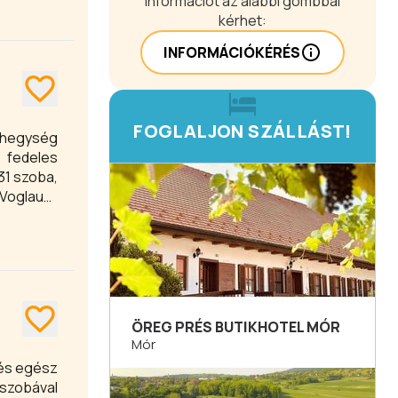
Információt az alábbi gombbal
kérhet:
INFORMÁCIÓKÉRÉS
FOGLALJON SZÁLLÁST!
y hegység
, fedeles
 Voglauer
sugallja.
útorral,
ÖREG PRÉS BUTIKHOTEL MÓR
Mór
 és egész
őszobával