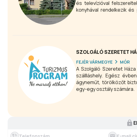
és televízióval felszerelt
konyhával rendelkezik és
ágyas férőhelynek köszön
trezorban tároljuk. A vend
kedves vendégeink számá
felszerelt.
SZOLGÁLÓ SZERETET H
FEJÉR VÁRMEGYE
MÓR
A Szolgáló Szeretet Háza
szállláshely. Egész évben
ágyneműt, törölközőt bizto
egy-egy osztály számára.
E
Telefonszám
E-mail c