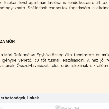
ek. Ezeken kívül apartman lakrész is rendelkezésre áll, ez 
 pótágyazható. Szállodánk csoportok fogadására is alkalm
hetően. Az épület zárt parkolóval rendelkezik, értékeit
égház egész területén ingyenes WIFI internet hozzáférést bi
ra! Vendégházunk teljes egészében akadálymentesített,
ÁZA MÓR
 a Móri Református Egyházközség által fenntartott és mű
 igénybe vehető. 39 főt tudnak elszállásolni. A ház jól fe
sítanak. Ősszel-tavasszal, télen erdei iskolának is kiválóan
lérhetőségek, linkek
ím
Weboldal