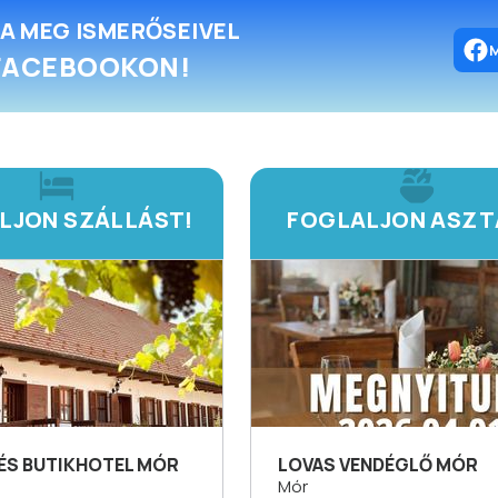
A MEG ISMERŐSEIVEL
FACEBOOKON!
LJON SZÁLLÁST!
FOGLALJON ASZT
ÉS BUTIKHOTEL MÓR
LOVAS VENDÉGLŐ MÓR
Mór