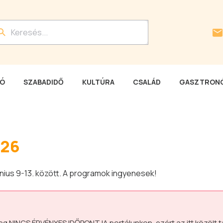
LÓ
SZABADIDŐ
KULTÚRA
CSALÁD
GASZTRONÓ
026
nius 9-13. között. A programok ingyenesek!
leg
NINCS ÉRVÉNYES IDŐPONTJA
portálunkon, ezért az itt közölt 