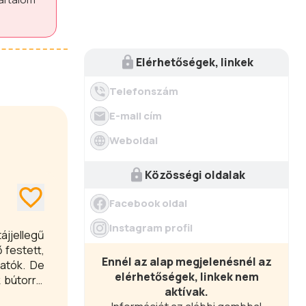
Elérhetőségek, linkek
Telefonszám
E-mail cím
Weboldal
Közösségi oldalak
Facebook oldal
Instagram profil
ájjellegű
 festett,
Ennél az alap megjelenésnél az
hatók. De
elérhetőségek, linkek nem
 bútorral
aktívak.