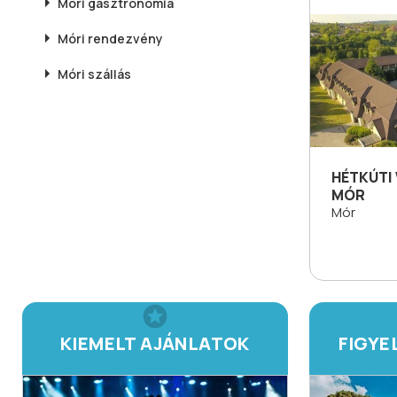
Móri
gasztronómia
Móri
rendezvény
Móri
szállás
HÉTKÚTI
MÓR
Mór
KIEMELT AJÁNLATOK
FIGYE