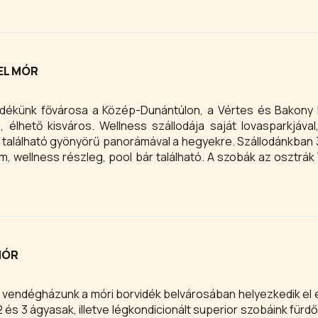
EL MÓR
vidékünk fővárosa a Közép-Dunántúlon, a Vértes és Bakon
, élhető kisváros. Wellness szállodája saját lovasparkjával
tó gyönyörű panorámával a hegyekre. Szállodánkban 31 szoba,
em, wellness részleg, pool bár található. A szobák az osztrák
rendezve, mely a szobába lépve a modern elegancia érzését 
nászutas szobánk, mely osztrák népies stílusú parasztb
nászutas vendégeinket.
MÓR
lő vendégházunk a móri borvidék belvárosában helyezkedik el
 és 3 ágyasak, illetve légkondicionált superior szobáink fürd