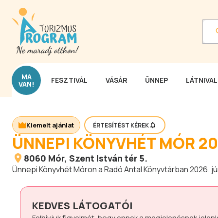
MA
FESZTIVÁL
VÁSÁR
ÜNNEP
LÁTNIVA
VAN!
Kiemelt ajánlat
ÉRTESÍTÉST KÉREK
ÜNNEPI KÖNYVHÉT MÓR 2
8060
Mór
, Szent István tér 5.
Ünnepi Könyvhét Móron a Radó Antal Könyvtárban 2026. jú
KEDVES LÁTOGATÓ!
Felhívjuk figyelmét, hogy ennek a megjelenésnek jelen