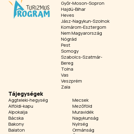
Győr-Moson-Sopron
Hajdú-Bihar
Heves
Jász-Nagykun-Szolnok
Komárom-Esztergom
Nem Magyarország
Nógrád
Pest
Somogy
Szabolcs-Szatmár-
Bereg
Tolna
Vas
Veszprém
Zala
Tájegységek
Aggteleki-hegység
Mecsek
Alföldi-kapu
Mezőföld
Alpokalja
Muravidék
Bácska
Nagykunság
Bakony
Nyírség
Balaton
Ormánság