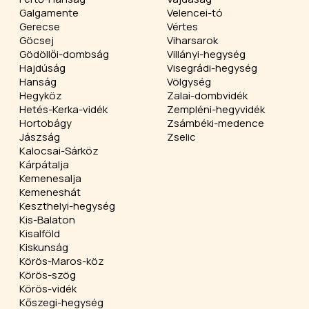
Galgamente
Velencei-tó
Gerecse
Vértes
Göcsej
Viharsarok
Gödöllői-dombság
Villányi-hegység
Hajdúság
Visegrádi-hegység
Hanság
Völgység
Hegyköz
Zalai-dombvidék
Hetés-Kerka-vidék
Zempléni-hegyvidék
Hortobágy
Zsámbéki-medence
Jászság
Zselic
Kalocsai-Sárköz
Kárpátalja
Kemenesalja
Kemeneshát
Keszthelyi-hegység
Kis-Balaton
Kisalföld
Kiskunság
Körös-Maros-köz
Körös-szög
Körös-vidék
Kőszegi-hegység