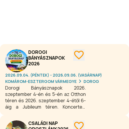
városi sétákkal és családi
programokkal várja a látogatókat Tata
ikonikus helyszínein.
DOROGI
BÁNYÁSZNAPOK
2026
2026.09.04. (PÉNTEK) - 2026.09.06. (VASÁRNAP)
KOMÁROM-ESZTERGOM VÁRMEGYE
DOROG
Dorogi Bányásznapok 2026.
szeptember 4-én és 5-én az Otthon
téren és 2026. szeptember 4-étől 6-
áig a Jubileum téren. Koncertek,
családi programok, vidámpark, búcsú,
finom ételek és a jól ismert
CSALÁDI NAP
bányásznapi hangulat vár mindenkit.