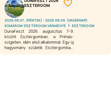
DUNAFESZT 2026
találkozik. A kétnapos fesztivál
ESZTERGOM
változatos programokkal,
tombolasorsolással és kiváló
fellépőkkel kínál kikapcsolódást
2026.08.07. (PÉNTEK) - 2026.08.09. (VASÁRNAP)
minden korosztály számára. A
KOMÁROM-ESZTERGOM VÁRMEGYE
ESZTERGOM
belépés ingyenes!
DunaFeszt 2026. augusztus 7-9.
között Esztergomban, a Prímás-
szigeten, idén első alkalommal. Egy új
hagyomány születik Esztergomban.
Ne maradj ki!