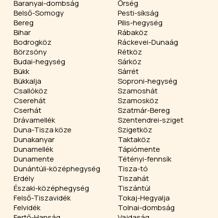
Baranyai-dombság
Őrség
Belső-Somogy
Pesti-síkság
Bereg
Pilis-hegység
Bihar
Rábaköz
Bodrogköz
Ráckevei-Dunaág
Börzsöny
Rétköz
Budai-hegység
Sárköz
Bükk
Sárrét
Bükkalja
Soproni-hegység
Csallóköz
Szamoshát
Cserehát
Szamosköz
Cserhát
Szatmár-Bereg
Drávamellék
Szentendrei-sziget
Duna-Tisza köze
Szigetköz
Dunakanyar
Taktaköz
Dunamellék
Tápiómente
Dunamente
Tétényi-fennsík
Dunántúli-középhegység
Tisza-tó
Erdély
Tiszahát
Északi-középhegység
Tiszántúl
Felső-Tiszavidék
Tokaj-Hegyalja
Felvidék
Tolnai-dombság
Fertő-Hanság
Vajdaság