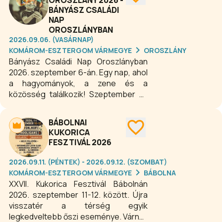
OROSZLÁNY 2026 -
BÁNYÁSZ CSALÁDI
NAP
OROSZLÁNYBAN
2026.09.06. (VASÁRNAP)
KOMÁROM-ESZTERGOM VÁRMEGYE
OROSZLÁNY
Bányász Családi Nap Oroszlányban
2026. szeptember 6-án. Egy nap, ahol
a hagyományok, a zene és a
közösség találkozik! Szeptember 6-
án ismét vár mindenkit az Oroszlányi
Bányász Családi Nap, a 76. Bányász-
BÁBOLNAI
és 34. Villamos Napok kiemelt
KUKORICA
kísérőrendezvénye. A Szent Borbála
FESZTIVÁL 2026
téren délután 14:30-tól színes családi
programokkal, kiváló fellépőkkel és
2026.09.11. (PÉNTEK) - 2026.09.12. (SZOMBAT)
egész napos kikapcsolódással
KOMÁROM-ESZTERGOM VÁRMEGYE
BÁBOLNA
ünnepeljük együtt a
XXVII. Kukorica Fesztivál Bábolnán
bányászhagyományokat.
2026. szeptember 11-12. között. Újra
visszatér a térség egyik
legkedveltebb őszi eseménye. Várnak