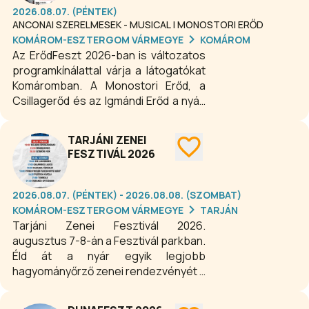
2026.08.07. (PÉNTEK)
ANCONAI SZERELMESEK - MUSICAL | MONOSTORI ERŐD
KOMÁROM-ESZTERGOM VÁRMEGYE
KOMÁROM
Az ErődFeszt 2026-ban is változatos
programkínálattal várja a látogatókat
Komáromban. A Monostori Erőd, a
Csillagerőd és az Igmándi Erőd a nyári
szezonban koncertekkel, színházi
előadásokkal és hagyományőrző
TARJÁNI ZENEI
programokkal készül.
FESZTIVÁL 2026
2026.08.07. (PÉNTEK) - 2026.08.08. (SZOMBAT)
KOMÁROM-ESZTERGOM VÁRMEGYE
TARJÁN
Tarjáni Zenei Fesztivál 2026.
augusztus 7-8-án a Fesztivál parkban.
Éld át a nyár egyik legjobb
hagyományőrző zenei rendezvényét a
Tarjáni Zenei Fesztiválon, ahol a sváb
kultúra, a tánc és az élőzene