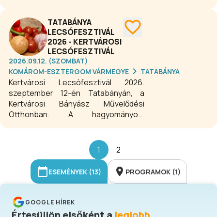
a családi programok, a termelői piac, a
gyerekek kedvencei, a helyi fellépők
TATABÁNYA
műsorai, és persze az esti
LECSÓFESZTIVÁL
nagykoncertek, tűzijátékkal és
2026 - KERTVÁROSI
hajnalig tartó bulikkal.
LECSÓFESZTIVÁL
2026.09.12. (SZOMBAT)
KOMÁROM-ESZTERGOM VÁRMEGYE
TATABÁNYA
Kertvárosi Lecsófesztivál 2026.
szeptember 12-én Tatabányán, a
Kertvárosi Bányász Művelődési
Otthonban. A hagyományos,
élménygazdag gasztroprogram idén
is várja a családokat, baráti
társaságokat, munkahelyi
1
2
közösségeket. A rendezvény
ingyenes!
ESEMÉNYEK (13)
PROGRAMOK (1)
GOOGLE HÍREK
Értesüljön elsőként a
legjobb