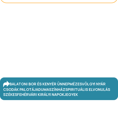
BALATONI BOR ÉS KENYÉR ÜNNEP
MÉZESVÖLGYI NYÁR
CSODÁK PALOTÁJA
DUMASZÍNHÁZ
SPIRITUÁLIS ELVONULÁS
SZÉKESFEHÉRVÁRI KIRÁLYI NAPOK
JEGYEK