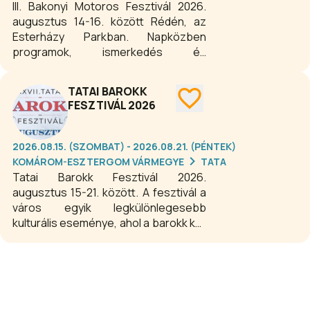
III. Bakonyi Motoros Fesztivál 2026.
augusztus 14-16. között Rédén, az
Esterházy Parkban. Napközben
programok, ismerkedés és
közösségépítés, estére pedig
koncertek, party sátor, hajnalig tartó
TATAI BAROKK
bulik.
FESZTIVÁL 2026
2026.08.15. (SZOMBAT) - 2026.08.21. (PÉNTEK)
KOMÁROM-ESZTERGOM VÁRMEGYE
TATA
Tatai Barokk Fesztivál 2026.
augusztus 15-21. között. A fesztivál a
város egyik legkülönlegesebb
kulturális eseménye, ahol a barokk kor
zenéje, tánca, képzőművészete és
történelmi hangulata kel életre. A
többnapos összművészeti
rendezvény koncertekkel,
kiállításokkal, színházi előadásokkal,