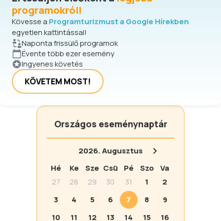
programokról!
Kövesse a
Programturizmust a Google Hírekben
egyetlen kattintással!
Naponta frissülő programok
Évente több ezer esemény
Ingyenes követés
KÖVETEM MOST!
Országos eseménynaptár
2026.
Augusztus
Hé
Ke
Sze
Csü
Pé
Szo
Va
27
28
29
30
31
1
2
3
4
5
6
7
8
9
10
11
12
13
14
15
16