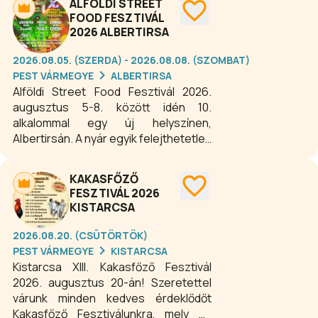
ALFÖLDI STREET
sikerdarabok és kiváló színészek
FOOD FESZTIVÁL
garantálják a minőségi szórakozást. A
2026 ALBERTIRSA
fesztivál programjai között különböző
műfajú színházi előadások, koncertek
2026.08.05. (SZERDA) - 2026.08.08. (SZOMBAT)
és családi darabok is szerepelnek, így
PEST VÁRMEGYE
ALBERTIRSA
minden korosztály számára ideális
Alföldi Street Food Fesztivál 2026.
nyári kulturális élményt kínál.
augusztus 5-8. között idén 10.
alkalommal egy új helyszínen,
Albertirsán. A nyár egyik felejthetetlen
bulija jó zene és különleges ételek
társaságában. A rendezvényen
KAKASFŐZŐ
számtalan, egyedi recept alapján
FESZTIVÁL 2026
készült street food étel vonul fel.
KISTARCSA
Lesz minden, ami szem-szájnak
ingere: sertésből, marhából,
2026.08.20. (CSÜTÖRTÖK)
szárnyasokból készült
PEST VÁRMEGYE
KISTARCSA
ételkülönlegességek, megannyi sör-
Kistarcsa XIII. Kakasfőző Fesztivál
illetve borféle és remek koncertek.
2026. augusztus 20-án! Szeretettel
várunk minden kedves érdeklődőt
Kakasfőző Fesztiválunkra, mely az