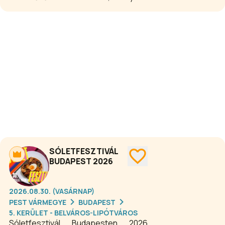
Ifjúság téren lesz megrendezve.
Egész napos programok, koncertek,
főzőverseny és családi élmények –
fellép többek között Boney M, Irigy
Hónaljmirigy és DJ-k.
SÓLETFESZTIVÁL
BUDAPEST 2026
2026.08.30. (VASÁRNAP)
PEST VÁRMEGYE
BUDAPEST
5. KERÜLET - BELVÁROS-LIPÓTVÁROS
Sóletfesztivál Budapesten 2026.