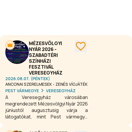
kikapcsolódást felnőtteknek és
gyerekeknek egyaránt.
MÉZESVÖLGYI
NYÁR 2026 -
SZABADTÉRI
SZÍNHÁZI
FESZTIVÁL
VERESEGYHÁZ
2026.08.07. (PÉNTEK)
ANCONAI SZERELMESEK - ZENÉS VÍGJÁTÉK
PEST VÁRMEGYE
VERESEGYHÁZ
A Veresegyház városában
megrendezett Mézesvölgyi Nyár 2026
júniustól augusztusig várja a
látogatókat, mint Pest vármegye
legnagyobb összművészeti
szabadtéri fesztiválja, ahol