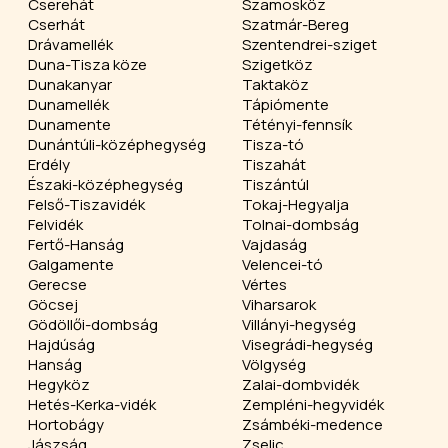
Cserehát
Szamosköz
Cserhát
Szatmár-Bereg
Drávamellék
Szentendrei-sziget
Duna-Tisza köze
Szigetköz
Dunakanyar
Taktaköz
Dunamellék
Tápiómente
Dunamente
Tétényi-fennsík
Dunántúli-középhegység
Tisza-tó
Erdély
Tiszahát
Északi-középhegység
Tiszántúl
Felső-Tiszavidék
Tokaj-Hegyalja
Felvidék
Tolnai-dombság
Fertő-Hanság
Vajdaság
Galgamente
Velencei-tó
Gerecse
Vértes
Göcsej
Viharsarok
Gödöllői-dombság
Villányi-hegység
Hajdúság
Visegrádi-hegység
Hanság
Völgység
Hegyköz
Zalai-dombvidék
Hetés-Kerka-vidék
Zempléni-hegyvidék
Hortobágy
Zsámbéki-medence
Jászság
Zselic