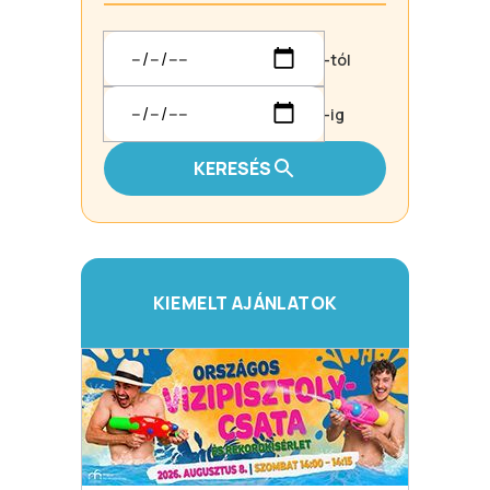
-tól
-ig
KERESÉS
KIEMELT AJÁNLATOK