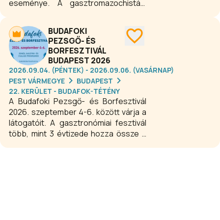
eseménye. A gasztromazochisták,
csípőskedvelők, chilitermesztők
országos és nemzetközi ünnepe idén
BUDAFOKI
már 14. alkalommal kerül
PEZSGŐ- ÉS
megrendezésre! Csípős finomságok
BORFESZTIVÁL
minden formában, mennyiségben és
BUDAPEST 2026
szórakoztató programok az egész
2026.09.04. (PÉNTEK) - 2026.09.06. (VASÁRNAP)
család számára. Csípni fogod!
PEST VÁRMEGYE
BUDAPEST
22. KERÜLET - BUDAFOK-TÉTÉNY
A Budafoki Pezsgő- és Borfesztivál
2026. szeptember 4-6. között várja a
látogatóit. A gasztronómiai fesztivál
több, mint 3 évtizede hozza össze a
minőségi borokat és pezsgőket, a
gasztronómiát, a kultúrát és a jó
hangulatú koncerteket kedvelőket
Budafok varázslatos utcáin, terein. A
fesztivál célja, hogy barátságos
környezetben, változatos szabadtéri
programokkal adjon gondtalan