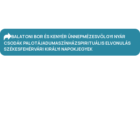
BALATONI BOR ÉS KENYÉR ÜNNEP
MÉZESVÖLGYI NYÁR
CSODÁK PALOTÁJA
DUMASZÍNHÁZ
SPIRITUÁLIS ELVONULÁS
SZÉKESFEHÉRVÁRI KIRÁLYI NAPOK
JEGYEK