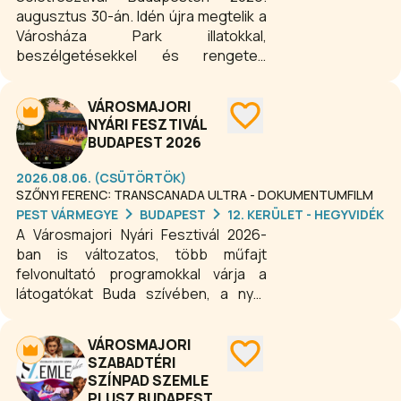
augusztus 30-án. Idén újra megtelik a
Városháza Park illatokkal,
beszélgetésekkel és rengeteg
finomsággal. A sólet, a zsidó konyha
ikonikus étele, lassan megfőzött bab,
VÁROSMAJORI
árpa és füstölt hús különleges
NYÁRI FESZTIVÁL
keveréke, amely a tradíciók szerint
BUDAPEST 2026
szombatra készül. A Sóletfesztivál a
Zsinagógák Hetének nagyszabású
2026.08.06. (CSÜTÖRTÖK)
gasztroprogramja, amelyen évről
SZŐNYI FERENC: TRANSCANADA ULTRA - DOKUMENTUMFILM
évre sok ezer adag sóletet
PEST VÁRMEGYE
BUDAPEST
12. KERÜLET - HEGYVIDÉK
vonultatunk fel, ám sosem ugyanúgy,
A Városmajori Nyári Fesztivál 2026-
sosem ugyanazt.
ban is változatos, több műfajt
felvonultató programokkal várja a
látogatókat Buda szívében, a nyár
elejétől egészen őszig. A megújult,
ősfákkal övezett szabadtéri
VÁROSMAJORI
színpadon több mint hetven
SZABADTÉRI
produkció – koncertek, színházi
SZÍNPAD SZEMLE
előadások, ősbemutatók,
PLUSZ BUDAPEST