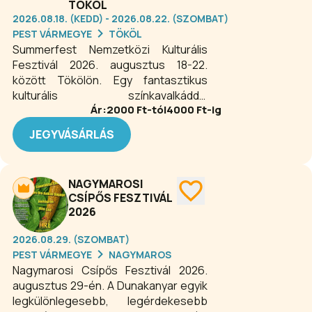
TÖKÖL
2026.08.18. (KEDD) - 2026.08.22. (SZOMBAT)
PEST VÁRMEGYE
TÖKÖL
Summerfest Nemzetközi Kulturális
Fesztivál 2026. augusztus 18-22.
között Tökölön. Egy fantasztikus
kulturális színkavalkáddal
Ár:
2000
Ft-tól
4000
Ft-ig
búcsúztassuk el az idei nyarat és
ünnepeljük meg az államalapítást!
JEGYVÁSÁRLÁS
Néptánc és a népzene, kiállítások,
színházi előadások,
gyermekprogramok, utcaszínházi
NAGYMAROSI
előadások a tököli Summerfest-en.
CSÍPŐS FESZTIVÁL
2026
2026.08.29. (SZOMBAT)
PEST VÁRMEGYE
NAGYMAROS
Nagymarosi Csípős Fesztivál 2026.
augusztus 29-én. A Dunakanyar egyik
legkülönlegesebb, legérdekesebb