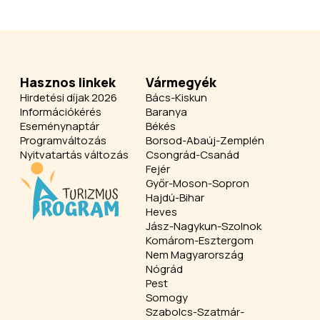
Hasznos linkek
Vármegyék
Hirdetési díjak 2026
Bács-Kiskun
Információkérés
Baranya
Eseménynaptár
Békés
Programváltozás
Borsod-Abaúj-Zemplén
Nyitvatartás változás
Csongrád-Csanád
Fejér
Győr-Moson-Sopron
Hajdú-Bihar
Heves
Jász-Nagykun-Szolnok
Komárom-Esztergom
Nem Magyarország
Nógrád
Pest
Somogy
Szabolcs-Szatmár-