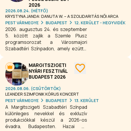
gyerekprogramok és filmvetítések –
2026
gondoskodik a különleges kulturális
2026.08.24. (HÉTFŐ)
élményről. A fesztivál valódi műfaji
KRYSTYNA JANDA: DANUTA W. – A SZOLIDARITÁS NŐI ARCA
sokszínűséget kínál, így régi és új
PEST VÁRMEGYE
BUDAPEST
12. KERÜLET - HEGYVIDÉK
nézők számára egyaránt
2026. augusztus 24. és szeptember
kihagyhatatlan program Budapesten.
5. között zajlik a Szemle Plusz
programsorozat a Városmajori
Szabadtéri Színpadon, amely ezúttal
is a legkiemelkedőbb vidéki és határon
túli színházi alkotásokra, valamint a
MARGITSZIGETI
független előadóművészek
NYÁRI FESZTIVÁL
támogatására helyezi a hangsúlyt. Az
BUDAPEST 2026
idei év különlegessége, hogy a
versenyprogram mellett a
2026.08.06. (CSÜTÖRTÖK)
tehetséggondozás még
LEANDER SZIMFONIK KÓRUS KONCERT
hangsúlyosabban jelenik meg: hét
PEST VÁRMEGYE
BUDAPEST
13. KERÜLET
színiiskola hallgatói kapnak
A Margitszigeti Szabadtéri Színpad
lehetőséget a bemutatkozásra az
különleges nevekkel és exkluzív
OFF program keretében.
produkciókkal készül a 2026-os
évadra, Budapesten. Hazai és