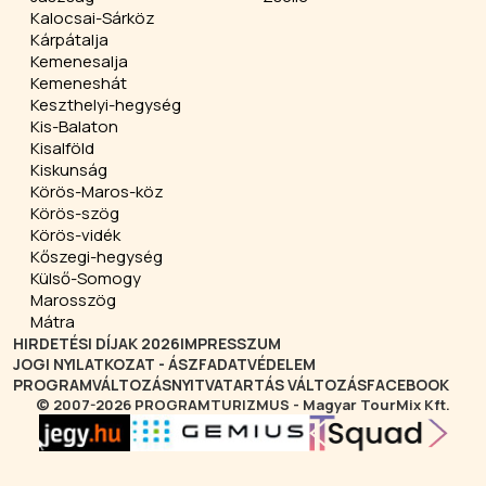
Kalocsai-Sárköz
Kárpátalja
Kemenesalja
Kemeneshát
Keszthelyi-hegység
Kis-Balaton
Kisalföld
Kiskunság
Körös-Maros-köz
Körös-szög
Körös-vidék
Kőszegi-hegység
Külső-Somogy
Marosszög
Mátra
HIRDETÉSI DÍJAK 2026
IMPRESSZUM
JOGI NYILATKOZAT - ÁSZF
ADATVÉDELEM
PROGRAMVÁLTOZÁS
NYITVATARTÁS VÁLTOZÁS
FACEBOOK
© 2007-2026 PROGRAMTURIZMUS - Magyar TourMix Kft.