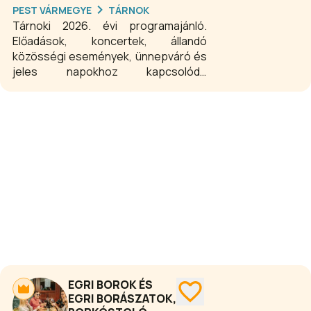
érdemes betérni. A koncertek este
PEST VÁRMEGYE
TÁRNOK
20.00 órakor, míg keddtől szombatig, a
Tárnoki 2026. évi programajánló.
nagy népszerűségnek örvendő jam
Előadások, koncertek, állandó
session sorozat estjei 22.00 óra után
közösségi események, ünnepváró és
kezdődnek.
jeles napokhoz kapcsolódó
programok egész évben minden
korosztálynak.
EGRI BOROK ÉS
EGRI BORÁSZATOK,