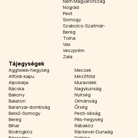
Nem Magyarország
Nógrád
Pest
Somogy
Szabolcs-Szatmár-
Bereg
Tolna
Vas
Veszprém
Zala
Tájegységek
Aggteleki-hegység
Mecsek
Alföldi-kapu
Mezőföld
Alpokalja
Muravidék
Bácska
Nagykunság
Bakony
Nyírség
Balaton
Ormánság
Baranyai-dombság
Őrség
Belső-Somogy
Pesti-síkság
Bereg
Pilis-hegység
Bihar
Rábaköz
Bodrogköz
Ráckevei-Dunaág
Börzsöny
Rétköz