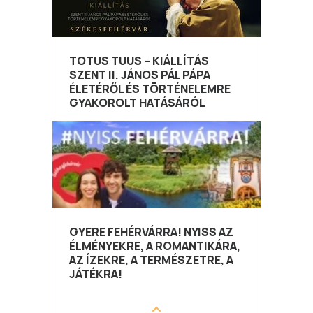
TOTUS TUUS – KIÁLLÍTÁS
SZENT II. JÁNOS PÁL PÁPA
ÉLETÉRŐL ÉS TÖRTÉNELEMRE
GYAKOROLT HATÁSÁRÓL
GYERE FEHÉRVÁRRA! NYISS AZ
ÉLMÉNYEKRE, A ROMANTIKÁRA,
AZ ÍZEKRE, A TERMÉSZETRE, A
JÁTÉKRA!