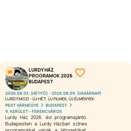
programok kínálnak szórakozást
minden korosztálynak.
LURDY HÁZ
PROGRAMOK 2026
BUDAPEST
2026.08.03. (HÉTFŐ) - 2026.08.09. (VASÁRNAP)
LURDY MOZI - ÚJ HÉT, ÚJ FILMEK, ÚJ ÉLMÉNYEK
PEST VÁRMEGYE
BUDAPEST
9. KERÜLET - FERENCVÁROS
Lurdy Ház 2026. évi programajánló.
Budapesten a Lurdy Házban színes
programokkal várják a látogatókat.