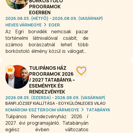
BORKÓSTOLÓ
PROGRAMOK
EGERBEN
2026.08.03. (HÉTFŐ) - 2026.08.09. (VASÁRNAP)
HEVES VÁRMEGYE
EGER
Az Egri borvidék nemcsak pazar
történelmi látnivalóival csábít, de
számos borászatnál lehet több
borkóstoló élmény közül is válogatni.
Ha még nem kóstolta meg a híres egri
borokat, és nem barangolta be Eger
TULIPÁNOS HÁZ
csodálatos városát, épp itt az ideje! A
PROGRAMOK 2026
borkóstoló programokon az egri
/ 2027 TATABÁNYA –
borok 29 fajtáját lehet megkóstolni,
ESEMÉNYEK ÉS
34 egri pincészetet lehet felkeresni,
RENDEZVÉNYEK
52 borkóstoló ajánlat közül lehet
2026.08.05. (SZERDA) - 2026.08.09. (VASÁRNAP)
választani. A legjobb pincészetek,
BÁNFI JÓZSEF KIÁLLÍTÁSA - EGY KÜLÖNLEGES VILÁG
borok és borkóstolók várják Egerben.
KOMÁROM-ESZTERGOM VÁRMEGYE
TATABÁNYA
Tulipános Rendezvényház 2026 /
2027. évi programajánló. Tatabányán
egész évben változatos