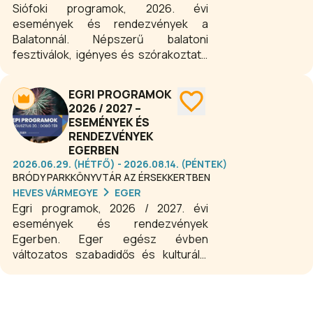
Siófoki programok, 2026. évi
események és rendezvények a
Balatonnál. Népszerű balatoni
fesztiválok, igényes és szórakoztató
koncertek, színházi előadások,
kiállítások, változatos kulturális-,
EGRI PROGRAMOK
családi- és gyerekprogramok egész
2026 / 2027 –
évben a Balaton déli partján. Siófokot
ESEMÉNYEK ÉS
a programok miatt is érdemes minden
RENDEZVÉNYEK
évszakban felkeresni.
EGERBEN
2026.06.29. (HÉTFŐ) - 2026.08.14. (PÉNTEK)
BRÓDY PARKKÖNYVTÁR AZ ÉRSEKKERTBEN
HEVES VÁRMEGYE
EGER
Egri programok, 2026 / 2027. évi
események és rendezvények
Egerben. Eger egész évben
változatos szabadidős és kulturális
élményekkel várja a látogatókat.
Koncertek, színházi előadások,
fesztiválok, kiállítások és családi