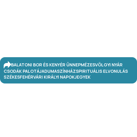
BALATONI BOR ÉS KENYÉR ÜNNEP
MÉZESVÖLGYI NYÁR
CSODÁK PALOTÁJA
DUMASZÍNHÁZ
SPIRITUÁLIS ELVONULÁS
SZÉKESFEHÉRVÁRI KIRÁLYI NAPOK
JEGYEK