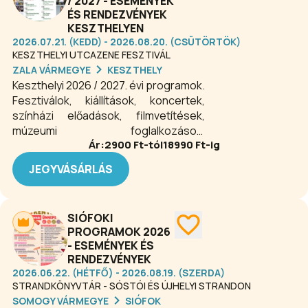
/ 2027 - ESEMÉNYEK
ÉS RENDEZVÉNYEK
KESZTHELYEN
2026.07.21. (KEDD) - 2026.08.20. (CSÜTÖRTÖK)
KESZTHELYI UTCAZENE FESZTIVÁL
ZALA VÁRMEGYE
KESZTHELY
Keszthelyi 2026 / 2027. évi programok.
Fesztiválok, kiállítások, koncertek,
színházi előadások, filmvetítések,
múzeumi foglalkozások,
Ár:
2900
Ft-tól
18990
Ft-ig
gasztronómiai programok,
sportesemények és még számos
JEGYVÁSÁRLÁS
szabadidős garantált- és fakultatív
programlehetőség várja Keszthelyen
az érdeklődő közönséget 2026-ban
SIÓFOKI
is.
PROGRAMOK 2026
- ESEMÉNYEK ÉS
RENDEZVÉNYEK
2026.06.22. (HÉTFŐ) - 2026.08.19. (SZERDA)
STRANDKÖNYVTÁR - SÓSTÓI ÉS ÚJHELYI STRANDON
SOMOGY VÁRMEGYE
SIÓFOK