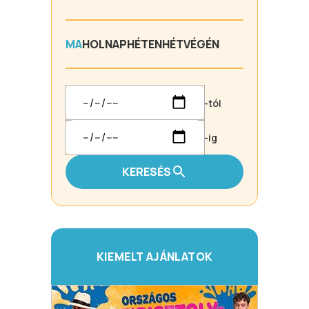
MA
HOLNAP
HÉTEN
HÉTVÉGÉN
-tól
-ig
KERESÉS
KIEMELT AJÁNLATOK