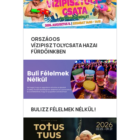
ORSZÁGOS
VÍZIPISZTOLYCSATA HAZAI
FÜRDŐINKBEN
BULIZZ FÉLELMEK NÉLKÜL!