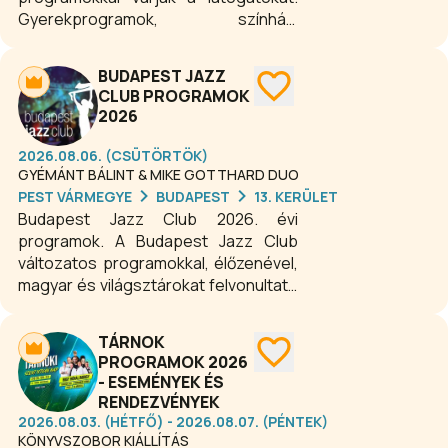
Gyerekprogramok, színházi
előadások, koncertek, családi
rendezvények, kiállítások, expók,
BUDAPEST JAZZ
szakmai konferenciák, fesztiválok
CLUB PROGRAMOK
színesítik a mindennapokat.
2026
2026.08.06. (CSÜTÖRTÖK)
GYÉMÁNT BÁLINT & MIKE GOTTHARD DUO
PEST VÁRMEGYE
BUDAPEST
13. KERÜLET
Budapest Jazz Club 2026. évi
programok. A Budapest Jazz Club
változatos programokkal, élőzenével,
magyar és világsztárokat felvonultató
koncertekkel, csúcstechnikával
felszerelt koncertteremmel várja a
TÁRNOK
minőségi zene kedvelőit. A békebeli,
PROGRAMOK 2026
nosztalgikus hangulatú budapesti
- ESEMÉNYEK ÉS
kávézóba és a modern bistro
RENDEZVÉNYEK
étterembe nemcsak az esti zenei
2026.08.03. (HÉTFŐ) - 2026.08.07. (PÉNTEK)
programokra, de napközben is
KÖNYVSZOBOR KIÁLLÍTÁS