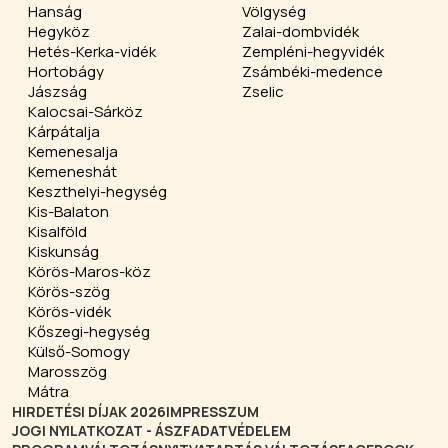
Hanság
Völgység
Hegyköz
Zalai-dombvidék
Hetés-Kerka-vidék
Zempléni-hegyvidék
Hortobágy
Zsámbéki-medence
Jászság
Zselic
Kalocsai-Sárköz
Kárpátalja
Kemenesalja
Kemeneshát
Keszthelyi-hegység
Kis-Balaton
Kisalföld
Kiskunság
Körös-Maros-köz
Körös-szög
Körös-vidék
Kőszegi-hegység
Külső-Somogy
Marosszög
Mátra
HIRDETÉSI DÍJAK 2026
IMPRESSZUM
JOGI NYILATKOZAT - ÁSZF
ADATVÉDELEM