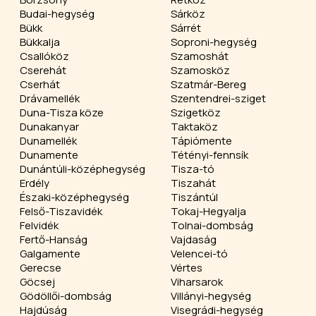
Budai-hegység
Sárköz
Bükk
Sárrét
Bükkalja
Soproni-hegység
Csallóköz
Szamoshát
Cserehát
Szamosköz
Cserhát
Szatmár-Bereg
Drávamellék
Szentendrei-sziget
Duna-Tisza köze
Szigetköz
Dunakanyar
Taktaköz
Dunamellék
Tápiómente
Dunamente
Tétényi-fennsík
Dunántúli-középhegység
Tisza-tó
Erdély
Tiszahát
Északi-középhegység
Tiszántúl
Felső-Tiszavidék
Tokaj-Hegyalja
Felvidék
Tolnai-dombság
Fertő-Hanság
Vajdaság
Galgamente
Velencei-tó
Gerecse
Vértes
Göcsej
Viharsarok
Gödöllői-dombság
Villányi-hegység
Hajdúság
Visegrádi-hegység