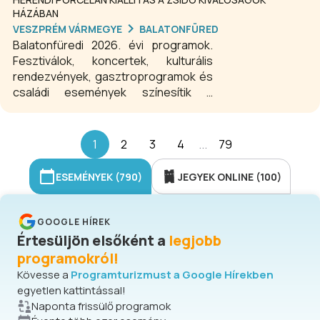
HÁZÁBAN
VESZPRÉM VÁRMEGYE
BALATONFÜRED
Balatonfüredi 2026. évi programok.
Fesztiválok, koncertek, kulturális
rendezvények, gasztroprogramok és
családi események színesítik a
népszerű balatoni üdülőváros
programkínálatát. A balatonfüredi
eseménynaptár összeállításban
1
2
3
4
...
79
mindenki találhat kedvére való
programot.
ESEMÉNYEK (790)
JEGYEK ONLINE (100)
GOOGLE HÍREK
Értesüljön elsőként a
legjobb
programokról!
Kövesse a
Programturizmust a Google Hírekben
egyetlen kattintással!
Naponta frissülő programok