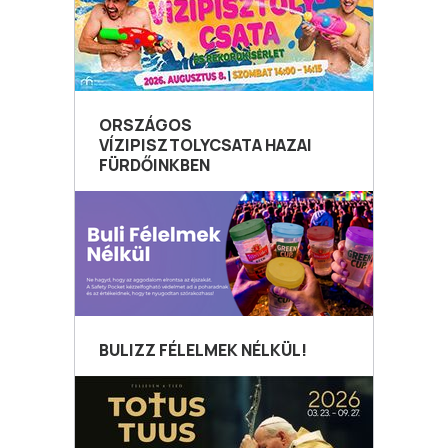
ORSZÁGOS
VÍZIPISZTOLYCSATA HAZAI
FÜRDŐINKBEN
BULIZZ FÉLELMEK NÉLKÜL!