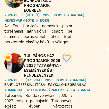
BORKÓSTOLÓ
PROGRAMOK
EGERBEN
2026.08.03. (HÉTFŐ) - 2026.08.09. (VASÁRNAP)
HEVES VÁRMEGYE
EGER
Az Egri borvidék nemcsak pazar
történelmi látnivalóival csábít, de
számos borászatnál lehet több
borkóstoló élmény közül is válogatni.
Ha még nem kóstolta meg a híres egri
borokat, és nem barangolta be Eger
TULIPÁNOS HÁZ
csodálatos városát, épp itt az ideje! A
PROGRAMOK 2026
borkóstoló programokon az egri
/ 2027 TATABÁNYA –
borok 29 fajtáját lehet megkóstolni,
ESEMÉNYEK ÉS
34 egri pincészetet lehet felkeresni,
RENDEZVÉNYEK
52 borkóstoló ajánlat közül lehet
2026.08.05. (SZERDA) - 2026.08.09. (VASÁRNAP)
választani. A legjobb pincészetek,
BÁNFI JÓZSEF KIÁLLÍTÁSA - EGY KÜLÖNLEGES VILÁG
borok és borkóstolók várják Egerben.
KOMÁROM-ESZTERGOM VÁRMEGYE
TATABÁNYA
Tulipános Rendezvényház 2026 /
2027. évi programajánló. Tatabányán
egész évben változatos