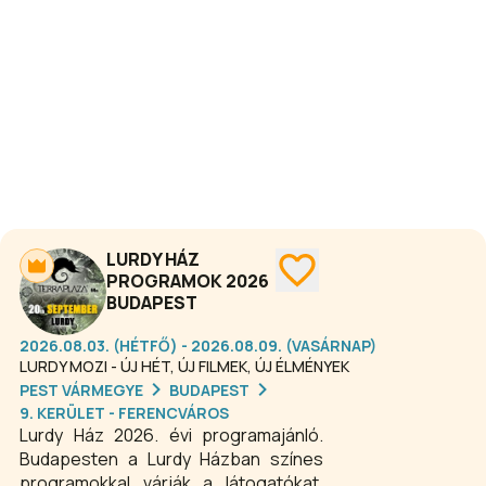
programok kínálnak szórakozást
minden korosztálynak.
LURDY HÁZ
PROGRAMOK 2026
BUDAPEST
2026.08.03. (HÉTFŐ) - 2026.08.09. (VASÁRNAP)
LURDY MOZI - ÚJ HÉT, ÚJ FILMEK, ÚJ ÉLMÉNYEK
PEST VÁRMEGYE
BUDAPEST
9. KERÜLET - FERENCVÁROS
Lurdy Ház 2026. évi programajánló.
Budapesten a Lurdy Házban színes
programokkal várják a látogatókat.