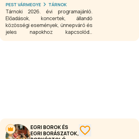
érdemes betérni. A koncertek este
PEST VÁRMEGYE
TÁRNOK
20.00 órakor, míg keddtől szombatig, a
Tárnoki 2026. évi programajánló.
nagy népszerűségnek örvendő jam
Előadások, koncertek, állandó
session sorozat estjei 22.00 óra után
közösségi események, ünnepváró és
kezdődnek.
jeles napokhoz kapcsolódó
programok egész évben minden
korosztálynak.
EGRI BOROK ÉS
EGRI BORÁSZATOK,