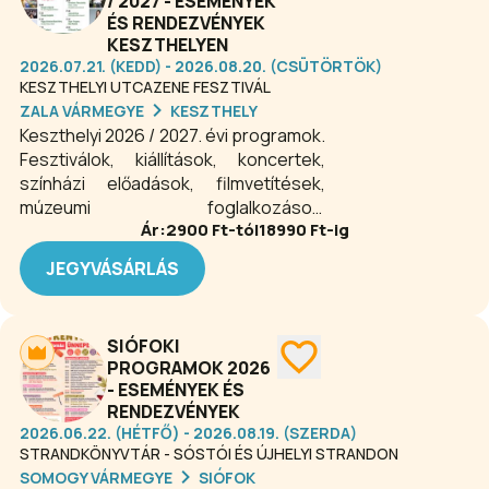
/ 2027 - ESEMÉNYEK
ÉS RENDEZVÉNYEK
KESZTHELYEN
2026.07.21. (KEDD) - 2026.08.20. (CSÜTÖRTÖK)
KESZTHELYI UTCAZENE FESZTIVÁL
ZALA VÁRMEGYE
KESZTHELY
Keszthelyi 2026 / 2027. évi programok.
Fesztiválok, kiállítások, koncertek,
színházi előadások, filmvetítések,
múzeumi foglalkozások,
Ár:
2900
Ft-tól
18990
Ft-ig
gasztronómiai programok,
sportesemények és még számos
JEGYVÁSÁRLÁS
szabadidős garantált- és fakultatív
programlehetőség várja Keszthelyen
az érdeklődő közönséget 2026-ban
SIÓFOKI
is.
PROGRAMOK 2026
- ESEMÉNYEK ÉS
RENDEZVÉNYEK
2026.06.22. (HÉTFŐ) - 2026.08.19. (SZERDA)
STRANDKÖNYVTÁR - SÓSTÓI ÉS ÚJHELYI STRANDON
SOMOGY VÁRMEGYE
SIÓFOK