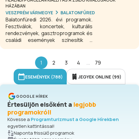
HÁZÁBAN
VESZPRÉM VÁRMEGYE
BALATONFÜRED
Balatonfüredi 2026. évi programok.
Fesztiválok, koncertek, kulturális
rendezvények, gasztroprogramok és
családi események színesítik a
népszerű balatoni üdülőváros
programkínálatát. A balatonfüredi
eseménynaptár összeállításban
1
2
3
4
...
79
mindenki találhat kedvére való
programot.
ESEMÉNYEK (788)
JEGYEK ONLINE (99)
GOOGLE HÍREK
Értesüljön elsőként a
legjobb
programokról!
Kövesse a
Programturizmust a Google Hírekben
egyetlen kattintással!
Naponta frissülő programok