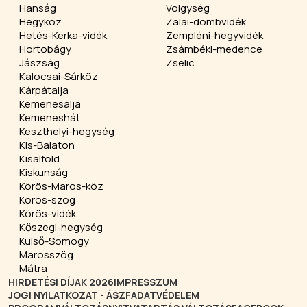
Hanság
Völgység
Hegyköz
Zalai-dombvidék
Hetés-Kerka-vidék
Zempléni-hegyvidék
Hortobágy
Zsámbéki-medence
Jászság
Zselic
Kalocsai-Sárköz
Kárpátalja
Kemenesalja
Kemeneshát
Keszthelyi-hegység
Kis-Balaton
Kisalföld
Kiskunság
Körös-Maros-köz
Körös-szög
Körös-vidék
Kőszegi-hegység
Külső-Somogy
Marosszög
Mátra
HIRDETÉSI DÍJAK 2026
IMPRESSZUM
JOGI NYILATKOZAT - ÁSZF
ADATVÉDELEM