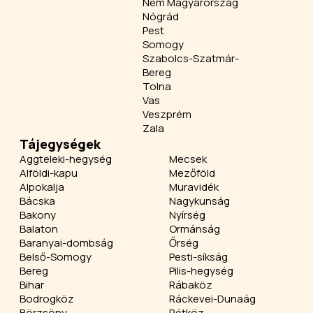
Nem Magyarország
Nógrád
Pest
Somogy
Szabolcs-Szatmár-
Bereg
Tolna
Vas
Veszprém
Zala
Tájegységek
Aggteleki-hegység
Mecsek
Alföldi-kapu
Mezőföld
Alpokalja
Muravidék
Bácska
Nagykunság
Bakony
Nyírség
Balaton
Ormánság
Baranyai-dombság
Őrség
Belső-Somogy
Pesti-síkság
Bereg
Pilis-hegység
Bihar
Rábaköz
Bodrogköz
Ráckevei-Dunaág
Börzsöny
Rétköz