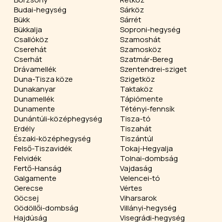
Budai-hegység
Sárköz
Bükk
Sárrét
Bükkalja
Soproni-hegység
Csallóköz
Szamoshát
Cserehát
Szamosköz
Cserhát
Szatmár-Bereg
Drávamellék
Szentendrei-sziget
Duna-Tisza köze
Szigetköz
Dunakanyar
Taktaköz
Dunamellék
Tápiómente
Dunamente
Tétényi-fennsík
Dunántúli-középhegység
Tisza-tó
Erdély
Tiszahát
Északi-középhegység
Tiszántúl
Felső-Tiszavidék
Tokaj-Hegyalja
Felvidék
Tolnai-dombság
Fertő-Hanság
Vajdaság
Galgamente
Velencei-tó
Gerecse
Vértes
Göcsej
Viharsarok
Gödöllői-dombság
Villányi-hegység
Hajdúság
Visegrádi-hegység