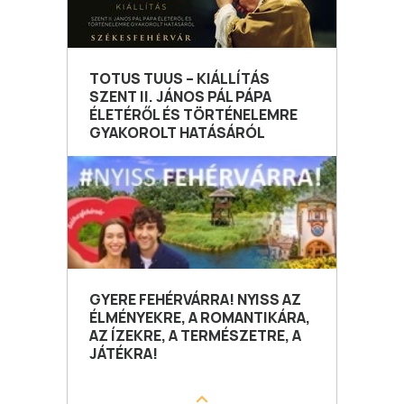
TOTUS TUUS – KIÁLLÍTÁS
SZENT II. JÁNOS PÁL PÁPA
ÉLETÉRŐL ÉS TÖRTÉNELEMRE
GYAKOROLT HATÁSÁRÓL
GYERE FEHÉRVÁRRA! NYISS AZ
ÉLMÉNYEKRE, A ROMANTIKÁRA,
AZ ÍZEKRE, A TERMÉSZETRE, A
JÁTÉKRA!