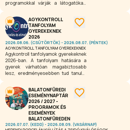
programokkal várják a látogatókat:
koncertek, előadások, családi és
közösségi események kínálnak
AGYKONTROLL
tartalmas kikapcsolódást minden
TANFOLYAM
korosztálynak.
GYEREKEKNEK
2026
2026.08.06. (CSÜTÖRTÖK) - 2026.08.07. (PÉNTEK)
AGYKONTROLL TANFOLYAM GYEREKEKNEK
Agykontroll tanfolyamok gyerekeknek
2026-ban. A tanfolyam hatására a
gyerek várhatóan magabiztosabb
lesz, eredményesebben tud tanulni,
képes megszüntetni fájdalmai zömét,
betegség esetén gyorsabban
BALATONFÜREDI
meggyógyul, megtanulja céljait elérni,
ESEMÉNYNAPTÁR
képes lesz megszabadulni rossz
2026 / 2027 -
szokásaitól, képes jobb döntéseket
PROGRAMOK ÉS
hozni, nyugodtabb és energikusabb
ESEMÉNYEK
lesz.
BALATONFÜREDEN
2026.07.07. (KEDD) - 2026.08.09. (VASÁRNAP)
HERENDI PORCELÁN KIÁLLÍTÁS A ZSIDÓ KIVÁLÓSÁGOK