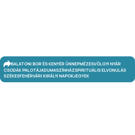
BALATONI BOR ÉS KENYÉR ÜNNEP
MÉZESVÖLGYI NYÁR
CSODÁK PALOTÁJA
DUMASZÍNHÁZ
SPIRITUÁLIS ELVONULÁS
SZÉKESFEHÉRVÁRI KIRÁLYI NAPOK
JEGYEK