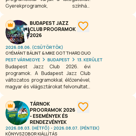
Gyerekprogramok, színházi
előadások, koncertek, családi
rendezvények, kiállítások, expók,
BUDAPEST JAZZ
szakmai konferenciák, fesztiválok
CLUB PROGRAMOK
színesítik a mindennapokat.
2026
2026.08.06. (CSÜTÖRTÖK)
GYÉMÁNT BÁLINT & MIKE GOTTHARD DUO
PEST VÁRMEGYE
BUDAPEST
13. KERÜLET
Budapest Jazz Club 2026. évi
programok. A Budapest Jazz Club
változatos programokkal, élőzenével,
magyar és világsztárokat felvonultató
koncertekkel, csúcstechnikával
felszerelt koncertteremmel várja a
TÁRNOK
minőségi zene kedvelőit. A békebeli,
PROGRAMOK 2026
nosztalgikus hangulatú budapesti
- ESEMÉNYEK ÉS
kávézóba és a modern bistro
RENDEZVÉNYEK
étterembe nemcsak az esti zenei
2026.08.03. (HÉTFŐ) - 2026.08.07. (PÉNTEK)
programokra, de napközben is
KÖNYVSZOBOR KIÁLLÍTÁS