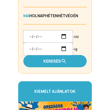
MA
HOLNAP
HÉTEN
HÉTVÉGÉN
-tól
-ig
KERESÉS
KIEMELT AJÁNLATOK