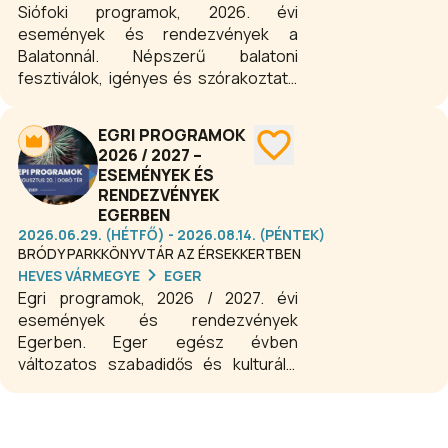
Siófoki programok, 2026. évi
események és rendezvények a
Balatonnál. Népszerű balatoni
fesztiválok, igényes és szórakoztató
koncertek, színházi előadások,
kiállítások, változatos kulturális-,
EGRI PROGRAMOK
családi- és gyerekprogramok egész
2026 / 2027 –
évben a Balaton déli partján. Siófokot
ESEMÉNYEK ÉS
a programok miatt is érdemes minden
RENDEZVÉNYEK
évszakban felkeresni.
EGERBEN
2026.06.29. (HÉTFŐ) - 2026.08.14. (PÉNTEK)
BRÓDY PARKKÖNYVTÁR AZ ÉRSEKKERTBEN
HEVES VÁRMEGYE
EGER
Egri programok, 2026 / 2027. évi
események és rendezvények
Egerben. Eger egész évben
változatos szabadidős és kulturális
élményekkel várja a látogatókat.
Koncertek, színházi előadások,
fesztiválok, kiállítások és családi