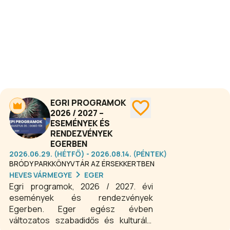
A programkínálatában kiemelt
szerepet kapnak a fürdőhöz
kapcsolódó élményprogramok, az
aktív kikapcsolódási lehetőségek,
valamint a helyi értékeket bemutató
események.
EGRI PROGRAMOK
2026 / 2027 –
ESEMÉNYEK ÉS
RENDEZVÉNYEK
EGERBEN
2026.06.29. (HÉTFŐ) - 2026.08.14. (PÉNTEK)
BRÓDY PARKKÖNYVTÁR AZ ÉRSEKKERTBEN
HEVES VÁRMEGYE
EGER
Egri programok, 2026 / 2027. évi
események és rendezvények
Egerben. Eger egész évben
változatos szabadidős és kulturális