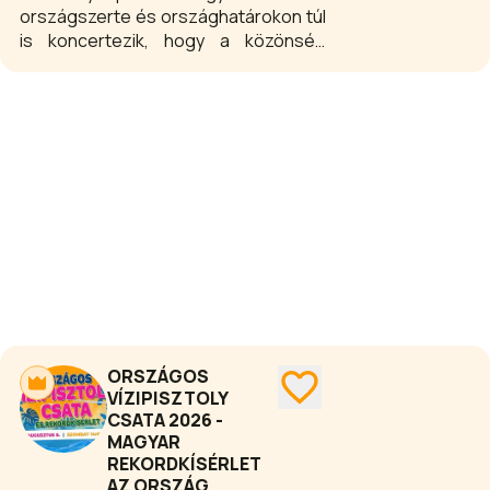
országszerte és országhatárokon túl
is koncertezik, hogy a közönség
együtt énekelhesse a legendás
dalokat élőben. A koncertnaptárban
klub- és nagyszínpados fellépések
egyaránt szerepelnek, igazi
közösségi élményt kínálva minden
korosztálynak.
ORSZÁGOS
VÍZIPISZTOLY
CSATA 2026 -
MAGYAR
REKORDKÍSÉRLET
AZ ORSZÁG