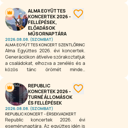
élményekkel várja a látogatókat.
Koncertek, színházi előadások,
ALMA EGYÜTTES
fesztiválok, kiállítások és családi
KONCERTEK 2026 -
programok kínálnak szórakozást
FELLÉPÉSEK,
minden korosztálynak.
ELŐADÁSOK
MŰSORNAPTÁRA
2026.08.08. (SZOMBAT)
ALMA EGYÜTTES KONCERT SZENTLŐRINC
Alma Együttes 2026. évi koncertek.
Generációkon átívelve szórakoztatjuk
a családokat, elhozva a zenélés és a
közös tánc örömét minden
korosztálynak!
REPUBLIC
KONCERTEK 2026 -
TURNÉ ÁLLOMÁSOK
ÉS FELLÉPÉSEK
2026.08.08. (SZOMBAT)
REPUBLIC KONCERT - ÉRSEKVADKERT
Republic koncertek 2026. évi
eseménynaptára. Az együttes idén is