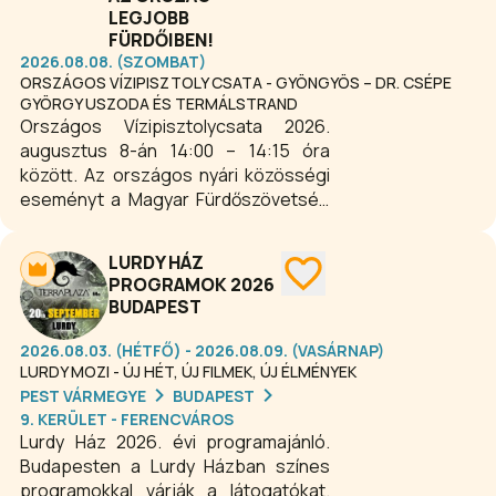
LEGJOBB
FÜRDŐIBEN!
2026.08.08. (SZOMBAT)
ORSZÁGOS VÍZIPISZTOLY CSATA - GYÖNGYÖS – DR. CSÉPE
GYÖRGY USZODA ÉS TERMÁLSTRAND
Országos Vízipisztolycsata 2026.
augusztus 8-án 14:00 – 14:15 óra
között. Az országos nyári közösségi
eseményt a Magyar Fürdőszövetség
hívta életre. A kezdeményezés
lényege, hogy az ország számos
LURDY HÁZ
strandján és fürdőjében ugyanabban
PROGRAMOK 2026
az időpontban rendeznek
BUDAPEST
vízipisztolycsatát, amelynek célja egy
országos rekord felállítása, illetve a
2026.08.03. (HÉTFŐ) - 2026.08.09. (VASÁRNAP)
családok közös szórakoztatása.
LURDY MOZI - ÚJ HÉT, ÚJ FILMEK, ÚJ ÉLMÉNYEK
Esőnap: augusztus 15. 14:00 – 14:15
PEST VÁRMEGYE
BUDAPEST
óra.
9. KERÜLET - FERENCVÁROS
Lurdy Ház 2026. évi programajánló.
Budapesten a Lurdy Házban színes
programokkal várják a látogatókat.