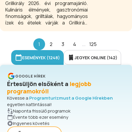
érdemes betérni. A koncertek este
Grillkirály 2026. évi programajánló.
20.00 órakor, míg keddtől szombatig, a
Kulináris élmények, gasztronómiai
nagy népszerűségnek örvendő jam
finomságok, grilltálak, hagyományos
session sorozat estjei 22.00 óra után
ízek és ételek várják a Grillkirály
kezdődnek.
programjain az érdeklődőket. A
legfinomabb grillételekkel várunk
mindenkit szeretettel a különböző
1
2
3
4
...
125
rendezvényeken, fesztiválokon is a
Grillkirály standján.
ESEMÉNYEK (1248)
JEGYEK ONLINE (142)
GOOGLE HÍREK
Értesüljön elsőként a
legjobb
programokról!
Kövesse a
Programturizmust a Google Hírekben
egyetlen kattintással!
Naponta frissülő programok
Évente több ezer esemény
Ingyenes követés