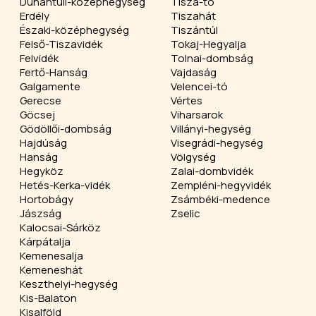
Dunántúli-középhegység
Tisza-tó
Erdély
Tiszahát
Északi-középhegység
Tiszántúl
Felső-Tiszavidék
Tokaj-Hegyalja
Felvidék
Tolnai-dombság
Fertő-Hanság
Vajdaság
Galgamente
Velencei-tó
Gerecse
Vértes
Göcsej
Viharsarok
Gödöllői-dombság
Villányi-hegység
Hajdúság
Visegrádi-hegység
Hanság
Völgység
Hegyköz
Zalai-dombvidék
Hetés-Kerka-vidék
Zempléni-hegyvidék
Hortobágy
Zsámbéki-medence
Jászság
Zselic
Kalocsai-Sárköz
Kárpátalja
Kemenesalja
Kemeneshát
Keszthelyi-hegység
Kis-Balaton
Kisalföld