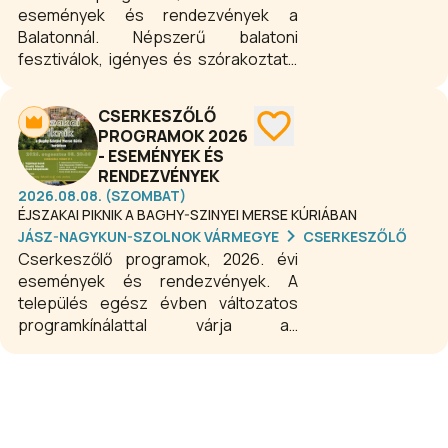
események és rendezvények a
Balatonnál. Népszerű balatoni
fesztiválok, igényes és szórakoztató
koncertek, színházi előadások,
kiállítások, változatos kulturális-,
CSERKESZŐLŐ
családi- és gyerekprogramok egész
PROGRAMOK 2026
évben a Balaton déli partján. Siófokot
- ESEMÉNYEK ÉS
a programok miatt is érdemes minden
RENDEZVÉNYEK
évszakban felkeresni.
2026.08.08. (SZOMBAT)
ÉJSZAKAI PIKNIK A BAGHY-SZINYEI MERSE KÚRIÁBAN
JÁSZ-NAGYKUN-SZOLNOK VÁRMEGYE
CSERKESZŐLŐ
Cserkeszőlő programok, 2026. évi
események és rendezvények. A
település egész évben változatos
programkínálattal várja az
érdeklődőket, a hagyományőrző
rendezvényektől és közösségi
ünnepektől kezdve a családi és
gasztronómiai eseményeken át a
kulturális és szabadidős programokig.