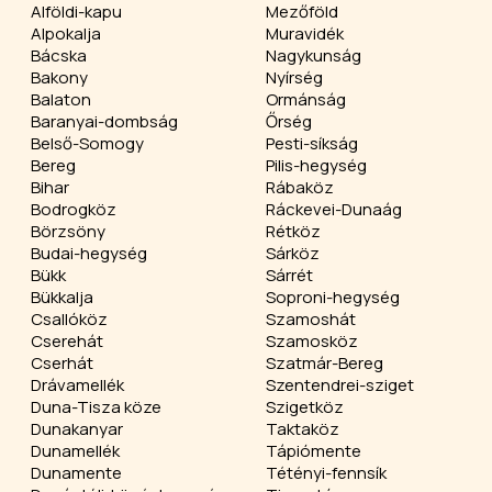
Alföldi-kapu
Mezőföld
Alpokalja
Muravidék
Bácska
Nagykunság
Bakony
Nyírség
Balaton
Ormánság
Baranyai-dombság
Őrség
Belső-Somogy
Pesti-síkság
Bereg
Pilis-hegység
Bihar
Rábaköz
Bodrogköz
Ráckevei-Dunaág
Börzsöny
Rétköz
Budai-hegység
Sárköz
Bükk
Sárrét
Bükkalja
Soproni-hegység
Csallóköz
Szamoshát
Cserehát
Szamosköz
Cserhát
Szatmár-Bereg
Drávamellék
Szentendrei-sziget
Duna-Tisza köze
Szigetköz
Dunakanyar
Taktaköz
Dunamellék
Tápiómente
Dunamente
Tétényi-fennsík