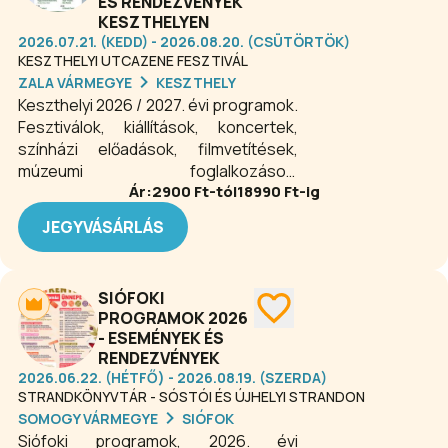
ÉS RENDEZVÉNYEK
KESZTHELYEN
2026.07.21. (KEDD) - 2026.08.20. (CSÜTÖRTÖK)
KESZTHELYI UTCAZENE FESZTIVÁL
ZALA VÁRMEGYE
KESZTHELY
Keszthelyi 2026 / 2027. évi programok.
Fesztiválok, kiállítások, koncertek,
színházi előadások, filmvetítések,
múzeumi foglalkozások,
Ár:
2900
Ft-tól
18990
Ft-ig
gasztronómiai programok,
sportesemények és még számos
JEGYVÁSÁRLÁS
szabadidős garantált- és fakultatív
programlehetőség várja Keszthelyen
az érdeklődő közönséget 2026-ban
SIÓFOKI
is.
PROGRAMOK 2026
- ESEMÉNYEK ÉS
RENDEZVÉNYEK
2026.06.22. (HÉTFŐ) - 2026.08.19. (SZERDA)
STRANDKÖNYVTÁR - SÓSTÓI ÉS ÚJHELYI STRANDON
SOMOGY VÁRMEGYE
SIÓFOK
Siófoki programok, 2026. évi