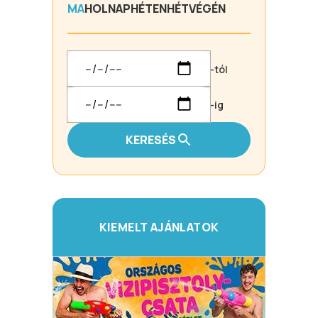
MA
HOLNAP
HÉTEN
HÉTVÉGÉN
-tól
-ig
KERESÉS
KIEMELT AJÁNLATOK