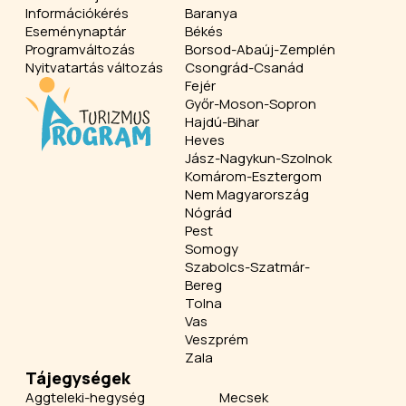
Információkérés
Baranya
Eseménynaptár
Békés
Programváltozás
Borsod-Abaúj-Zemplén
Nyitvatartás változás
Csongrád-Csanád
Fejér
Győr-Moson-Sopron
Hajdú-Bihar
Heves
Jász-Nagykun-Szolnok
Komárom-Esztergom
Nem Magyarország
Nógrád
Pest
Somogy
Szabolcs-Szatmár-
Bereg
Tolna
Vas
Veszprém
Zala
Tájegységek
Aggteleki-hegység
Mecsek