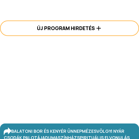
ÚJ PROGRAM HIRDETÉS
BALATONI BOR ÉS KENYÉR ÜNNEP
MÉZESVÖLGYI NYÁR
CSODÁK PALOTÁJA
DUMASZÍNHÁZ
SPIRITUÁLIS ELVONULÁS