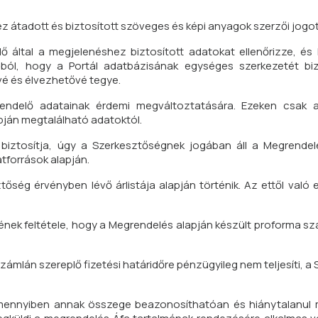
z átadott és biztosított szöveges és képi anyagok szerzői jogot
ő által a megjelenéshez biztosított adatokat ellenőrizze, é
lból, hogy a Portál adatbázisának egységes szerkezetét biz
é és élvezhetővé tegye.
endelő adatainak érdemi megváltoztatására. Ezeken csak a
pján megtalálható adatoktól.
biztosítja, úgy a Szerkesztőségnek jogában áll a Megrende
tforrások alapján.
őség érvényben lévő árlistája alapján történik. Az ettől való 
ésének feltétele, hogy a Megrendelés alapján készült proforma s
mlán szereplő fizetési határidőre pénzügyileg nem teljesíti, a
 amennyiben annak összege beazonosíthatóan és hiánytalanul 