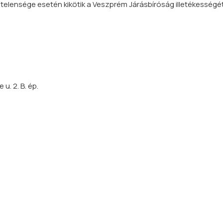
telensége esetén kikötik a Veszprém Járásbíróság illetékességét
u. 2. B. ép.