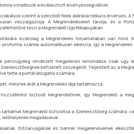
lomra vonatkozik a kiválasztott érvényességi idővel.
abályok szerint a szerződő felek aláírása nélkül is érvényes. A
usan visszaigazolja. A Megrendeléseket tárolja, és a Portá
záférhetővé teszi a Megrendelő Ügyfélkapujában.
osítására kizárólag a Megrendelés folyamatában van mód. 
 proforma számla automatikusan elkészül, így a Megrendelés
által pénzügyileg rendezett megjelenés lemondása csak úgy l
Szerkesztőségnek befizetett összegéről. Teljesített az a Megre
é tette a portál látogatói számára.
sét, melynek árát a Megrendelés díja tartalmazza.
hozzáférést biztosít Megrendelőnek, így Megrendelő a megj
a tartalmat Megrendelő biztosítsa a Szerkesztőség számára, v
k, lelőhelyének megadásával.
tásainak, fotóanyagának és banner megjelenéseinek elkészít