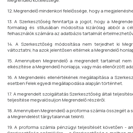
Megrendelő kötelessége.
12. Megrendelő mindenkori felelőssége, hogy a megjelenéshe
13. A Szerkesztőség fenntartja a jogot, hogy a Megrendel
formailag és stílusában módosítsa kizárólag abból a cé
felhasználók számára az adatbázis tartalmát értelmezhetőv
14. A Szerkesztőség módosítása nem terjedhet ki Megr
változtatni, ha azok jelentősen eltérnek a Megrendelő honla
15. Amennyiben Megrendelő a megrendelt tartalmat nem 
elkészítése a Megrendelő honlapja, vagy más ellenőrzött ada
16. A Megrendelés ellenértékének megállapítása a Szerkeszt
esetben Felek egyedi megállapodása alapján történhet.
17. A megrendelt szolgáltatás Szerkesztőség általi teljesít
teljesítése megvalósuljon Megrendelő részéről.
18. Amennyiben Megrendelő a proforma számla összegét a szá
a Megrendelést tárgytalannak tekinti.
19. A proforma számla pénzügyi teljesítését követően -