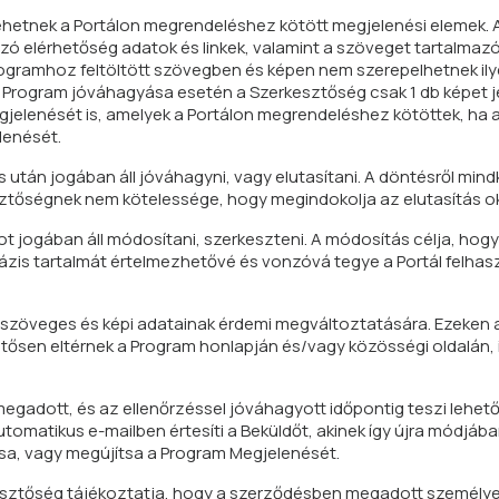
ehetnek a Portálon megrendeléshez kötött megjelenési elemek. 
 elérhetőség adatok és linkek, valamint a szöveget tartalmaz
 Programhoz feltöltött szövegben és képen nem szerepelhetnek il
 Program jóváhagyása esetén a Szerkesztőség csak 1 db képet j
elenését is, amelyek a Portálon megrendeléshez kötöttek, ha ar
lenését.
után jogában áll jóváhagyni, vagy elutasítani. A döntésről min
esztőségnek nem kötelessége, hogy megindokolja az elutasítás o
 jogában áll módosítani, szerkeszteni. A módosítás célja, hogy 
ázis tartalmát értelmezhetővé és vonzóvá tegye a Portál felhas
 szöveges és képi adatainak érdemi megváltoztatására. Ezeken 
ntősen eltérnek a Program honlapján és/vagy közösségi oldalán, 
egadott, és az ellenőrzéssel jóváhagyott időpontig teszi lehető
omatikus e-mailben értesíti a Beküldőt, akinek így újra módjában 
a, vagy megújítsa a Program Megjelenését.
esztőség tájékoztatja, hogy a szerződésben megadott személye