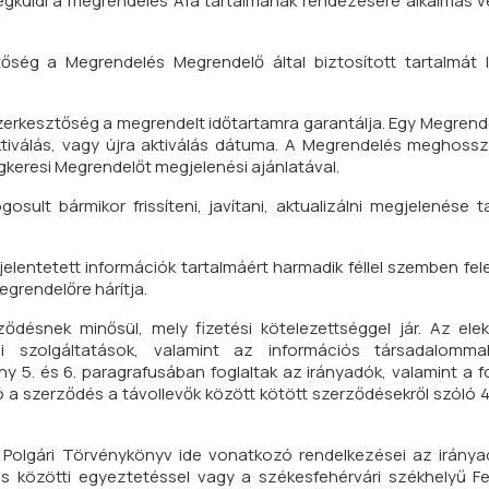
egküldi a megrendelés Áfa tartalmának rendezésére alkalmas 
ség a Megrendelés Megrendelő által biztosított tartalmát 
Szerkesztőség a megrendelt időtartamra garantálja. Egy Megre
ktiválás, vagy újra aktiválás dátuma. A Megrendelés meghoss
gkeresi Megrendelőt megjelenési ajánlatával.
sult bármikor frissíteni, javítani, aktualizálni megjelenése t
elentetett információk tartalmáért harmadik féllel szemben fe
egrendelőre hárítja.
ődésnek minősül, mely fizetési kötelezettséggel jár. Az ele
i szolgáltatások, valamint az információs társadalomma
vény 5. és 6. paragrafusában foglaltak az irányadók, valamint a 
 a szerződés a távollevők között kötött szerződésekről szóló 45
Polgári Törvénykönyv ide vonatkozó rendelkezései az irányad
más közötti egyeztetéssel vagy a
székesfehérvári székhelyű F