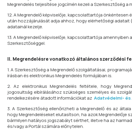
Megrendelés teljesítése jogcímén kezeli a Szerkesztőség a
12. A Megrendelő képviselője, kapcsolattartója önkéntesen
után hozzájárulását adja ahhoz, hogy elérhetőségi adatait 
adatainál kezelje.
13. A Megrendelő képviselője, kapcsolattartója amennyiben a 
Szerkesztőséggel.
II. Megrendelésre vonatkozó általános szerződési fe
1. A Szerkesztőség a Megrendelő szolgáltatásai, programaj
írásban és elektronikus Megrendelés formájában is.
2. Az elektronikus Megrendelés feltétele, hogy Megr
jogosultság elbírálásához szükséges személyes és szolgál
rendelkezésére átadott információkat az
Adatvédelmi- és
3. A Szerkesztőség ellenőrizheti a Megrendelő és az által
hogy Megrendeléseket elutasítson, ha azok Megrendelője sz
bármilyen hatályos jogszabályt sérthet, illetve ha az harma
és/vagy a Portál számára előnytelen.