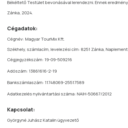
Békéltető Testület bevonásával lerendez
ni. Ennek eredmény
Zánka, 2024.
Cégadatok:
Cégnév: Magyar TourMix Kft.
Székhely, számlacím, levelezési cím: 8251 Zánka, Naplemente 
Cégjegyzékszám: 19-09-509216
Adószám: 13861616-2-19
Bankszámlaszám:
11748069-25517589
Adatkezelés nyilvántartási száma: NAIH-50667/2012
Kapcsolat:
Györgyné Juhász Katalin ügyvezető