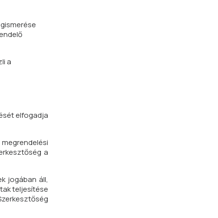
megismerése
rendelő
li a
ését elfogadja
 megrendelési
zerkesztőség a
k jogában áll,
ak teljesítése
 Szerkesztőség