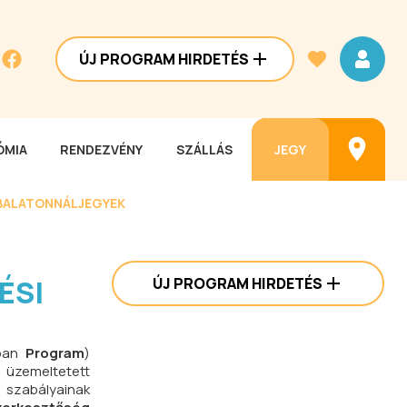
ÚJ PROGRAM HIRDETÉS
MIA
RENDEZVÉNY
SZÁLLÁS
JEGY
BALATONNÁL
JEGYEK
ÉSI
ÚJ PROGRAM HIRDETÉS
kban
Program
)
l üzemeltetett
) szabályainak