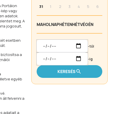
A Portálon
31
1
2
3
4
5
6
ó kép vagy
yen adatok.
elentet meg. A
MA
HOLNAP
HÉTEN
HÉTVÉGÉN
ra jogosult,
dkét esetben
kát.
-tól
biztosítsa a
-ig
ználói
KERESÉS
a
illetve egyéb
vé.
áll felvenni a
s adatait a