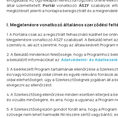
elfogadása.
Az Ügyfélkapun keresztül rögzített online elek
által üzemeltetett
Portál
vonatkozó
ÁSZF
szabályok el
megkötését jelenti a honlapra beregisztrált és a megrendel
I. Megjelenésre vonatkozó általános szerződési felt
1. A Portálra csak az a regisztrált felhasználó küldhet be onl
Megjelenésre vonatkozó ÁSZF szabályait. A Beküldő lehet az
személy is, aki azt szeretné, hogy az általa kedvelt Program 
2. A Beküldő mindenkori felelőssége, hogy a Programhoz bek
a beküldött információkat az
Adatvédelmi- és Adatkezelé
3. A beérkezett Program tartalmának ellenőrzése a Szerkesz
és/vagy közösségi oldal címek és egyéb releváns források 
oldal elérhetőséget, úgy a Szerkesztőségnek jogában áll a 
elvégezni az ellenőrzést.
4. A Szerkesztőség ellenőrzése minden esetben kiterjed a be
és vizuális minőségére, és arra, hogy a ugyanaz a Program ne 
5. A Szerkesztőség külön gondot fordít arra, hogy a Progra
szövege nem lehet harmadik fél részére sértő vagy bántó, 