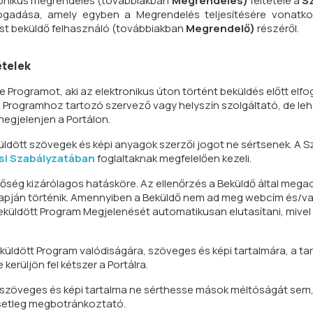
tronikus megrendelés (továbbiakban
Megrendelés)
feltétele a
S
fogadása, amely egyben a Megrendelés teljesítésére vonatk
ést beküldő felhasználó (továbbiakban
Megrendelő)
részéről.
ételek
ine Programot, aki az elektronikus úton történt beküldés előtt elfo
 Programhoz tartozó szervező vagy helyszín szolgáltató, de leh
megjelenjen a Portálon.
üldött szövegek és képi anyagok szerzői jogot ne sértsenek. A 
si Szabályzatában
foglaltaknak megfelelően kezeli.
tőség kizárólagos hatásköre. Az ellenőrzés a Beküldő által mega
alapján történik. Amennyiben a Beküldő nem ad meg webcím és/v
beküldött Program Megjelenését automatikusan elutasítani, mivel
küldött Program valódiságára, szöveges és képi tartalmára, a tar
kerüljön fel kétszer a Portálra.
m szöveges és képi tartalma ne sérthesse mások méltóságát sem,
esetleg megbotránkoztató.