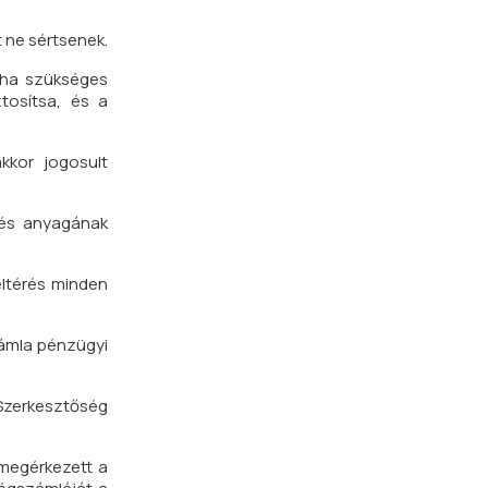
 ne sértsenek.
s ha szükséges
tosítsa, és a
kkor jogosult
lés anyagának
eltérés minden
zámla pénzügyi
 Szerkesztőség
megérkezett a