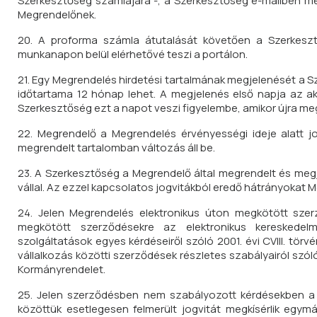
Szerkesztőség számlájára -, a Szerkesztőség e-mailben m
Megrendelőnek.
20. A proforma számla átutalását követően a Szerkesztő
munkanapon belül elérhetővé teszi a portálon.
21. Egy Megrendelés hirdetési tartalmának megjelenését a 
időtartama 12 hónap lehet. A megjelenés első napja az a
Szerkesztőség ezt a napot veszi figyelembe, amikor újra me
22. Megrendelő a Megrendelés érvényességi ideje alatt jogo
megrendelt tartalomban változás áll be.
23. A Szerkesztőség a Megrendelő által megrendelt és megj
vállal. Az ezzel kapcsolatos jogvitákból eredő hátrányokat M
24. Jelen Megrendelés elektronikus úton megkötött szerz
megkötött szerződésekre az elektronikus kereskedelm
szolgáltatások egyes kérdéseiről szóló 2001. évi CVIII. tör
vállalkozás közötti szerződések részletes szabályairól szóló
Kormányrendelet.
25. Jelen szerződésben nem szabályozott kérdésekben a 
közöttük esetlegesen felmerült jogvitát megkísérlik egy