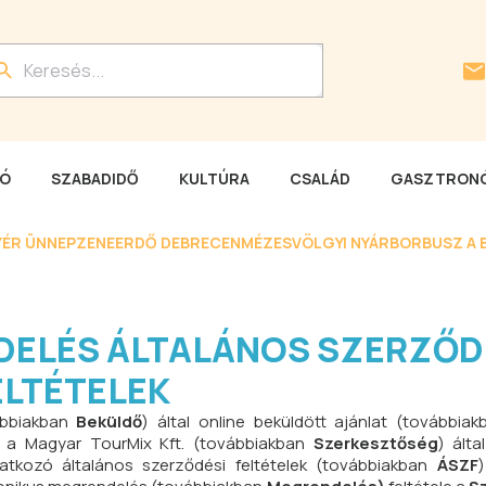
LÓ
SZABADIDŐ
KULTÚRA
CSALÁD
GASZTRONÓ
YÉR ÜNNEP
ZENEERDŐ DEBRECEN
MÉZESVÖLGYI NYÁR
BORBUSZ A 
DELÉS ÁLTALÁNOS SZERZŐD
ELTÉTELEK
vábbiakban
Beküldő
) által online beküldött ajánlat (továbbia
 a a Magyar TourMix Kft. (továbbiakban
Szerkesztőség
) álta
atkozó általános szerződési feltételek (továbbiakban
ÁSZF