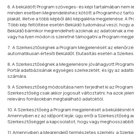
6. A beküldött Program szöveges- és képi tartalmában nem l
minden esetben Megrendeléshez kötött a Programhoz tartozó
plakát, illetve a több képből álló képgaléria megjelenése. A
Több kép feltöltése esetén Beküldő tudomásul veszi, hogy a
Beküldő bármikor megrendelheti azoknak az adatoknak a megj
vagy ha ilyen módon is szeretné támogatni a Program megje
7. A Szerkesztőségnek a Program Megjelenését az ellenőrzés 
automatikusan értesíti Beküldőt. Elutasítás esetén a Szerk
8. A Szerkesztőségnek a Megjelenésre jóváhagyott Programot
Portál adatbázisának egységes szerkezetét, és így az adatb
számára.
9. A Szerkesztőség módosítása nem terjedhet ki az Program
Szerkesztőség csak akkor jogosult változtatni, ha azok jele
releváns forrásokban megtalálható adatoktól.
10. A Szerkesztőség a Program megjelenését a beküldésnél m
Amennyiben ez az időpont lejár, úgy erről a Szerkesztőség aut
Szerkesztőséggel a kapcsolatot, hogy vagy meghosszabbíts
11. Amennyiben a Megrendelő természetes személy, a Szerk