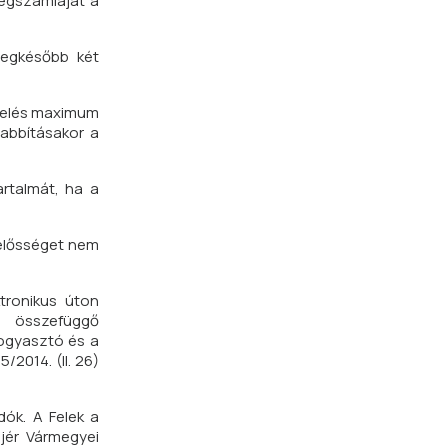
végszámláját a
legkésőbb két
ndelés maximum
zabbításakor a
artalmát, ha a
lelősséget nem
ktronikus úton
l összefüggő
fogyasztó és a
/2014. (II. 26)
ók. A Felek a
ejér Vármegyei