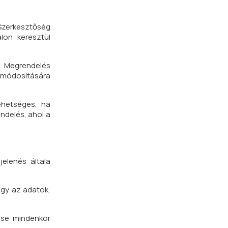
 Szerkesztőség
lon keresztül
A Megrendelés
 módosítására
ehetséges, ha
ndelés, ahol a
elenés általa
agy az adatok,
ése mindenkor