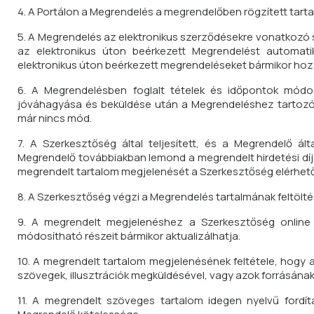
4. A Portálon a Megrendelés a megrendelőben rögzített tarta
5. A Megrendelés az elektronikus szerződésekre vonatkozó sz
az elektronikus úton beérkezett Megrendelést automatik
elektronikus úton beérkezett megrendeléseket bármikor hoz
6. A Megrendelésben foglalt tételek és időpontok mód
jóváhagyása és beküldése után a Megrendeléshez tartozó
már nincs mód.
7. A Szerkesztőség által teljesített, és a Megrendelő 
Megrendelő továbbiakban lemond a megrendelt hirdetési díj 
megrendelt tartalom megjelenését a Szerkesztőség elérhetőv
8. A Szerkesztőség végzi a Megrendelés tartalmának feltölté
9. A megrendelt megjelenéshez a Szerkesztőség online 
módosítható részeit bármikor aktualizálhatja.
10. A megrendelt tartalom megjelenésének feltétele, hogy 
szövegek, illusztrációk megküldésével, vagy azok forrásána
11. A megrendelt szöveges tartalom idegen nyelvű fordí