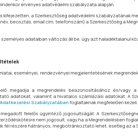
 mindenkor érvényes adatvédelmi szabályzata alapján.
 és kifejezetten, a Szerkesztőség adatvédelmi szabályzatának 
(név, beosztás, email cím, telefonszám) a Szerkesztőség a Meg
személyes adataiban változás áll be, úgy azt haladéktalanul köz
ltételek
ánlatai, eseményei, rendezvényei megjelentetésének megrendel
endelő megadja a megrendelés beazonosításához és/vagy a
tató adatokat, valamint a hivatalos számlázási adatokat. A S
 Adatkezelési Szabályzatában
foglaltaknak megfelelően kezeli.
a megadott felelős ügyintéző jogosultságát. A Szerkesztőségne
erződéskötésre nem jogosult, vagy ha a Megrendelésben foglalt
dik fél részére hátrányos, megbotránkoztató lehet, esetleg az a