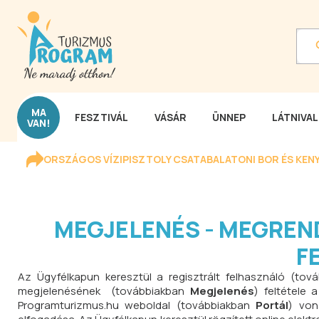
MA
FESZTIVÁL
VÁSÁR
ÜNNEP
LÁTNIVA
VAN!
ORSZÁGOS VÍZIPISZTOLY CSATA
BALATONI BOR ÉS KEN
MEGJELENÉS - MEGREN
F
Az Ügyfélkapun keresztül a regisztrált felhasználó (to
megjelenésének (továbbiakban
Megjelenés
) feltétele
Programturizmus.hu weboldal (továbbiakban
Portál
) von