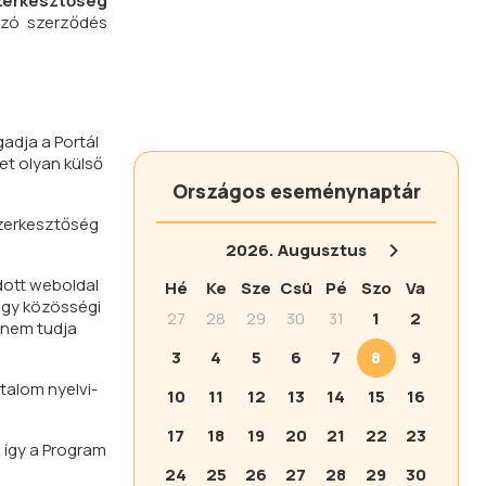
zerkesztőség
ozó szerződés
gadja a Portál
et olyan külső
Országos eseménynaptár
Szerkesztőség
2026.
Augusztus
dott weboldal
Hé
Ke
Sze
Csü
Pé
Szo
Va
agy közösségi
27
28
29
30
31
1
2
 nem tudja
3
4
5
6
7
8
9
talom nyelvi-
10
11
12
13
14
15
16
17
18
19
20
21
22
23
 így a Program
24
25
26
27
28
29
30