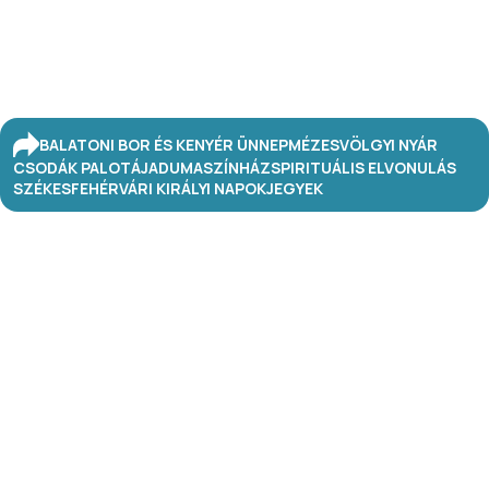
BALATONI BOR ÉS KENYÉR ÜNNEP
MÉZESVÖLGYI NYÁR
CSODÁK PALOTÁJA
DUMASZÍNHÁZ
SPIRITUÁLIS ELVONULÁS
SZÉKESFEHÉRVÁRI KIRÁLYI NAPOK
JEGYEK