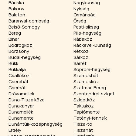
Bácska
Nagykunság
Bakony
Nyírség
Balaton
Ormánság
Baranyai-dombság
Őrség
Belső-Somogy
Pesti-síkság
Bereg
Pilis-hegység
Bihar
Rábaköz
Bodrogköz
Ráckevei-Dunaág
Börzsöny
Rétköz
Budai-hegység
Sárköz
Bükk
Sárrét
Bükkalja
Soproni-hegység
Csallóköz
Szamoshát
Cserehát
Szamosköz
Cserhát
Szatmár-Bereg
Drávamellék
Szentendrei-sziget
Duna-Tisza köze
Szigetköz
Dunakanyar
Taktaköz
Dunamellék
Tápiómente
Dunamente
Tétényi-fennsík
Dunántúli-középhegység
Tisza-tó
Erdély
Tiszahát