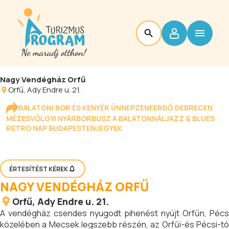
Nagy Vendégház Orfű
Orfű
, Ady Endre u. 21.
BALATONI BOR ÉS KENYÉR ÜNNEP
ZENEERDŐ DEBRECEN
MÉZESVÖLGYI NYÁR
BORBUSZ A BALATONNÁL
JAZZ & BLUES
RETRO NAP BUDAPESTEN
JEGYEK
ÉRTESÍTÉST KÉREK
NAGY VENDÉGHÁZ ORFŰ
Orfű
, Ady Endre u. 21.
A vendégház csendes nyugodt pihenést nyújt Orfűn, Pécs
közelében a Mecsek legszebb részén, az Orfűi-és Pécsi-tó