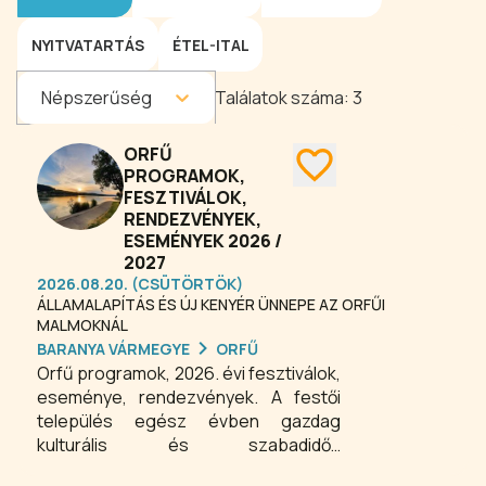
NYITVATARTÁS
ÉTEL-ITAL
Népszerűség
Találatok száma:
3
ORFŰ
PROGRAMOK,
FESZTIVÁLOK,
RENDEZVÉNYEK,
ESEMÉNYEK 2026 /
2027
2026.08.20. (CSÜTÖRTÖK)
ÁLLAMALAPÍTÁS ÉS ÚJ KENYÉR ÜNNEPE AZ ORFŰI
MALMOKNÁL
BARANYA VÁRMEGYE
ORFŰ
Orfű programok, 2026. évi fesztiválok,
eseménye, rendezvények. A festői
település egész évben gazdag
kulturális és szabadidős
programkínálattal várja a látogatókat.