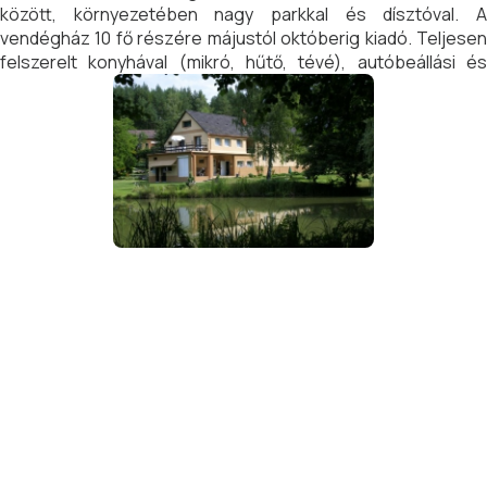
között, környezetében nagy parkkal és dísztóval. A
vendégház 10 fő részére májustól októberig kiadó. Teljesen
felszerelt konyhával (mikró, hűtő, tévé), autóbeállási és
sportolási lehetőséggel (pinpong teke, röplabda stb)
szabadtéri főzési lehetőséggel (bogrács, grill) várja
vendégeit.