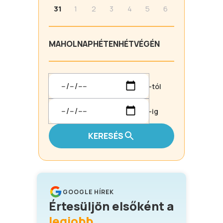
31
1
2
3
4
5
6
MA
HOLNAP
HÉTEN
HÉTVÉGÉN
-tól
-ig
KERESÉS
GOOGLE HÍREK
Értesüljön elsőként a
legjobb