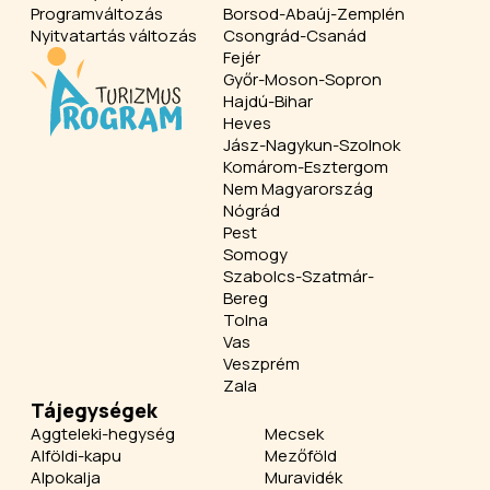
Programváltozás
Borsod-Abaúj-Zemplén
Nyitvatartás változás
Csongrád-Csanád
Fejér
Győr-Moson-Sopron
Hajdú-Bihar
Heves
Jász-Nagykun-Szolnok
Komárom-Esztergom
Nem Magyarország
Nógrád
Pest
Somogy
Szabolcs-Szatmár-
Bereg
Tolna
Vas
Veszprém
Zala
Tájegységek
Aggteleki-hegység
Mecsek
Alföldi-kapu
Mezőföld
Alpokalja
Muravidék