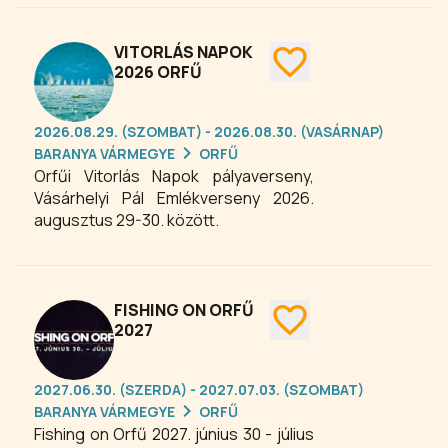
Rendszeresen szerveznek családi
rendezvényeket, szabadtéri
koncerteket, gasztronómiai
VITORLÁS NAPOK
programokat, kézműves vásárokat és
2026 ORFŰ
természetközeli élményeket kínáló
eseményeket. A tavak és a Mecsek
2026.08.29. (SZOMBAT) - 2026.08.30. (VASÁRNAP)
közelsége miatt a túrázás,
BARANYA VÁRMEGYE
ORFŰ
kerékpározás és vízi programok
Orfűi Vitorlás Napok pályaverseny,
szintén meghatározó részei az orfűi
Vásárhelyi Pál Emlékverseny 2026.
kikapcsolódásnak.
augusztus 29-30. között.
FISHING ON ORFŰ
2027
2027.06.30. (SZERDA) - 2027.07.03. (SZOMBAT)
BARANYA VÁRMEGYE
ORFŰ
Fishing on Orfű 2027. június 30 - július