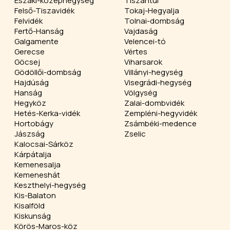
Északi-középhegység
Tiszántúl
Felső-Tiszavidék
Tokaj-Hegyalja
Felvidék
Tolnai-dombság
Fertő-Hanság
Vajdaság
Galgamente
Velencei-tó
Gerecse
Vértes
Göcsej
Viharsarok
Gödöllői-dombság
Villányi-hegység
Hajdúság
Visegrádi-hegység
Hanság
Völgység
Hegyköz
Zalai-dombvidék
Hetés-Kerka-vidék
Zempléni-hegyvidék
Hortobágy
Zsámbéki-medence
Jászság
Zselic
Kalocsai-Sárköz
Kárpátalja
Kemenesalja
Kemeneshát
Keszthelyi-hegység
Kis-Balaton
Kisalföld
Kiskunság
Körös-Maros-köz