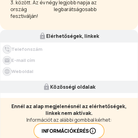
3. között. Az év négy legjobb napja az
ország legbarátságosabb
fesztiválján!
Elérhetőségek, linkek
Telefonszám
E-mail cím
Weboldal
Közösségi oldalak
Ennél az alap megjelenésnél az elérhetőségek,
linkek nem aktívak.
Információt az alábbi gombbal kérhet:
INFORMÁCIÓKÉRÉS