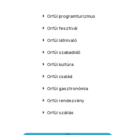
Orfűi
programturizmus
Orfűi
fesztivál
Orfűi
látnivaló
Orfűi
szabadidő
Orfűi
kultúra
Orfűi
család
Orfűi
gasztronómia
Orfűi
rendezvény
Orfűi
szállás