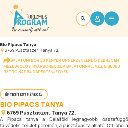
Bio Pipacs Tanya
6769
Pusztaszer
, Tanya 72.
BALATONI BOR ÉS KENYÉR ÜNNEP
ZENEERDŐ DEBRECEN
MÉZESVÖLGYI NYÁR
BORBUSZ A BALATONNÁL
JAZZ & BLUES
RETRO NAP BUDAPESTEN
JEGYEK
ÉRTESÍTÉST KÉREK
BIO PIPACS TANYA
6769
Pusztaszer
, Tanya 72.
A Pipacs tanya a Délalföld legnagyobb összefüggő
tájvédelmi terület peremén, a pusztában található. Ott, ahol a