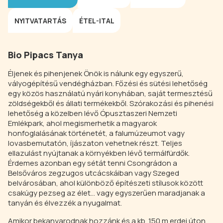
NYITVATARTÁS
ÉTEL-ITAL
Bio Pipacs Tanya
Éljenek és pihenjenek Önök is nálunk egy egyszerű,
vályogépítésű vendégházban. Főzési és sütési lehetőség
egy közös használatú nyári konyhában, saját termesztésű
zöldségekből és állati termékekből. Szórakozási és pihenési
lehetőség a közelben lévő Ópusztaszeri Nemzeti
Emlékpark, ahol megismerhetik a magyarok
honfoglalásának történetét, a falumúzeumot vagy
lovasbemutatón, íjászaton vehetnek részt. Teljes
ellazulást nyújtanak a környékben lévő termálfürdők.
Érdemes azonban egy sétát tenni Csongrádon a
Belsőváros zegzugos utcácskáiban vagy Szeged
belvárosában, ahol különböző építészeti stílusok között
csakúgy pezseg az élet... vagy egyszerűen maradjanak a
tanyán és élvezzék a nyugalmat.
Amikor bekanyarodnak hozzánk és a kb. 150 m erdei úton