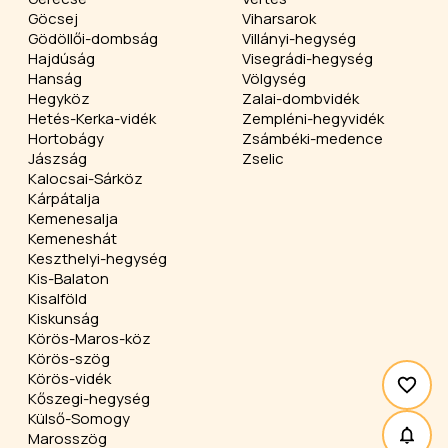
Göcsej
Viharsarok
Gödöllői-dombság
Villányi-hegység
Hajdúság
Visegrádi-hegység
Hanság
Völgység
Hegyköz
Zalai-dombvidék
Hetés-Kerka-vidék
Zempléni-hegyvidék
Hortobágy
Zsámbéki-medence
Jászság
Zselic
Kalocsai-Sárköz
Kárpátalja
Kemenesalja
Kemeneshát
Keszthelyi-hegység
Kis-Balaton
Kisalföld
Kiskunság
Körös-Maros-köz
Körös-szög
Körös-vidék
Kőszegi-hegység
Külső-Somogy
Marosszög