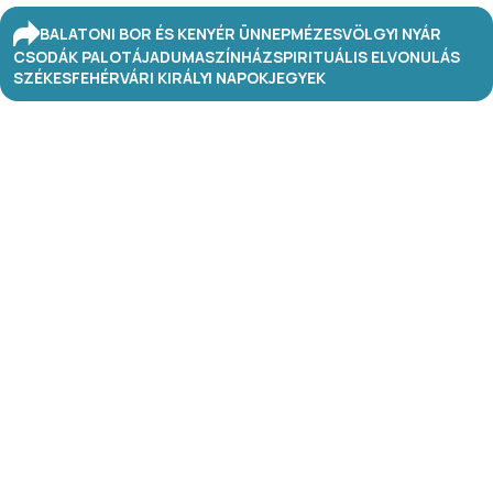
BALATONI BOR ÉS KENYÉR ÜNNEP
MÉZESVÖLGYI NYÁR
CSODÁK PALOTÁJA
DUMASZÍNHÁZ
SPIRITUÁLIS ELVONULÁS
SZÉKESFEHÉRVÁRI KIRÁLYI NAPOK
JEGYEK