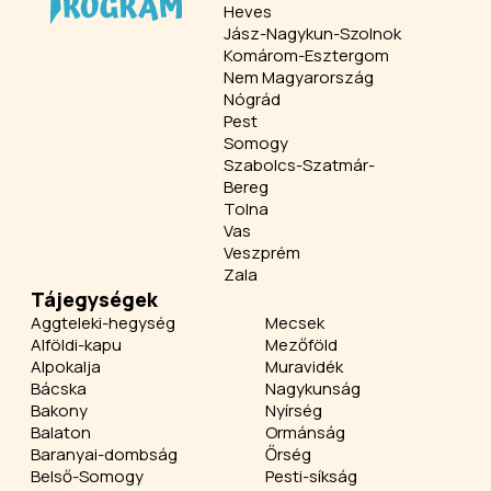
Heves
Jász-Nagykun-Szolnok
Komárom-Esztergom
Nem Magyarország
Nógrád
Pest
Somogy
Szabolcs-Szatmár-
Bereg
Tolna
Vas
Veszprém
Zala
Tájegységek
Aggteleki-hegység
Mecsek
Alföldi-kapu
Mezőföld
Alpokalja
Muravidék
Bácska
Nagykunság
Bakony
Nyírség
Balaton
Ormánság
Baranyai-dombság
Őrség
Belső-Somogy
Pesti-síkság