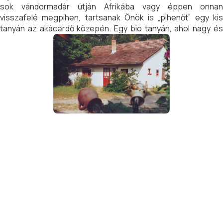
sok vándormadár útján Afrikába vagy éppen onnan
visszafelé megpihen, tartsanak Önök is „pihenőt” egy kis
tanyán az akácerdő közepén. Egy bio tanyán, ahol nagy és
kicsi, vad- és háziállatok egymás mellett és egymásból élnek.