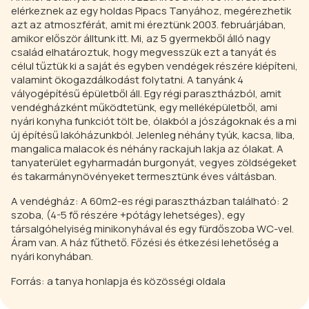
elérkeznek az egy holdas Pipacs Tanyához, megérezhetik
azt az atmoszférát, amit mi éreztünk 2003. februárjában,
amikor először álltunk itt. Mi, az 5 gyermekből álló nagy
család elhatároztuk, hogy megvesszük ezt a tanyát és
célul tűztük ki a saját és egyben vendégek részére kiépíteni,
valamint ökogazdálkodást folytatni. A tanyánk 4
vályogépítésű épületből áll. Egy régi parasztházból, amit
vendégházként működtetünk, egy melléképületből, ami
nyári konyha funkciót tölt be, ólakból a jószágoknak és a mi
új építésű lakóházunkból. Jelenleg néhány tyúk, kacsa, liba,
mangalica malacok és néhány rackajuh lakja az ólakat. A
tanyaterület egyharmadán burgonyát, vegyes zöldségeket
és takarmánynövényeket termesztünk éves váltásban.
A vendégház: A 60m2-es régi parasztházban található: 2
szoba, (4-5 fő részére +pótágy lehetséges), egy
társalgóhelyiség minikonyhával és egy fürdőszoba WC-vel.
Áram van. A ház fűthető. Főzési és étkezési lehetőség a
nyári konyhában.
Forrás: a tanya honlapja és közösségi oldala