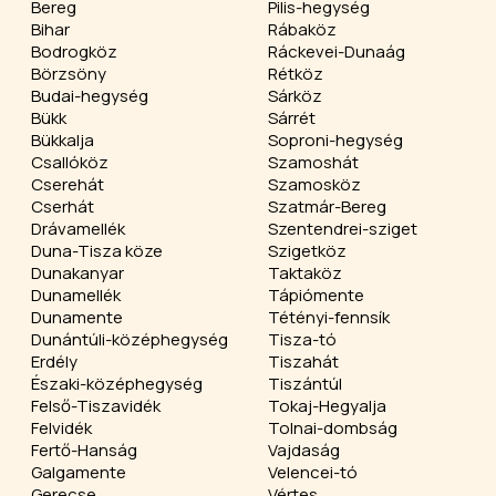
Bereg
Pilis-hegység
Bihar
Rábaköz
Bodrogköz
Ráckevei-Dunaág
Börzsöny
Rétköz
Budai-hegység
Sárköz
Bükk
Sárrét
Bükkalja
Soproni-hegység
Csallóköz
Szamoshát
Cserehát
Szamosköz
Cserhát
Szatmár-Bereg
Drávamellék
Szentendrei-sziget
Duna-Tisza köze
Szigetköz
Dunakanyar
Taktaköz
Dunamellék
Tápiómente
Dunamente
Tétényi-fennsík
Dunántúli-középhegység
Tisza-tó
Erdély
Tiszahát
Északi-középhegység
Tiszántúl
Felső-Tiszavidék
Tokaj-Hegyalja
Felvidék
Tolnai-dombság
Fertő-Hanság
Vajdaság
Galgamente
Velencei-tó
Gerecse
Vértes