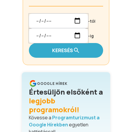
-tól
-ig
KERESÉS
GOOGLE HÍREK
Értesüljön elsőként a
legjobb
programokról!
Kövesse a
Programturizmust a
Google Hírekben
egyetlen
kattintással!