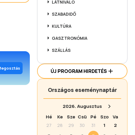
LÁTNIVALÓ
SZABADIDŐ
KULTÚRA
GASZTRONÓMIA
SZÁLLÁS
Megosztás
ÚJ PROGRAM HIRDETÉS
Országos eseménynaptár
2026.
Augusztus
Hé
Ke
Sze
Csü
Pé
Szo
Va
27
28
29
30
31
1
2