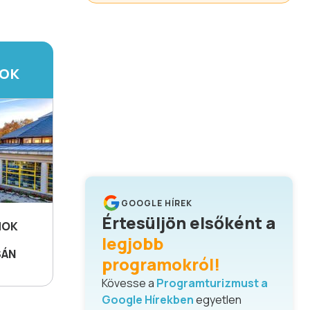
TOK
GOOGLE HÍREK
Értesüljön elsőként a
MOK
legjobb
SÁN
programokról!
Kövesse a
Programturizmust a
Google Hírekben
egyetlen