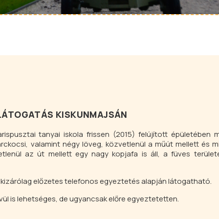
 LÁTOGATÁS KISKUNMAJSÁN
pusztai tanyai iskola frissen (2015) felújított épületében m
harckocsi, valamint négy löveg, közvetlenül a műút mellett és 
tlenül az út mellett egy nagy kopjafa is áll, a füves területen
s kizárólag előzetes telefonos egyeztetés alapján látogatható.
ívül is lehetséges, de ugyancsak előre egyeztetetten.