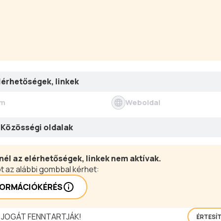
lérhetőségek, linkek
ím
Weboldal
Közösségi oldalak
nél az elérhetőségek, linkek nem aktívak.
t az alábbi gombbal kérhet:
FORMÁCIÓKÉRÉS
 JOGÁT FENNTARTJÁK!
ÉRTESÍ