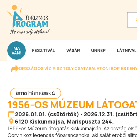
MA
FESZTIVÁL
VÁSÁR
ÜNNEP
LÁTNIVA
VAN!
ORSZÁGOS VÍZIPISZTOLY CSATA
BALATONI BOR ÉS KEN
ÉRTESÍTÉST KÉREK
1956-OS MÚZEUM LÁTOGA
2026.01.01. (csütörtök) - 2026.12.31. (csütör
6120
Kiskunmajsa
, Marispuszta 244.
1956-os Múzeum látogatás Kiskunmajsán. Az ország első
Corvin köz legendás főparancsnoka, aki saját erőből állí