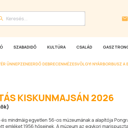
LÓ
SZABADIDŐ
KULTÚRA
CSALÁD
GASZTRONÓ
YÉR ÜNNEP
ZENEERDŐ DEBRECEN
MÉZESVÖLGYI NYÁR
BORBUSZ A 
TÁS KISKUNMAJSÁN 2026
tök)
 és mindmáig egyetlen 56-os múzeumának a alapítója Pongrá
tott emléket 1956 hőseinek. A múzeum az egykori marispusztai