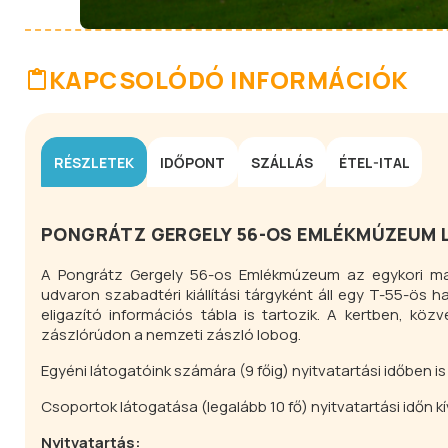
KAPCSOLÓDÓ INFORMÁCIÓK
RÉSZLETEK
IDŐPONT
SZÁLLÁS
ÉTEL-ITAL
PONGRÁTZ GERGELY 56-OS EMLÉKMÚZEUM
A Pongrátz Gergely 56-os Emlékmúzeum az egykori maris
udvaron szabadtéri kiállítási tárgyként áll egy T-55-ös 
eligazító információs tábla is tartozik. A kertben, közve
zászlórúdon a nemzeti zászló lobog.
Egyéni látogatóink számára (9 főig) nyitvatartási időben i
Csoportok látogatása (legalább 10 fő) nyitvatartási időn k
Nyitvatartás: