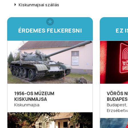
Kiskunmajsai
szállás
ÉRDEMES FELKERESNI
EZ 
1956-OS MÚZEUM
VÖRÖS NE
KISKUNMAJSA
BUDAPES
Kiskunmajsa
Budapest, 7
Erzsébetv