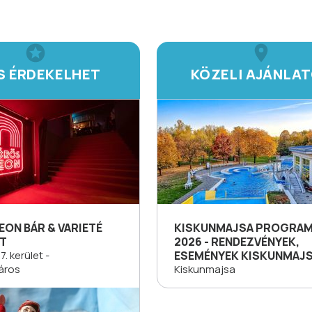
IS ÉRDEKELHET
KÖZELI AJÁNLA
ON BÁR & VARIETÉ
KISKUNMAJSA PROGRA
T
2026 - RENDEZVÉNYEK,
. kerület -
ESEMÉNYEK KISKUNMAJ
áros
Kiskunmajsa