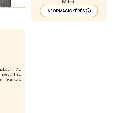
kérhet:
INFORMÁCIÓKÉRÉS
űködik). Az
mindegyikhez
 felállított