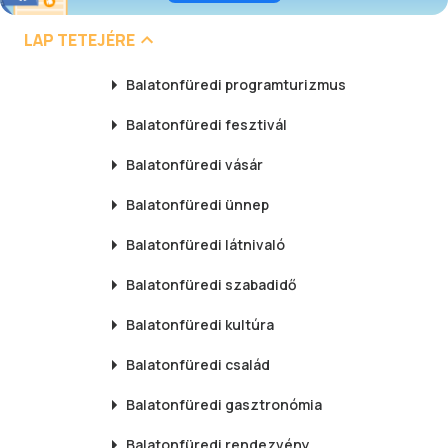
LAP TETEJÉRE
Balatonfüredi
programturizmus
Balatonfüredi
fesztivál
Balatonfüredi
vásár
Balatonfüredi
ünnep
Balatonfüredi
látnivaló
Balatonfüredi
szabadidő
Balatonfüredi
kultúra
Balatonfüredi
család
Balatonfüredi
gasztronómia
Balatonfüredi
rendezvény