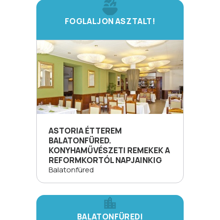
FOGLALJON ASZTALT!
ASTORIA ÉTTEREM
BALATONFÜRED.
KONYHAMŰVÉSZETI REMEKEK A
REFORMKORTÓL NAPJAINKIG
Balatonfüred
BALATONFÜREDI