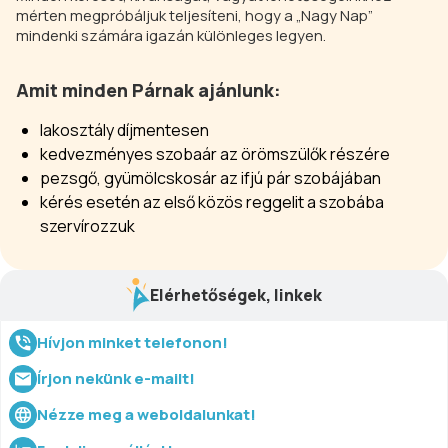
mérten megpróbáljuk teljesíteni, hogy a „Nagy Nap”
mindenki számára igazán különleges legyen.
Amit minden Párnak ajánlunk:
lakosztály díjmentesen
kedvezményes szobaár az örömszülők részére
pezsgő, gyümölcskosár az ifjú pár szobájában
kérés esetén az első közös reggelit a szobába
szervírozzuk
Elérhetőségek, linkek
Hívjon minket telefonon!
Írjon nekünk e-mailt!
Nézze meg a weboldalunkat!