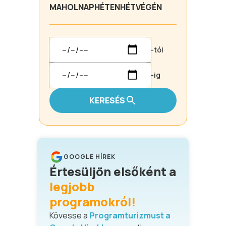
MA
HOLNAP
HÉTEN
HÉTVÉGÉN
-tól
-ig
KERESÉS
GOOGLE HÍREK
Értesüljön elsőként a
legjobb
programokról!
Kövesse a
Programturizmust a