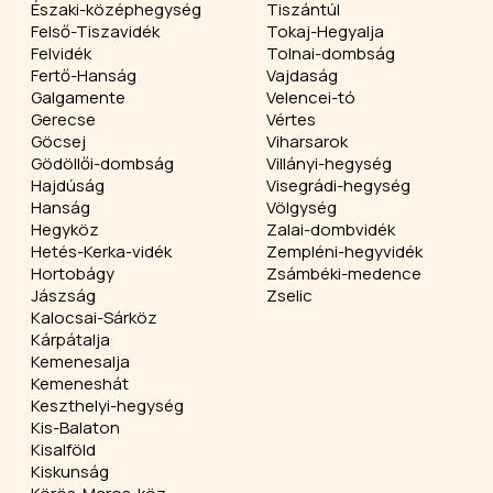
Északi-középhegység
Tiszántúl
Felső-Tiszavidék
Tokaj-Hegyalja
Felvidék
Tolnai-dombság
Fertő-Hanság
Vajdaság
Galgamente
Velencei-tó
Gerecse
Vértes
Göcsej
Viharsarok
Gödöllői-dombság
Villányi-hegység
Hajdúság
Visegrádi-hegység
Hanság
Völgység
Hegyköz
Zalai-dombvidék
Hetés-Kerka-vidék
Zempléni-hegyvidék
Hortobágy
Zsámbéki-medence
Jászság
Zselic
Kalocsai-Sárköz
Kárpátalja
Kemenesalja
Kemeneshát
Keszthelyi-hegység
Kis-Balaton
Kisalföld
Kiskunság