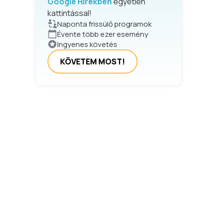
Google Hírekben
egyetlen
kattintással!
Naponta frissülő programok
Évente több ezer esemény
Ingyenes követés
KÖVETEM MOST!