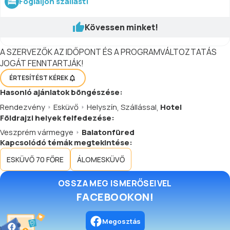
Foglaljon szállást!
Kövessen minket!
A SZERVEZŐK AZ IDŐPONT ÉS A PROGRAMVÁLTOZTATÁS
JOGÁT FENNTARTJÁK!
ÉRTESÍTÉST KÉREK
Hasonló
ajánlatok
böngészése:
Rendezvény
Esküvő
Helyszín
,
Szállással
,
Hotel
Földrajzi helyek felfedezése:
Veszprém vármegye
Balatonfüred
Kapcsolódó témák megtekintése:
ESKÜVŐ 70 FŐRE
ÁLOMESKÜVŐ
OSSZA MEG ISMERŐSEIVEL
FACEBOOKON!
Megosztás