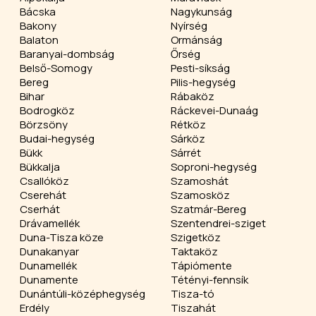
Bácska
Nagykunság
Bakony
Nyírség
Balaton
Ormánság
Baranyai-dombság
Őrség
Belső-Somogy
Pesti-síkság
Bereg
Pilis-hegység
Bihar
Rábaköz
Bodrogköz
Ráckevei-Dunaág
Börzsöny
Rétköz
Budai-hegység
Sárköz
Bükk
Sárrét
Bükkalja
Soproni-hegység
Csallóköz
Szamoshát
Cserehát
Szamosköz
Cserhát
Szatmár-Bereg
Drávamellék
Szentendrei-sziget
Duna-Tisza köze
Szigetköz
Dunakanyar
Taktaköz
Dunamellék
Tápiómente
Dunamente
Tétényi-fennsík
Dunántúli-középhegység
Tisza-tó
Erdély
Tiszahát