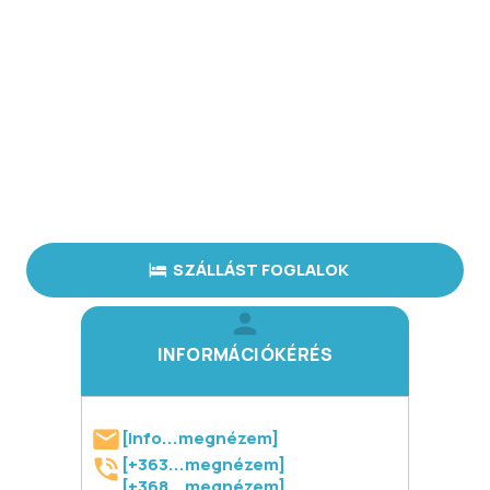
SZÁLLÁST FOGLALOK
INFORMÁCIÓKÉRÉS
[info...megnézem]
[+363...megnézem]
[+368...megnézem]