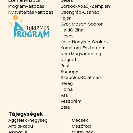
Eseménynaptár
Békés
Programváltozás
Borsod-Abaúj-Zemplén
Nyitvatartás változás
Csongrád-Csanád
Fejér
Győr-Moson-Sopron
Hajdú-Bihar
Heves
Jász-Nagykun-Szolnok
Komárom-Esztergom
Nem Magyarország
Nógrád
Pest
Somogy
Szabolcs-Szatmár-
Bereg
Tolna
Vas
Veszprém
Zala
Tájegységek
Aggteleki-hegység
Mecsek
Alföldi-kapu
Mezőföld
Alpokalja
Muravidék