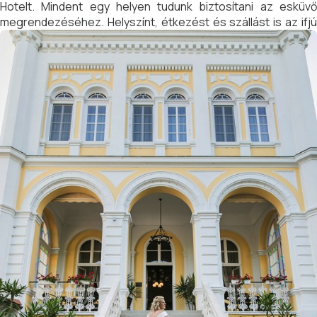
Hotelt. Mindent egy helyen tudunk biztosítani az esküvő
megrendezéséhez. Helyszínt, étkezést és szállást is az ifjú
párnak és a násznépnek. A Hotel elegáns étterme kiválóan
alkalmas esküvői ebédek, vacsorák lebonyolítására.
Csodálatos álomesküvője lehet Balatonfüreden. Szeretettel
várjuk ajánlatkérését.