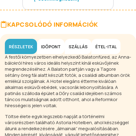
KAPCSOLÓDÓ INFORMÁCIÓK
RÉSZLETEK
IDŐPONT
SZÁLLÁS
ÉTEL-ITAL
A festői környezetben elhelyezkedő Balatonfüred, az Anna-
bálokról híres város ideális helyszínt kínál esküvőjének
megrendezéséhez. A Balaton partján vagy a Tagore
sétány öreg fái alatt készült fotók, a családi albumban örök
emlékül szolgálnak. A Hotel elegáns étterme kiválóan
alkalmas esküvői ebédek, vacsorák lebonyolítására. A
patinás szálloda épület a Dőry család idejében számos
táncos mulatságnak adott otthont, ahol a Reformkor
hírességei is jelen voltak.
Töltse élete egyik legszebb napját a történelmi
városrészben található Astoria Hotelben, ahol készséggel
állunk a rendelkezésére „álmainak” megvalósításában.
Minden kérését, kívánságát, vágyát lehetőségeinkhez