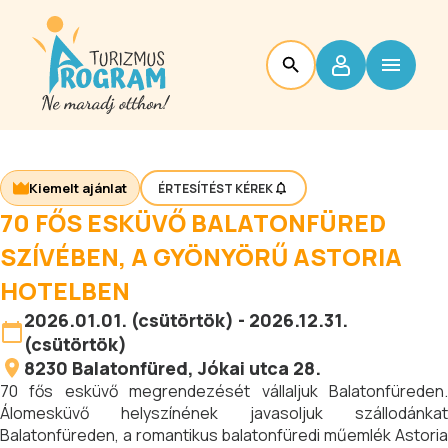
Kiemelt ajánlat
ÉRTESÍTÉST KÉREK
70 FŐS ESKÜVŐ BALATONFÜRED
SZÍVÉBEN, A GYÖNYÖRŰ ASTORIA
HOTELBEN
2026.01.01. (csütörtök) - 2026.12.31.
(csütörtök)
8230
Balatonfüred
, Jókai utca 28.
70 fős esküvő megrendezését vállaljuk Balatonfüreden.
Álomesküvő helyszínének javasoljuk szállodánkat
Balatonfüreden, a romantikus balatonfüredi műemlék Astoria