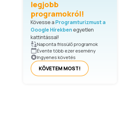
legjobb
programokról!
Kövesse a
Programturizmust a
Google Hírekben
egyetlen
kattintással!
Naponta frissülő programok
Évente több ezer esemény
Ingyenes követés
KÖVETEM MOST!