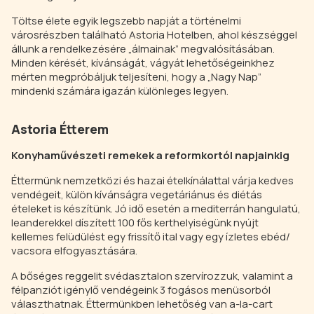
Töltse élete egyik legszebb napját a történelmi
városrészben található Astoria Hotelben, ahol készséggel
állunk a rendelkezésére „álmainak” megvalósításában.
Minden kérését, kívánságát, vágyát lehetőségeinkhez
mérten megpróbáljuk teljesíteni, hogy a „Nagy Nap”
mindenki számára igazán különleges legyen.
Astoria Étterem
Konyhaművészeti remekek a reformkortól napjainkig
Éttermünk nemzetközi és hazai ételkínálattal várja kedves
vendégeit, külön kívánságra vegetáriánus és diétás
ételeket is készítünk. Jó idő esetén a mediterrán hangulatú,
leanderekkel díszített 100 fős kerthelyiségünk nyújt
kellemes felüdülést egy frissítő ital vagy egy ízletes ebéd/
vacsora elfogyasztására.
A bőséges reggelit svédasztalon szervírozzuk, valamint a
félpanziót igénylő vendégeink 3 fogásos menüsorból
választhatnak. Éttermünkben lehetőség van a-la-cart