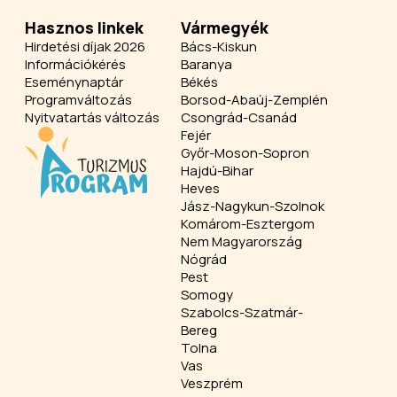
Hasznos linkek
Vármegyék
Hirdetési díjak 2026
Bács-Kiskun
Információkérés
Baranya
Eseménynaptár
Békés
Programváltozás
Borsod-Abaúj-Zemplén
Nyitvatartás változás
Csongrád-Csanád
Fejér
Győr-Moson-Sopron
Hajdú-Bihar
Heves
Jász-Nagykun-Szolnok
Komárom-Esztergom
Nem Magyarország
Nógrád
Pest
Somogy
Szabolcs-Szatmár-
Bereg
Tolna
Vas
Veszprém