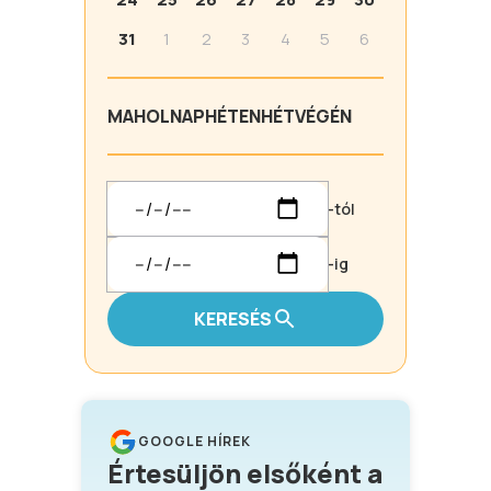
31
1
2
3
4
5
6
MA
HOLNAP
HÉTEN
HÉTVÉGÉN
-tól
-ig
KERESÉS
GOOGLE HÍREK
Értesüljön elsőként a