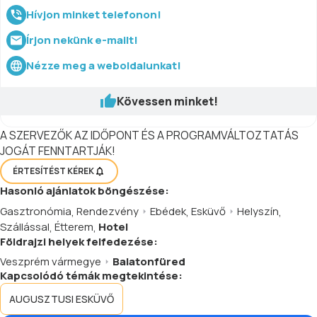
Hívjon minket telefonon!
Írjon nekünk e-mailt!
Nézze meg a weboldalunkat!
Kövessen minket!
A SZERVEZŐK AZ IDŐPONT ÉS A PROGRAMVÁLTOZTATÁS
JOGÁT FENNTARTJÁK!
ÉRTESÍTÉST KÉREK
Hasonló
ajánlatok
böngészése:
Gasztronómia
,
Rendezvény
Ebédek
,
Esküvő
Helyszín
,
Szállással
,
Étterem
,
Hotel
Földrajzi helyek felfedezése:
Veszprém vármegye
Balatonfüred
Kapcsolódó témák megtekintése:
AUGUSZTUSI ESKÜVŐ