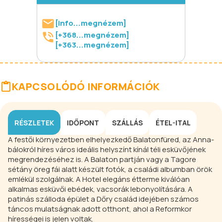
[info...megnézem]
[+368...megnézem]
[+363...megnézem]
KAPCSOLÓDÓ INFORMÁCIÓK
RÉSZLETEK
IDŐPONT
SZÁLLÁS
ÉTEL-ITAL
A festői környezetben elhelyezkedő Balatonfüred, az Anna-
bálokról híres város ideális helyszínt kínál téli esküvőjének
megrendezéséhez is. A Balaton partján vagy a Tagore
sétány öreg fái alatt készült fotók, a családi albumban örök
emlékül szolgálnak. A Hotel elegáns étterme kiválóan
alkalmas esküvői ebédek, vacsorák lebonyolítására. A
patinás szálloda épület a Dőry család idejében számos
táncos mulatságnak adott otthont, ahol a Reformkor
hírességei is jelen voltak.