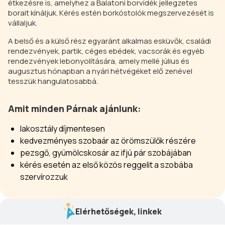
étkezésre is, amelyhez a Balatoni borvidék jellegzetes
borait kínáljuk. Kérés estén borkóstolók megszervezését is
vállaljuk.
A belső és a külső rész egyaránt alkalmas esküvők, családi
rendezvények, partik, céges ebédek, vacsorák és egyéb
rendezvények lebonyolítására, amely mellé július és
augusztus hónapban a nyári hétvégéket elő zenével
tesszük hangulatosabbá.
Amit minden Párnak ajánlunk:
lakosztály díjmentesen
kedvezményes szobaár az örömszülők részére
pezsgő, gyümölcskosár az ifjú pár szobájában
kérés esetén az első közös reggelit a szobába
szervírozzuk
Elérhetőségek, linkek