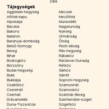
Zala
Tájegységek
Aggteleki-hegység
Mecsek
Alföldi-kapu
Mezőföld
Alpokalja
Muravidék
Bácska
Nagykunság
Bakony
Nyírség
Balaton
Ormánság
Baranyai-dombság
Őrség
Belső-Somogy
Pesti-síkság
Bereg
Pilis-hegység
Bihar
Rábaköz
Bodrogköz
Ráckevei-Dunaág
Börzsöny
Rétköz
Budai-hegység
Sárköz
Bükk
Sárrét
Bükkalja
Soproni-hegység
Csallóköz
Szamoshát
Cserehát
Szamosköz
Cserhát
Szatmár-Bereg
Drávamellék
Szentendrei-sziget
Duna-Tisza köze
Szigetköz