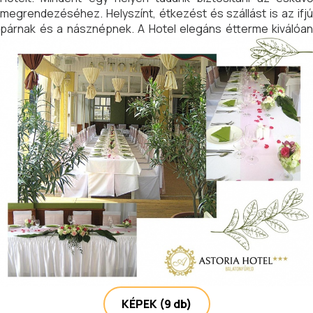
megrendezéséhez. Helyszínt, étkezést és szállást is az ifjú
párnak és a násznépnek. A Hotel elegáns étterme kiválóan
alkalmas esküvői ebédek, vacsorák lebonyolítására.
Csodálatos álomesküvője lehet Balatonfüreden. Szeretettel
várjuk ajánlatkérését.
KÉPEK
(9 db)