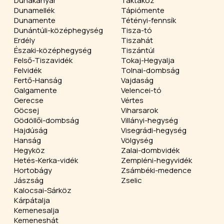
Dunakanyar
Taktaköz
Dunamellék
Tápiómente
Dunamente
Tétényi-fennsík
Dunántúli-középhegység
Tisza-tó
Erdély
Tiszahát
Északi-középhegység
Tiszántúl
Felső-Tiszavidék
Tokaj-Hegyalja
Felvidék
Tolnai-dombság
Fertő-Hanság
Vajdaság
Galgamente
Velencei-tó
Gerecse
Vértes
Göcsej
Viharsarok
Gödöllői-dombság
Villányi-hegység
Hajdúság
Visegrádi-hegység
Hanság
Völgység
Hegyköz
Zalai-dombvidék
Hetés-Kerka-vidék
Zempléni-hegyvidék
Hortobágy
Zsámbéki-medence
Jászság
Zselic
Kalocsai-Sárköz
Kárpátalja
Kemenesalja
Kemeneshát