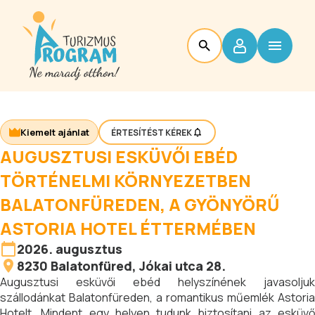
Kiemelt ajánlat
ÉRTESÍTÉST KÉREK
AUGUSZTUSI ESKÜVŐI EBÉD
TÖRTÉNELMI KÖRNYEZETBEN
BALATONFÜREDEN, A GYÖNYÖRŰ
ASTORIA HOTEL ÉTTERMÉBEN
2026. augusztus
8230
Balatonfüred
, Jókai utca 28.
Augusztusi esküvői ebéd helyszínének javasoljuk
szállodánkat Balatonfüreden, a romantikus műemlék Astoria
Hotelt. Mindent egy helyen tudunk biztosítani az esküvő