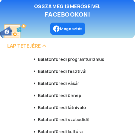
OSSZA MEG ISMERŐSEIVEL
FACEBOOKON!
Megosztás
LAP TETEJÉRE
Balatonfüredi
programturizmus
Balatonfüredi
fesztivál
Balatonfüredi
vásár
Balatonfüredi
ünnep
Balatonfüredi
látnivaló
Balatonfüredi
szabadidő
Balatonfüredi
kultúra