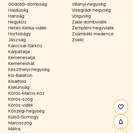
Gödöllői-dombság
Villányi-hegység
Hajdúság
Visegrádi-hegység
Hanság
Völgység
Hegyköz
Zalai-dombvidék
Hetés-Kerka-vidék
Zempléni-hegyvidék
Hortobágy
Zsámbéki-medence
Jászság
Zselic
Kalocsai-Sárköz
Kárpátalja
Kemenesalja
Kemeneshát
Keszthelyi-hegység
Kis-Balaton
Kisalföld
Kiskunság
Körös-Maros-köz
Körös-szög
Körös-vidék
Kőszegi-hegység
Külső-Somogy
Marosszög
Mátra