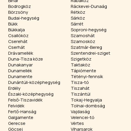
Bihar
Rábaköz
Bodrogköz
Ráckevei-Dunaág
Börzsöny
Rétköz
Budai-hegység
Sárköz
Bükk
Sárrét
Bükkalja
Soproni-hegység
Csallóköz
Szamoshát
Cserehát
Szamosköz
Cserhát
Szatmár-Bereg
Drávamellék
Szentendrei-sziget
Duna-Tisza köze
Szigetköz
Dunakanyar
Taktaköz
Dunamellék
Tápiómente
Dunamente
Tétényi-fennsík
Dunántúli-középhegység
Tisza-tó
Erdély
Tiszahát
Északi-középhegység
Tiszántúl
Felső-Tiszavidék
Tokaj-Hegyalja
Felvidék
Tolnai-dombság
Fertő-Hanság
Vajdaság
Galgamente
Velencei-tó
Gerecse
Vértes
Göcsej
Viharsarok