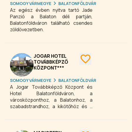
SOMOGY VÁRMEGYE
BALATONFÖLDVÁR
lehetőséget nyújt gyermekkel érkező
Az egész évben nyitva tartó Jade
családok, illetve pihenni vágyó párok
Panzió a Balaton déli partján,
számára egyaránt. A szálloda a kültéri,
Balatonföldváron található csendes
hűsítő csobbanást kínáló medence
zöldövezetben.
mellett rendelkezik beltéri wellness
részleggel, melyben medence és
szauna is található. A kertben a
gyermekek számára játszóteret,
JOGAR HOTEL
illetve homokozót alakítottunk ki.
TOVÁBBKÉPZŐ
KÖZPONT***
SOMOGY VÁRMEGYE
BALATONFÖLDVÁR
A Jogar Továbbképző Központ és
Hotel Balatonföldváron, a
városközponthoz, a Balatonhoz, a
szabadstrandhoz, a kikötőhöz és a
vasútállomáshoz egyaránt közel
található. A hotel teljes körű
oktatástechnikával ellátott