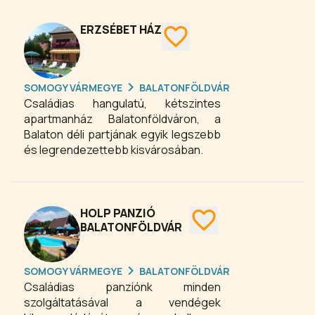
parkosított, sima, füves talajú.
ERZSÉBET HÁZ
SOMOGY VÁRMEGYE
BALATONFÖLDVÁR
Családias hangulatú, kétszintes
apartmanház Balatonföldváron, a
Balaton déli partjának egyik legszebb
és legrendezettebb kisvárosában.
HOLP PANZIÓ
BALATONFÖLDVÁR
SOMOGY VÁRMEGYE
BALATONFÖLDVÁR
Családias panziónk minden
szolgáltatásával a vendégek