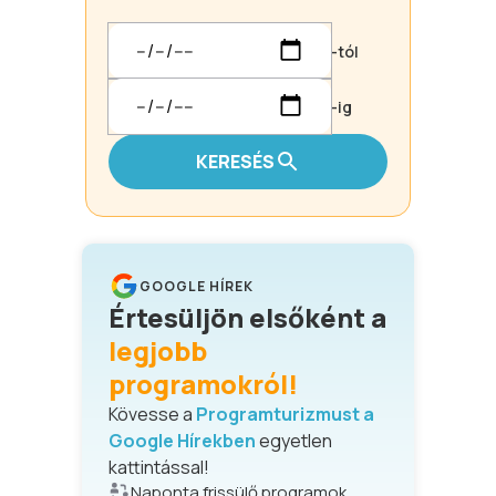
-tól
-ig
KERESÉS
GOOGLE HÍREK
Értesüljön elsőként a
legjobb
programokról!
Kövesse a
Programturizmust a
Google Hírekben
egyetlen
kattintással!
Naponta frissülő programok