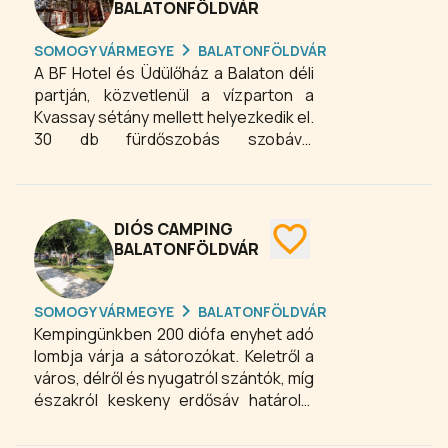
BALATONFÖLDVÁR
Intézményünk egész évben működik,
így bármikor szeretettel várjuk a
SOMOGY VÁRMEGYE
BALATONFÖLDVÁR
vendégek jelentkezését.
A BF Hotel és Üdülőház a Balaton déli
partján, közvetlenül a vízparton a
Kvassay sétány mellett helyezkedik el.
30 db fürdőszobás szobával
rendelkezünk. Legyen szó üzleti
konferenciáról, esküvőről, vagy
bankettről, balatonföldvári hotelünk
mindegyik esetben megoldást jelent a
DIÓS CAMPING
szervezők számára! Szálláshelyünk
BALATONFÖLDVÁR
maximum 100 fő befogadására
alkalmas, ezért balatonföldvári
SOMOGY VÁRMEGYE
BALATONFÖLDVÁR
szállodánk a legjobb választás, ha kis
Kempingünkben 200 diófa enyhet adó
létszámú eseményhez keres
lombja várja a sátorozókat. Keletről a
megfelelő helyszínt!
város, délről és nyugatról szántók, míg
északról keskeny erdősáv határolja
több mint egy hektár területünket. A
kemping három csillag besorolású,