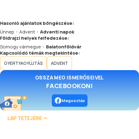
Hasonló
ajánlatok
böngészése:
Ünnep
Advent
Adventi napok
Földrajzi helyek felfedezése:
Somogy vármegye
Balatonföldvár
Kapcsolódó témák megtekintése:
GYERTYAGYÚJTÁS
ADVENT
OSSZA MEG ISMERŐSEIVEL
FACEBOOKON!
Megosztás
LAP TETEJÉRE