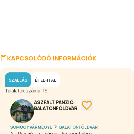
KAPCSOLÓDÓ INFORMÁCIÓK
SZÁLLÁS
ÉTEL-ITAL
Találatok száma:
19
ASZFALT PANZIÓ
BALATONFÖLDVÁR
SOMOGY VÁRMEGYE
BALATONFÖLDVÁR
A Panzió a város központjához,