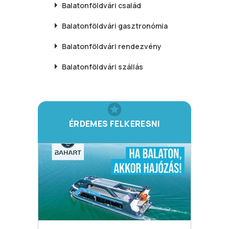
Balatonföldvári
család
Balatonföldvári
gasztronómia
Balatonföldvári
rendezvény
Balatonföldvári
szállás
ÉRDEMES FELKERESNI