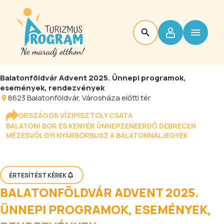
Balatonföldvár Advent 2025. Ünnepi programok,
események, rendezvények
8623
Balatonföldvár
, Városháza előtti tér
ORSZÁGOS VÍZIPISZTOLY CSATA
BALATONI BOR ÉS KENYÉR ÜNNEP
ZENEERDŐ DEBRECEN
MÉZESVÖLGYI NYÁR
BORBUSZ A BALATONNÁL
JEGYEK
ÉRTESÍTÉST KÉREK
BALATONFÖLDVÁR ADVENT 2025.
ÜNNEPI PROGRAMOK, ESEMÉNYEK,