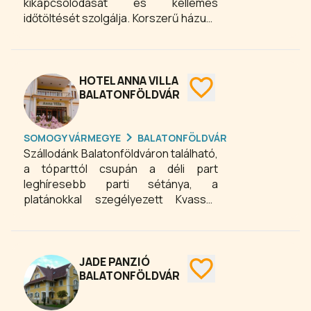
kikapcsolódását és kellemes
időtöltését szolgálja. Korszerű házunk
Balatonföldvár nyugalmas
környezetében található, a Balatontól
és a vasútállomástól kb. 2 km
távolságban.
HOTEL ANNA VILLA
BALATONFÖLDVÁR
SOMOGY VÁRMEGYE
BALATONFÖLDVÁR
Szállodánk Balatonföldváron található,
a tóparttól csupán a déli part
leghíresebb parti sétánya, a
platánokkal szegélyezett Kvassay
sétány választja el. A két külön
egységből álló, függőfolyosóval
összekötött villaépület ma is
nosztalgikus hangulatot áraszt a
JADE PANZIÓ
hatalmas platánfákkal védett parkban,
BALATONFÖLDVÁR
karnyújtásnyira a Balatontól. Az Anna
Villa kellemes kikapcsolódási