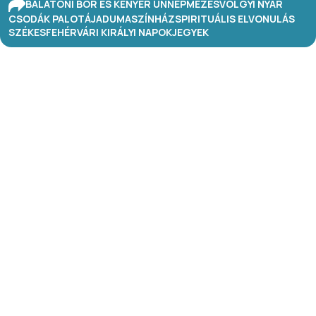
BALATONI BOR ÉS KENYÉR ÜNNEP
MÉZESVÖLGYI NYÁR
CSODÁK PALOTÁJA
DUMASZÍNHÁZ
SPIRITUÁLIS ELVONULÁS
SZÉKESFEHÉRVÁRI KIRÁLYI NAPOK
JEGYEK