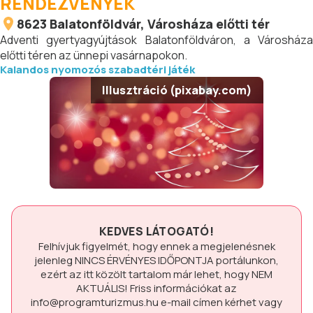
RENDEZVÉNYEK
8623
Balatonföldvár
, Városháza előtti tér
Adventi gyertyagyújtások Balatonföldváron, a Városháza
előtti téren az ünnepi vasárnapokon.
Kalandos nyomozós szabadtéri játék
Illusztráció (pixabay.com)
KEDVES LÁTOGATÓ!
Felhívjuk figyelmét, hogy ennek a megjelenésnek
jelenleg
NINCS ÉRVÉNYES IDŐPONTJA
portálunkon,
ezért az itt közölt tartalom már lehet, hogy
NEM
AKTUÁLIS!
Friss információkat az
info@programturizmus.hu
e-mail címen kérhet vagy