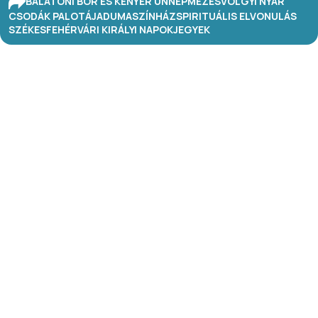
BALATONI BOR ÉS KENYÉR ÜNNEP
MÉZESVÖLGYI NYÁR
CSODÁK PALOTÁJA
DUMASZÍNHÁZ
SPIRITUÁLIS ELVONULÁS
SZÉKESFEHÉRVÁRI KIRÁLYI NAPOK
JEGYEK