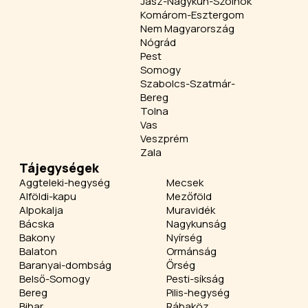
Jász-Nagykun-Szolnok
Komárom-Esztergom
Nem Magyarország
Nógrád
Pest
Somogy
Szabolcs-Szatmár-
Bereg
Tolna
Vas
Veszprém
Zala
Tájegységek
Aggteleki-hegység
Mecsek
Alföldi-kapu
Mezőföld
Alpokalja
Muravidék
Bácska
Nagykunság
Bakony
Nyírség
Balaton
Ormánság
Baranyai-dombság
Őrség
Belső-Somogy
Pesti-síkság
Bereg
Pilis-hegység
Bihar
Rábaköz