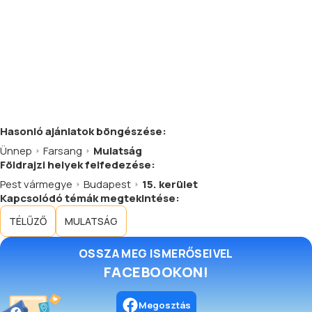
Hasonló
ajánlatok
böngészése:
Ünnep
Farsang
Mulatság
Földrajzi helyek felfedezése:
Pest vármegye
Budapest
15. kerület
Kapcsolódó témák megtekintése:
TÉLŰZŐ
MULATSÁG
OSSZA MEG ISMERŐSEIVEL
FACEBOOKON!
Megosztás