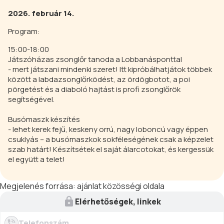
2026. február 14.
Program:
15:00-18:00
Játszóházas zsonglőr tanoda a Lobbanásponttal
- mert játszani mindenki szeret! Itt kipróbálhatjátok többek
között a labdazsonglőrködést, az ördögbotot, a poi
pörgetést és a diaboló hajtást is profi zsonglőrök
segítségével.
Busómaszk készítés
- lehet kerek fejű, keskeny orrú, nagy loboncú vagy éppen
csuklyás – a busómaszkok sokféleségének csak a képzelet
szab határt! Készítsétek el saját álarcotokat, és kergessük
el együtt a telet!
Megjelenés forrása:
ajánlat közösségi oldala
Elérhetőségek, linkek
Telefonszám