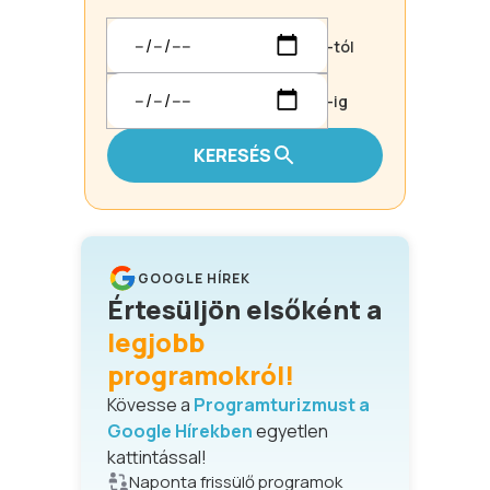
-tól
-ig
KERESÉS
GOOGLE HÍREK
Értesüljön elsőként a
legjobb
programokról!
Kövesse a
Programturizmust a
Google Hírekben
egyetlen
kattintással!
Naponta frissülő programok