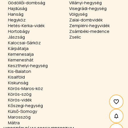
Gödöllői-dombság
Villányi-hegység
Hajdúság
Visegrádi-hegység
Hanság
Völgység
Hegyköz
Zalai-dombvidék
Hetés-Kerka-vidék
Zempléni-hegyvidék
Hortobágy
Zsámbéki-medence
Jászság
Zselic
Kalocsai-Sárköz
Kárpátalja
Kemenesalja
Kemeneshát
Keszthelyi-hegység
Kis-Balaton
Kisalföld
Kiskunság
Körös-Maros-köz
Körös-szög
Körös-vidék
Kőszegi-hegység
Külső-Somogy
Marosszög
Mátra