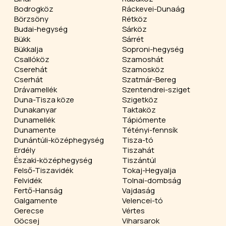
Bodrogköz
Ráckevei-Dunaág
Börzsöny
Rétköz
Budai-hegység
Sárköz
Bükk
Sárrét
Bükkalja
Soproni-hegység
Csallóköz
Szamoshát
Cserehát
Szamosköz
Cserhát
Szatmár-Bereg
Drávamellék
Szentendrei-sziget
Duna-Tisza köze
Szigetköz
Dunakanyar
Taktaköz
Dunamellék
Tápiómente
Dunamente
Tétényi-fennsík
Dunántúli-középhegység
Tisza-tó
Erdély
Tiszahát
Északi-középhegység
Tiszántúl
Felső-Tiszavidék
Tokaj-Hegyalja
Felvidék
Tolnai-dombság
Fertő-Hanság
Vajdaság
Galgamente
Velencei-tó
Gerecse
Vértes
Göcsej
Viharsarok