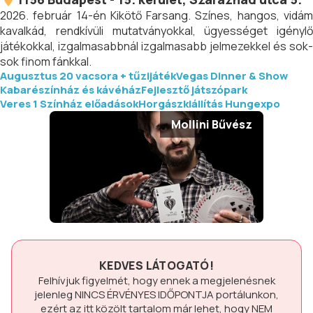
2026. február 14-én Kikötő Farsang. Színes, hangos, vidám
kavalkád, rendkívüli mutatványokkal, ügyességet igénylő
játékokkal, izgalmasabbnál izgalmasabb jelmezekkel és sok-
sok finom fánkkal.
Augusztus 20 vacsora + tűzijáték
Vegas Dinner & Show
Kabarészínház és kávéház
Fejlesztő játszópark
Veres 1 Színház előadások
Horgászkiállítás Hungexpo
Mollini Bűvész
KEDVES LÁTOGATÓ!
Felhívjuk figyelmét, hogy ennek a megjelenésnek
jelenleg
NINCS ÉRVÉNYES IDŐPONTJA
portálunkon,
ezért az itt közölt tartalom már lehet, hogy
NEM