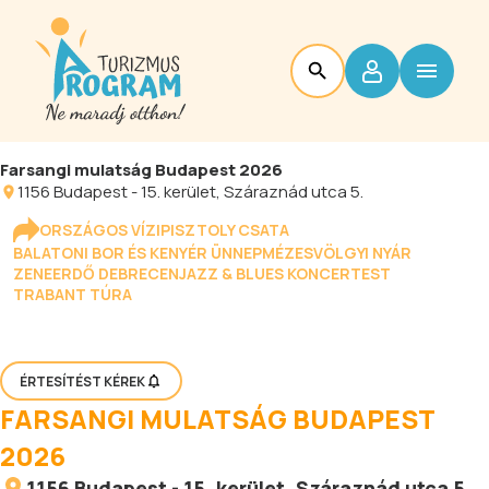
Farsangi mulatság Budapest 2026
1156
Budapest
-
15. kerület
, Száraznád utca 5.
ORSZÁGOS VÍZIPISZTOLY CSATA
BALATONI BOR ÉS KENYÉR ÜNNEP
MÉZESVÖLGYI NYÁR
ZENEERDŐ DEBRECEN
JAZZ & BLUES KONCERTEST
TRABANT TÚRA
ÉRTESÍTÉST KÉREK
FARSANGI MULATSÁG BUDAPEST
2026
1156
Budapest
-
15. kerület
, Száraznád utca 5.