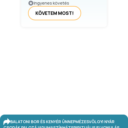
Ingyenes követés
KÖVETEM MOST!
BALATONI BOR ÉS KENYÉR ÜNNEP
MÉZESVÖLGYI NYÁR
CSODÁK PALOTÁJA
DUMASZÍNHÁZ
SPIRITUÁLIS ELVONULÁS