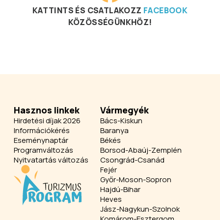
KATTINTS ÉS CSATLAKOZZ
FACEBOOK
KÖZÖSSÉGÜNKHÖZ!
Hasznos linkek
Vármegyék
Hirdetési díjak 2026
Bács-Kiskun
Információkérés
Baranya
Eseménynaptár
Békés
Programváltozás
Borsod-Abaúj-Zemplén
Nyitvatartás változás
Csongrád-Csanád
Fejér
Győr-Moson-Sopron
Hajdú-Bihar
Heves
Jász-Nagykun-Szolnok
Komárom-Esztergom