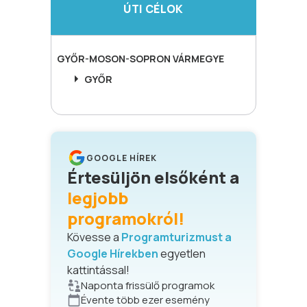
ÚTI CÉLOK
GYŐR-MOSON-SOPRON
VÁRMEGYE
GYŐR
GOOGLE HÍREK
Értesüljön elsőként a
legjobb
programokról!
Kövesse a
Programturizmust a
Google Hírekben
egyetlen
kattintással!
Naponta frissülő programok
Évente több ezer esemény