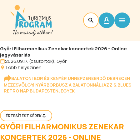
Győri Filharmonikus Zenekar koncertek 2026 - Online
jegyvásárlás
2026.09.17. (csütörtök), Győr
Több helyszínen
BALATONI BOR ÉS KENYÉR ÜNNEP
ZENEERDŐ DEBRECEN
MÉZESVÖLGYI NYÁR
BORBUSZ A BALATONNÁL
JAZZ & BLUES
RETRO NAP BUDAPESTEN
JEGYEK
ÉRTESÍTÉST KÉREK
GYŐRI FILHARMONIKUS ZENEKAR
KONCERTEK 2026 - ONLINE