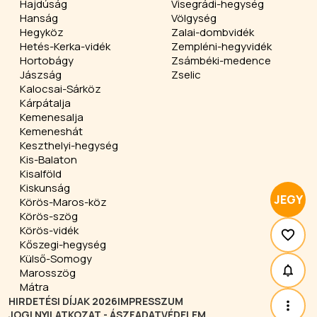
Hajdúság
Visegrádi-hegység
Hanság
Völgység
Hegyköz
Zalai-dombvidék
Hetés-Kerka-vidék
Zempléni-hegyvidék
Hortobágy
Zsámbéki-medence
Jászság
Zselic
Kalocsai-Sárköz
Kárpátalja
Kemenesalja
Kemeneshát
Keszthelyi-hegység
Kis-Balaton
Kisalföld
Kiskunság
JEGY
Körös-Maros-köz
Körös-szög
Körös-vidék
Kőszegi-hegység
Külső-Somogy
Marosszög
Mátra
HIRDETÉSI DÍJAK 2026
IMPRESSZUM
JOGI NYILATKOZAT - ÁSZF
ADATVÉDELEM