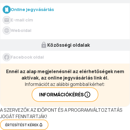
Online jegyvásárlás
E-mail cím
Weboldal
Közösségi oldalak
Facebook oldal
Ennél az alap megjelenésnél az elérhetőségek nem
aktívak, az online jegyvásárlás link él.
Információt az alábbi gombbal kérhet:
INFORMÁCIÓKÉRÉS
A SZERVEZŐK AZ IDŐPONT ÉS A PROGRAMVÁLTOZTATÁS
JOGÁT FENNTARTJÁK!
ÉRTESÍTÉST KÉREK