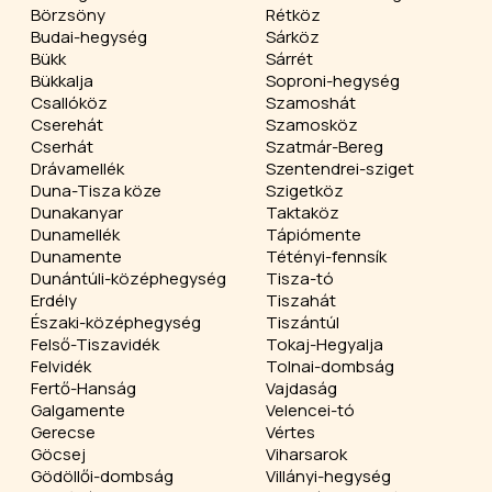
Börzsöny
Rétköz
Budai-hegység
Sárköz
Bükk
Sárrét
Bükkalja
Soproni-hegység
Csallóköz
Szamoshát
Cserehát
Szamosköz
Cserhát
Szatmár-Bereg
Drávamellék
Szentendrei-sziget
Duna-Tisza köze
Szigetköz
Dunakanyar
Taktaköz
Dunamellék
Tápiómente
Dunamente
Tétényi-fennsík
Dunántúli-középhegység
Tisza-tó
Erdély
Tiszahát
Északi-középhegység
Tiszántúl
Felső-Tiszavidék
Tokaj-Hegyalja
Felvidék
Tolnai-dombság
Fertő-Hanság
Vajdaság
Galgamente
Velencei-tó
Gerecse
Vértes
Göcsej
Viharsarok
Gödöllői-dombság
Villányi-hegység