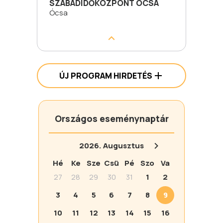
SZABADIDŐKÖZPONT ÓCSA
Ócsa
ÚJ PROGRAM HIRDETÉS
Országos eseménynaptár
2026.
Augusztus
Hé
Ke
Sze
Csü
Pé
Szo
Va
27
28
29
30
31
1
2
3
4
5
6
7
8
9
10
11
12
13
14
15
16