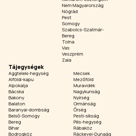
Nem Magyarország
Nógrád
Pest
Somogy
Szabolcs-Szatmár-
Bereg
Tolna
Vas
Veszprém
Zala
Tájegységek
Aggteleki-hegység
Mecsek
Alföldi-kapu
Mezőföld
Alpokalja
Muravidék
Bácska
Nagykunság
Bakony
Nyírség
Balaton
Ormánság
Baranyai-dombság
Őrség
Belső-Somogy
Pesti-síkság
Bereg
Pilis-hegység
Bihar
Rábaköz
Bodrogköz
Ráckevei-Dunaág