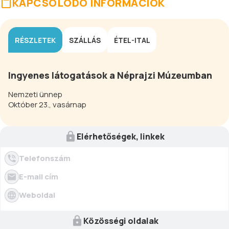
KAPCSOLÓDÓ INFORMÁCIÓK
RÉSZLETEK
SZÁLLÁS
ÉTEL-ITAL
Ingyenes látogatások a Néprajzi Múzeumban
Nemzeti ünnep
Október 23., vasárnap
Elérhetőségek, linkek
Telefonszám
E-mail cím
Weboldal
Közösségi oldalak