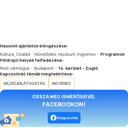
Hasonló
ajánlatok
böngészése:
Kultúra
,
Család
Művelődés
,
Múzeum
,
Ingyenes
Programok
Földrajzi helyek felfedezése:
Pest vármegye
Budapest
14. kerület - Zugló
Kapcsolódó témák megtekintése:
MÚZEUMLÁTOGATÁS
INGYENES
OSSZA MEG ISMERŐSEIVEL
FACEBOOKON!
Megosztás