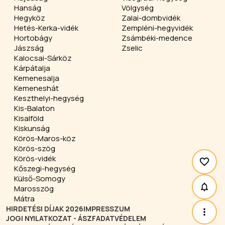
Hanság
Völgység
Hegyköz
Zalai-dombvidék
Hetés-Kerka-vidék
Zempléni-hegyvidék
Hortobágy
Zsámbéki-medence
Jászság
Zselic
Kalocsai-Sárköz
Kárpátalja
Kemenesalja
Kemeneshát
Keszthelyi-hegység
Kis-Balaton
Kisalföld
Kiskunság
Körös-Maros-köz
Körös-szög
Körös-vidék
Kőszegi-hegység
Külső-Somogy
Marosszög
Mátra
HIRDETÉSI DÍJAK 2026
IMPRESSZUM
JOGI NYILATKOZAT - ÁSZF
ADATVÉDELEM