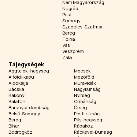
Nem Magyarország
Nógrád
Pest
Somogy
Szabolcs-Szatmár-
Bereg
Tolna
Vas
Veszprém
Zala
Tájegységek
Aggteleki-hegység
Mecsek
Alföldi-kapu
Mezőföld
Alpokalja
Muravidék
Bácska
Nagykunság
Bakony
Nyírség
Balaton
Ormánság
Baranyai-dombság
Őrség
Belső-Somogy
Pesti-síkság
Bereg
Pilis-hegység
Bihar
Rábaköz
Bodrogköz
Ráckevei-Dunaág