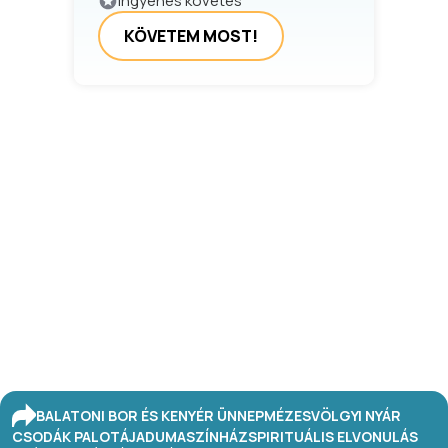
Ingyenes követés
KÖVETEM MOST!
BALATONI BOR ÉS KENYÉR ÜNNEP
MÉZESVÖLGYI NYÁR
CSODÁK PALOTÁJA
DUMASZÍNHÁZ
SPIRITUÁLIS ELVONULÁS