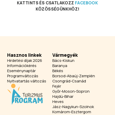
KATTINTS ÉS CSATLAKOZZ
FACEBOOK
KÖZÖSSÉGÜNKHÖZ!
Hasznos linkek
Vármegyék
Hirdetési díjak 2026
Bács-Kiskun
Információkérés
Baranya
Eseménynaptár
Békés
Programváltozás
Borsod-Abaúj-Zemplén
Nyitvatartás változás
Csongrád-Csanád
Fejér
Győr-Moson-Sopron
Hajdú-Bihar
Heves
Jász-Nagykun-Szolnok
Komárom-Esztergom