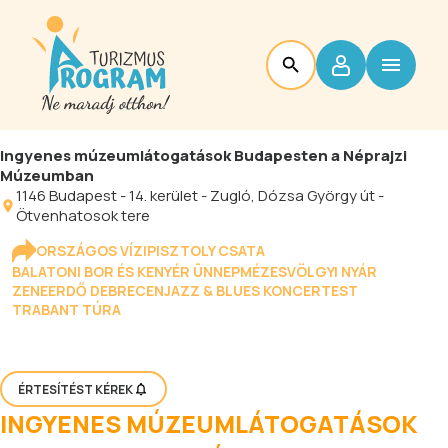
Ingyenes múzeumlátogatások Budapesten a Néprajzi
Múzeumban
1146
Budapest
-
14. kerület - Zugló
, Dózsa György út -
Ötvenhatosok tere
ORSZÁGOS VÍZIPISZTOLY CSATA
BALATONI BOR ÉS KENYÉR ÜNNEP
MÉZESVÖLGYI NYÁR
ZENEERDŐ DEBRECEN
JAZZ & BLUES KONCERTEST
TRABANT TÚRA
ÉRTESÍTÉST KÉREK
INGYENES MÚZEUMLÁTOGATÁSOK