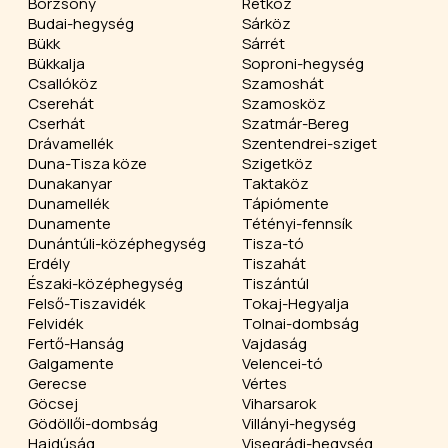
Börzsöny
Rétköz
Budai-hegység
Sárköz
Bükk
Sárrét
Bükkalja
Soproni-hegység
Csallóköz
Szamoshát
Cserehát
Szamosköz
Cserhát
Szatmár-Bereg
Drávamellék
Szentendrei-sziget
Duna-Tisza köze
Szigetköz
Dunakanyar
Taktaköz
Dunamellék
Tápiómente
Dunamente
Tétényi-fennsík
Dunántúli-középhegység
Tisza-tó
Erdély
Tiszahát
Északi-középhegység
Tiszántúl
Felső-Tiszavidék
Tokaj-Hegyalja
Felvidék
Tolnai-dombság
Fertő-Hanság
Vajdaság
Galgamente
Velencei-tó
Gerecse
Vértes
Göcsej
Viharsarok
Gödöllői-dombság
Villányi-hegység
Hajdúság
Visegrádi-hegység