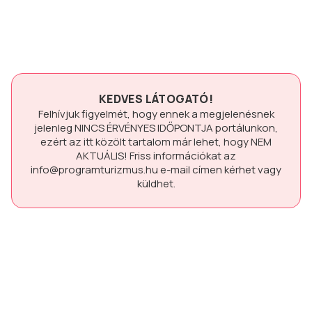
KEDVES LÁTOGATÓ!
Felhívjuk figyelmét, hogy ennek a megjelenésnek
jelenleg
NINCS ÉRVÉNYES IDŐPONTJA
portálunkon,
ezért az itt közölt tartalom már lehet, hogy
NEM
AKTUÁLIS!
Friss információkat az
info@programturizmus.hu
e-mail címen kérhet vagy
küldhet.