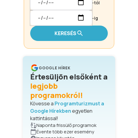
-tól
-ig
KERESÉS
GOOGLE HÍREK
Értesüljön elsőként a
legjobb
programokról!
Kövesse a
Programturizmust a
Google Hírekben
egyetlen
kattintással!
Naponta frissülő programok
Évente több ezer esemény