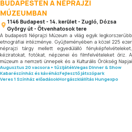
BUDAPESTEN A NÉPRAJZI
MÚZEUMBAN
1146
Budapest
-
14. kerület - Zugló
, Dózsa
György út - Ötvenhatosok tere
A budapesti Néprajzi Múzeum a világ egyik legkorszerűbb
etnográfiai intézménye. Gyűjteményében a közel 225 ezer
néprajzi tárgy mellett egyedülálló fényképfelvételeket,
kéziratokat, fotókat, népzenei és filmfelvételeket őriz. A
múzeum a nemzeti ünnepek és a Kulturális Örökség Napjai
Augusztus 20 vacsora + tűzijáték
Vegas Dinner & Show
alkalmából ingyenesen látogatható.
Kabarészínház és kávéház
Fejlesztő játszópark
Veres 1 Színház előadások
Horgászkiállítás Hungexpo