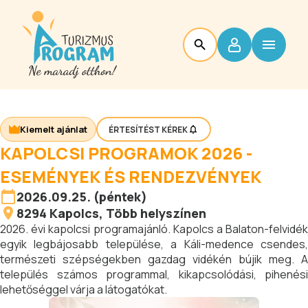
Kiemelt ajánlat
ÉRTESÍTÉST KÉREK
KAPOLCSI PROGRAMOK 2026 -
ESEMÉNYEK ÉS RENDEZVÉNYEK
2026.09.25. (péntek)
8294
Kapolcs
, Több helyszínen
2026. évi kapolcsi programajánló. Kapolcs a Balaton-felvidék
egyik legbájosabb települése, a Káli-medence csendes,
természeti szépségekben gazdag vidékén bújik meg. A
település számos programmal, kikapcsolódási, pihenési
lehetőséggel várja a látogatókat.