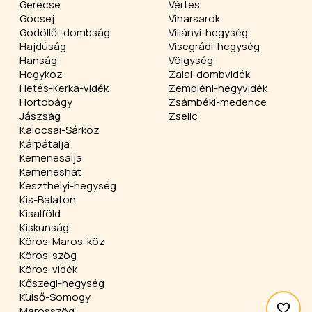
Gerecse
Vértes
Göcsej
Viharsarok
Gödöllői-dombság
Villányi-hegység
Hajdúság
Visegrádi-hegység
Hanság
Völgység
Hegyköz
Zalai-dombvidék
Hetés-Kerka-vidék
Zempléni-hegyvidék
Hortobágy
Zsámbéki-medence
Jászság
Zselic
Kalocsai-Sárköz
Kárpátalja
Kemenesalja
Kemeneshát
Keszthelyi-hegység
Kis-Balaton
Kisalföld
Kiskunság
Körös-Maros-köz
Körös-szög
Körös-vidék
Kőszegi-hegység
Külső-Somogy
Marosszög