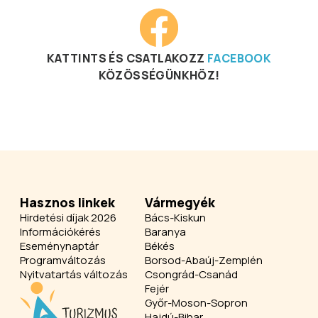
KATTINTS ÉS CSATLAKOZZ
FACEBOOK
KÖZÖSSÉGÜNKHÖZ!
Hasznos linkek
Vármegyék
Hirdetési díjak 2026
Bács-Kiskun
Információkérés
Baranya
Eseménynaptár
Békés
Programváltozás
Borsod-Abaúj-Zemplén
Nyitvatartás változás
Csongrád-Csanád
Fejér
Győr-Moson-Sopron
Hajdú-Bihar