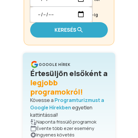
-ig
KERESÉS
GOOGLE HÍREK
Értesüljön elsőként a
legjobb
programokról!
Kövesse a
Programturizmust a
Google Hírekben
egyetlen
kattintással!
Naponta frissülő programok
Évente több ezer esemény
Ingyenes követés