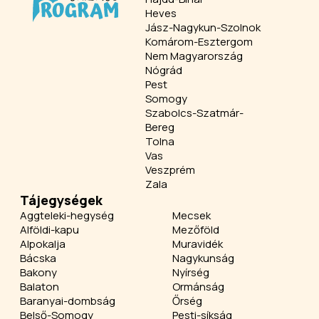
Heves
Jász-Nagykun-Szolnok
Komárom-Esztergom
Nem Magyarország
Nógrád
Pest
Somogy
Szabolcs-Szatmár-
Bereg
Tolna
Vas
Veszprém
Zala
Tájegységek
Aggteleki-hegység
Mecsek
Alföldi-kapu
Mezőföld
Alpokalja
Muravidék
Bácska
Nagykunság
Bakony
Nyírség
Balaton
Ormánság
Baranyai-dombság
Őrség
Belső-Somogy
Pesti-síkság