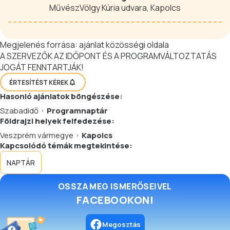
MűvészVölgy Kúria udvara, Kapolcs
Megjelenés forrása:
ajánlat közösségi oldala
A SZERVEZŐK AZ IDŐPONT ÉS A PROGRAMVÁLTOZTATÁS
JOGÁT FENNTARTJÁK!
ÉRTESÍTÉST KÉREK
Hasonló
ajánlatok
böngészése:
Szabadidő
Programnaptár
Földrajzi helyek felfedezése:
Veszprém vármegye
Kapolcs
Kapcsolódó témák megtekintése:
NAPTÁR
OSSZA MEG ISMERŐSEIVEL
FACEBOOKON!
Megosztás