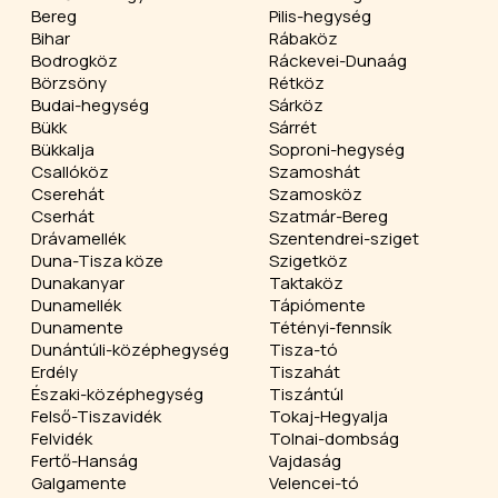
Bereg
Pilis-hegység
Bihar
Rábaköz
Bodrogköz
Ráckevei-Dunaág
Börzsöny
Rétköz
Budai-hegység
Sárköz
Bükk
Sárrét
Bükkalja
Soproni-hegység
Csallóköz
Szamoshát
Cserehát
Szamosköz
Cserhát
Szatmár-Bereg
Drávamellék
Szentendrei-sziget
Duna-Tisza köze
Szigetköz
Dunakanyar
Taktaköz
Dunamellék
Tápiómente
Dunamente
Tétényi-fennsík
Dunántúli-középhegység
Tisza-tó
Erdély
Tiszahát
Északi-középhegység
Tiszántúl
Felső-Tiszavidék
Tokaj-Hegyalja
Felvidék
Tolnai-dombság
Fertő-Hanság
Vajdaság
Galgamente
Velencei-tó