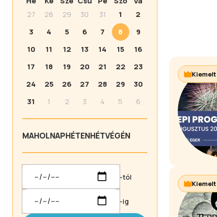
Hé
Ke
Sze
Csü
Pé
Szo
Va
27
28
29
30
31
1
2
3
4
5
6
7
8
9
10
11
12
13
14
15
16
17
18
19
20
21
22
23
Kiemelt
24
25
26
27
28
29
30
31
1
2
3
4
5
6
MA
HOLNAP
HÉTEN
HÉTVÉGÉN
-tól
Kiemelt
-ig