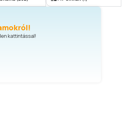
amokról!
en kattintással!