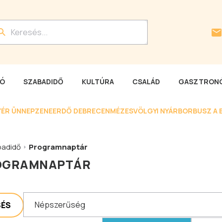
LÓ
SZABADIDŐ
KULTÚRA
CSALÁD
GASZTRONÓ
YÉR ÜNNEP
ZENEERDŐ DEBRECEN
MÉZESVÖLGYI NYÁR
BORBUSZ A 
badidő
Programnaptár
OGRAMNAPTÁR
Népszerűség
SÉS