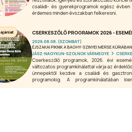
fesztiválok, igényes és szórakoztató koncertek,
családi- és gyerekprogramok egész évben a 
érdemes minden évszakban felkeresni.
 ajánlat
CSERKESZŐLŐ PROGRAMOK 2026 - ESEMÉ
2026.08.08. (SZOMBAT)
ÉJSZAKAI PIKNIK A BAGHY-SZINYEI MERSE KÚRIÁBAN
JÁSZ-NAGYKUN-SZOLNOK VÁRMEGYE
CSERK
Cserkeszőlő programok, 2026. évi esem
változatos programkínálattal várja az érdek
ünnepektől kezdve a családi és gasztron
programokig. A programkínálatában k
élményprogramok, az aktív kikapcsolódási
események.