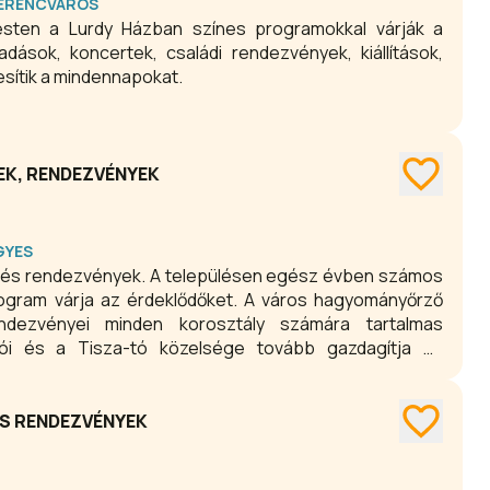
 FERENCVÁROS
esten a Lurdy Házban színes programokkal várják a
dások, koncertek, családi rendezvények, kiállítások,
esítik a mindennapokat.
EK, RENDEZVÉNYEK
GYES
 és rendezvények. A településen egész évben számos
program várja az érdeklődőket. A város hagyományőrző
endezvényei minden korosztály számára tartalmas
alói és a Tisza-tó közelsége tovább gazdagítja az
S RENDEZVÉNYEK