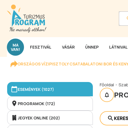
MA
FESZTIVÁL
VÁSÁR
ÜNNEP
LÁTNIVA
VAN!
ORSZÁGOS VÍZIPISZTOLY CSATA
BALATONI BOR ÉS KEN
Főoldal
Sza
ESEMÉNYEK (1027)
PR
PROGRAMOK (172)
JEGYEK ONLINE (202)
KERE