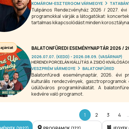
KOMÁROM-ESZTERGOM VÁRMEGYE
TATABÁN
Tulipános Rendezvényház 2026 / 2027. évi
programokkal várják a látogatókat: koncerte
tartalmas kikapcsolódást minden korosztályna
 ajánlat
BALATONFÜREDI ESEMÉNYNAPTÁR 2026 / 
2026.07.07. (KEDD) - 2026.08.09. (VASÁRNAP)
HERENDI PORCELÁN KIÁLLÍTÁS A ZSIDÓ KIVÁLÓSÁ
VESZPRÉM VÁRMEGYE
BALATONFÜRED
Balatonfüredi eseménynaptár, 2026. évi p
kulturális rendezvények, gasztroprogramok 
üdülőváros programkínálatát. A balatonfür
kedvére való programot.
1
2
3
4
..
MÉNYEK (1027)
PROGRAMOK (172)
JEGYEK 