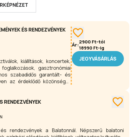
RKÉPNÉZET
SEMÉNYEK ÉS RENDEZVÉNYEK
2900
Ft-tól
Ár:
18990
Ft-ig
JEGYVÁSÁRLÁS
iválok, kiállítások, koncertek,
 foglalkozások, gasztronómiai
s szabadidős garantált- és
lyen az érdeklődő közönséget
ÉS RENDEZVÉNYEK
N
és rendezvények a Balatonnál. Népszerű balatoni