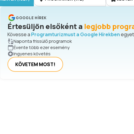
GOOGLE HÍREK
Értesüljön elsőként a
legjobb progr
Kövesse a
Programturizmust a Google Hírekben
egyetl
Naponta frissülő programok
Évente több ezer esemény
Ingyenes követés
KÖVETEM MOST!