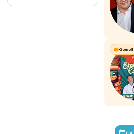
Kiemelt
ESE