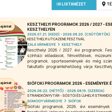
LISTANÉZET
TÉ
KESZTHELYI PROGRAMOK 2026 / 2027 - E
 ajánlat
KESZTHELYEN
2026.07.21. (KEDD) - 2026.08.20. (CSÜTÖRTÖK)
KESZTHELYI UTCAZENE FESZTIVÁL
ZALA VÁRMEGYE
KESZTHELY
Keszthelyi 2026 / 2027. évi programok. Feszt
színházi előadások, filmvetítések, múzeumi
programok, sportesemények és még számo
fakultatív programlehetőség várja Keszthe
2026-ban is.
 ajánlat
SIÓFOKI PROGRAMOK 2026 - ESEMÉNYEK 
2026.06.22. (HÉTFŐ) - 2026.08.19. (SZERDA)
STRANDKÖNYVTÁR - SÓSTÓI ÉS ÚJHELYI STRANDO
SOMOGY VÁRMEGYE
SIÓFOK
Siófoki programok, 2026. évi események 