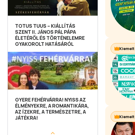
TOTUS TUUS – KIÁLLÍTÁS
SZENT II. JÁNOS PÁL PÁPA
ÉLETÉRŐL ÉS TÖRTÉNELEMRE
GYAKOROLT HATÁSÁRÓL
Kiemelt
GYERE FEHÉRVÁRRA! NYISS AZ
ÉLMÉNYEKRE, A ROMANTIKÁRA,
AZ ÍZEKRE, A TERMÉSZETRE, A
Kiemelt
JÁTÉKRA!