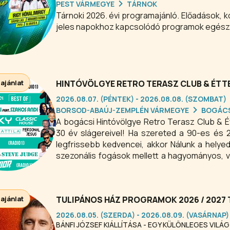
PEST VÁRMEGYE
TÁRNOK
Tárnoki 2026. évi programajánló. Előadások,
jeles napokhoz kapcsolódó programok egész 
 ajánlat
HINTÓVÖLGYE RETRO TERASZ CLUB & ÉT
2026.08.07. (PÉNTEK) - 2026.08.08. (SZOMBAT)
BORSOD-ABAÚJ-ZEMPLÉN VÁRMEGYE
BOGÁC
A bogácsi Hintóvölgye Retro Terasz Club & Ét
30 év slágereivel! Ha szereted a 90-es és 
legfrissebb kedvencei, akkor Nálunk a helyed
szezonális fogások mellett a hagyományos, vidé
tölts el egy jóízű ebédet vagy vacsorát a Bog
 ajánlat
TULIPÁNOS HÁZ PROGRAMOK 2026 / 2027 
2026.08.05. (SZERDA) - 2026.08.09. (VASÁRNAP)
BÁNFI JÓZSEF KIÁLLÍTÁSA - EGY KÜLÖNLEGES VILÁG