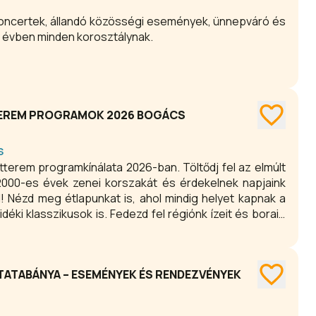
 koncertek, állandó közösségi események, ünnepváró és
évben minden korosztálynak.
TEREM PROGRAMOK 2026 BOGÁCS
S
terem programkínálata 2026-ban. Töltődj fel az elmúlt
2000-es évek zenei korszakát és érdekelnek napjaink
! Nézd meg étlapunkat is, ahol mindig helyet kapnak a
ki klasszikusok is. Fedezd fel régiónk ízeit és borait,
ácsi Pincesoron!
TATABÁNYA – ESEMÉNYEK ÉS RENDEZVÉNYEK