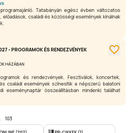
YA
 programajánló. Tatabányán egész évben változatos
k, előadások, családi és közösségi események kínálnak
k.
2027 - PROGRAMOK ÉS RENDEZVÉNYEK
GOK HÁZÁBAN
rogramok és rendezvények. Fesztiválok, koncertek,
és családi események színesítik a népszerű balatoni
edi eseménynaptár összeállításban mindenki találhat
.
103
ONLINE (202)
PR-CIKKEK (1)