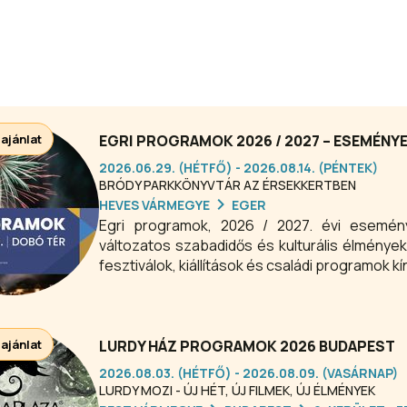
 ajánlat
EGRI PROGRAMOK 2026 / 2027 – ESEMÉNY
2026.06.29. (HÉTFŐ) - 2026.08.14. (PÉNTEK)
BRÓDY PARKKÖNYVTÁR AZ ÉRSEKKERTBEN
HEVES VÁRMEGYE
EGER
Egri programok, 2026 / 2027. évi esemé
változatos szabadidős és kulturális élményekk
fesztiválok, kiállítások és családi programok 
 ajánlat
LURDY HÁZ PROGRAMOK 2026 BUDAPEST
2026.08.03. (HÉTFŐ) - 2026.08.09. (VASÁRNAP)
LURDY MOZI - ÚJ HÉT, ÚJ FILMEK, ÚJ ÉLMÉNYEK