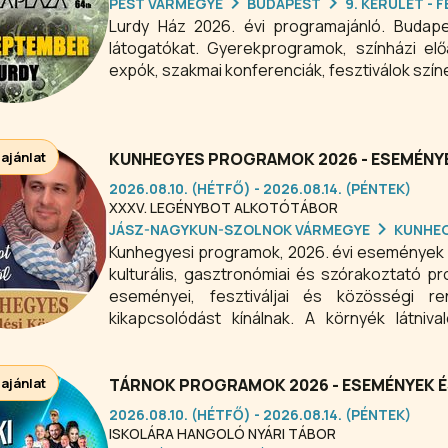
PEST VÁRMEGYE
BUDAPEST
9. KERÜLET -
Lurdy Ház 2026. évi programajánló. Budap
látogatókat. Gyerekprogramok, színházi előa
expók, szakmai konferenciák, fesztiválok szín
 ajánlat
KUNHEGYES PROGRAMOK 2026 - ESEMÉNY
2026.08.10. (HÉTFŐ) - 2026.08.14. (PÉNTEK)
XXXV. LEGÉNYBOT ALKOTÓTÁBOR
JÁSZ-NAGYKUN-SZOLNOK VÁRMEGYE
KUNHE
Kunhegyesi programok, 2026. évi események
kulturális, gasztronómiai és szórakoztató 
eseményei, fesztiváljai és közösségi r
kikapcsolódást kínálnak. A környék látniv
élményeket.
 ajánlat
TÁRNOK PROGRAMOK 2026 - ESEMÉNYEK É
2026.08.10. (HÉTFŐ) - 2026.08.14. (PÉNTEK)
ISKOLÁRA HANGOLÓ NYÁRI TÁBOR