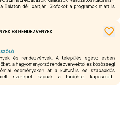
 színházi előadások, kiállítások, változatos kulturális-,
Balaton déli partján. Siófokot a programok miatt is
NYEK ÉS RENDEZVÉNYEK
ESZŐLŐ
ények és rendezvények. A település egész évben
lődőket, a hagyományőrző rendezvényektől és közösségi
ómiai eseményeken át a kulturális és szabadidős
iemelt szerepet kapnak a fürdőhöz kapcsolódó
 lehetőségek, valamint a helyi értékeket bemutató