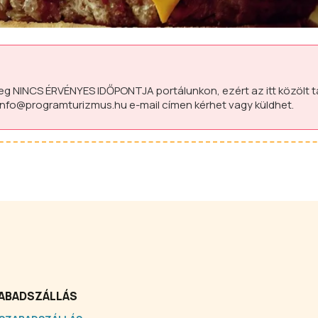
leg
NINCS ÉRVÉNYES IDŐPONTJA
portálunkon, ezért az itt közölt 
info@programturizmus.hu
e-mail címen kérhet vagy küldhet.
ABADSZÁLLÁS