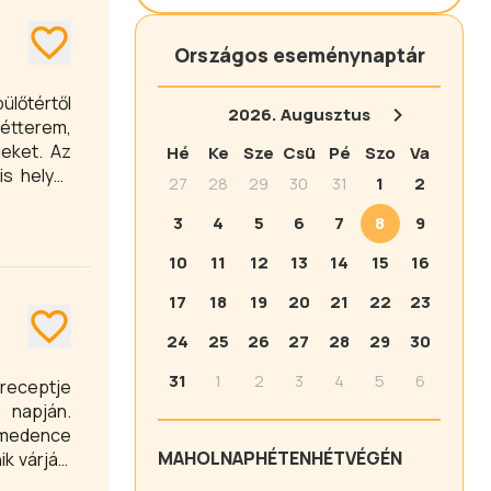
Országos eseménynaptár
2026.
Augusztus
eket. Az
Hé
Ke
Sze
Csü
Pé
Szo
Va
is helyet
27
28
29
30
31
1
2
3
4
5
6
7
8
9
10
11
12
13
14
15
16
17
18
19
20
21
22
23
24
25
26
27
28
29
30
31
1
2
3
4
5
6
 receptje
 napján.
i medence
MA
HOLNAP
HÉTEN
HÉTVÉGÉN
k várják.
ti sétány