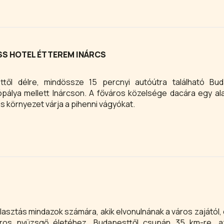
ges rendezvények, tóparti esküvők lebonyolítását is vállaljuk.
SS HOTEL ÉTTEREM INÁRCS
től délre, mindössze 15 percnyi autóútra található Buda
pálya mellett Inárcson. A főváros közelsége dacára egy a
s környezet várja a pihenni vágyókat.
lasztás mindazok számára, akik elvonulnának a város zajától,
áros nyüzsgő életéhez. Budapesttől csupán 35 km-re, 