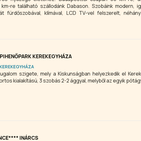
 km-re található szállodánk Dabason. Szobáink modern, i
át fürdőszobával, klímával, LCD TV-vel felszerelt, néhán
N PIHENŐPARK KEREKEGYHÁZA
KEREKEGYHÁZA
yugalom szigete, mely a Kiskunságban helyezkedik el Ker
rtos kialakítású, 3 szobás 2-2 ággyal, melyből az egyik pótá
CE**** INÁRCS