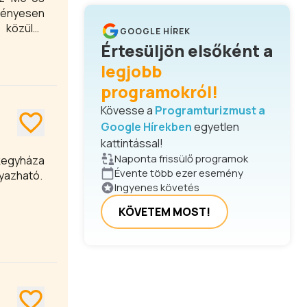
gényesen
y közülük
GOOGLE HÍREK
Értesüljön elsőként a
legjobb
programokról!
Kövesse a
Programturizmust a
Google Hírekben
egyetlen
kattintással!
Naponta frissülő programok
ekegyháza
Évente több ezer esemény
gyazható.
Ingyenes követés
KÖVETEM MOST!