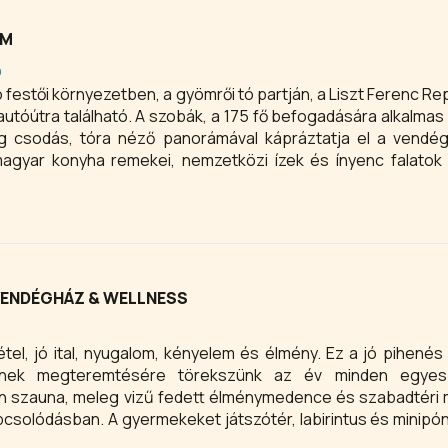
EM
Ő
k, a 175 fő befogadására alkalmas étterem,
g csodás, tóra néző panorámával kápráztatja el a vendég
magyar konyha remekei, nemzetközi ízek és ínyenc falatok 
VENDÉGHÁZ & WELLNESS
tel, jó ital, nyugalom, kényelem és élmény. Ez a jó pihenés
nnek megteremtésére törekszünk az év minden egyes
inn szauna, meleg vizű fedett élménymedence és szabadtér
apcsolódásban. A gyermekeket játszótér, labirintus és minipóni
astavunk partján és csodálja meg a virágzó növényeket a ker