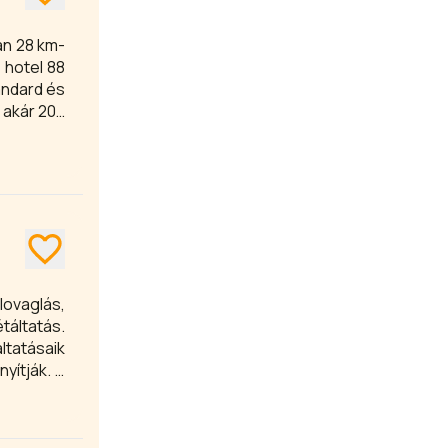
án 28 km-
 hotel 88
andard és
y akár 200
dezvényes
 várja. A
lovaglás,
táltatás.
ltatásaik
yítják. A
 finomabb