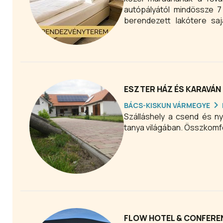
autópályától mindössze 7
berendezett lakótere saj
pótágyazható.
ESZTER HÁZ ÉS KARAVÁ
BÁCS-KISKUN VÁRMEGYE
Szálláshely a csend és n
tanya világában. Összkomfo
FLOW HOTEL & CONFEREN