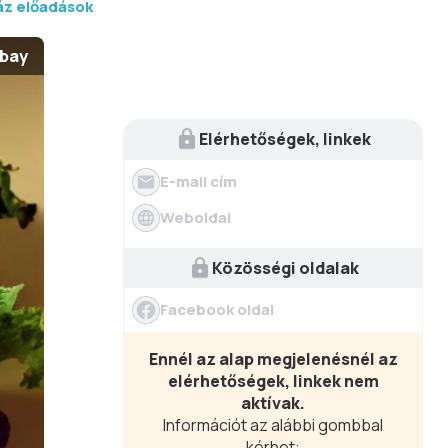
áz előadások
abay
Elérhetőségek, linkek
E-mail cím
Weboldal
Közösségi oldalak
Facebook oldal
Ennél az alap megjelenésnél az
elérhetőségek, linkek nem
aktívak.
Információt az alábbi gombbal
kérhet: