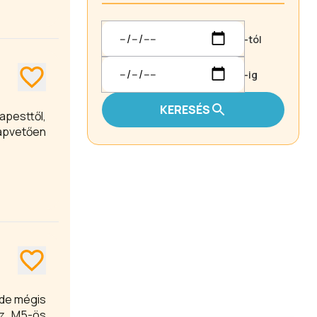
-tól
-ig
KERESÉS
pesttől,
lapvetően
 de mégis
az M5-ös