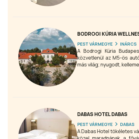
mellett. Családi, baráti, cé
BODROGI KÚRIA WELLNE
PEST VÁRMEGYE
INÁRCS
A Bodrogi Kúria Budapest
közvetlenül az M5-ös autó
más világ; nyugodt, kelleme
DABAS HOTEL DABAS
PEST VÁRMEGYE
DABAS
A Dabas Hotel tökéletes vá
közel maradnának a főv