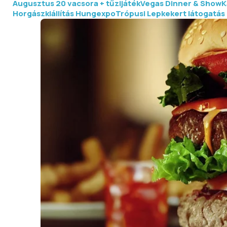
Augusztus 20 vacsora + tűzijáték
Vegas Dinner & Show
K
Horgászkiállítás Hungexpo
Trópusi Lepkekert látogatás