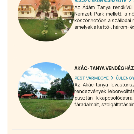
BÁCS-KISKUN VÁRMEGYE
Az Ádám Tanya rendkívül 
Nemzeti Park mellett, a n
köszönhetően a szállodai 
amelyek a kettő-, három- 
AKÁC-TANYA VENDÉGHÁ
PEST VÁRMEGYE
ÚJLENG
Az Akác-tanya lovasturis
rendezvények lebonyolítá
pusztán kikapcsolódásra
fáradalmait, szolgáltatásai
3 illetve 4 napraforgós be