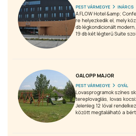
PEST VÁRMEGYE
INÁRCS
A FLOW Hotel &amp; Confer
re helyezkedik el, mely k
db légkondicionált modern,
19 db két légterű Suite szo
fő befogadására is alkalm
vendégkör részére is van
Szálloda csúcskategóriás k
GALOPP MAJOR
PEST VÁRMEGYE
GYÁL
Lovasprogramok színes skál
tereplovaglás, lovas kocsi
Jelenleg 12 lóval rendelke
között megtalálható a bérta
legkissebbeknek játszótér
borok várják.