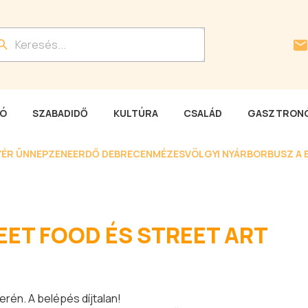
LÓ
SZABADIDŐ
KULTÚRA
CSALÁD
GASZTRONÓ
YÉR ÜNNEP
ZENEERDŐ DEBRECEN
MÉZESVÖLGYI NYÁR
BORBUSZ A 
EET FOOD ÉS STREET ART
erén. A belépés díjtalan!