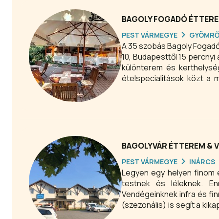
BAGOLY FOGADÓ ÉTTER
PEST VÁRMEGYE
GYÖMR
A 35 szobás Bagoly Fogadó festői környezetben, a gyömrői tó partján, a Liszt Ferenc Repülőtértől
10, Budapesttől 15 percnyi autóútra található. A szobá
különterem és kerthelysé
ételspecialitások közt a 
kaptak.
BAGOLYVÁR ÉTTEREM & 
PEST VÁRMEGYE
INÁRCS
Legyen egy helyen finom é
testnek és léleknek. E
Vendégeinknek infra és f
(szezonális) is segít a kik
Tegyen egy sétát dísz-hal