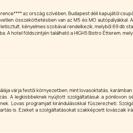
ence**** az ország szívében, Budapest déli kapujától csup
özvetlen összeköttetésben van az M5 és MO autópályákkal. A
 letisztult, kényelmes szobával rendelkezik, melyből 69 db st
ba. A hotel földszintjén található a HIGH5 Bistro Étterem, mel
as. Az étterem kínálatában szerepel A’la carte, de a ren
 ajánlatuk. A Bistro éttermük nemcsak a szállóvendégeket
onferenciateremmel és wellness részleggel is rendelkezik.
ája várja festői környezetben, mint lovasoktatás, karámban 
zás. A legkisbbeknek nyújtott szolgáltatásuk a pónilovon sé
znek. Lovas programjait kirándulásokkal fűszerezheti. Szolgá
rtás is. Ezeket a szolgáltatásokat szakképzett lovászaik irán
 is rendelkezésükre áll. Az étteremben finom ételek és még