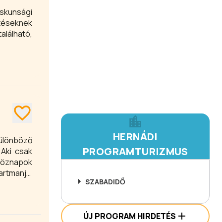
skunsági
ítéseknek
alálható,
HERNÁDI
különböző
PROGRAMTURIZMUS
 Aki csak
köznapok
artmanjai
SZABADIDŐ
ÚJ PROGRAM HIRDETÉS