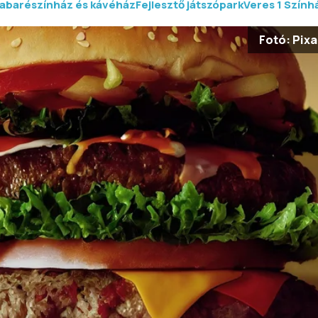
abarészínház és kávéház
Fejlesztő játszópark
Veres 1 Szính
Fotó: Pix