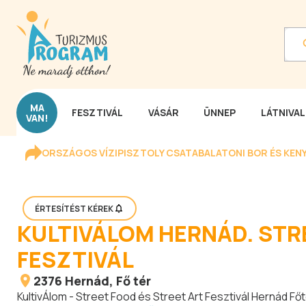
MA
FESZTIVÁL
VÁSÁR
ÜNNEP
LÁTNIVA
VAN!
ORSZÁGOS VÍZIPISZTOLY CSATA
BALATONI BOR ÉS KEN
ÉRTESÍTÉST KÉREK
KULTIVÁLOM HERNÁD. STR
FESZTIVÁL
2376
Hernád
, Fő tér
KultivÁlom - Street Food és Street Art Fesztivál Hernád Főt