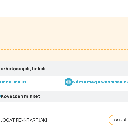
lérhetőségek, linkek
künk e-mailt!
Nézze meg a weboldalunk
Kövessen minket!
 JOGÁT FENNTARTJÁK!
ÉRTESÍ