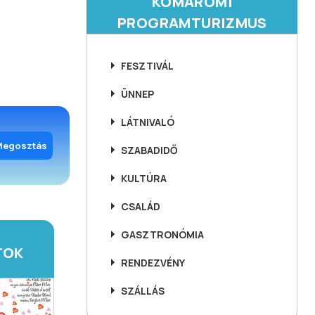
KOMÁROMI
PROGRAMTURIZMUS
FESZTIVÁL
ÜNNEP
LÁTNIVALÓ
Megosztás
SZABADIDŐ
KULTÚRA
CSALÁD
GASZTRONÓMIA
TOK
RENDEZVÉNY
SZÁLLÁS