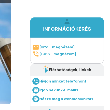
INFORMÁCIÓKÉRÉS
[info...megnézem]
[+363...megnézem]
Elérhetőségek, linkek
Hívjon minket telefonon!
Írjon nekünk e-mailt!
Nézze meg a weboldalunkat!