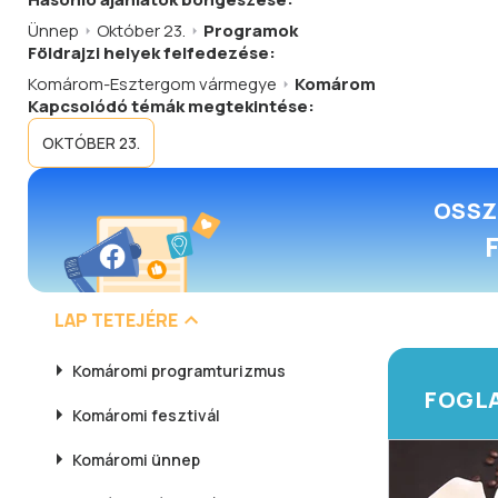
Ünnep
Október 23.
Programok
Földrajzi helyek felfedezése:
Komárom-Esztergom vármegye
Komárom
Kapcsolódó témák megtekintése:
OKTÓBER 23.
OSSZ
LAP TETEJÉRE
Komáromi
programturizmus
FOGLA
Komáromi
fesztivál
Komáromi
ünnep