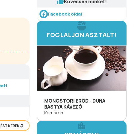
Kövessen minket!
Facebook oldal
FOGLALJON ASZTALT!
at!
MONOSTORI ERŐD - DUNA
BÁSTYA KÁVÉZÓ
Komárom
TÉST KÉREK