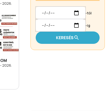
- 2026.
-tól
-ig
KERESÉS
ROM
- 2026.