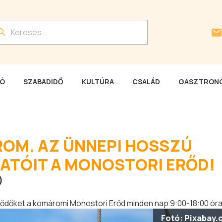
LÓ
SZABADIDŐ
KULTÚRA
CSALÁD
GASZTRONÓ
ROM. AZ ÜNNEPI HOSSZÚ
GATÓIT A MONOSTORI ERŐD!
)
lődőket a komáromi Monostori Erőd minden nap 9:00-18:00 óra
Fotó: Pixabay