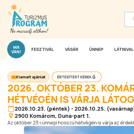
MA
FESZTIVÁL
VÁSÁR
ÜNNEP
LÁTNIVA
VAN!
Kiemelt ajánlat
ÉRTESÍTÉST KÉREK
2026. OKTÓBER 23. KOMÁ
HÉTVÉGÉN IS VÁRJA LÁTO
2026.10.23. (péntek) - 2026.10.25. (vasárnap
2900
Komárom
, Duna-part 1.
Az október 23-i ünnepi hosszú hétvégén is várja az érdek