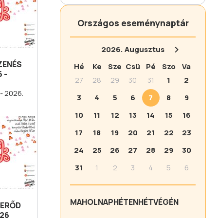
Országos eseménynaptár
2026.
Augusztus
ZENÉS
Hé
Ke
Sze
Csü
Pé
Szo
Va
 -
27
28
29
30
31
1
2
- 2026.
3
4
5
6
7
8
9
10
11
12
13
14
15
16
17
18
19
20
21
22
23
24
25
26
27
28
29
30
31
1
2
3
4
5
6
MA
HOLNAP
HÉTEN
HÉTVÉGÉN
 ERŐD
026