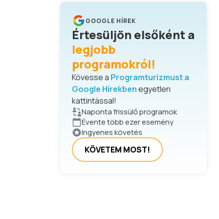
GOOGLE HÍREK
Értesüljön elsőként a
legjobb
programokról!
Kövesse a
Programturizmust a
Google Hírekben
egyetlen
kattintással!
Naponta frissülő programok
Évente több ezer esemény
Ingyenes követés
KÖVETEM MOST!