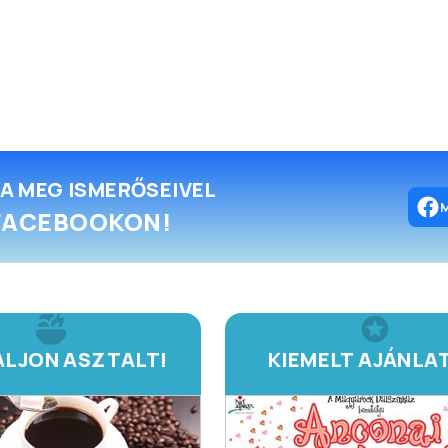
A MEG ISMERŐSEIVEL
FACEBOOKON!
LJON ASZTALT!
KIEMELT AJÁNLA