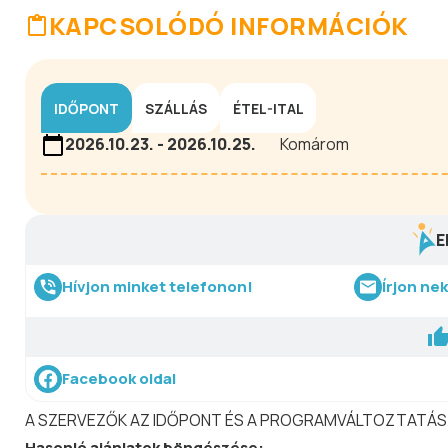
KAPCSOLÓDÓ INFORMÁCIÓK
IDŐPONT
SZÁLLÁS
ÉTEL-ITAL
2026.10.23. - 2026.10.25.
Komárom
E
Hívjon minket telefonon!
Írjon ne
Facebook oldal
A SZERVEZŐK AZ IDŐPONT ÉS A PROGRAMVÁLTOZTATÁS
Hasonló
ajánlatok
böngészése: