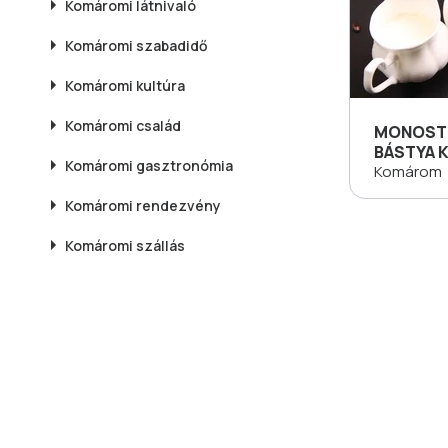
Komáromi
látnivaló
Komáromi
szabadidő
Komáromi
kultúra
Komáromi
család
MONOSTO
BÁSTYA 
Komáromi
gasztronómia
Komárom
Komáromi
rendezvény
Komáromi
szállás