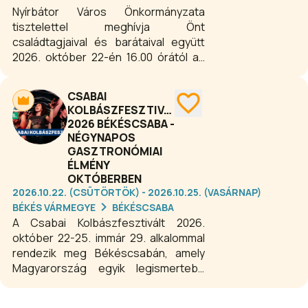
Nyírbátor Város Önkormányzata
tisztelettel meghívja Önt
családtagjaival és barátaival együtt
2026. október 22-én 16.00 órától az
1956-os forradalom és
szabadságharc 69. évfordulója
CSABAI
alkalmából rendezett ünnepi
KOLBÁSZFESZTIVÁL
megemlékezésre.
2026 BÉKÉSCSABA -
NÉGYNAPOS
GASZTRONÓMIAI
ÉLMÉNY
OKTÓBERBEN
2026.10.22. (CSÜTÖRTÖK) - 2026.10.25. (VASÁRNAP)
BÉKÉS VÁRMEGYE
BÉKÉSCSABA
A Csabai Kolbászfesztivált 2026.
október 22-25. immár 29. alkalommal
rendezik meg Békéscsabán, amely
Magyarország egyik legismertebb
gasztronómiai fesztiválja. A
négynapos esemény az ország