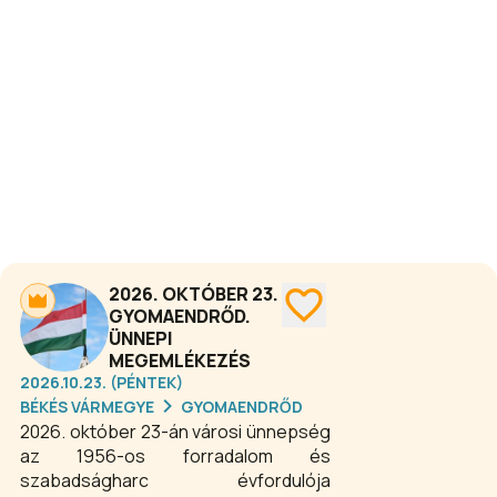
minden részéből várja a látogatókat,
akik a híres békéscsabai kolbászok, a
hagyományos disznótoros ételek és
a változatos kulturális programok
világában merülhetnek el.
2026. OKTÓBER 23.
GYOMAENDRŐD.
ÜNNEPI
MEGEMLÉKEZÉS
2026.10.23. (PÉNTEK)
BÉKÉS VÁRMEGYE
GYOMAENDRŐD
2026. október 23-án városi ünnepség
az 1956-os forradalom és
szabadságharc évfordulója