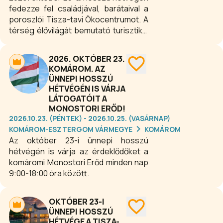
fedezze fel családjával, barátaival a
poroszlói Tisza-tavi Ökocentrumot. A
térség élővilágát bemutató turisztikai
látogatóközpont ezen a hétvégén
10.00-17:00 óra között várja látogatóit.
2026. OKTÓBER 23.
Európa legnagyobb édesvizi
KOMÁROM. AZ
akváriumrendszerében
ÜNNEPI HOSSZÚ
megtekinthetik meg a hazai halfauna
HÉTVÉGÉN IS VÁRJA
egyedeit. Sőt vizát is láthatunk, amint
LÁTOGATÓIT A
az alagútban sétálunk, és fejünk felett
MONOSTORI ERŐD!
úszik át.
2026.10.23. (PÉNTEK) - 2026.10.25. (VASÁRNAP)
KOMÁROM-ESZTERGOM VÁRMEGYE
KOMÁROM
Az október 23-i ünnepi hosszú
hétvégén is várja az érdeklődőket a
komáromi Monostori Erőd minden nap
9:00-18:00 óra között.
OKTÓBER 23-I
ÜNNEPI HOSSZÚ
HÉTVÉGE A TISZA-