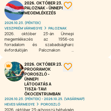
2026. OKTÓBER 23.
PALOZNAK - ÜNNEPI
MEGEMLÉKEZÉS
2026.10.23. (PÉNTEK)
VESZPRÉM VÁRMEGYE
PALOZNAK
2026. október 23-án Ünnepi
megemlékezés az 1956-os
forradalom és szabadságharc
évfordulóján Paloznakon a
Faluházban. Emlékezzünk együtt!
2026. OKTÓBER 23.
PROGRAMOK
POROSZLÓ -
ÜNNEPI
LÁTOGATÁS A
TISZA-TAVI
ÖKOCENTRUMBAN
2026.10.23. (PÉNTEK) - 2026.10.25. (VASÁRNAP)
HEVES VÁRMEGYE
POROSZLÓ
2026. október 23-ai hosszú hétvégén