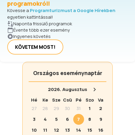
programokról!
pihenjen a wellness élményekben a
Kövesse a
Programturizmust a Google Hírekben
Balneum Hotelben.
egyetlen kattintással!
Naponta frissülő programok
Évente több ezer esemény
Ingyenes követés
KÖVETEM MOST!
Országos eseménynaptár
2026.
Augusztus
Hé
Ke
Sze
Csü
Pé
Szo
Va
27
28
29
30
31
1
2
3
4
5
6
7
8
9
10
11
12
13
14
15
16