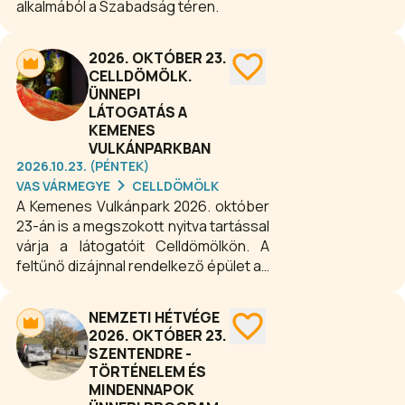
alkalmából a Szabadság téren.
2026. OKTÓBER 23.
CELLDÖMÖLK.
ÜNNEPI
LÁTOGATÁS A
KEMENES
VULKÁNPARKBAN
2026.10.23. (PÉNTEK)
VAS VÁRMEGYE
CELLDÖMÖLK
A Kemenes Vulkánpark 2026. október
23-án is a megszokott nyitva tartással
várja a látogatóit Celldömölkön. A
feltűnő dizájnnal rendelkező épület az
ország egyetlen vulkanológiai
kiállítását rejti, azaz majdnem 1000
NEMZETI HÉTVÉGE
m3-en kerül bemutatásra a Föld
2026. OKTÓBER 23.
vulkánossága általánosságban, a
SZENTENDRE -
Kárpát-medence és Magyarország
TÖRTÉNELEM ÉS
tűzhányói, majd végül helyi
MINDENNAPOK