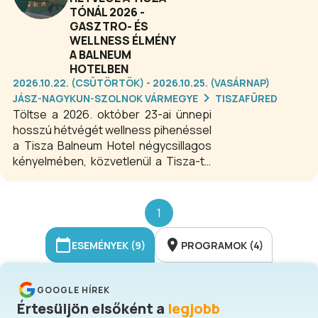
TÓNÁL 2026 -
GASZTRO- ÉS
WELLNESS ÉLMÉNY
A BALNEUM
HOTELBEN
2026.10.22. (CSÜTÖRTÖK) - 2026.10.25. (VASÁRNAP)
JÁSZ-NAGYKUN-SZOLNOK VÁRMEGYE
TISZAFÜRED
Töltse a 2026. október 23-ai ünnepi
hosszú hétvégét wellness pihenéssel
a Tisza Balneum Hotel négycsillagos
kényelmében, közvetlenül a Tisza-tó
festői partján! Őszi wellness
csomagunk tartalmazza a félpanziós
ellátást, a Balneum SPA és wellness
1
részleg korlátlan használatát, valamint
ajándék kerékpárhasználatot,
ESEMÉNYEK (9)
PROGRAMOK (4)
lehetőséget hosszabbításra,
szaunarituálékat, és szombaton
magyaros gasztroestet. Fedezze fel
GOOGLE HÍREK
a Tisza-tó vadregényes táját
Értesüljön elsőként a
legjobb
kerékpáron vagy sétálva, majd