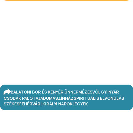
BALATONI BOR ÉS KENYÉR ÜNNEP
MÉZESVÖLGYI NYÁR
CSODÁK PALOTÁJA
DUMASZÍNHÁZ
SPIRITUÁLIS ELVONULÁS
SZÉKESFEHÉRVÁRI KIRÁLYI NAPOK
JEGYEK