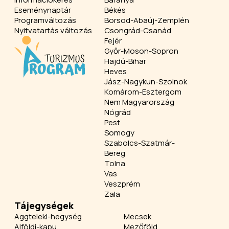
Eseménynaptár
Békés
Programváltozás
Borsod-Abaúj-Zemplén
Nyitvatartás változás
Csongrád-Csanád
Fejér
Győr-Moson-Sopron
Hajdú-Bihar
Heves
Jász-Nagykun-Szolnok
Komárom-Esztergom
Nem Magyarország
Nógrád
Pest
Somogy
Szabolcs-Szatmár-
Bereg
Tolna
Vas
Veszprém
Zala
Tájegységek
Aggteleki-hegység
Mecsek
Alföldi-kapu
Mezőföld