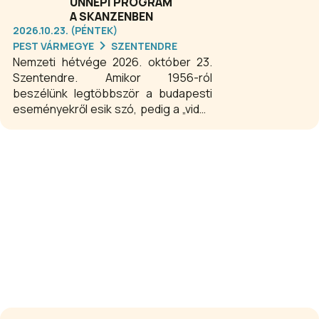
nevezetességünk, az öt és fél millió
ÜNNEPI PROGRAM
éves bazaltvulkán, a Ság hegy.
A SKANZENBEN
2026.10.23. (PÉNTEK)
PEST VÁRMEGYE
SZENTENDRE
Nemzeti hétvége 2026. október 23.
Szentendre. Amikor 1956-ról
beszélünk legtöbbször a budapesti
eseményekről esik szó, pedig a „vidék
forradalma” legalább annyi figyelmet
érdemel, mint a fővárosé. Az 1956-os
forradalom és szabadságharc
ugyanis vidéken kezdődött és vidéken
ért véget. Budapesten kívül a vidéki
nagyvárosokban az értelmiség
mellett az ipari munkásság soraiban is
elindult a szervezkedés, és a
falvakban is megmozdultak az
emberek.