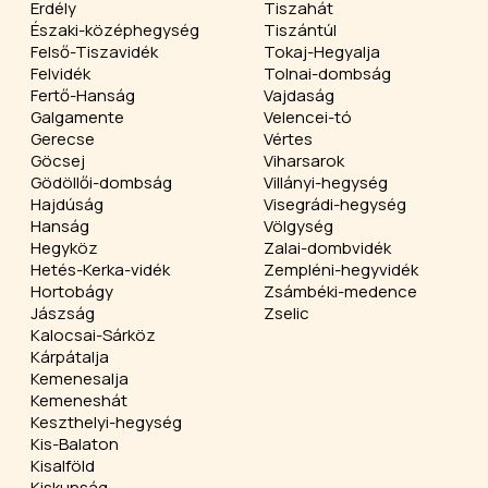
Erdély
Tiszahát
Északi-középhegység
Tiszántúl
Felső-Tiszavidék
Tokaj-Hegyalja
Felvidék
Tolnai-dombság
Fertő-Hanság
Vajdaság
Galgamente
Velencei-tó
Gerecse
Vértes
Göcsej
Viharsarok
Gödöllői-dombság
Villányi-hegység
Hajdúság
Visegrádi-hegység
Hanság
Völgység
Hegyköz
Zalai-dombvidék
Hetés-Kerka-vidék
Zempléni-hegyvidék
Hortobágy
Zsámbéki-medence
Jászság
Zselic
Kalocsai-Sárköz
Kárpátalja
Kemenesalja
Kemeneshát
Keszthelyi-hegység
Kis-Balaton
Kisalföld
Kiskunság