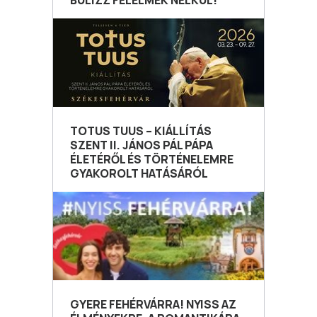
BULIZZ FÉLELMEK NÉLKÜL!
TOTUS TUUS – KIÁLLÍTÁS
SZENT II. JÁNOS PÁL PÁPA
ÉLETÉRŐL ÉS TÖRTÉNELEMRE
GYAKOROLT HATÁSÁRÓL
GYERE FEHÉRVÁRRA! NYISS AZ