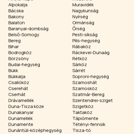
Alpokalja
Muravidék
Bácska
Nagykunság
Bakony
Nyírség
Balaton
Ormánság
Baranyai-dombság
Őrség
Belső-Somogy
Pesti-síkság
Bereg
Pilis-hegység
Bihar
Rábaköz
Bodrogköz
Ráckevei-Dunaág
Börzsöny
Rétköz
Budai-hegység
Sárköz
Bükk
Sárrét
Bükkalja
Soproni-hegység
Csallóköz
Szamoshát
Cserehát
Szamosköz
Cserhát
Szatmár-Bereg
Drávamellék
Szentendrei-sziget
Duna-Tisza köze
Szigetköz
Dunakanyar
Taktaköz
Dunamellék
Tápiómente
Dunamente
Tétényi-fennsík
Dunántúli-középhegység
Tisza-tó