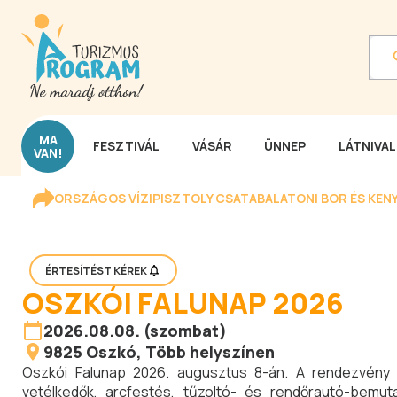
MA
FESZTIVÁL
VÁSÁR
ÜNNEP
LÁTNIVA
VAN!
ORSZÁGOS VÍZIPISZTOLY CSATA
BALATONI BOR ÉS KEN
ÉRTESÍTÉST KÉREK
OSZKÓI FALUNAP 2026
2026.08.08. (szombat)
9825
Oszkó
, Több helyszínen
Oszkói Falunap 2026. augusztus 8-án. A rendezvény 
vetélkedők, arcfestés, tűzoltó- és rendőrautó-bem