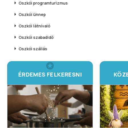
Oszkói
programturizmus
Oszkói
ünnep
Oszkói
látnivaló
Oszkói
szabadidő
Oszkói
szállás
ÉRDEMES FELKERESNI
KÖZ