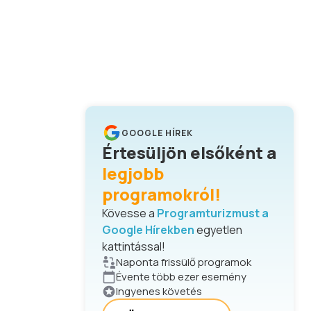
GOOGLE HÍREK
Értesüljön elsőként a
legjobb
programokról!
Kövesse a
Programturizmust a
Google Hírekben
egyetlen
kattintással!
Naponta frissülő programok
Évente több ezer esemény
Ingyenes követés