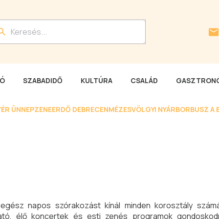
LÓ
SZABADIDŐ
KULTÚRA
CSALÁD
GASZTRONÓ
YÉR ÜNNEP
ZENEERDŐ DEBRECEN
MÉZESVÖLGYI NYÁR
BORBUSZ A 
egész napos szórakozást kínál minden korosztály számár
utató, élő koncertek és esti zenés programok gondosko