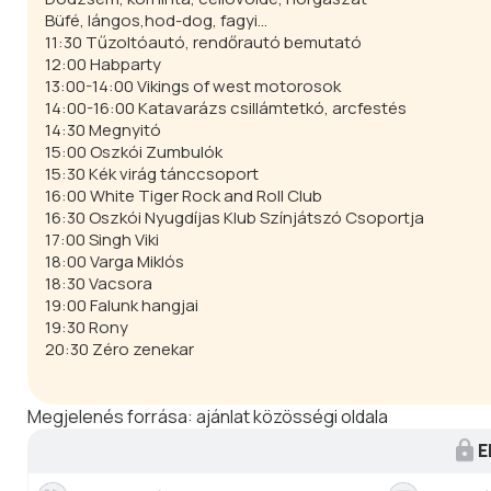
Büfé, lángos,hod-dog, fagyi...
11:30 Tűzoltóautó, rendőrautó bemutató
12:00 Habparty
13:00-14:00 Vikings of west motorosok
14:00-16:00 Katavarázs csillámtetkó, arcfestés
14:30 Megnyitó
15:00 Oszkói Zumbulók
15:30 Kék virág tánccsoport
16:00 White Tiger Rock and Roll Club
16:30 Oszkói Nyugdíjas Klub Színjátszó Csoportja
17:00 Singh Viki
18:00 Varga Miklós
18:30 Vacsora
19:00 Falunk hangjai
19:30 Rony
20:30 Zéro zenekar
Megjelenés forrása:
ajánlat közösségi oldala
E