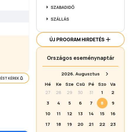
SZABADIDŐ
SZÁLLÁS
ÚJ PROGRAM HIRDETÉS
Országos eseménynaptár
2026.
Augusztus
TÉST KÉREK
Hé
Ke
Sze
Csü
Pé
Szo
Va
27
28
29
30
31
1
2
3
4
5
6
7
8
9
10
11
12
13
14
15
16
17
18
19
20
21
22
23