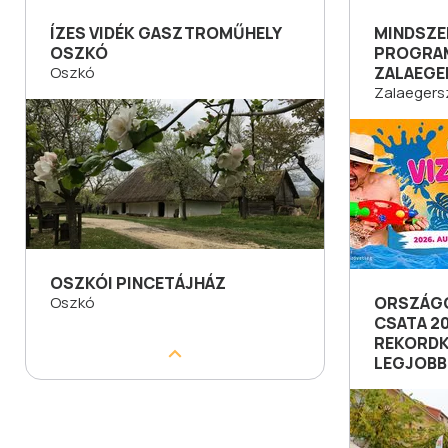
ÍZES VIDÉK GASZTROMŰHELY
MINDSZ
OSZKÓ
PROGRA
Oszkó
ZALAEGE
Zalaegers
OSZKÓI PINCETÁJHÁZ
Oszkó
ORSZÁGO
CSATA 2
REKORDK
LEGJOBB