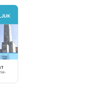
LJUK
ST
fok-