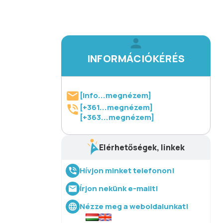
INFORMÁCIÓKÉRÉS
[info...megnézem]
[+361...megnézem]
[+363...megnézem]
Elérhetőségek, linkek
Hívjon minket telefonon!
Írjon nekünk e-mailt!
Nézze meg a weboldalunkat!