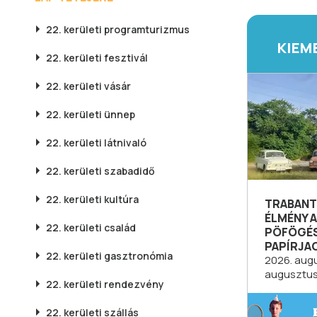
22. kerületi
programturizmus
KIEM
22. kerületi
fesztivál
22. kerületi
vásár
22. kerületi
ünnep
22. kerületi
látnivaló
22. kerületi
szabadidő
22. kerületi
kultúra
TRABANT
ÉLMÉNY 
22. kerületi
család
PÖFÖGÉS
PAPÍRJA
22. kerületi
gasztronómia
2026. augu
augusztus
22. kerületi
rendezvény
22. kerületi
szállás