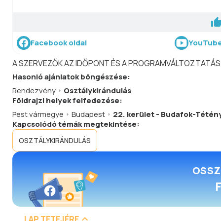
Facebook oldal
YouTube
A SZERVEZŐK AZ IDŐPONT ÉS A PROGRAMVÁLTOZTATÁS
Hasonló
ajánlatok
böngészése:
Rendezvény
Osztálykirándulás
Földrajzi helyek felfedezése:
Pest vármegye
Budapest
22. kerület - Budafok-Tétén
Kapcsolódó témák megtekintése:
OSZTÁLYKIRÁNDULÁS
OSSZ
LAP TETEJÉRE