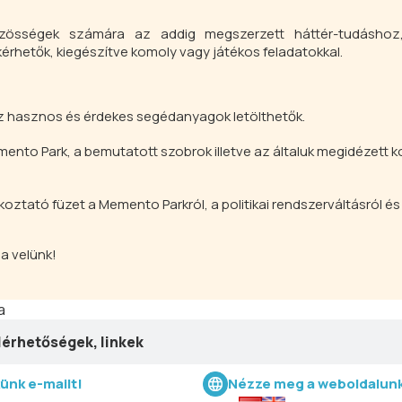
özösségek számára az addig megszerzett háttér-tudáshoz,
rhetők, kiegészítve komoly vagy játékos feladatokkal.
oz hasznos és érdekes segédanyagok letölthetők.
nto Park, a bemutatott szobrok illetve az általuk megidézett k
ztató füzet a Memento Parkról, a politikai rendszerváltásról és
a velünk!
a
lérhetőségek, linkek
künk e-mailt!
Nézze meg a weboldalunk