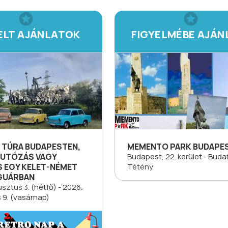
ELT AJÁNLATOK
FIGYELMÉBE AJÁN
 TÚRA BUDAPESTEN,
MEMENTO PARK BUDAPE
AUTÓZÁS VAGY
Budapest, 22. kerület - Buda
 EGY KELET-NÉMET
Tétény
GUÁRBAN
sztus 3. (hétfő) - 2026.
 9. (vasárnap)