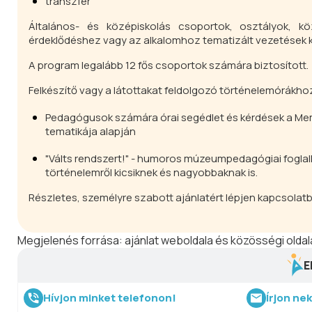
transzfer
Általános- és középiskolás csoportok, osztályok, k
érdeklődéshez vagy az alkalomhoz tematizált vezetések ké
A program legalább 12 fős csoportok számára biztosított.
Felkészítő vagy a látottakat feldolgozó történelemórákh
Pedagógusok számára órai segédlet és kérdések a Meme
tematikája alapján
"Válts rendszert!" - humoros múzeumpedagógiai foglalko
történelemről kicsiknek és nagyobbaknak is.
Részletes, személyre szabott ajánlatért lépjen kapcsolatb
Megjelenés forrása:
ajánlat weboldala és közösségi oldal
E
Hívjon minket telefonon!
Írjon ne