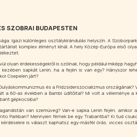
ÉS SZOBRAI BUDAPESTEN
ga. Igazi különleges osztálykirándulás helyszín. A Szoborpa
aktártárlat komplex élményt kínál. A hely Közép-Európa első oly
lékeztet.
ül olyan érdekességekről is szólnak, hogy például miképp hagyh
 kezében sapkát Lenin, ha a fején is van egy? Hányszor lehe
kor Csepelen járt?
 Gulyáskommunizmus és a Fridzsiderszocializmus országának? 
ült a 60-as években a Bambi üdítőital? Mi volt a véleménye a
rabant gépkocsiba?
opagandistán van szemüveg? Van-e sapka Lenin fején, amikor a
nto Parkban? Mennyien férnek be egy Trabantba? Ki tud csuk
 kérdésekre is választ kaphatsz egy-másfél órás, vicces osztá