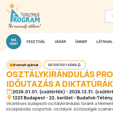
MA
FESZTIVÁL
VÁSÁR
ÜNNEP
LÁTNIVA
VAN!
Kiemelt ajánlat
ÉRTESÍTÉST KÉREK
OSZTÁLYKIRÁNDULÁS PRO
IDŐUTAZÁS A DIKTATÚRÁK
2026.01.01. (csütörtök) - 2026.12.31. (csütör
1223
Budapest
-
22. kerület - Budafok-Tétény
Vezetéses budapesti osztálykirándulás túráink a Mement
középiskolás csoportok, osztályok, közösségek számára 