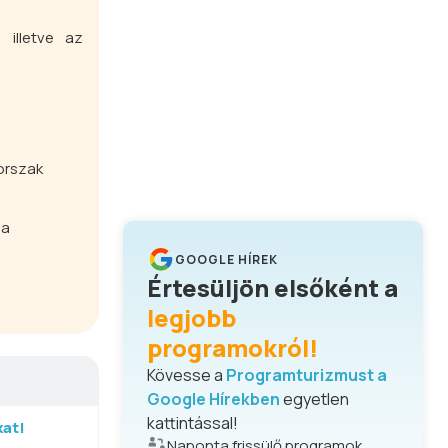
 illetve az
orszak
 a
GOOGLE HÍREK
Értesüljön elsőként a
legjobb
programokról!
Kövesse a
Programturizmust a
Google Hírekben
egyetlen
kattintással!
at!
Naponta frissülő programok