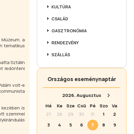
KULTÚRA
CSALÁD
GASZTRONÓMIA
rk Múzeum, a
RENDEZVÉNY
an tematikus
SZÁLLÁS
atta Sztálin
t ledönteni
Országos eseménynaptár
Vidám volt-e
 kommunista
2026.
Augusztus
Hé
Ke
Sze
Csü
Pé
Szo
Va
 kezében is
ott szemmel
27
28
29
30
31
1
2
lykirándulás
3
4
5
6
7
8
9