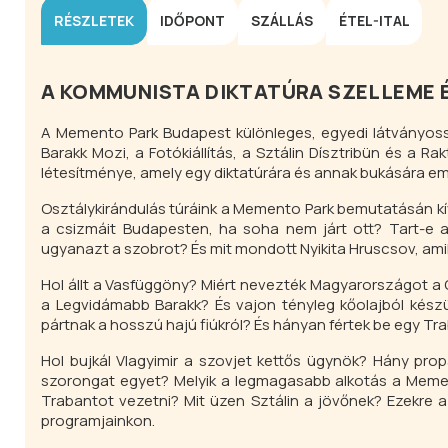
RÉSZLETEK
IDŐPONT
SZÁLLÁS
ÉTEL-ITAL
A KOMMUNISTA DIKTATÚRA SZELLEME 
A Memento Park Budapest különleges, egyedi látványossá
Barakk Mozi, a Fotókiállítás, a Sztálin Dísztribün és a R
létesítménye, amely egy diktatúrára és annak bukására em
Osztálykirándulás túráink a Memento Park bemutatásán kív
a csizmáit Budapesten, ha soha nem járt ott? Tart-e a
ugyanazt a szobrot? És mit mondott Nyikita Hruscsov, ami
Hol állt a Vasfüggöny? Miért nevezték Magyarországot a
a Legvidámabb Barakk? És vajon tényleg kőolajból kész
pártnak a hosszú hajú fiúkról? És hányan fértek be egy T
Hol bujkál Vlagyimir a szovjet kettős ügynök? Hány pr
szorongat egyet? Melyik a legmagasabb alkotás a Meme
Trabantot vezetni? Mit üzen Sztálin a jövőnek? Ezekre a
programjainkon.