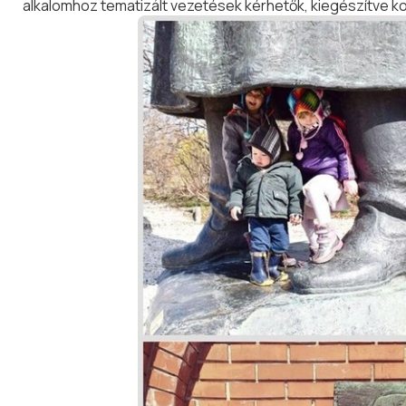
alkalomhoz tematizált vezetések kérhetők, kiegészítve ko