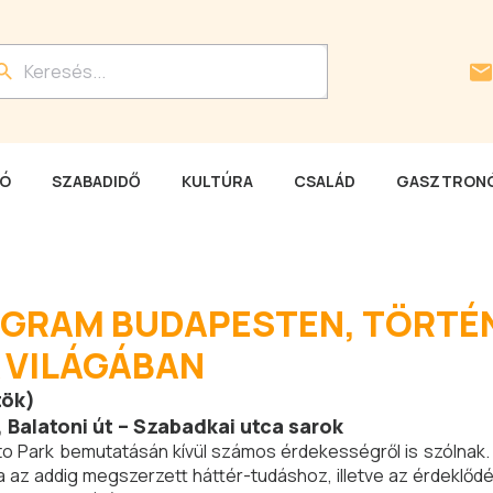
LÓ
SZABADIDŐ
KULTÚRA
CSALÁD
GASZTRONÓ
GRAM BUDAPESTEN, TÖRTÉ
 VILÁGÁBAN
tök)
, Balatoni út – Szabadkai utca sarok
o Park bemutatásán kívül számos érdekességről is szólnak. 
az addig megszerzett háttér-tudáshoz, illetve az érdeklőd