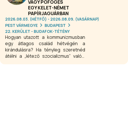
fesztivál célja, hogy barátságos
VAGY PÖFÖGÉS
környezetben, változatos szabadtéri
EGY KELET-NÉMET
programokkal adjon gondtalan
PAPÍRJAGUÁRBAN
kikapcsolódást felnőtteknek és
2026.08.03. (HÉTFŐ) - 2026.08.09. (VASÁRNAP)
gyerekeknek egyaránt.
PEST VÁRMEGYE
BUDAPEST
22. KERÜLET - BUDAFOK-TÉTÉNY
Hogyan utazott a kommunizmusban
egy átlagos család hétvégén a
kirándulásra? Ha tényleg szeretnéd
átélni a „létező szocializmus” valódi
hangulatát, akkor kihagyhatatlan a
Trabant-élmény!
Összetéveszthetetlen hang,
kékesszürke füsttenger és
felejthetetlen szag – mindez szűkös
kényelmetlenséggel párosítva.