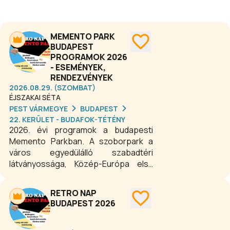
MEMENTO PARK
BUDAPEST
PROGRAMOK 2026
- ESEMÉNYEK,
RENDEZVÉNYEK
2026.08.29. (SZOMBAT)
ÉJSZAKAI SÉTA
PEST VÁRMEGYE
BUDAPEST
22. KERÜLET - BUDAFOK-TÉTÉNY
2026. évi programok a budapesti
Memento Parkban. A szoborpark a
város egyedülálló szabadtéri
látványossága, Közép-Európa első
olyan tematikus létesítménye, amely
egy diktatúrára és annak bukására
RETRO NAP
emlékeztet. A szabadtéri kiállítás
BUDAPEST 2026
mellett tematikus rendezvényekkel is
várják a látogatókat.