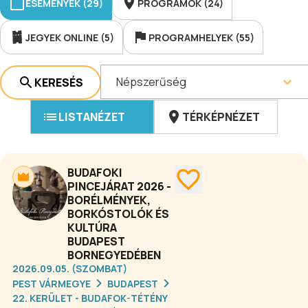
ESEMÉNYEK (29)
PROGRAMOK (24)
JEGYEK ONLINE (5)
PROGRAMHELYEK (55)
Népszerűség
KERESÉS
LISTANÉZET
TÉRKÉPNÉZET
BUDAFOKI
PINCEJÁRAT 2026 -
BORÉLMÉNYEK,
BORKÓSTOLÓK ÉS
KULTÚRA
BUDAPEST
BORNEGYEDÉBEN
2026.09.05. (SZOMBAT)
PEST VÁRMEGYE
BUDAPEST
22. KERÜLET - BUDAFOK-TÉTÉNY