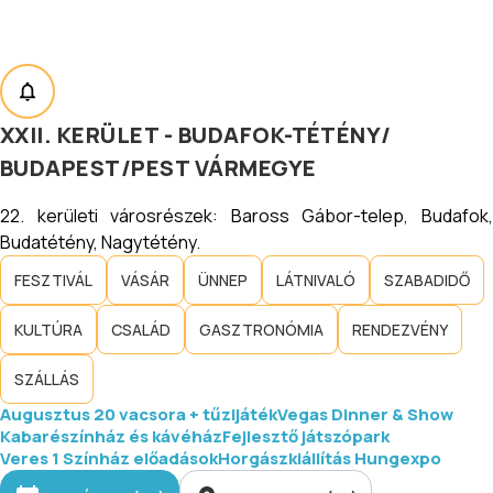
XXII. KERÜLET - BUDAFOK-TÉTÉNY
/
BUDAPEST
/
PEST VÁRMEGYE
22. kerületi városrészek: Baross Gábor-telep, Budafok,
Budatétény, Nagytétény.
FESZTIVÁL
VÁSÁR
ÜNNEP
LÁTNIVALÓ
SZABADIDŐ
KULTÚRA
CSALÁD
GASZTRONÓMIA
RENDEZVÉNY
SZÁLLÁS
Augusztus 20 vacsora + tűzijáték
Vegas Dinner & Show
Kabarészínház és kávéház
Fejlesztő játszópark
Veres 1 Színház előadások
Horgászkiállítás Hungexpo