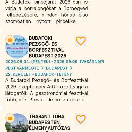
A Budafoki pincejárat 2026-ban is
várja a borrajongókat a Bornegyed
felfedezésére, minden hónap első
szombatján nyitott pincékkel és
különleges programokkal. A látogatók
borkóstolókon, kiállításokon és
BUDAFOKI
könnyűzenei eseményeken vehetnek
PEZSGŐ- ÉS
részt, miközben megismerkedhetnek
BORFESZTIVÁL
a főváros híres pezsgőkészítőivel és
BUDAPEST 2026
borászaival. A Budafoki pincejárat a
2026.09.04. (PÉNTEK) - 2026.09.06. (VASÁRNAP)
gasztronómia, tradíció és borkultúra
PEST VÁRMEGYE
BUDAPEST
egyedülálló élményét nyújtja, ráadásul
22. KERÜLET - BUDAFOK-TÉTÉNY
a helyszínek között 14:30 és 20:30
A Budafoki Pezsgő- és Borfesztivál
között ingyenes kisbuszok biztosítják
2026. szeptember 4-6. között várja a
a kényelmes közlekedést.
látogatóit. A gasztronómiai fesztivál
több, mint 3 évtizede hozza össze a
minőségi borokat és pezsgőket, a
gasztronómiát, a kultúrát és a jó
TRABANT TÚRA
hangulatú koncerteket kedvelőket
BUDAPESTEN,
Budafok varázslatos utcáin, terein. A
ÉLMÉNY AUTÓZÁS