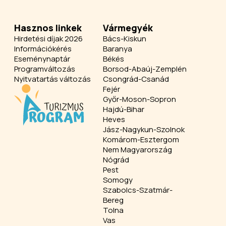
Hasznos linkek
Vármegyék
Hirdetési díjak 2026
Bács-Kiskun
Információkérés
Baranya
Eseménynaptár
Békés
Programváltozás
Borsod-Abaúj-Zemplén
Nyitvatartás változás
Csongrád-Csanád
Fejér
Győr-Moson-Sopron
Hajdú-Bihar
Heves
Jász-Nagykun-Szolnok
Komárom-Esztergom
Nem Magyarország
Nógrád
Pest
Somogy
Szabolcs-Szatmár-
Bereg
Tolna
Vas