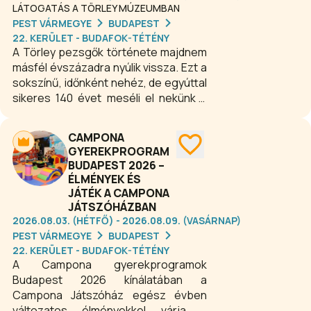
LÁTOGATÁS A TÖRLEY MÚZEUMBAN
PEST VÁRMEGYE
BUDAPEST
22. KERÜLET - BUDAFOK-TÉTÉNY
A Törley pezsgők története majdnem
másfél évszázadra nyúlik vissza. Ezt a
sokszínű, időnként nehéz, de egyúttal
sikeres 140 évet meséli el nekünk a
Törley Gyűjtemény és
Látogatóközpont. Egyénileg érkező
CAMPONA
látogatók számára a Törley
GYEREKPROGRAM
Gyűjtemény és Látogatóközpont
BUDAPEST 2026 –
megtekintése és a vezetett
ÉLMÉNYEK ÉS
pinceséta csak az általunk
JÁTÉK A CAMPONA
meghirdetett programok
JÁTSZÓHÁZBAN
időpontjában lehetséges.
2026.08.03. (HÉTFŐ) - 2026.08.09. (VASÁRNAP)
Csoportokat előzetes bejelentkezés
PEST VÁRMEGYE
BUDAPEST
alapján, előre egyeztetett időpontban
22. KERÜLET - BUDAFOK-TÉTÉNY
A Campona gyerekprogramok
fogadunk.
Budapest 2026 kínálatában a
Campona Játszóház egész évben
változatos élményekkel várja a