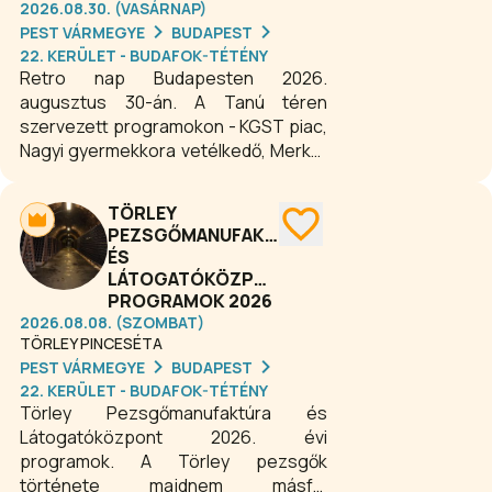
2026.08.30. (VASÁRNAP)
PEST VÁRMEGYE
BUDAPEST
22. KERÜLET - BUDAFOK-TÉTÉNY
Retro nap Budapesten 2026.
augusztus 30-án. A Tanú téren
szervezett programokon - KGST piac,
Nagyi gyermekkora vetélkedő, Merkúr
nyomában autómustra, Kívánság
műsor, Fridzsiderszocializmus
TÖRLEY
Budafokon, Én vagyok a Skála Kópé - a
PEZSGŐMANUFAKTÚRA
részvétel ingyenes.
ÉS
LÁTOGATÓKÖZPONT
PROGRAMOK 2026
2026.08.08. (SZOMBAT)
TÖRLEY PINCESÉTA
PEST VÁRMEGYE
BUDAPEST
22. KERÜLET - BUDAFOK-TÉTÉNY
Törley Pezsgőmanufaktúra és
Látogatóközpont 2026. évi
programok. A Törley pezsgők
története majdnem másfél