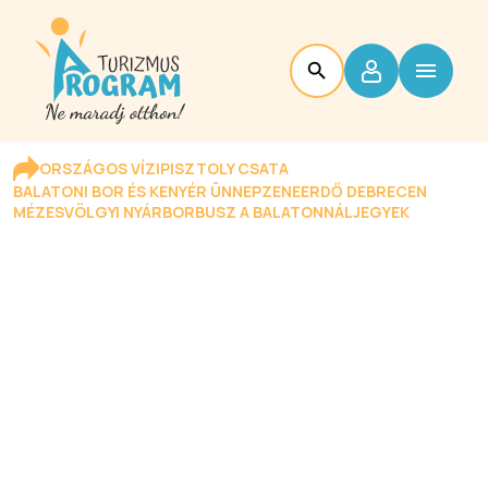
ORSZÁGOS VÍZIPISZTOLY CSATA
BALATONI BOR ÉS KENYÉR ÜNNEP
ZENEERDŐ DEBRECEN
MÉZESVÖLGYI NYÁR
BORBUSZ A BALATONNÁL
JEGYEK