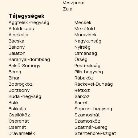
Veszprém
Zala
Tájegységek
Aggteleki-hegység
Mecsek
Alföldi-kapu
Mezőföld
Alpokalja
Muravidék
Bácska
Nagykunság
Bakony
Nyírség
Balaton
Ormánság
Baranyai-dombság
Őrség
Belső-Somogy
Pesti-síkság
Bereg
Pilis-hegység
Bihar
Rábaköz
Bodrogköz
Ráckevei-Dunaág
Börzsöny
Rétköz
Budai-hegység
Sárköz
Bükk
Sárrét
Bükkalja
Soproni-hegység
Csallóköz
Szamoshát
Cserehát
Szamosköz
Cserhát
Szatmár-Bereg
Drávamellék
Szentendrei-sziget