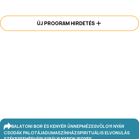
ÚJ PROGRAM HIRDETÉS
BALATONI BOR ÉS KENYÉR ÜNNEP
MÉZESVÖLGYI NYÁR
CSODÁK PALOTÁJA
DUMASZÍNHÁZ
SPIRITUÁLIS ELVONULÁS
SZÉKESFEHÉRVÁRI KIRÁLYI NAPOK
JEGYEK