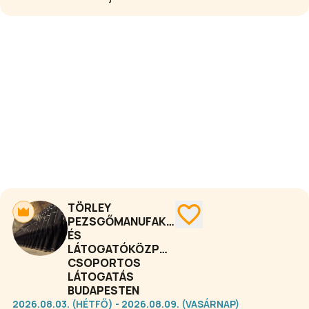
évszázadra nyúlik vissza. Ezt a
sokszínű, időnként nehéz, de egyúttal
sikeres 140 évet mesélik el nekünk a
Törley Gyűjtemény és
Látogatóközpont népszerű
programjai.
TÖRLEY
PEZSGŐMANUFAKTÚRA
ÉS
LÁTOGATÓKÖZPONT
CSOPORTOS
LÁTOGATÁS
BUDAPESTEN
2026.08.03. (HÉTFŐ) - 2026.08.09. (VASÁRNAP)