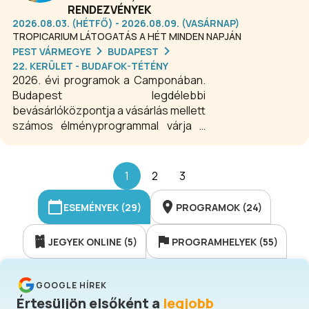
ahol a modern játékok és változatos
RENDEZVÉNYEK
élményelemek garantálják a felhőtlen
2026.08.03. (HÉTFŐ) - 2026.08.09. (VASÁRNAP)
szórakozást minden korosztály
TROPICARIUM LÁTOGATÁS A HÉT MINDEN NAPJÁN
számára.
PEST VÁRMEGYE
BUDAPEST
22. KERÜLET - BUDAFOK-TÉTÉNY
2026. évi programok a Camponában.
Budapest legdélebbi
bevásárlóközpontja a vásárlás mellett
számos élményprogrammal várja a
látogatókat. A Campona ékköve az
egyedülálló Tropicarium
lélegzetelállító élményekkel
1
2
3
ajándékoz meg minden korosztályt. A
családok kényemét szolgálja a
ESEMÉNYEK (29)
PROGRAMOK (24)
Kalandpark és Játszóház. Van mozi és
Játékterem is.
JEGYEK ONLINE (5)
PROGRAMHELYEK (55)
GOOGLE HÍREK
Értesüljön elsőként a
legjobb