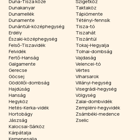
Duna-Tisza köze
Szigetköz
Dunakanyar
Taktaköz
Dunamellék
Tápiómente
Dunamente
Tétényi-fennsík
Dunántúli-középhegység
Tisza-tó
Erdély
Tiszahát
Északi-középhegység
Tiszántúl
Felső-Tiszavidék
Tokaj-Hegyalja
Felvidék
Tolnai-dombság
Fertő-Hanság
Vajdaság
Galgamente
Velencei-tó
Gerecse
Vértes
Göcsej
Viharsarok
Gödöllői-dombság
Villányi-hegység
Hajdúság
Visegrádi-hegység
Hanság
Völgység
Hegyköz
Zalai-dombvidék
Hetés-Kerka-vidék
Zempléni-hegyvidék
Hortobágy
Zsámbéki-medence
Jászság
Zselic
Kalocsai-Sárköz
Kárpátalja
Kemenesalja