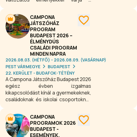
családokat Budapest 22. kerületében.
A gyermekeket ügyességi pályák,
CAMPONA
trambulin, ugrálóvár, ismeretterjesztő
JÁTSZÓHÁZ
programok, tematikus partik és
PROGRAM
izgalmas játékok szórakoztatják, ahol
BUDAPEST 2026 –
kicsik és nagyok egyaránt önfeledten
ÉLMÉNYDÚS
kikapcsolódhatnak. A Campona
CSALÁDI PROGRAM
Játszóház ideális családi program
MINDEN NAPRA
Budapesten, ahol a biztonságos
2026.08.03. (HÉTFŐ) - 2026.08.09. (VASÁRNAP)
PEST VÁRMEGYE
BUDAPEST
környezet és a vidám élmények
22. KERÜLET - BUDAFOK-TÉTÉNY
garantálják a felejthetetlen időtöltést.
A Campona Játszóház Budapest 2026
egész évben izgalmas
kikapcsolódást kínál a gyermekeknek,
családoknak és iskolai csoportoknak
a Campona Bevásárlóközpont
területén. A több mint 1000 m²-es,
CAMPONA
fedett és klimatizált játszóház
PROGRAMOK 2026
biztonságos, kényelmes
BUDAPEST -
környezetben várja a látogatókat,
ESEMÉNYEK,