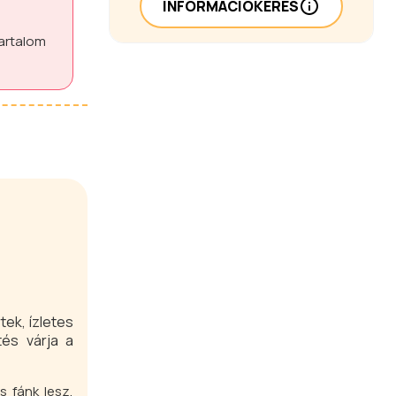
INFORMÁCIÓKÉRÉS
tartalom
ek, ízletes
és várja a
 fánk lesz,