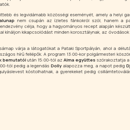
atók.
ttebb és legvidámabb közösségi eseményét, amely a helyi ga
falunap
nem csupán az ízletes fánkokról szól, hanem a pa
A rendezvény célja, hogy a hagyományos recept alapján készü
kal kínáljon kikapcsolódást minden korosztálynak, az óvodások 
árnap várja a látogatókat a Pataki Sportpályán, ahol a délu
szágos hírű fellépők. A program 13:00-kor polgármesteri köszön
k bemutatói
után 15:00-tól az
Alma együttes
szórakoztatja a
:00-tól pedig a legendás
Dolly
alapozza meg, a napot pedig
D
ulyáslevest kóstolhatnak, a gyerekeket pedig csillámtetovál