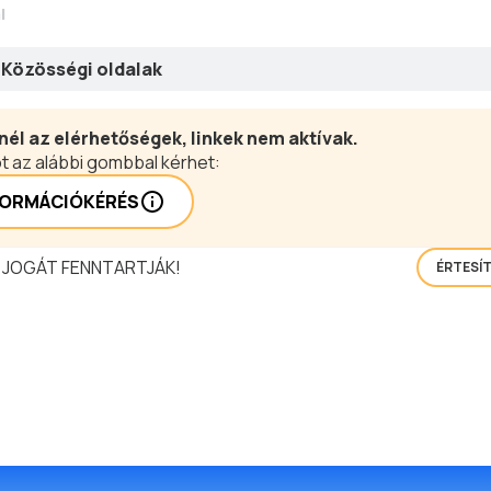
l
Közösségi oldalak
nél az elérhetőségek, linkek nem aktívak.
t az alábbi gombbal kérhet:
FORMÁCIÓKÉRÉS
 JOGÁT FENNTARTJÁK!
ÉRTESÍ