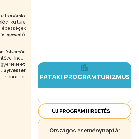
sztronómiai
lóc kultúra
lt édességek
fellépésétől
tán folyamán
tővel indul,
 gyerekeket.
j. Sylvester
PATAKI PROGRAMTURIZMUS
ás, henna és
ÚJ PROGRAM HIRDETÉS
Országos eseménynaptár