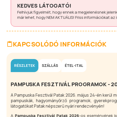
KEDVES LÁTOGATÓ!
Felhívjuk figyelmét, hogy ennek a megjelenésnek jelen
már lehet, hogy
NEM AKTUÁLIS!
Friss információkat az
KAPCSOLÓDÓ INFORMÁCIÓK
RÉSZLETEK
SZÁLLÁS
ÉTEL-ITAL
PAMPUSKA FESZTIVÁL PROGRAMOK - 20
A Pampuska Fesztivál Patak 2026. május 24-én kerül m
pampuskák, hagyományőrző programok, gyerekprog
látogatókat Patak népszerű nyári rendezvényén!
A
Pampuska Fesztivál Patak 2026
-os eseményének kö