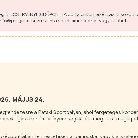
leg
NINCS ÉRVÉNYES IDŐPONTJA
portálunkon, ezért az itt közölt 
info@programturizmus.hu
e-mail címen kérhet vagy küldhet.
26. MÁJUS 24.
egrendezésre a Pataki Sportpályán, ahol fergeteges koncert
ramok, gasztronómiai ínyencségek és még sok meglepet
zéppontjában természetesen a pampuska, vagyis a szalagos