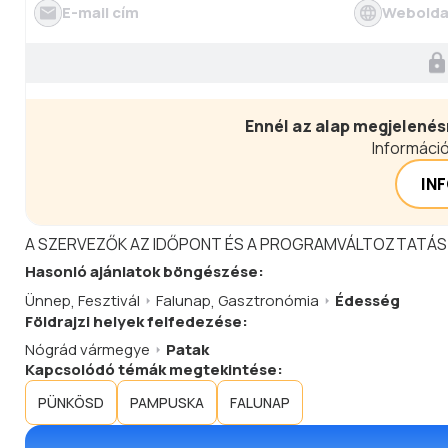
E-mail cím
Webolda
Ennél az alap megjelenés
Információ
IN
A SZERVEZŐK AZ IDŐPONT ÉS A PROGRAMVÁLTOZTATÁS
Hasonló
ajánlatok
böngészése:
Ünnep
,
Fesztivál
Falunap
,
Gasztronómia
Édesség
Földrajzi helyek felfedezése:
Nógrád vármegye
Patak
Kapcsolódó témák megtekintése:
PÜNKÖSD
PAMPUSKA
FALUNAP