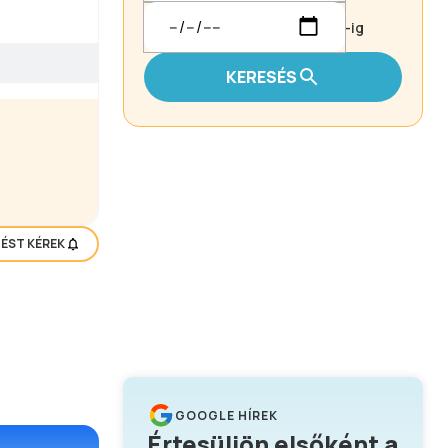
-ig
KERESÉS
TÉST KÉREK
GOOGLE HÍREK
Értesüljön elsőként a