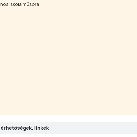
lános Iskola műsora
lérhetőségek, linkek