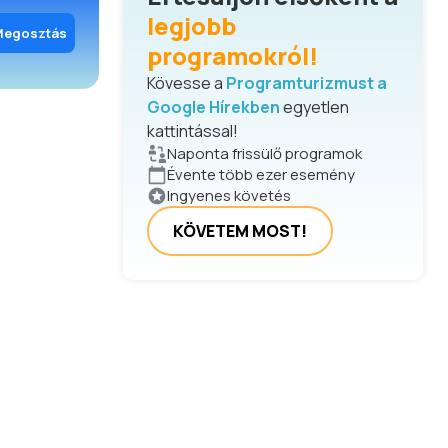
legjobb
Megosztás
programokról!
Kövesse a
Programturizmust a
Google Hírekben
egyetlen
kattintással!
Naponta frissülő programok
Évente több ezer esemény
Ingyenes követés
KÖVETEM MOST!