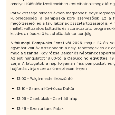
amelyet különféle ízesítésekben kóstolhatnak meg a látog
Patak községe minden évben megrendezi egyik legmeghi
különlegesség, a
pampuska
köré szerveződik. Ez a
megőrzéséről és a falu lakóinak összetartozásáról is. 
mellett változatos kulturális és szórakoztató programok
kezdve a népszerű hazai előadók koncertjéig.
A
falunapi Pampuska Fesztivál 2026.
május 24-én, vas
egymást váltják a színpadon a helyi tehetségek és az or
majd a
Szandai Kövirózsa Dalkör
és
néptánccsoporto
Az esti hangulatot 18:00-tól a
Capuccino együttes
, 19
zárja. A látogatók a nap folyamán friss pampuskát és g
hajfonás várja ezen az ünnepi eseményen.
13:00 – Polgármesteri köszöntő
13:10 – Szandai Kövirózsa Dalkör
13:25 – Cserbókák – Cserháthaláp
13:45 – Szenior tánc Patak