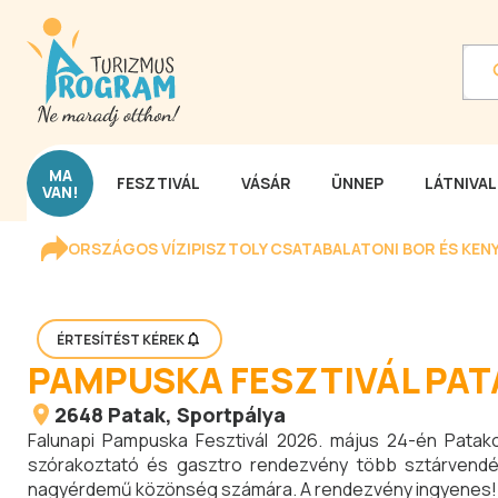
MA
FESZTIVÁL
VÁSÁR
ÜNNEP
LÁTNIVA
VAN!
ORSZÁGOS VÍZIPISZTOLY CSATA
BALATONI BOR ÉS KEN
ÉRTESÍTÉST KÉREK
PAMPUSKA FESZTIVÁL PAT
2648
Patak
, Sportpálya
Falunapi Pampuska Fesztivál 2026. május 24-én Patako
szórakoztató és gasztro rendezvény több sztárvendég
nagyérdemű közönség számára. A rendezvény ingyenes!