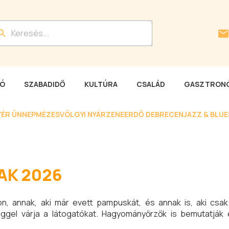
LÓ
SZABADIDŐ
KULTÚRA
CSALÁD
GASZTRONÓ
YÉR ÜNNEP
MÉZESVÖLGYI NYÁR
ZENEERDŐ DEBRECEN
JAZZ & BLU
AK 2026
n, annak, aki már evett pampuskát, és annak is, aki csa
gel várja a látogatókat. Hagyományőrzők is bemutatják 