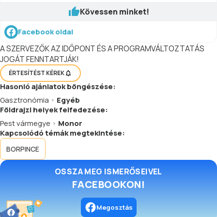
Kövessen minket!
Facebook oldal
A SZERVEZŐK AZ IDŐPONT ÉS A PROGRAMVÁLTOZTATÁS
JOGÁT FENNTARTJÁK!
ÉRTESÍTÉST KÉREK
Hasonló
ajánlatok
böngészése:
Gasztronómia
Egyéb
Földrajzi helyek felfedezése:
Pest vármegye
Monor
Kapcsolódó témák megtekintése:
BORPINCE
OSSZA MEG ISMERŐSEIVEL
FACEBOOKON!
Megosztás