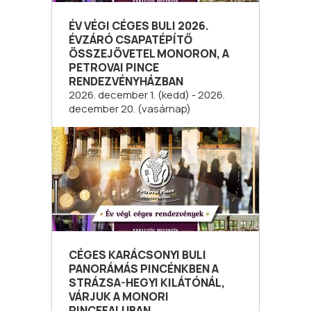
ÉV VÉGI CÉGES BULI 2026.
ÉVZÁRÓ CSAPATÉPÍTŐ
ÖSSZEJÖVETEL MONORON, A
PETROVAI PINCE
RENDEZVÉNYHÁZBAN
2026. december 1. (kedd) - 2026.
december 20. (vasárnap)
CÉGES KARÁCSONYI BULI
PANORÁMÁS PINCÉNKBEN A
STRÁZSA-HEGYI KILÁTÓNÁL,
VÁRJUK A MONORI
PINCEFALUBAN