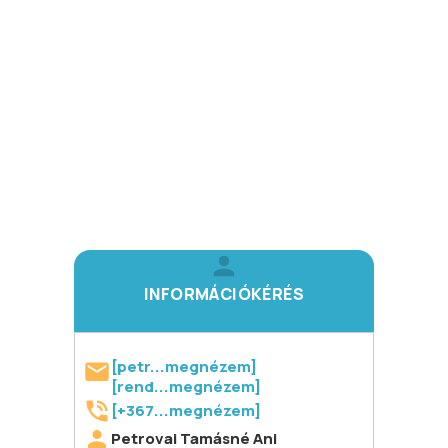
INFORMÁCIÓKÉRÉS
[petr...megnézem]
[rend...megnézem]
[+367...megnézem]
Petrovai Tamásné Ani