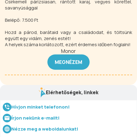
Csirkemell párizsiasan, rántott karaj, vegyes körettel,
savanyúsággal
Belépő: 7.500 Ft
Hozd a párod, barátaid vagy a családodat, és töltsünk
együtt egy vidám, zenés estét!
A helyek száma korlátozott, ezért érdemes időben foglalni!
Monor
MEGNÉZEM
Elérhetőségek, linkek
Hívjon minket telefonon!
Írjon nekünk e-mailt!
Nézze meg a weboldalunkat!