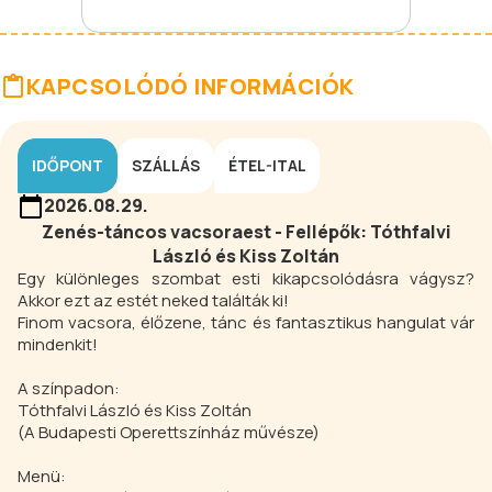
KAPCSOLÓDÓ INFORMÁCIÓK
IDŐPONT
SZÁLLÁS
ÉTEL-ITAL
2026.08.29.
Zenés-táncos vacsoraest - Fellépők: Tóthfalvi
László és Kiss Zoltán
Egy különleges szombat esti kikapcsolódásra vágysz?
Akkor ezt az estét neked találták ki!
Finom vacsora, élőzene, tánc és fantasztikus hangulat vár
mindenkit!
A színpadon:
Tóthfalvi László és Kiss Zoltán
(A Budapesti Operettszínház művésze)
Menü: