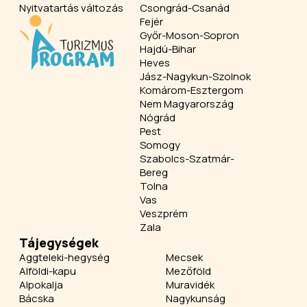
Nyitvatartás változás
Csongrád-Csanád
Fejér
Győr-Moson-Sopron
Hajdú-Bihar
Heves
Jász-Nagykun-Szolnok
Komárom-Esztergom
Nem Magyarország
Nógrád
Pest
Somogy
Szabolcs-Szatmár-
Bereg
Tolna
Vas
Veszprém
Zala
Tájegységek
Aggteleki-hegység
Mecsek
Alföldi-kapu
Mezőföld
Alpokalja
Muravidék
Bácska
Nagykunság