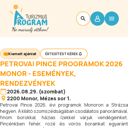
Kiemelt ajánlat
ÉRTESÍTÉST KÉREK
PETROVAI PINCE PROGRAMOK 2026
MONOR - ESEMÉNYEK,
RENDEZVÉNYEK
2026.08.29. (szombat)
2200
Monor
, Mézes sor 1.
Petrovai Pince 2026. évi programok Monoron a Strázsa
hegyen. A kilátó szomszédságában csodálatos panorámával,
finom borokkal, házias ízekkel várjuk vendégeinket.
Pincénkben fehér, rozé és vörös borainkat egyaránt