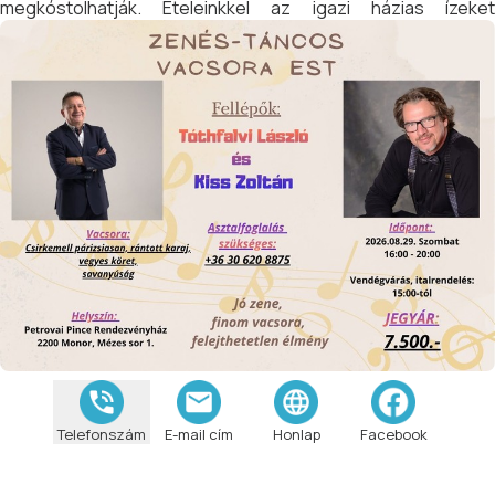
megkóstolhatják. Ételeinkkel az igazi házias ízeket
képviseljük.
Telefonszám
E-mail cím
Honlap
Facebook