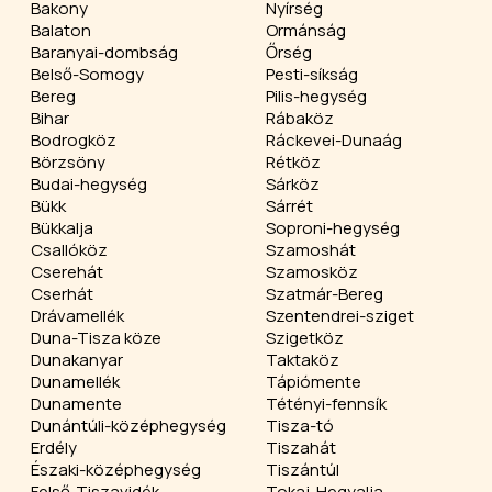
Bakony
Nyírség
Balaton
Ormánság
Baranyai-dombság
Őrség
Belső-Somogy
Pesti-síkság
Bereg
Pilis-hegység
Bihar
Rábaköz
Bodrogköz
Ráckevei-Dunaág
Börzsöny
Rétköz
Budai-hegység
Sárköz
Bükk
Sárrét
Bükkalja
Soproni-hegység
Csallóköz
Szamoshát
Cserehát
Szamosköz
Cserhát
Szatmár-Bereg
Drávamellék
Szentendrei-sziget
Duna-Tisza köze
Szigetköz
Dunakanyar
Taktaköz
Dunamellék
Tápiómente
Dunamente
Tétényi-fennsík
Dunántúli-középhegység
Tisza-tó
Erdély
Tiszahát
Északi-középhegység
Tiszántúl
Felső-Tiszavidék
Tokaj-Hegyalja