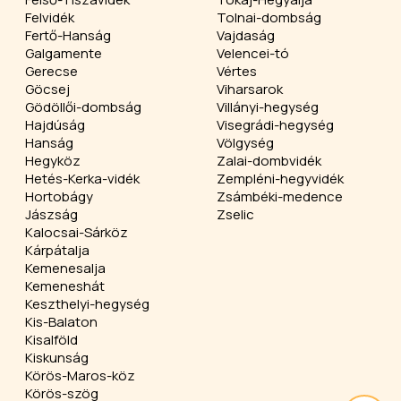
Felvidék
Tolnai-dombság
Fertő-Hanság
Vajdaság
Galgamente
Velencei-tó
Gerecse
Vértes
Göcsej
Viharsarok
Gödöllői-dombság
Villányi-hegység
Hajdúság
Visegrádi-hegység
Hanság
Völgység
Hegyköz
Zalai-dombvidék
Hetés-Kerka-vidék
Zempléni-hegyvidék
Hortobágy
Zsámbéki-medence
Jászság
Zselic
Kalocsai-Sárköz
Kárpátalja
Kemenesalja
Kemeneshát
Keszthelyi-hegység
Kis-Balaton
Kisalföld
Kiskunság
Körös-Maros-köz
Körös-szög