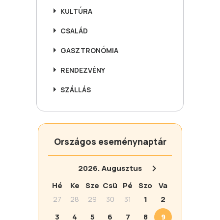
KULTÚRA
CSALÁD
GASZTRONÓMIA
RENDEZVÉNY
SZÁLLÁS
Országos eseménynaptár
2026.
Augusztus
Hé
Ke
Sze
Csü
Pé
Szo
Va
27
28
29
30
31
1
2
3
4
5
6
7
8
9