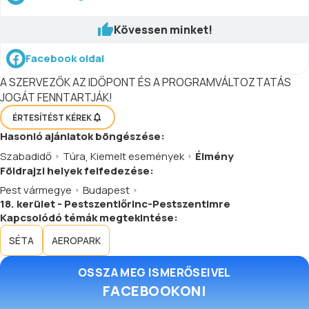
Kövessen minket!
Facebook oldal
A SZERVEZŐK AZ IDŐPONT ÉS A PROGRAMVÁLTOZTATÁS
JOGÁT FENNTARTJÁK!
ÉRTESÍTÉST KÉREK
Hasonló
ajánlatok
böngészése:
Szabadidő
Túra
,
Kiemelt események
Élmény
Földrajzi helyek felfedezése:
Pest vármegye
Budapest
18. kerület - Pestszentlőrinc-Pestszentimre
Kapcsolódó témák megtekintése:
SÉTA
AEROPARK
OSSZA MEG ISMERŐSEIVEL
FACEBOOKON!