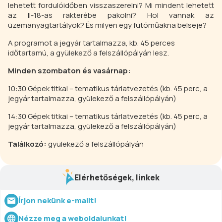
lehetett fordulóidőben visszaszerelni? Mi mindent lehetett
az Il-18-as rakterébe pakolni? Hol vannak az
üzemanyagtartályok? És milyen egy futóműakna belseje?
A programot a jegyár tartalmazza, kb. 45 perces
időtartamú, a gyülekező a felszállópályán lesz.
Minden szombaton és vasárnap:
10:30 Gépek titkai – tematikus tárlatvezetés (kb. 45 perc, a
jegyár tartalmazza, gyülekező a felszállópályán)
14:30 Gépek titkai – tematikus tárlatvezetés (kb. 45 perc, a
jegyár tartalmazza, gyülekező a felszállópályán)
Találkozó:
gyülekező a felszállópályán
Elérhetőségek, linkek
Írjon nekünk e-mailt!
Nézze meg a weboldalunkat!