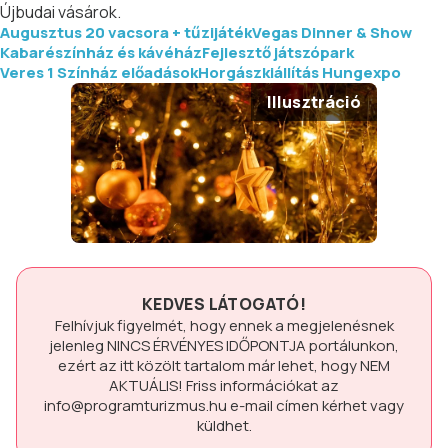
Újbudai vásárok.
Augusztus 20 vacsora + tűzijáték
Vegas Dinner & Show
Kabarészínház és kávéház
Fejlesztő játszópark
Veres 1 Színház előadások
Horgászkiállítás Hungexpo
Illusztráció
KEDVES LÁTOGATÓ!
Felhívjuk figyelmét, hogy ennek a megjelenésnek
jelenleg
NINCS ÉRVÉNYES IDŐPONTJA
portálunkon,
ezért az itt közölt tartalom már lehet, hogy
NEM
AKTUÁLIS!
Friss információkat az
info@programturizmus.hu
e-mail címen kérhet vagy
küldhet.