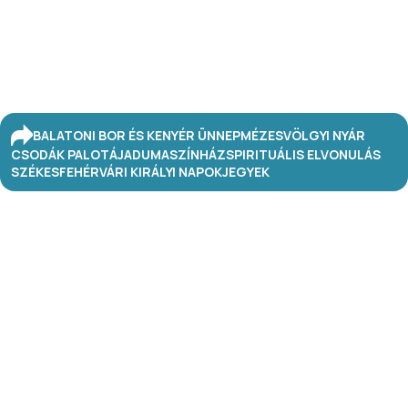
BALATONI BOR ÉS KENYÉR ÜNNEP
MÉZESVÖLGYI NYÁR
CSODÁK PALOTÁJA
DUMASZÍNHÁZ
SPIRITUÁLIS ELVONULÁS
SZÉKESFEHÉRVÁRI KIRÁLYI NAPOK
JEGYEK