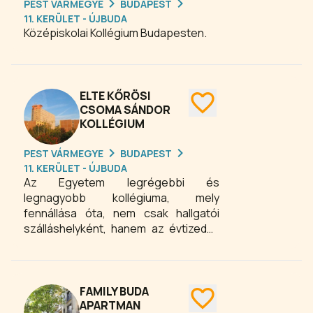
PEST VÁRMEGYE
BUDAPEST
tömegközlekedés könnyen elérhető,
11. KERÜLET - ÚJBUDA
mivel számos buszmegálló található a
Középiskolai Kollégium Budapesten.
közelben.
ELTE KŐRÖSI
CSOMA SÁNDOR
KOLLÉGIUM
PEST VÁRMEGYE
BUDAPEST
11. KERÜLET - ÚJBUDA
Az Egyetem legrégebbi és
legnagyobb kollégiuma, mely
fennállása óta, nem csak hallgatói
szálláshelyként, hanem az évtizedek
óta meglévő hagyományok ápolása
és megélése mellett valódi
közösségként működik.
FAMILY BUDA
APARTMAN