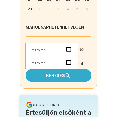
31
1
2
3
4
5
6
MA
HOLNAP
HÉTEN
HÉTVÉGÉN
-tól
-ig
KERESÉS
GOOGLE HÍREK
Értesüljön elsőként a