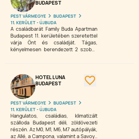
BUDAPEST
PEST VÁRMEGYE
BUDAPEST
11. KERÜLET - ÚJBUDA
A családbarát Family Buda Apartman
Budapest 11. kerületében szeretettel
várja Önt és családját. Tágas,
kényelmesen berendezett 2 szobás
önálló lakás (apartmanként) kiadó
néhány perc sétára a Gellért tértől.
HOTEL LUNA
BUDAPEST
PEST VÁRMEGYE
BUDAPEST
11. KERÜLET - ÚJBUDA
Hangulatos, családias, klimatizált
szálloda Budapest déli, zöldövezeti
részén. Az M0, M1, M6, M7 autópályák,
az Allé, a Campona, valamint a Savoya