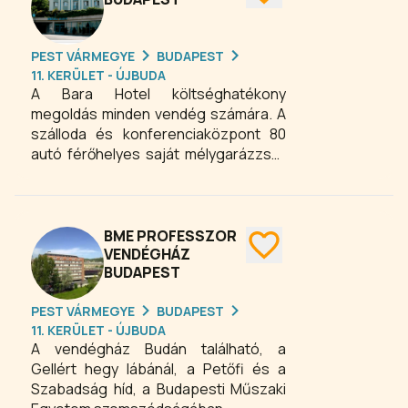
célja, hogy vendégeinek nyugodt
pihenést, kellemes kikapcsolódást
PEST VÁRMEGYE
BUDAPEST
biztosítson.
11. KERÜLET - ÚJBUDA
A Bara Hotel költséghatékony
megoldás minden vendég számára. A
szálloda és konferenciaközpont 80
autó férőhelyes saját mélygarázzsal,
bárral és étteremmel. A Hotel Bara
tiszta, kényelmes szobákkal
rendelkezik. A szobák LCD TV-vel,
szekrénnyel, íróasztallal, Wi-Fi-vel és
BME PROFESSZOR
egyénileg szabályozható
VENDÉGHÁZ
BUDAPEST
légkondicionálóval felszereltek. A
szobához saját fürdőszoba tartozik.
PEST VÁRMEGYE
BUDAPEST
11. KERÜLET - ÚJBUDA
A vendégház Budán található, a
Gellért hegy lábánál, a Petőfi és a
Szabadság híd, a Budapesti Műszaki