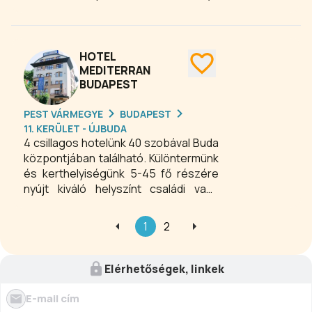
Park bevásárló-és szórakoztató
központok közelében, saját zárt
parkolóval és kerttel várja vendégeit.
Pároknak ajánljuk, mert hangulatos,
HOTEL
meghitt és csendes. Családoknak
MEDITERRAN
BUDAPEST
ajánljuk, mert számukra kialakított
családi szoba áll rendelkezésre,
PEST VÁRMEGYE
BUDAPEST
gyermekbarát szolgáltatásokkal és a
11. KERÜLET - ÚJBUDA
környék sokféle gyermekprogramot
4 csillagos hotelünk 40 szobával Buda
kínál.
központjában található. Különtermünk
és kerthelyiségünk 5-45 fő részére
nyújt kiváló helyszínt családi vagy
céges rendezvények megtartására.
Barátságos, mediterrán hangulatú
1
2
szobáinkban igazán otthon érezheti
magát.
Elérhetőségek, linkek
E-mail cím