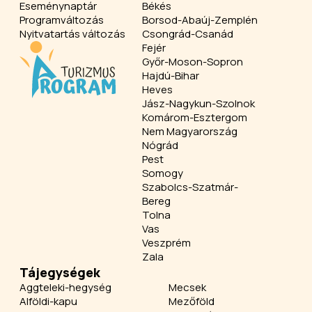
Eseménynaptár
Békés
Programváltozás
Borsod-Abaúj-Zemplén
Nyitvatartás változás
Csongrád-Csanád
Fejér
Győr-Moson-Sopron
Hajdú-Bihar
Heves
Jász-Nagykun-Szolnok
Komárom-Esztergom
Nem Magyarország
Nógrád
Pest
Somogy
Szabolcs-Szatmár-
Bereg
Tolna
Vas
Veszprém
Zala
Tájegységek
Aggteleki-hegység
Mecsek
Alföldi-kapu
Mezőföld