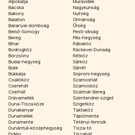
Alpokalja
Muravidék
Bácska
Nagykunság
Bakony
Nyírség
Balaton
Ormánság
Baranyai-dombság
Őrség
Belső-Somogy
Pesti-síkság
Bereg
Pilis-hegység
Bihar
Rábaköz
Bodrogköz
Ráckevei-Dunaág
Börzsöny
Rétköz
Budai-hegység
Sárköz
Bükk
Sárrét
Bükkalja
Soproni-hegység
Csallóköz
Szamoshát
Cserehát
Szamosköz
Cserhát
Szatmár-Bereg
Drávamellék
Szentendrei-sziget
Duna-Tisza köze
Szigetköz
Dunakanyar
Taktaköz
Dunamellék
Tápiómente
Dunamente
Tétényi-fennsík
Dunántúli-középhegység
Tisza-tó
Erdély
Tiszahát