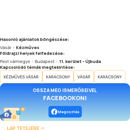
Hasonló
ajánlatok
böngészése:
Vásár
Kézműves
Földrajzi helyek felfedezése:
Pest vármegye
Budapest
11. kerület - Újbuda
Kapcsolódó témák megtekintése:
KÉZMŰVES VÁSÁR
KARÁCSONY
VÁSÁR
KARÁCSONY
OSSZA MEG ISMERŐSEIVEL
FACEBOOKON!
Megosztás
LAP TETEJÉRE