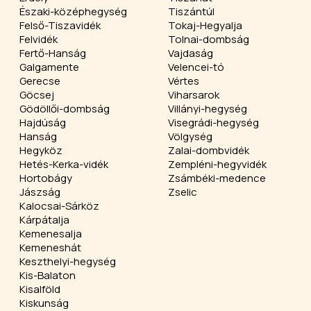
Északi-középhegység
Tiszántúl
Felső-Tiszavidék
Tokaj-Hegyalja
Felvidék
Tolnai-dombság
Fertő-Hanság
Vajdaság
Galgamente
Velencei-tó
Gerecse
Vértes
Göcsej
Viharsarok
Gödöllői-dombság
Villányi-hegység
Hajdúság
Visegrádi-hegység
Hanság
Völgység
Hegyköz
Zalai-dombvidék
Hetés-Kerka-vidék
Zempléni-hegyvidék
Hortobágy
Zsámbéki-medence
Jászság
Zselic
Kalocsai-Sárköz
Kárpátalja
Kemenesalja
Kemeneshát
Keszthelyi-hegység
Kis-Balaton
Kisalföld
Kiskunság