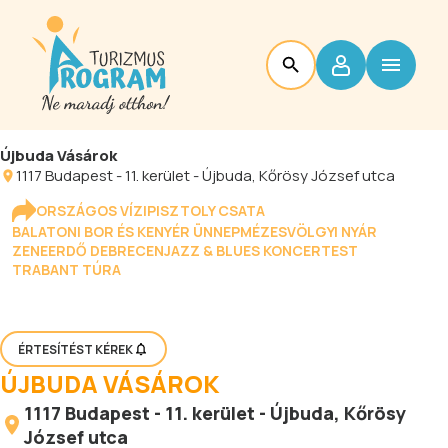
Újbuda Vásárok
1117
Budapest
-
11. kerület - Újbuda
, Kőrösy József utca
ORSZÁGOS VÍZIPISZTOLY CSATA
BALATONI BOR ÉS KENYÉR ÜNNEP
MÉZESVÖLGYI NYÁR
ZENEERDŐ DEBRECEN
JAZZ & BLUES KONCERTEST
TRABANT TÚRA
ÉRTESÍTÉST KÉREK
ÚJBUDA VÁSÁROK
1117
Budapest
-
11. kerület - Újbuda
, Kőrösy
József utca