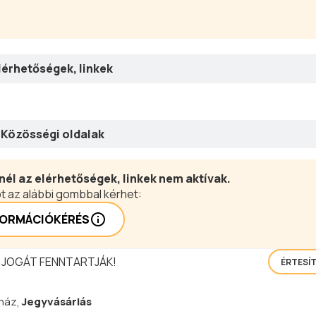
lérhetőségek, linkek
Közösségi oldalak
nél az elérhetőségek, linkek nem aktívak.
t az alábbi gombbal kérhet:
FORMÁCIÓKÉRÉS
 JOGÁT FENNTARTJÁK!
ÉRTESÍ
ház
,
Jegyvásárlás