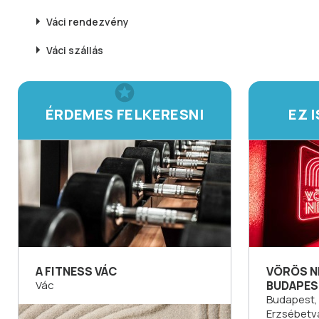
Váci
rendezvény
Váci
szállás
ÉRDEMES FELKERESNI
EZ 
A FITNESS VÁC
VÖRÖS NE
Vác
BUDAPES
Budapest, 7
Erzsébetv