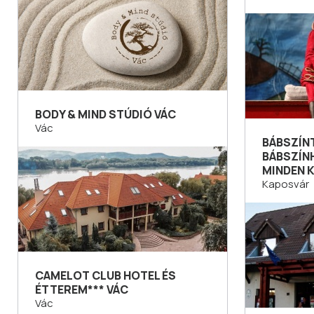
BODY & MIND STÚDIÓ VÁC
Vác
BÁBSZÍN
BÁBSZÍN
MINDEN 
Kaposvár
CAMELOT CLUB HOTEL ÉS
ÉTTEREM*** VÁC
Vác