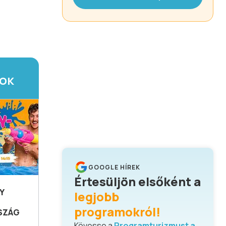
TOK
GOOGLE HÍREK
Értesüljön elsőként a
Y
legjobb
programokról!
SZÁG
Kövesse a
Programturizmust a