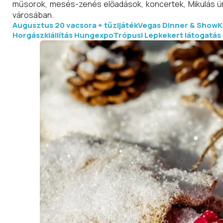
műsorok, mesés-zenés előadások, koncertek, Mikulás ün
városában.
Augusztus 20 vacsora + tűzijáték
Vegas Dinner & Show
K
Horgászkiállítás Hungexpo
Trópusi Lepkekert látogatás