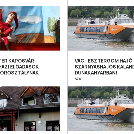
TÉR KAPOSVÁR -
VÁC - ESZTERGOM HAJÓ 
HÁZI ELŐADÁSOK
SZÁRNYASHAJÓS KALAND
KOROSZTÁLYNAK
DUNAKANYARBAN!
Vác