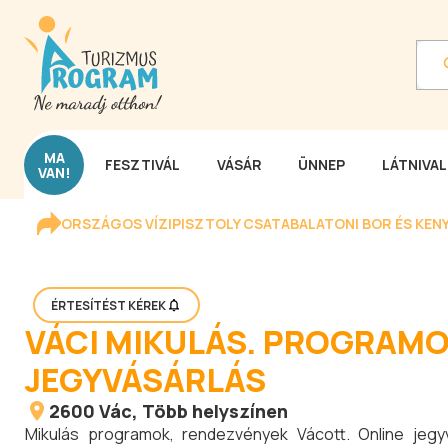
MA
FESZTIVÁL
VÁSÁR
ÜNNEP
LÁTNIVA
VAN!
ORSZÁGOS VÍZIPISZTOLY CSATA
BALATONI BOR ÉS KEN
ÉRTESÍTÉST KÉREK
VÁCI MIKULÁS. PROGRAMO
JEGYVÁSÁRLÁS
2600
Vác
, Több helyszínen
Mikulás programok, rendezvények Vácott. Online jegy