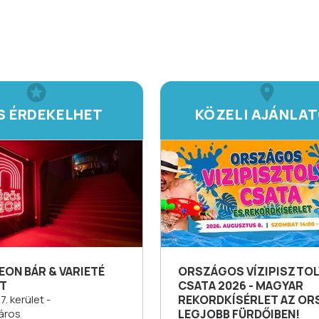
IS ÉRDEKELHET
KÖZELI AJÁNLA
ON BÁR & VARIETÉ
ORSZÁGOS VÍZIPISZTOL
T
CSATA 2026 - MAGYAR
. kerület -
REKORDKÍSÉRLET AZ OR
áros
LEGJOBB FÜRDŐIBEN!