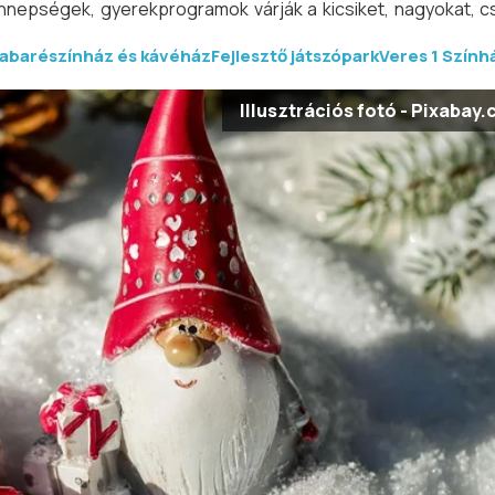
nepségek, gyerekprogramok várják a kicsiket, nagyokat, c
abarészínház és kávéház
Fejlesztő játszópark
Veres 1 Szính
Illusztrációs fotó - Pixabay