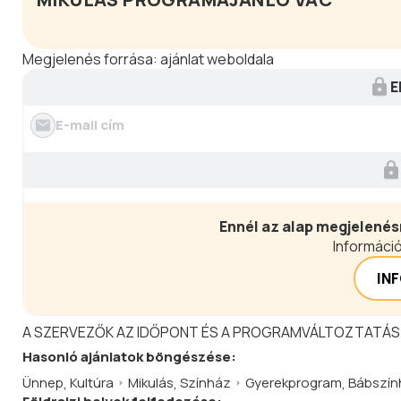
Megjelenés forrása:
ajánlat weboldala
E
E-mail cím
Ennél az alap megjelenés
Információ
IN
A SZERVEZŐK AZ IDŐPONT ÉS A PROGRAMVÁLTOZTATÁS
Hasonló
ajánlatok
böngészése:
Ünnep
,
Kultúra
Mikulás
,
Színház
Gyerekprogram
,
Bábszín