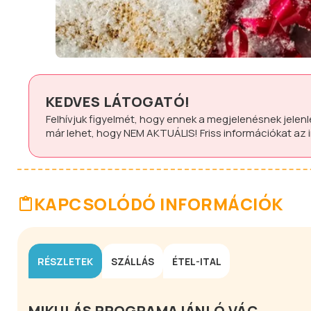
KEDVES LÁTOGATÓ!
Felhívjuk figyelmét, hogy ennek a megjelenésnek jelen
már lehet, hogy
NEM AKTUÁLIS!
Friss információkat az
KAPCSOLÓDÓ INFORMÁCIÓK
RÉSZLETEK
SZÁLLÁS
ÉTEL-ITAL
MIKULÁS PROGRAMAJÁNLÓ VÁC