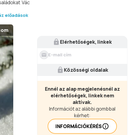
saládokat Vác
áz előadások
.com
Elérhetőségek, linkek
E-mail cím
Közösségi oldalak
Ennél az alap megjelenésnél az
elérhetőségek, linkek nem
aktívak.
Információt az alábbi gombbal
kérhet:
INFORMÁCIÓKÉRÉS