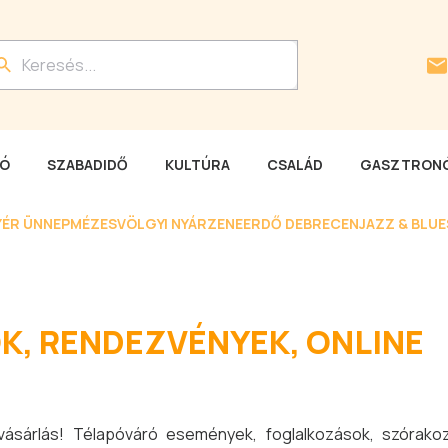
LÓ
SZABADIDŐ
KULTÚRA
CSALÁD
GASZTRONÓ
YÉR ÜNNEP
MÉZESVÖLGYI NYÁR
ZENEERDŐ DEBRECEN
JAZZ & BLU
K, RENDEZVÉNYEK, ONLINE
vásárlás! Télapóváró események, foglalkozások, szórako