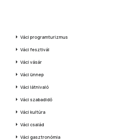
Váci
programturizmus
Váci
fesztivál
Váci
vásár
Váci
ünnep
Váci
látnivaló
Váci
szabadidő
Váci
kultúra
Váci
család
Váci
gasztronómia