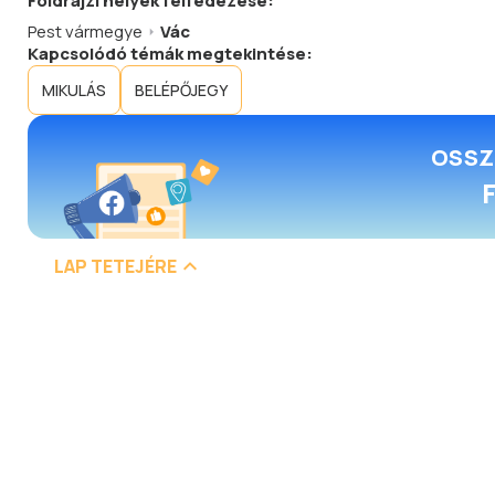
Földrajzi helyek felfedezése:
Pest vármegye
Vác
Kapcsolódó témák megtekintése:
MIKULÁS
BELÉPŐJEGY
OSSZ
LAP TETEJÉRE