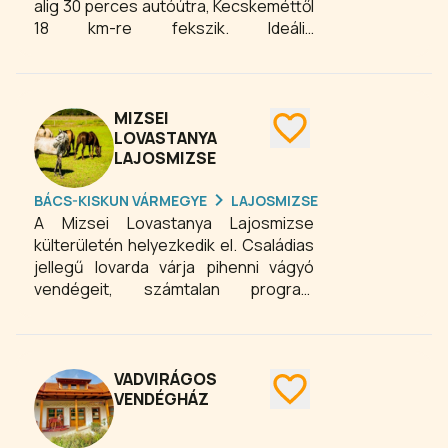
alig 30 perces autóútra, Kecskeméttől
teremberendezésével az Ön
18 km-re fekszik. Ideális
kényelmét hivatott szolgálni. Többféle
pihenőhelyként szolgál az országon
wellness-szolgáltatást is kínálunk
áthaladó tranzitforgalom utasai,
vendégeink számára.
valamint a pihenésre vágyó családok
és üzletemberek számára is.
MIZSEI
LOVASTANYA
LAJOSMIZSE
BÁCS-KISKUN VÁRMEGYE
LAJOSMIZSE
A Mizsei Lovastanya Lajosmizse
külterületén helyezkedik el. Családias
jellegű lovarda várja pihenni vágyó
vendégeit, számtalan program
lehetőséggel. A Mizsei Lovastanyát
azoknak ajánljuk, akik a technika
vívmányait kizárva szeretnének
pihenni. A tanya területe közel
VADVIRÁGOS
ötvenhektáros, ahol szabadon élnek
VENDÉGHÁZ
az állatok – lovak, kutyák, macskák,
csüngőhasú malacok, törpe pónik,