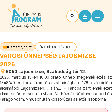
Kiemelt ajánlat
ÉRTESÍTÉST KÉREK
VÁROSI ÜNNEPSÉG LAJOSMIZSE
2026
6050
Lajosmizse
, Szabadság tér 12.
2026. március 15-én 10:00 órától ünnepi megemlékezés az
1848/49-es forradalom és szabadságharc 178. évfordulója
alkalmából Lajosmizsén. „Talán...” – Táncba zárt emlékezet
címmel műsort adnak a Mizsei Vadrózsák Néptánccsoport és
Faragó Ádám. A műsor után koszorúzás a Petőfi szobornál.