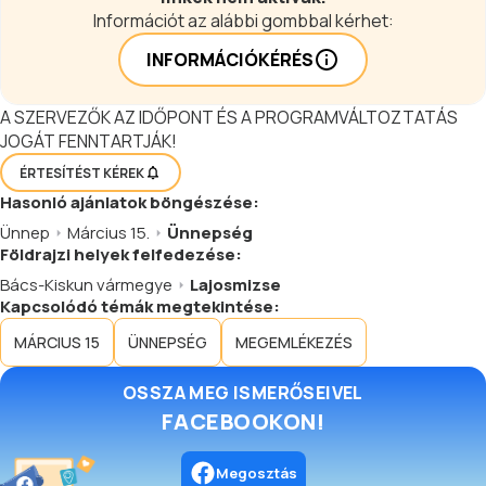
játszótér biztosítja a kellemes
Információt az alábbi gombbal kérhet:
időtöltést. A másfél hektáros terület
teljesen bekerített és parkosított,
INFORMÁCIÓKÉRÉS
területén gyógynövény kertészet
kialakítása van folyamatban. Akár
A SZERVEZŐK AZ IDŐPONT ÉS A PROGRAMVÁLTOZTATÁS
néhány órára szállna meg, akár
JOGÁT FENNTARTJÁK!
hetekre érkezik...
ÉRTESÍTÉST KÉREK
Hasonló
ajánlatok
böngészése:
Ünnep
Március 15.
Ünnepség
Földrajzi helyek felfedezése:
Bács-Kiskun vármegye
Lajosmizse
Kapcsolódó témák megtekintése:
MÁRCIUS 15
ÜNNEPSÉG
MEGEMLÉKEZÉS
OSSZA MEG ISMERŐSEIVEL
FACEBOOKON!
Megosztás