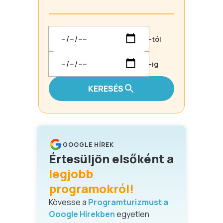
-tól
-ig
KERESÉS
GOOGLE HÍREK
Értesüljön elsőként a
legjobb
programokról!
Kövesse a
Programturizmust a
Google Hírekben
egyetlen