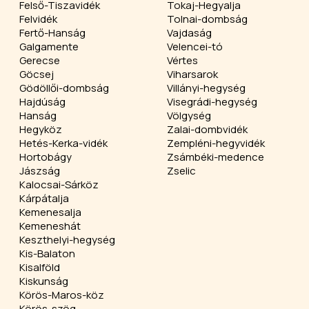
Felső-Tiszavidék
Tokaj-Hegyalja
Felvidék
Tolnai-dombság
Fertő-Hanság
Vajdaság
Galgamente
Velencei-tó
Gerecse
Vértes
Göcsej
Viharsarok
Gödöllői-dombság
Villányi-hegység
Hajdúság
Visegrádi-hegység
Hanság
Völgység
Hegyköz
Zalai-dombvidék
Hetés-Kerka-vidék
Zempléni-hegyvidék
Hortobágy
Zsámbéki-medence
Jászság
Zselic
Kalocsai-Sárköz
Kárpátalja
Kemenesalja
Kemeneshát
Keszthelyi-hegység
Kis-Balaton
Kisalföld
Kiskunság
Körös-Maros-köz
Körös-szög