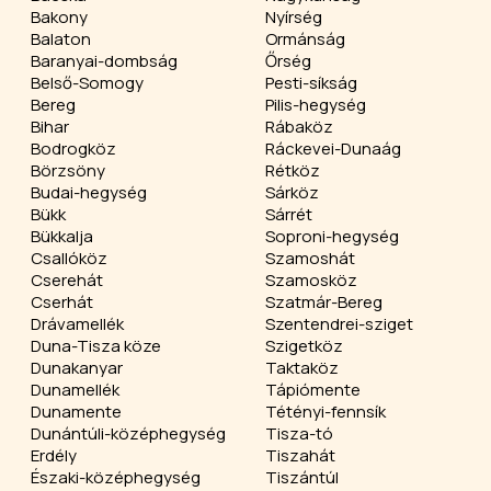
Bakony
Nyírség
Balaton
Ormánság
Baranyai-dombság
Őrség
Belső-Somogy
Pesti-síkság
Bereg
Pilis-hegység
Bihar
Rábaköz
Bodrogköz
Ráckevei-Dunaág
Börzsöny
Rétköz
Budai-hegység
Sárköz
Bükk
Sárrét
Bükkalja
Soproni-hegység
Csallóköz
Szamoshát
Cserehát
Szamosköz
Cserhát
Szatmár-Bereg
Drávamellék
Szentendrei-sziget
Duna-Tisza köze
Szigetköz
Dunakanyar
Taktaköz
Dunamellék
Tápiómente
Dunamente
Tétényi-fennsík
Dunántúli-középhegység
Tisza-tó
Erdély
Tiszahát
Északi-középhegység
Tiszántúl