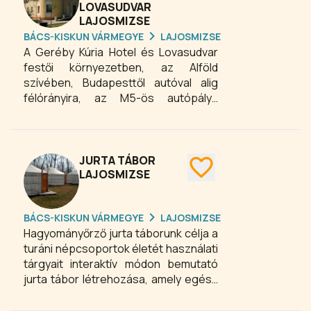
LOVASUDVAR
LAJOSMIZSE
BÁCS-KISKUN VÁRMEGYE
LAJOSMIZSE
A Geréby Kúria Hotel és Lovasudvar
festői környezetben, az Alföld
szívében, Budapesttől autóval alig
félórányira, az M5-ös autópálya
lajosmizsei kijáratától 3 km távolságra
fekszik. A varázslatos természeti
környezet különösen nyáron
hívogató, de a téli pusztát lovas
JURTA TÁBOR
szánon bejárni is felejthetetlen
LAJOSMIZSE
élmény. Szállodánkban jelenleg 58
különböző típusú szobában és
BÁCS-KISKUN VÁRMEGYE
LAJOSMIZSE
lakosztályban 130 fő elhelyezését
Hagyományőrző jurta táborunk célja a
tudjuk biztosítani. Családias wellness-
turáni népcsoportok életét használati
részlegünk a felüdülés szigete. Kiváló
tárgyait interaktív módon bemutató
konferencia és esküvő helyszín.
jurta tábor létrehozása, amely egész
évben nyújt programokat az ide
látogatók számára. A jurták 6 turáni