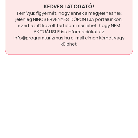
KEDVES LÁTOGATÓ!
Felhívjuk figyelmét, hogy ennek a megjelenésnek
jelenleg
NINCS ÉRVÉNYES IDŐPONTJA
portálunkon,
ezért az itt közölt tartalom már lehet, hogy
NEM
AKTUÁLIS!
Friss információkat az
info@programturizmus.hu
e-mail címen kérhet vagy
küldhet.