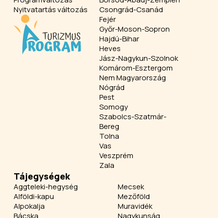
Nyitvatartás változás
Csongrád-Csanád
Fejér
Győr-Moson-Sopron
Hajdú-Bihar
Heves
Jász-Nagykun-Szolnok
Komárom-Esztergom
Nem Magyarország
Nógrád
Pest
Somogy
Szabolcs-Szatmár-
Bereg
Tolna
Vas
Veszprém
Zala
Tájegységek
Aggteleki-hegység
Mecsek
Alföldi-kapu
Mezőföld
Alpokalja
Muravidék
Bácska
Nagykunság