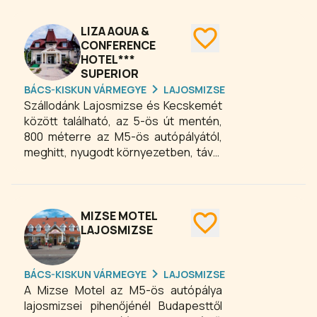
nemzetségbe tartozó
népcsoport/törzs saját hagyományai
LIZA AQUA &
szerinti kialakításúak és
CONFERENCE
HOTEL***
berendezésükkel az egyes jurtához
SUPERIOR
kapcsolódó népcsoport
BÁCS-KISKUN VÁRMEGYE
LAJOSMIZSE
hagyományos viseletei, használati
Szállodánk Lajosmizse és Kecskemét
eszközei, életmódja kerül
között található, az 5-ös út mentén,
bemutatásra. A turáni nép,
800 méterre az M5-ös autópályától,
hagyományos eszközeit, és
meghitt, nyugodt környezetben, távol
életmódját, gasztronómiáját az
a város zajától, de jól megközelíthető
érdeklődők interaktív, akár több napos
helyen. Tökéletes lehetőséget
programok keretében kipróbálhatják,
biztosítunk a kikapcsolódásra.
átélhetik.
Szállóvendégeink részére bőséges,
MIZSE MOTEL
svédasztalos reggelit kínálunk, ezen
LAJOSMIZSE
kívül természetesen ebéd és vacsora
elfogyasztására is tökéletes
BÁCS-KISKUN VÁRMEGYE
LAJOSMIZSE
helyszínt biztosít különtermünk.
A Mizse Motel az M5-ös autópálya
Konferencia termünk elegáns, patinás
lajosmizsei pihenőjénél Budapesttől
külsejével, igény szerint alakítható