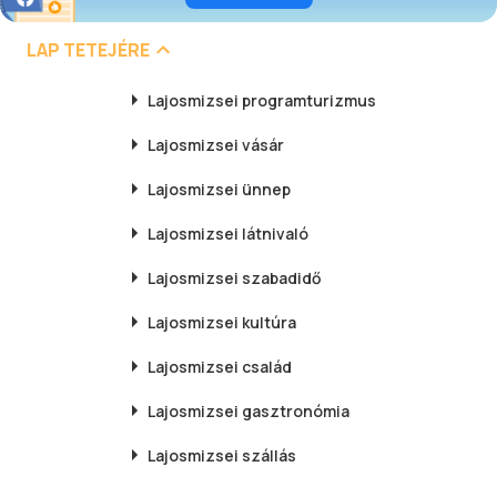
LAP TETEJÉRE
Lajosmizsei
programturizmus
Lajosmizsei
vásár
Lajosmizsei
ünnep
Lajosmizsei
látnivaló
Lajosmizsei
szabadidő
Lajosmizsei
kultúra
Lajosmizsei
család
Lajosmizsei
gasztronómia
Lajosmizsei
szállás