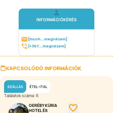
INFORMÁCIÓKÉRÉS
[muvh...megnézem]
[+367...megnézem]
KAPCSOLÓDÓ INFORMÁCIÓK
SZÁLLÁS
ÉTEL-ITAL
Találatok száma:
6
GERÉBY KÚRIA
HOTEL ÉS