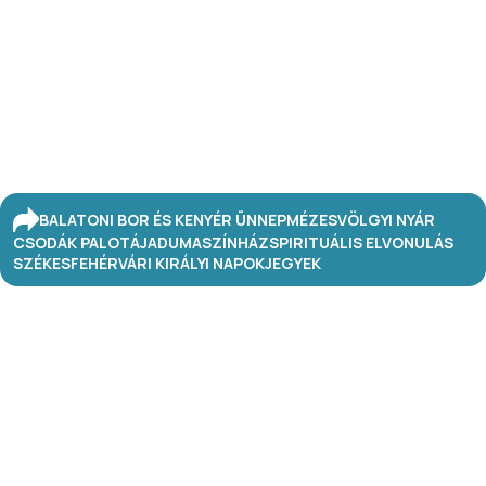
BALATONI BOR ÉS KENYÉR ÜNNEP
MÉZESVÖLGYI NYÁR
CSODÁK PALOTÁJA
DUMASZÍNHÁZ
SPIRITUÁLIS ELVONULÁS
SZÉKESFEHÉRVÁRI KIRÁLYI NAPOK
JEGYEK