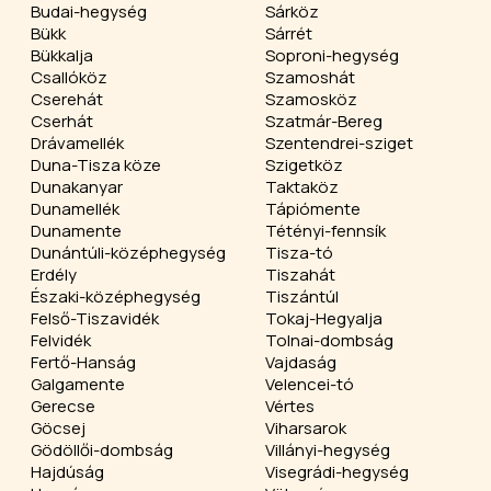
Budai-hegység
Sárköz
Bükk
Sárrét
Bükkalja
Soproni-hegység
Csallóköz
Szamoshát
Cserehát
Szamosköz
Cserhát
Szatmár-Bereg
Drávamellék
Szentendrei-sziget
Duna-Tisza köze
Szigetköz
Dunakanyar
Taktaköz
Dunamellék
Tápiómente
Dunamente
Tétényi-fennsík
Dunántúli-középhegység
Tisza-tó
Erdély
Tiszahát
Északi-középhegység
Tiszántúl
Felső-Tiszavidék
Tokaj-Hegyalja
Felvidék
Tolnai-dombság
Fertő-Hanság
Vajdaság
Galgamente
Velencei-tó
Gerecse
Vértes
Göcsej
Viharsarok
Gödöllői-dombság
Villányi-hegység
Hajdúság
Visegrádi-hegység