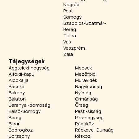
Nógrád
Pest
Somogy
Szabolcs-Szatmár-
Bereg
Tolna
Vas
Veszprém
Zala
Tájegységek
Aggteleki-hegység
Mecsek
Alföldi-kapu
Mezőföld
Alpokalja
Muravidék
Bácska
Nagykunság
Bakony
Nyírség
Balaton
Ormánság
Baranyai-dombság
Őrség
Belső-Somogy
Pesti-síkság
Bereg
Pilis-hegység
Bihar
Rábaköz
Bodrogköz
Ráckevei-Dunaág
Börzsöny
Rétköz