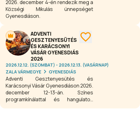
2026. december 4-én rendezik meg a
Községi Mikulás ünnepséget
Gyenesdiáson.
ADVENTI
GESZTENYESÜTÉS
ÉS KARÁCSONYI
VÁSÁR GYENESDIÁS
2026
2026.12.12. (SZOMBAT) - 2026.12.13. (VASÁRNAP)
ZALA VÁRMEGYE
GYENESDIÁS
Adventi Gesztenyesütés és
Karácsonyi Vásár Gyenesdiáson 2026.
december 12-13-án. Színes
programkínálattal és hangulatos
adventi vásárral várja a Balaton északi
partján a karácsonyra hangolódó
vendégeit a Gyenesdiási Turisztikai
Egyesület a gyenesdiási Községháza
előtti téren. Mézeskalácssütés,