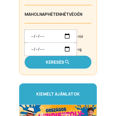
MA
HOLNAP
HÉTEN
HÉTVÉGÉN
-tól
-ig
KERESÉS
KIEMELT AJÁNLATOK