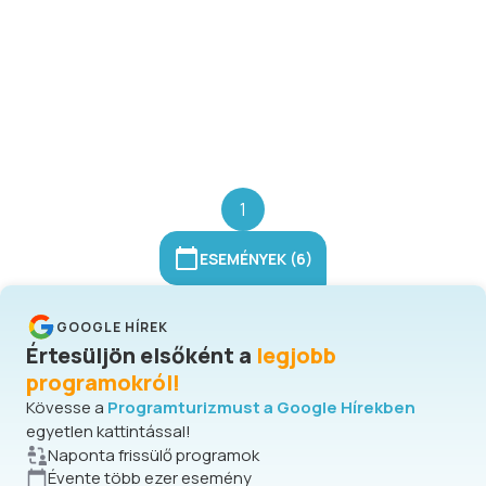
játszóház, sült gesztenye, forralt bor,
az ünnepi hangulat garantált a
Gyenesdiásra érkező látogatóknak!
1
ESEMÉNYEK (6)
GOOGLE HÍREK
Értesüljön elsőként a
legjobb
programokról!
Kövesse a
Programturizmust a Google Hírekben
egyetlen kattintással!
Naponta frissülő programok
Évente több ezer esemény