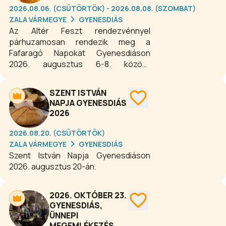
2026.08.06. (CSÜTÖRTÖK) - 2026.08.08. (SZOMBAT)
ZALA VÁRMEGYE
GYENESDIÁS
Az Altér Feszt rendezvénnyel
párhuzamosan rendezik meg a
Fafaragó Napokat Gyenesdiáson
2026. augusztus 6-8. között.
Gyenesdiás a Fafaragó Napokon
készülő szobrokat a Kárpáti korzón
SZENT ISTVÁN
mutatja be.
NAPJA GYENESDIÁS
2026
2026.08.20. (CSÜTÖRTÖK)
ZALA VÁRMEGYE
GYENESDIÁS
Szent István Napja Gyenesdiáson
2026. augusztus 20-án.
2026. OKTÓBER 23.
GYENESDIÁS,
ÜNNEPI
MEGEMLÉKEZÉS