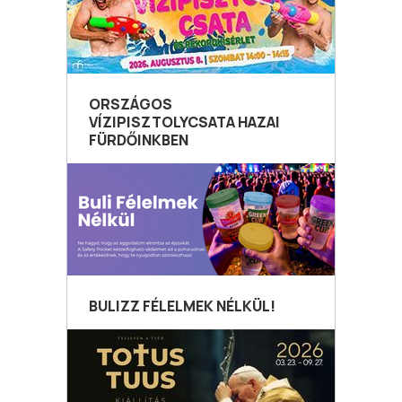
ORSZÁGOS
VÍZIPISZTOLYCSATA HAZAI
FÜRDŐINKBEN
BULIZZ FÉLELMEK NÉLKÜL!