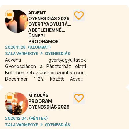
ADVENT
GYENESDIÁS 2026.
GYERTYAGYÚJTÁSOK
A BETLEHEMNÉL,
ÜNNEPI
PROGRAMOK
2026.11.28. (SZOMBAT)
ZALA VÁRMEGYE
GYENESDIÁS
Adventi gyertyagyújtások
Gyenesdiáson a Pásztorház előtti
Betlehemnél az ünnepi szombatokon.
December 1-24. között Adventi
ablakkeresés - minden este más-más
ablakban gyulladnak fel az adventi
MIKULÁS
fények. Az ünnepi időszakban számos
PROGRAM
lélekmelengető program várja az
GYENESDIÁS 2026
ünnepre készülődőket
településszerte.
2026.12.04. (PÉNTEK)
ZALA VÁRMEGYE
GYENESDIÁS