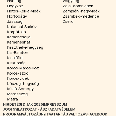
Hanság
Völgység
Hegyköz
Zalai-dombvidék
Hetés-Kerka-vidék
Zempléni-hegyvidék
Hortobágy
Zsámbéki-medence
Jászság
Zselic
Kalocsai-Sárköz
Kárpátalja
Kemenesalja
Kemeneshát
Keszthelyi-hegység
Kis-Balaton
Kisalföld
Kiskunság
Körös-Maros-köz
Körös-szög
Körös-vidék
Kőszegi-hegység
Külső-Somogy
Marosszög
Mátra
HIRDETÉSI DÍJAK 2026
IMPRESSZUM
JOGI NYILATKOZAT - ÁSZF
ADATVÉDELEM
PROGRAMVÁLTOZÁS
NYITVATARTÁS VÁLTOZÁS
FACEBOOK