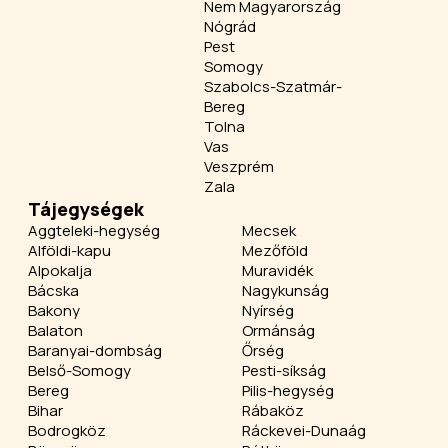
Nem Magyarország
Nógrád
Pest
Somogy
Szabolcs-Szatmár-
Bereg
Tolna
Vas
Veszprém
Zala
Tájegységek
Aggteleki-hegység
Mecsek
Alföldi-kapu
Mezőföld
Alpokalja
Muravidék
Bácska
Nagykunság
Bakony
Nyírség
Balaton
Ormánság
Baranyai-dombság
Őrség
Belső-Somogy
Pesti-síkság
Bereg
Pilis-hegység
Bihar
Rábaköz
Bodrogköz
Ráckevei-Dunaág