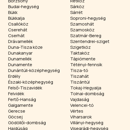
Börzsöny
Rétköz
Budai-hegység
Sárköz
Bükk
Sárrét
Bükkalja
Soproni-hegység
Csallóköz
Szamoshát
Cserehát
Szamosköz
Cserhát
Szatmár-Bereg
Drávamellék
Szentendrei-sziget
Duna-Tisza köze
Szigetköz
Dunakanyar
Taktaköz
Dunamellék
Tápiómente
Dunamente
Tétényi-fennsík
Dunántúli-középhegység
Tisza-tó
Erdély
Tiszahát
Északi-középhegység
Tiszántúl
Felső-Tiszavidék
Tokaj-Hegyalja
Felvidék
Tolnai-dombság
Fertő-Hanság
Vajdaság
Galgamente
Velencei-tó
Gerecse
Vértes
Göcsej
Viharsarok
Gödöllői-dombság
Villányi-hegység
Hajdúság
Visegrádi-hegység