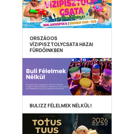
ORSZÁGOS
VÍZIPISZTOLYCSATA HAZAI
FÜRDŐINKBEN
BULIZZ FÉLELMEK NÉLKÜL!