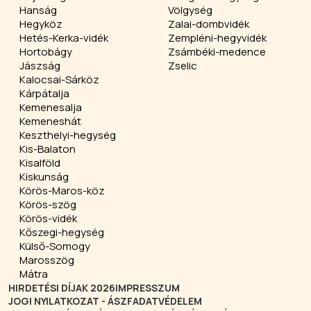
Hanság
Völgység
Hegyköz
Zalai-dombvidék
Hetés-Kerka-vidék
Zempléni-hegyvidék
Hortobágy
Zsámbéki-medence
Jászság
Zselic
Kalocsai-Sárköz
Kárpátalja
Kemenesalja
Kemeneshát
Keszthelyi-hegység
Kis-Balaton
Kisalföld
Kiskunság
Körös-Maros-köz
Körös-szög
Körös-vidék
Kőszegi-hegység
Külső-Somogy
Marosszög
Mátra
HIRDETÉSI DÍJAK 2026
IMPRESSZUM
JOGI NYILATKOZAT - ÁSZF
ADATVÉDELEM