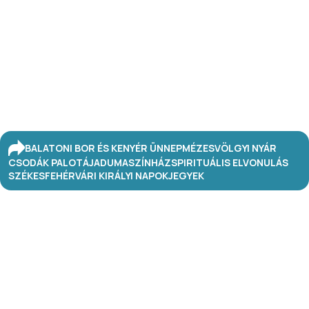
BALATONI BOR ÉS KENYÉR ÜNNEP
MÉZESVÖLGYI NYÁR
CSODÁK PALOTÁJA
DUMASZÍNHÁZ
SPIRITUÁLIS ELVONULÁS
SZÉKESFEHÉRVÁRI KIRÁLYI NAPOK
JEGYEK