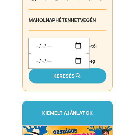
MA
HOLNAP
HÉTEN
HÉTVÉGÉN
-tól
-ig
KERESÉS
KIEMELT AJÁNLATOK