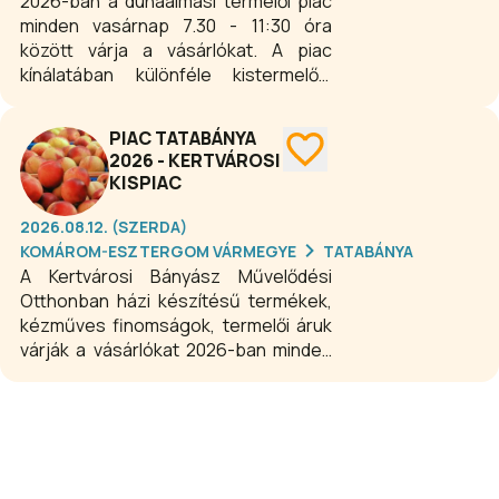
2026-ban a dunaalmási termelői piac
minden vasárnap 7.30 - 11:30 óra
között várja a vásárlókat. A piac
kínálatában különféle kistermelők,
kézművesek termékei és a környék
legfinomabb lángosa található. A jó
PIAC TATABÁNYA
hangulat és a finom termékek mindig
2026 - KERTVÁROSI
hívogatóak, gyertek ti is minden
KISPIAC
vasárnap az almási piacra.
2026.08.12. (SZERDA)
KOMÁROM-ESZTERGOM VÁRMEGYE
TATABÁNYA
A Kertvárosi Bányász Művelődési
Otthonban házi készítésű termékek,
kézműves finomságok, termelői áruk
várják a vásárlókat 2026-ban minden
szerdán 14:00-17:00 óra között.