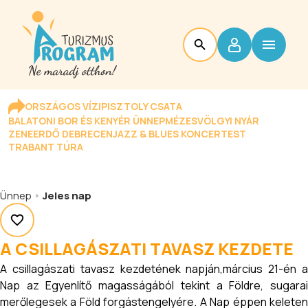
ORSZÁGOS VÍZIPISZTOLY CSATA
BALATONI BOR ÉS KENYÉR ÜNNEP
MÉZESVÖLGYI NYÁR
ZENEERDŐ DEBRECEN
JAZZ & BLUES KONCERTEST
TRABANT TÚRA
Ünnep
Jeles nap
A CSILLAGÁSZATI TAVASZ KEZDETE
A csillagászati tavasz kezdetének napján,március 21-én a
Nap az Egyenlítő magasságából tekint a Földre, sugarai
merőlegesek a Föld forgástengelyére. A Nap éppen keleten