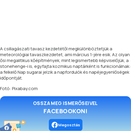
A csillagászati tavasz kezdetétől megkülönböztetjük a
meteorológiai tavaszkezdetet, ami március 1-jére esik. Az olyan
ősi megalitikus kőépítmények, mint legismertebb képviselőjük, a
stonehenge-i is, egyfajta kozmikus naptárként is funkcionálnak:
a felkelő Nap sugarai jelzik a napfordulók és napéjegyenlőségek
időpontját.
Fotó: Pixabay.com
OSSZA MEG ISMERŐSEIVEL
FACEBOOKON!
Megosztás