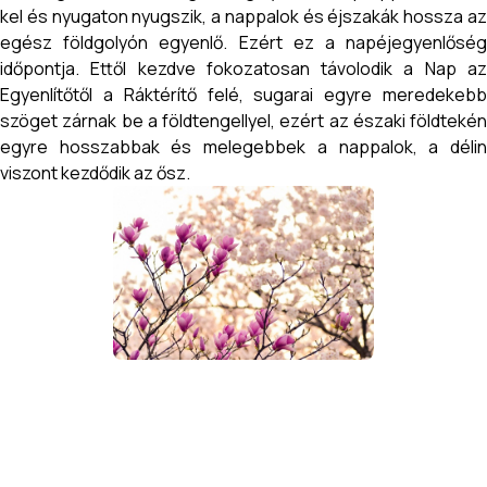
kel és nyugaton nyugszik, a nappalok és éjszakák hossza az
egész földgolyón egyenlő. Ezért ez a napéjegyenlőség
időpontja. Ettől kezdve fokozatosan távolodik a Nap az
Egyenlítőtől a Ráktérítő felé, sugarai egyre meredekebb
szöget zárnak be a földtengellyel, ezért az északi földtekén
egyre hosszabbak és melegebbek a nappalok, a délin
viszont kezdődik az ősz.