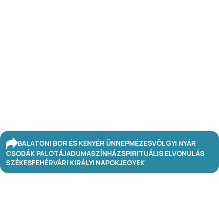
BALATONI BOR ÉS KENYÉR ÜNNEP
MÉZESVÖLGYI NYÁR
CSODÁK PALOTÁJA
DUMASZÍNHÁZ
SPIRITUÁLIS ELVONULÁS
SZÉKESFEHÉRVÁRI KIRÁLYI NAPOK
JEGYEK