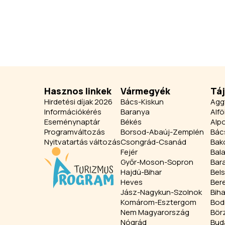
Hasznos linkek
Vármegyék
Tá
Hirdetési díjak 2026
Bács-Kiskun
Agg
Információkérés
Baranya
Alfö
Eseménynaptár
Békés
Alpo
Programváltozás
Borsod-Abaúj-Zemplén
Bác
Nyitvatartás változás
Csongrád-Csanád
Bak
Fejér
Bal
Győr-Moson-Sopron
Bar
Hajdú-Bihar
Bel
Heves
Ber
Jász-Nagykun-Szolnok
Biha
Komárom-Esztergom
Bod
Nem Magyarország
Bör
Nógrád
Bud