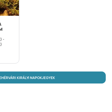
A
UM
) -
k)
HÉRVÁRI KIRÁLYI NAPOK
JEGYEK