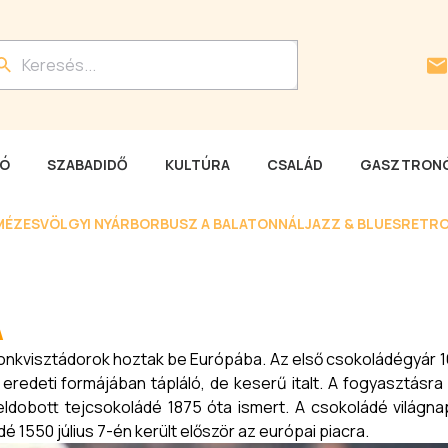
LÓ
SZABADIDŐ
KULTÚRA
CSALÁD
GASZTRONÓ
MÉZESVÖLGYI NYÁR
BORBUSZ A BALATONNÁL
JAZZ & BLUES
RETRO
A
onkvisztádorok hoztak be Európába. Az első csokoládégyár 16
eredeti formájában tápláló, de keserű italt. A fogyasztásra 
 feldobott tejcsokoládé 1875 óta ismert. A csokoládé világn
é 1550 július 7-én került először az európai piacra.