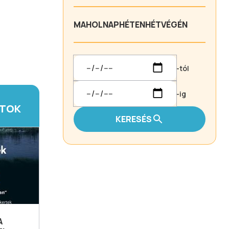
MA
HOLNAP
HÉTEN
HÉTVÉGÉN
-tól
-ig
ATOK
KERESÉS
A