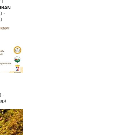
TI
NBAN
) -
k)
 -
ap)