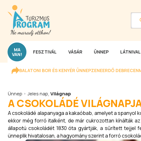
MA
FESZTIVÁL
VÁSÁR
ÜNNEP
LÁTNIVA
VAN!
BALATONI BOR ÉS KENYÉR ÜNNEP
ZENEERDŐ DEBRECEN
Ünnep
Jeles nap
,
Világnap
A CSOKOLÁDÉ VILÁGNAPJ
A csokoládé alapanyaga a kakaóbab, amelyet a spanyol k
ekkor még forró italként, de már cukrozottan kínálták az 
állapotú csokoládét 1830 óta gyártják, a sűrített tejjel
ünneplik hivatalosan, a hagyomány szerint a forró csokolád