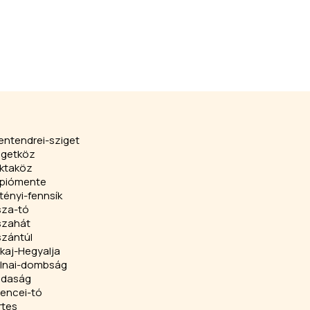
entendrei-sziget
igetköz
ktaköz
piómente
tényi-fennsík
sza-tó
szahát
szántúl
kaj-Hegyalja
lnai-dombság
jdaság
lencei-tó
rtes