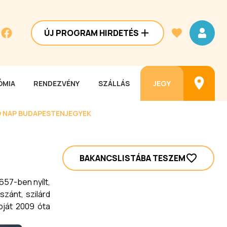
ÚJ PROGRAM HIRDETÉS
MIA
RENDEZVÉNY
SZÁLLÁS
JEGY
 NAP BUDAPESTEN
JEGYEK
BAKANCSLISTÁBA TESZEM
57-ben nyílt,
szánt, szilárd
apját 2009 óta