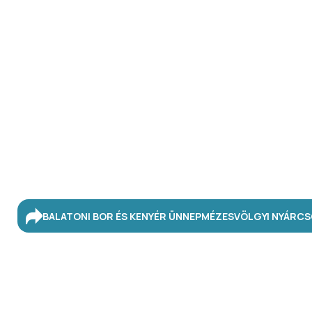
BALATONI BOR ÉS KENYÉR ÜNNEP
MÉZESVÖLGYI NYÁR
CS