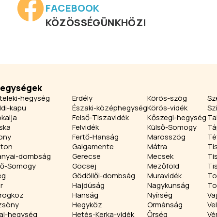
FACEBOOK
KÖZÖSSÉGÜNKHÖZ!
jegységek
teleki-hegység
Erdély
Körös-szög
Sz
ldi-kapu
Északi-középhegység
Körös-vidék
Sz
kalja
Felső-Tiszavidék
Kőszegi-hegység
Ta
ska
Felvidék
Külső-Somogy
Tá
ony
Fertő-Hanság
Marosszög
Té
aton
Galgamente
Mátra
Ti
anyai-dombság
Gerecse
Mecsek
Ti
ső-Somogy
Göcsej
Mezőföld
Ti
eg
Gödöllői-dombság
Muravidék
To
r
Hajdúság
Nagykunság
To
rogköz
Hanság
Nyírség
Va
zsöny
Hegyköz
Ormánság
Ve
ai-hegység
Hetés-Kerka-vidék
Őrség
Vé