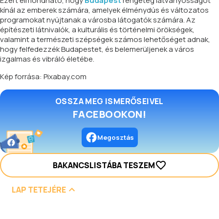
Ezért elmondható, hogy
Budapest
rengeteg látványosságot
kínál az emberek számára, amelyek élménydús és változatos
programokat nyújtanak a városba látogatók számára. Az
építészeti látnivalók, a kulturális és történelmi örökségek,
valamint a természeti szépségek számos lehetőséget adnak,
hogy felfedezzék Budapestet, és belemerüljenek a város
izgalmas és vibráló életébe.
Kép forrása: Pixabay.com
OSSZA MEG ISMERŐSEIVEL
FACEBOOKON!
Megosztás
BAKANCSLISTÁBA TESZEM
LAP TETEJÉRE