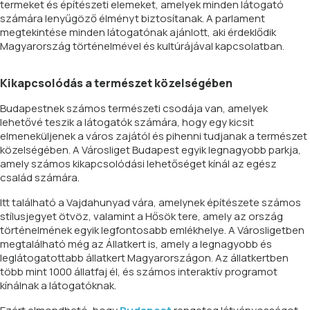
termeket és építészeti elemeket, amelyek minden látogató
számára lenyűgöző élményt biztosítanak. A parlament
megtekintése minden látogatónak ajánlott, aki érdeklődik
Magyarország történelmével és kultúrájával kapcsolatban.
Kikapcsolódás a természet közelségében
Budapestnek számos természeti csodája van, amelyek
lehetővé teszik a látogatók számára, hogy egy kicsit
elmeneküljenek a város zajától és pihenni tudjanak a természet
közelségében. A Városliget Budapest egyik legnagyobb parkja,
amely számos kikapcsolódási lehetőséget kínál az egész
család számára.
Itt található a Vajdahunyad vára, amelynek építészete számos
stílusjegyet ötvöz, valamint a Hősök tere, amely az ország
történelmének egyik legfontosabb emlékhelye. A Városligetben
megtalálható még az Állatkert is, amely a legnagyobb és
leglátogatottabb állatkert Magyarországon. Az állatkertben
több mint 1000 állatfaj él, és számos interaktív programot
kínálnak a látogatóknak.