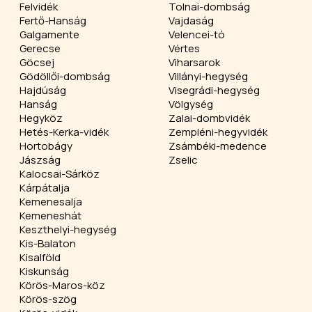
Felvidék
Tolnai-dombság
Fertő-Hanság
Vajdaság
Galgamente
Velencei-tó
Gerecse
Vértes
Göcsej
Viharsarok
Gödöllői-dombság
Villányi-hegység
Hajdúság
Visegrádi-hegység
Hanság
Völgység
Hegyköz
Zalai-dombvidék
Hetés-Kerka-vidék
Zempléni-hegyvidék
Hortobágy
Zsámbéki-medence
Jászság
Zselic
Kalocsai-Sárköz
Kárpátalja
Kemenesalja
Kemeneshát
Keszthelyi-hegység
Kis-Balaton
Kisalföld
Kiskunság
Körös-Maros-köz
Körös-szög