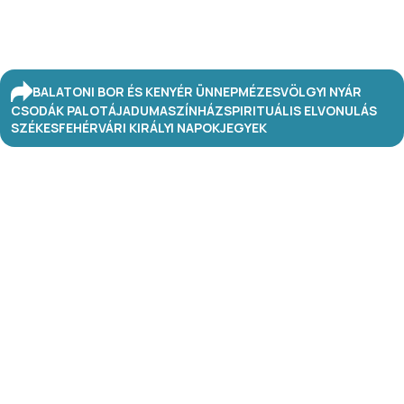
BALATONI BOR ÉS KENYÉR ÜNNEP
MÉZESVÖLGYI NYÁR
CSODÁK PALOTÁJA
DUMASZÍNHÁZ
SPIRITUÁLIS ELVONULÁS
SZÉKESFEHÉRVÁRI KIRÁLYI NAPOK
JEGYEK