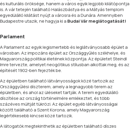
és kulturális öröksége, hanem a város egyik legjobb kilátópontja
is. A vár tetején található Halászbástya és a Mátyás templom
egyedülálló kilátást nyújt a városra és a Dunára. Amennyiben
Budapestre utazik, ne hagyja ki a
Budai Vár meglátogatását!
Parlament
A Parlament az egyik legismertebb és leglátványosabb épület a
városban. Az impozáns épület az Országgyűlés székhelye, és
Magyarország politikai életének központja. Az épületet Steindl
Imre tervezte, amelyet neogótikus stílusban alkottak meg, és az
építését 1902-ben fejezték be.
Az épületben található látványosságok közé tartozik az
Országgyűlési díszterem, amely a legnagyobb terem az
épületben, és ahol az üléseket tartják. A terem egyedülálló
díszítése az ország történelmére emlékeztet, és több
százéves múltját tükrözi. Az épület egyéb látványosságai
között található a Szent Korona, amely Magyarország
legértékesebb kincsei közé tartozik.
A látogatók megtekinthetik az épületben található díszes