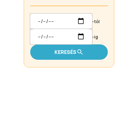
-tól
-ig
KERESÉS