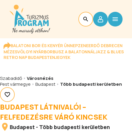
BALATONI BOR ÉS KENYÉR ÜNNEP
ZENEERDŐ DEBRECEN
MÉZESVÖLGYI NYÁR
BORBUSZ A BALATONNÁL
JAZZ & BLUES
RETRO NAP BUDAPESTEN
JEGYEK
Szabadidő
Városnézés
Pest vármegye
Budapest
Több budapesti kerületben
BUDAPEST LÁTNIVALÓI –
FELFEDEZÉSRE VÁRÓ KINCSEK
Budapest
-
Több budapesti kerületben