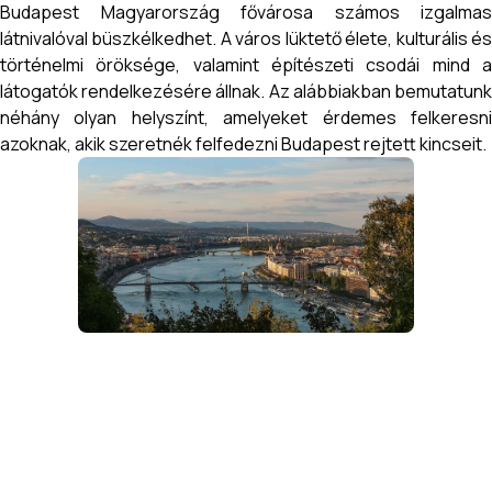
Budapest Magyarország fővárosa számos izgalmas
látnivalóval büszkélkedhet. A város lüktető élete, kulturális és
történelmi öröksége, valamint építészeti csodái mind a
látogatók rendelkezésére állnak. Az alábbiakban bemutatunk
néhány olyan helyszínt, amelyeket érdemes felkeresni
azoknak, akik szeretnék felfedezni Budapest rejtett kincseit.