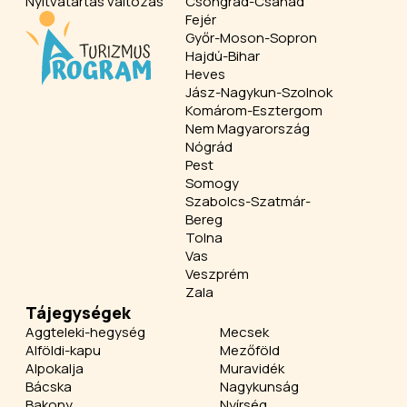
Nyitvatartás változás
Csongrád-Csanád
Fejér
Győr-Moson-Sopron
Hajdú-Bihar
Heves
Jász-Nagykun-Szolnok
Komárom-Esztergom
Nem Magyarország
Nógrád
Pest
Somogy
Szabolcs-Szatmár-
Bereg
Tolna
Vas
Veszprém
Zala
Tájegységek
Aggteleki-hegység
Mecsek
Alföldi-kapu
Mezőföld
Alpokalja
Muravidék
Bácska
Nagykunság
Bakony
Nyírség