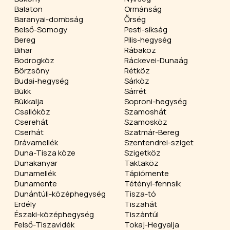
Balaton
Ormánság
Baranyai-dombság
Őrség
Belső-Somogy
Pesti-síkság
Bereg
Pilis-hegység
Bihar
Rábaköz
Bodrogköz
Ráckevei-Dunaág
Börzsöny
Rétköz
Budai-hegység
Sárköz
Bükk
Sárrét
Bükkalja
Soproni-hegység
Csallóköz
Szamoshát
Cserehát
Szamosköz
Cserhát
Szatmár-Bereg
Drávamellék
Szentendrei-sziget
Duna-Tisza köze
Szigetköz
Dunakanyar
Taktaköz
Dunamellék
Tápiómente
Dunamente
Tétényi-fennsík
Dunántúli-középhegység
Tisza-tó
Erdély
Tiszahát
Északi-középhegység
Tiszántúl
Felső-Tiszavidék
Tokaj-Hegyalja