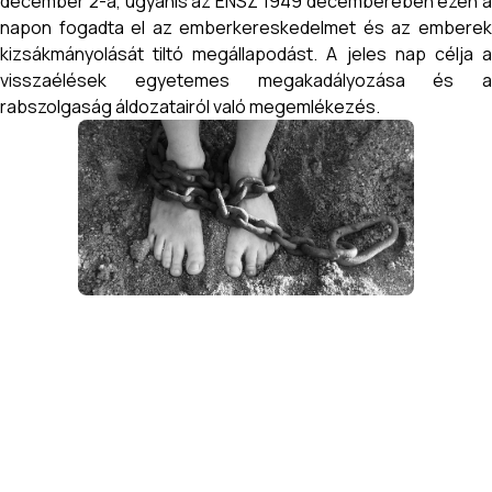
december 2-a, ugyanis az ENSZ 1949 decemberében ezen a
napon fogadta el az emberkereskedelmet és az emberek
kizsákmányolását tiltó megállapodást. A jeles nap célja a
visszaélések egyetemes megakadályozása és a
rabszolgaság áldozatairól való megemlékezés.