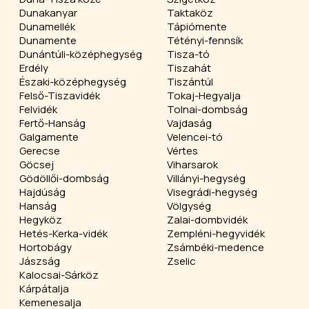
Dunakanyar
Taktaköz
Dunamellék
Tápiómente
Dunamente
Tétényi-fennsík
Dunántúli-középhegység
Tisza-tó
Erdély
Tiszahát
Északi-középhegység
Tiszántúl
Felső-Tiszavidék
Tokaj-Hegyalja
Felvidék
Tolnai-dombság
Fertő-Hanság
Vajdaság
Galgamente
Velencei-tó
Gerecse
Vértes
Göcsej
Viharsarok
Gödöllői-dombság
Villányi-hegység
Hajdúság
Visegrádi-hegység
Hanság
Völgység
Hegyköz
Zalai-dombvidék
Hetés-Kerka-vidék
Zempléni-hegyvidék
Hortobágy
Zsámbéki-medence
Jászság
Zselic
Kalocsai-Sárköz
Kárpátalja
Kemenesalja