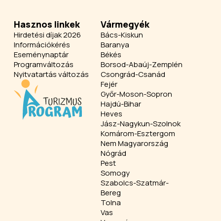
Hasznos linkek
Vármegyék
Hirdetési díjak 2026
Bács-Kiskun
Információkérés
Baranya
Eseménynaptár
Békés
Programváltozás
Borsod-Abaúj-Zemplén
Nyitvatartás változás
Csongrád-Csanád
Fejér
Győr-Moson-Sopron
Hajdú-Bihar
Heves
Jász-Nagykun-Szolnok
Komárom-Esztergom
Nem Magyarország
Nógrád
Pest
Somogy
Szabolcs-Szatmár-
Bereg
Tolna
Vas