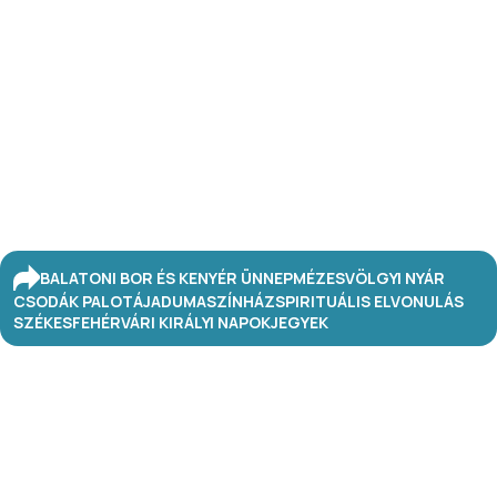
BALATONI BOR ÉS KENYÉR ÜNNEP
MÉZESVÖLGYI NYÁR
CSODÁK PALOTÁJA
DUMASZÍNHÁZ
SPIRITUÁLIS ELVONULÁS
SZÉKESFEHÉRVÁRI KIRÁLYI NAPOK
JEGYEK