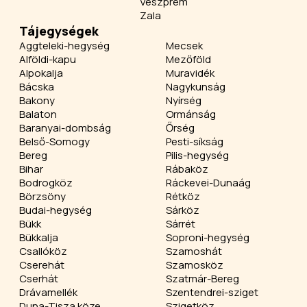
Veszprém
Zala
Tájegységek
Aggteleki-hegység
Mecsek
Alföldi-kapu
Mezőföld
Alpokalja
Muravidék
Bácska
Nagykunság
Bakony
Nyírség
Balaton
Ormánság
Baranyai-dombság
Őrség
Belső-Somogy
Pesti-síkság
Bereg
Pilis-hegység
Bihar
Rábaköz
Bodrogköz
Ráckevei-Dunaág
Börzsöny
Rétköz
Budai-hegység
Sárköz
Bükk
Sárrét
Bükkalja
Soproni-hegység
Csallóköz
Szamoshát
Cserehát
Szamosköz
Cserhát
Szatmár-Bereg
Drávamellék
Szentendrei-sziget
Duna-Tisza köze
Szigetköz