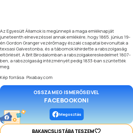
Az Egyesült Államok is megünnepli a maga emléknapját
juneteenth elnevezéssel annak emlékére, hogy 1865. június 19-
én Gordon Granger vezérőrnagy északi csapatai bevonultak a
texsasi Galvestonba, és a tábornok kihirdette a rabszolgaság
eltörlését. A Brit Birodalomban a rabszolgakereskedelmet 1807-
ben, a rabszolgaság intézményét pedig 1833-ban szüntették
meg.
Kép forrása: Pixabay.com
OSSZA MEG ISMERŐSEIVEL
FACEBOOKON!
Megosztás
BAKANCSLISTÁBA TESZEM