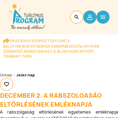
ORSZÁGOS VÍZIPISZTOLY CSATA
BALATONI BOR ÉS KENYÉR ÜNNEP
MÉZESVÖLGYI NYÁR
ZENEERDŐ DEBRECEN
JAZZ & BLUES KONCERTEST
TRABANT TÚRA
Ünnep
Jeles nap
DECEMBER 2. A RABSZOLGASÁG
ELTÖRLÉSÉNEK EMLÉKNAPJA
A rabszolgaság eltörlésének egyetemes emléknapja