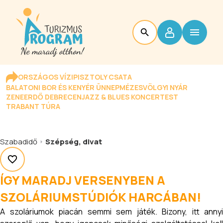
ORSZÁGOS VÍZIPISZTOLY CSATA
BALATONI BOR ÉS KENYÉR ÜNNEP
MÉZESVÖLGYI NYÁR
ZENEERDŐ DEBRECEN
JAZZ & BLUES KONCERTEST
TRABANT TÚRA
Szabadidő
Szépség, divat
ÍGY MARADJ VERSENYBEN A
SZOLÁRIUMSTÚDIÓK HARCÁBAN!
A szoláriumok piacán semmi sem játék. Bizony, itt annyi