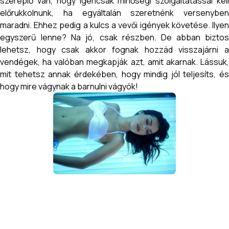
szereplő van, hogy igencsak minőségi szolgáltatással kell
előrukkolnunk, ha egyáltalán szeretnénk versenyben
maradni. Ehhez pedig a kulcs a vevői igények követése. Ilyen
egyszerű lenne? Na jó, csak részben. De abban biztos
lehetsz, hogy csak akkor fognak hozzád visszajárni a
vendégek, ha valóban megkapják azt, amit akarnak. Lássuk,
mit tehetsz annak érdekében, hogy mindig jól teljesíts, és
hogy mire vágynak a barnulni vágyók!