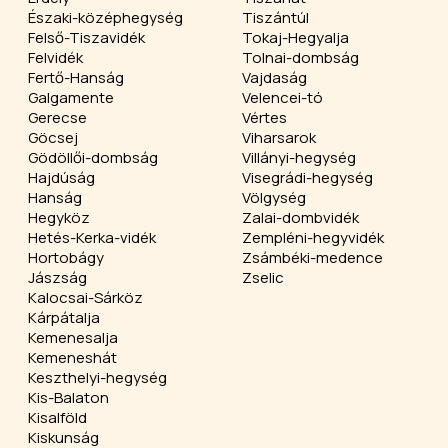
Északi-középhegység
Tiszántúl
Felső-Tiszavidék
Tokaj-Hegyalja
Felvidék
Tolnai-dombság
Fertő-Hanság
Vajdaság
Galgamente
Velencei-tó
Gerecse
Vértes
Göcsej
Viharsarok
Gödöllői-dombság
Villányi-hegység
Hajdúság
Visegrádi-hegység
Hanság
Völgység
Hegyköz
Zalai-dombvidék
Hetés-Kerka-vidék
Zempléni-hegyvidék
Hortobágy
Zsámbéki-medence
Jászság
Zselic
Kalocsai-Sárköz
Kárpátalja
Kemenesalja
Kemeneshát
Keszthelyi-hegység
Kis-Balaton
Kisalföld
Kiskunság