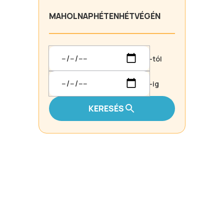
MA
HOLNAP
HÉTEN
HÉTVÉGÉN
-tól
-ig
KERESÉS