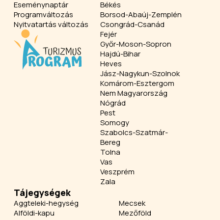
Eseménynaptár
Békés
Programváltozás
Borsod-Abaúj-Zemplén
Nyitvatartás változás
Csongrád-Csanád
Fejér
Győr-Moson-Sopron
Hajdú-Bihar
Heves
Jász-Nagykun-Szolnok
Komárom-Esztergom
Nem Magyarország
Nógrád
Pest
Somogy
Szabolcs-Szatmár-
Bereg
Tolna
Vas
Veszprém
Zala
Tájegységek
Aggteleki-hegység
Mecsek
Alföldi-kapu
Mezőföld