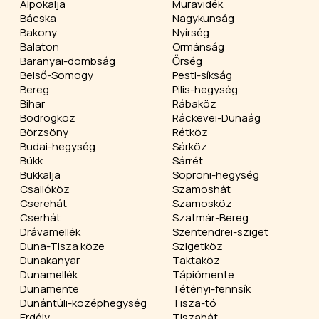
Alpokalja
Muravidék
Bácska
Nagykunság
Bakony
Nyírség
Balaton
Ormánság
Baranyai-dombság
Őrség
Belső-Somogy
Pesti-síkság
Bereg
Pilis-hegység
Bihar
Rábaköz
Bodrogköz
Ráckevei-Dunaág
Börzsöny
Rétköz
Budai-hegység
Sárköz
Bükk
Sárrét
Bükkalja
Soproni-hegység
Csallóköz
Szamoshát
Cserehát
Szamosköz
Cserhát
Szatmár-Bereg
Drávamellék
Szentendrei-sziget
Duna-Tisza köze
Szigetköz
Dunakanyar
Taktaköz
Dunamellék
Tápiómente
Dunamente
Tétényi-fennsík
Dunántúli-középhegység
Tisza-tó
Erdély
Tiszahát