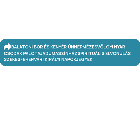
BALATONI BOR ÉS KENYÉR ÜNNEP
MÉZESVÖLGYI NYÁR
CSODÁK PALOTÁJA
DUMASZÍNHÁZ
SPIRITUÁLIS ELVONULÁS
SZÉKESFEHÉRVÁRI KIRÁLYI NAPOK
JEGYEK