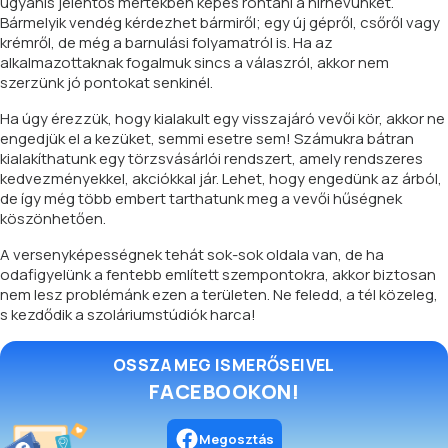
ugyanis jelentős mértékben képes rontani a hírnevünket.
Bármelyik vendég kérdezhet bármiről; egy új gépről, csőről vagy
krémről, de még a barnulási folyamatról is. Ha az
alkalmazottaknak fogalmuk sincs a válaszról, akkor nem
szerzünk jó pontokat senkinél.
Ha úgy érezzük, hogy kialakult egy visszajáró vevői kör, akkor ne
engedjük el a kezüket, semmi esetre sem! Számukra bátran
kialakíthatunk egy törzsvásárlói rendszert, amely rendszeres
kedvezményekkel, akciókkal jár. Lehet, hogy engedünk az árból,
de így még több embert tarthatunk meg a vevői hűségnek
köszönhetően.
A versenyképességnek tehát sok-sok oldala van, de ha
odafigyelünk a fentebb említett szempontokra, akkor biztosan
nem lesz problémánk ezen a területen. Ne feledd, a tél közeleg,
s kezdődik a szoláriumstúdiók harca!
OSSZA MEG ISMERŐSEIVEL
FACEBOOKON!
Megosztás