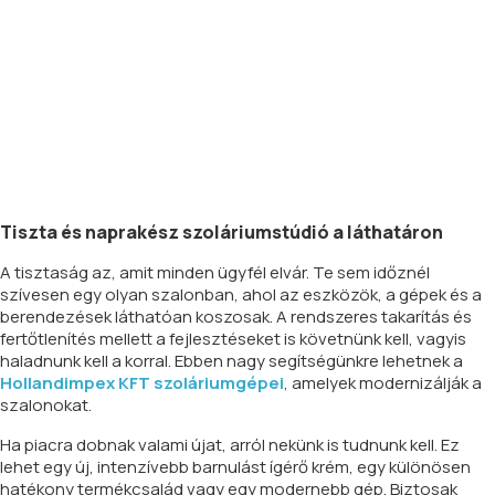
Tiszta és naprakész szoláriumstúdió a láthatáron
A tisztaság az, amit minden ügyfél elvár. Te sem időznél
szívesen egy olyan szalonban, ahol az eszközök, a gépek és a
berendezések láthatóan koszosak. A rendszeres takarítás és
fertőtlenítés mellett a fejlesztéseket is követnünk kell, vagyis
haladnunk kell a korral. Ebben nagy segítségünkre lehetnek a
Hollandimpex KFT szoláriumgépei
, amelyek modernizálják a
szalonokat.
Ha piacra dobnak valami újat, arról nekünk is tudnunk kell. Ez
lehet egy új, intenzívebb barnulást ígérő krém, egy különösen
hatékony termékcsalád vagy egy modernebb gép. Biztosak