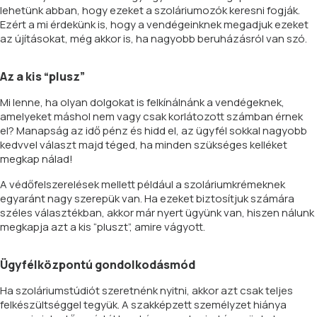
lehetünk abban, hogy ezeket a szoláriumozók keresni fogják.
Ezért a mi érdekünk is, hogy a vendégeinknek megadjuk ezeket
az újításokat, még akkor is, ha nagyobb beruházásról van szó.
Az a kis “plusz”
Mi lenne, ha olyan dolgokat is felkínálnánk a vendégeknek,
amelyeket máshol nem vagy csak korlátozott számban érnek
el? Manapság az idő pénz és hidd el, az ügyfél sokkal nagyobb
kedvvel választ majd téged, ha minden szükséges kelléket
megkap nálad!
A védőfelszerelések mellett például a szoláriumkrémeknek
egyaránt nagy szerepük van. Ha ezeket biztosítjuk számára
széles választékban, akkor már nyert ügyünk van, hiszen nálunk
megkapja azt a kis “pluszt”, amire vágyott.
Ügyfélközpontú gondolkodásmód
Ha szoláriumstúdiót szeretnénk nyitni, akkor azt csak teljes
felkészültséggel tegyük. A szakképzett személyzet hiánya