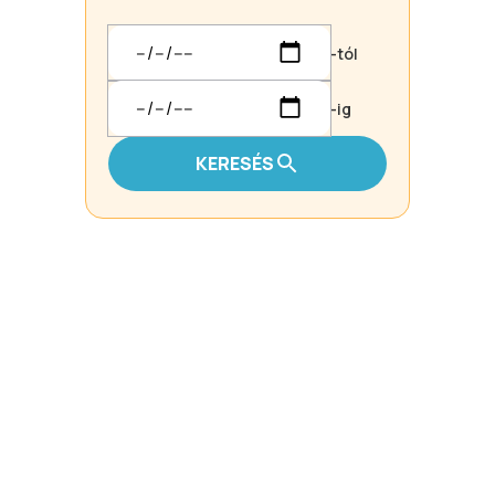
-tól
-ig
KERESÉS