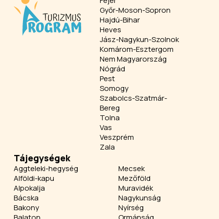
Fejér
Győr-Moson-Sopron
Hajdú-Bihar
Heves
Jász-Nagykun-Szolnok
Komárom-Esztergom
Nem Magyarország
Nógrád
Pest
Somogy
Szabolcs-Szatmár-
Bereg
Tolna
Vas
Veszprém
Zala
Tájegységek
Aggteleki-hegység
Mecsek
Alföldi-kapu
Mezőföld
Alpokalja
Muravidék
Bácska
Nagykunság
Bakony
Nyírség
Balaton
Ormánság