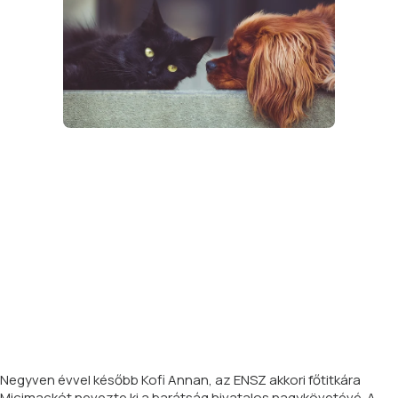
Negyven évvel később Kofi Annan, az ENSZ akkori főtitkára
Micimackót nevezte ki a barátság hivatalos nagykövetévé. A