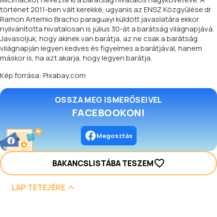
történet 2011-ben vált kerekké, ugyanis az ENSZ Közgyűlése dr.
Ramon Artemio Bracho paraguayi küldött javaslatára ekkor
nyilvánította hivatalosan is július 30-át a barátság világnapjává.
Javasoljuk, hogy akinek van barátja, az ne csak a barátság
világnapján legyen kedves és figyelmes a barátjával, hanem
máskor is, ha azt akarja, hogy legyen barátja.
Kép forrása: Pixabay.com
OSSZA MEG ISMERŐSEIVEL
FACEBOOKON!
Megosztás
BAKANCSLISTÁBA TESZEM
LAP TETEJÉRE