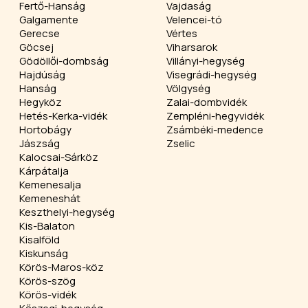
Fertő-Hanság
Vajdaság
Galgamente
Velencei-tó
Gerecse
Vértes
Göcsej
Viharsarok
Gödöllői-dombság
Villányi-hegység
Hajdúság
Visegrádi-hegység
Hanság
Völgység
Hegyköz
Zalai-dombvidék
Hetés-Kerka-vidék
Zempléni-hegyvidék
Hortobágy
Zsámbéki-medence
Jászság
Zselic
Kalocsai-Sárköz
Kárpátalja
Kemenesalja
Kemeneshát
Keszthelyi-hegység
Kis-Balaton
Kisalföld
Kiskunság
Körös-Maros-köz
Körös-szög
Körös-vidék