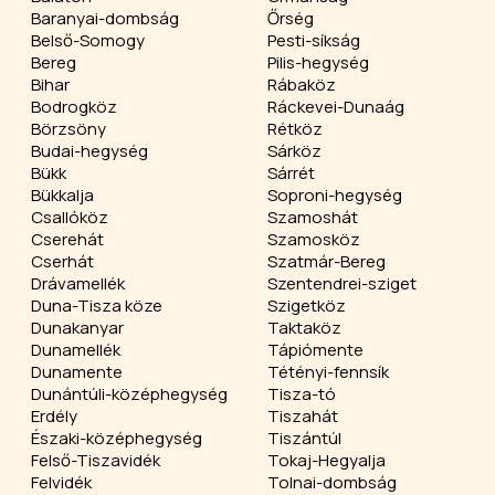
Baranyai-dombság
Őrség
Belső-Somogy
Pesti-síkság
Bereg
Pilis-hegység
Bihar
Rábaköz
Bodrogköz
Ráckevei-Dunaág
Börzsöny
Rétköz
Budai-hegység
Sárköz
Bükk
Sárrét
Bükkalja
Soproni-hegység
Csallóköz
Szamoshát
Cserehát
Szamosköz
Cserhát
Szatmár-Bereg
Drávamellék
Szentendrei-sziget
Duna-Tisza köze
Szigetköz
Dunakanyar
Taktaköz
Dunamellék
Tápiómente
Dunamente
Tétényi-fennsík
Dunántúli-középhegység
Tisza-tó
Erdély
Tiszahát
Északi-középhegység
Tiszántúl
Felső-Tiszavidék
Tokaj-Hegyalja
Felvidék
Tolnai-dombság