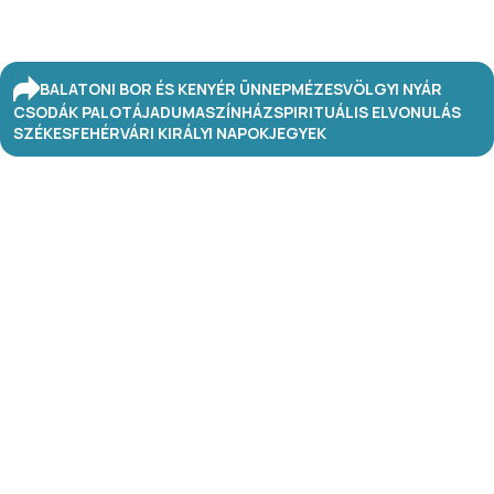
BALATONI BOR ÉS KENYÉR ÜNNEP
MÉZESVÖLGYI NYÁR
CSODÁK PALOTÁJA
DUMASZÍNHÁZ
SPIRITUÁLIS ELVONULÁS
SZÉKESFEHÉRVÁRI KIRÁLYI NAPOK
JEGYEK