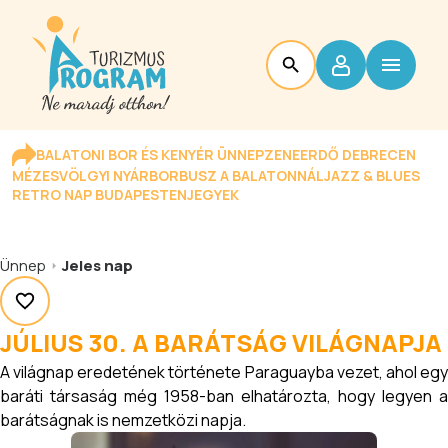
BALATONI BOR ÉS KENYÉR ÜNNEP
ZENEERDŐ DEBRECEN
MÉZESVÖLGYI NYÁR
BORBUSZ A BALATONNÁL
JAZZ & BLUES
RETRO NAP BUDAPESTEN
JEGYEK
Ünnep
Jeles nap
JÚLIUS 30. A BARÁTSÁG VILÁGNAPJA
A világnap eredetének története Paraguayba vezet, ahol egy
baráti társaság még 1958-ban elhatározta, hogy legyen a
barátságnak is nemzetközi napja.