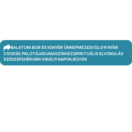
BALATONI BOR ÉS KENYÉR ÜNNEP
MÉZESVÖLGYI NYÁR
CSODÁK PALOTÁJA
DUMASZÍNHÁZ
SPIRITUÁLIS ELVONULÁS
SZÉKESFEHÉRVÁRI KIRÁLYI NAPOK
JEGYEK