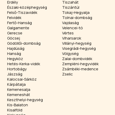
Erdély
Tiszahát
Északi-középhegység
Tiszántúl
Felső-Tiszavidék
Tokaj-Hegyalja
Felvidék
Tolnai-dombság
Fertő-Hanság
Vajdaság
Galgamente
Velencei-tó
Gerecse
Vértes
Göcsej
Viharsarok
Gödöllői-dombság
Villányi-hegység
Hajdúság
Visegrádi-hegység
Hanság
Völgység
Hegyköz
Zalai-dombvidék
Hetés-Kerka-vidék
Zempléni-hegyvidék
Hortobágy
Zsámbéki-medence
Jászság
Zselic
Kalocsai-Sárköz
Kárpátalja
Kemenesalja
Kemeneshát
Keszthelyi-hegység
Kis-Balaton
Kisalföld