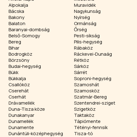
Alpokalja
Muravidék
Bácska
Nagykunság
Bakony
Nyírség
Balaton
Ormánság
Baranyai-dombság
Őrség
Belső-Somogy
Pesti-síkság
Bereg
Pilis-hegység
Bihar
Rábaköz
Bodrogköz
Ráckevei-Dunaág
Börzsöny
Rétköz
Budai-hegység
Sárköz
Bükk
Sárrét
Bükkalja
Soproni-hegység
Csallóköz
Szamoshát
Cserehát
Szamosköz
Cserhát
Szatmár-Bereg
Drávamellék
Szentendrei-sziget
Duna-Tisza köze
Szigetköz
Dunakanyar
Taktaköz
Dunamellék
Tápiómente
Dunamente
Tétényi-fennsík
Dunántúli-középhegység
Tisza-tó