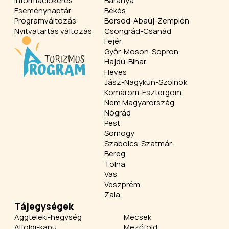
Információkérés
Baranya
Eseménynaptár
Békés
Programváltozás
Borsod-Abaúj-Zemplén
Nyitvatartás változás
Csongrád-Csanád
Fejér
Győr-Moson-Sopron
Hajdú-Bihar
Heves
Jász-Nagykun-Szolnok
Komárom-Esztergom
Nem Magyarország
Nógrád
Pest
Somogy
Szabolcs-Szatmár-
Bereg
Tolna
Vas
Veszprém
Zala
Tájegységek
Aggteleki-hegység
Mecsek
Alföldi-kapu
Mezőföld