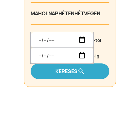
MA
HOLNAP
HÉTEN
HÉTVÉGÉN
-tól
-ig
KERESÉS