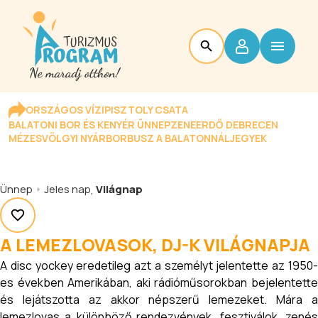
ORSZÁGOS VÍZIPISZTOLY CSATA
BALATONI BOR ÉS KENYÉR ÜNNEP
ZENEERDŐ DEBRECEN
MÉZESVÖLGYI NYÁR
BORBUSZ A BALATONNÁL
JEGYEK
Ünnep
Jeles nap
,
Világnap
A LEMEZLOVASOK, DJ-K VILÁGNAPJA
A disc yockey eredetileg azt a személyt jelentette az 1950-
es években Amerikában, aki rádióműsorokban bejelentette
és lejátszotta az akkor népszerű lemezeket. Mára a
lemezlovas a különböző rendezvények, fesztiválok, zenés