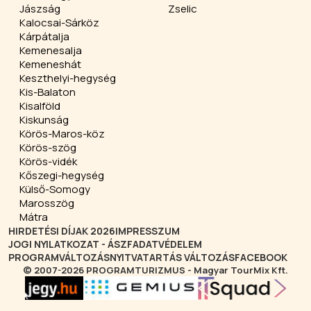
Jászság
Zselic
Kalocsai-Sárköz
Kárpátalja
Kemenesalja
Kemeneshát
Keszthelyi-hegység
Kis-Balaton
Kisalföld
Kiskunság
Körös-Maros-köz
Körös-szög
Körös-vidék
Kőszegi-hegység
Külső-Somogy
Marosszög
Mátra
HIRDETÉSI DÍJAK 2026
IMPRESSZUM
JOGI NYILATKOZAT - ÁSZF
ADATVÉDELEM
PROGRAMVÁLTOZÁS
NYITVATARTÁS VÁLTOZÁS
FACEBOOK
© 2007-2026 PROGRAMTURIZMUS - Magyar TourMix Kft.