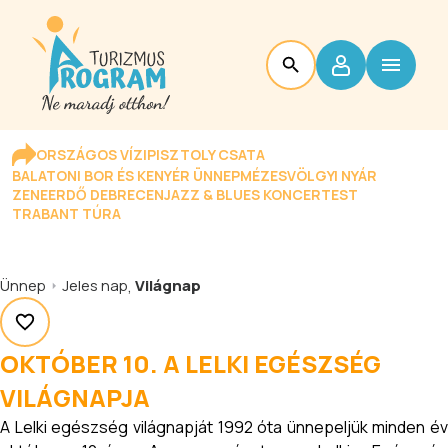
ORSZÁGOS VÍZIPISZTOLY CSATA
BALATONI BOR ÉS KENYÉR ÜNNEP
MÉZESVÖLGYI NYÁR
ZENEERDŐ DEBRECEN
JAZZ & BLUES KONCERTEST
TRABANT TÚRA
Ünnep
Jeles nap
,
Világnap
OKTÓBER 10. A LELKI EGÉSZSÉG
VILÁGNAPJA
A Lelki egészség világnapját 1992 óta ünnepeljük minden év