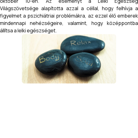
október 10-én. Az eseményt a Lelki Egészség
Világszövetsége alapította azzal a céllal, hogy felhívja a
figyelmet a pszichiátriai problémákra, az ezzel élő emberek
mindennapi nehézségeire, valamint, hogy középpontba
állítsa a lelki egészséget.