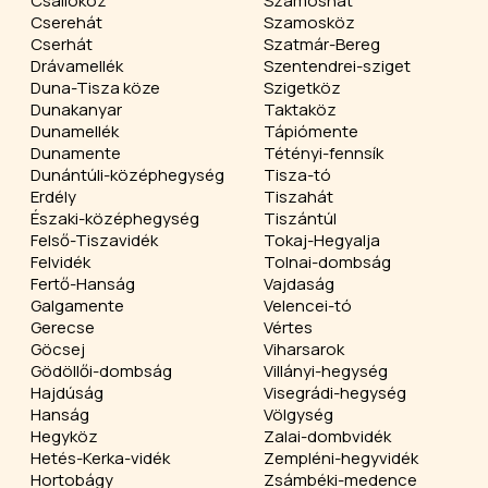
Csallóköz
Szamoshát
Cserehát
Szamosköz
Cserhát
Szatmár-Bereg
Drávamellék
Szentendrei-sziget
Duna-Tisza köze
Szigetköz
Dunakanyar
Taktaköz
Dunamellék
Tápiómente
Dunamente
Tétényi-fennsík
Dunántúli-középhegység
Tisza-tó
Erdély
Tiszahát
Északi-középhegység
Tiszántúl
Felső-Tiszavidék
Tokaj-Hegyalja
Felvidék
Tolnai-dombság
Fertő-Hanság
Vajdaság
Galgamente
Velencei-tó
Gerecse
Vértes
Göcsej
Viharsarok
Gödöllői-dombság
Villányi-hegység
Hajdúság
Visegrádi-hegység
Hanság
Völgység
Hegyköz
Zalai-dombvidék
Hetés-Kerka-vidék
Zempléni-hegyvidék
Hortobágy
Zsámbéki-medence