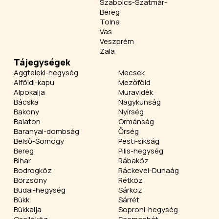
Szabolcs-Szatmár-
Bereg
Tolna
Vas
Veszprém
Zala
Tájegységek
Aggteleki-hegység
Mecsek
Alföldi-kapu
Mezőföld
Alpokalja
Muravidék
Bácska
Nagykunság
Bakony
Nyírség
Balaton
Ormánság
Baranyai-dombság
Őrség
Belső-Somogy
Pesti-síkság
Bereg
Pilis-hegység
Bihar
Rábaköz
Bodrogköz
Ráckevei-Dunaág
Börzsöny
Rétköz
Budai-hegység
Sárköz
Bükk
Sárrét
Bükkalja
Soproni-hegység