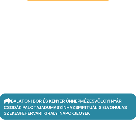
BALATONI BOR ÉS KENYÉR ÜNNEP
MÉZESVÖLGYI NYÁR
CSODÁK PALOTÁJA
DUMASZÍNHÁZ
SPIRITUÁLIS ELVONULÁS
SZÉKESFEHÉRVÁRI KIRÁLYI NAPOK
JEGYEK