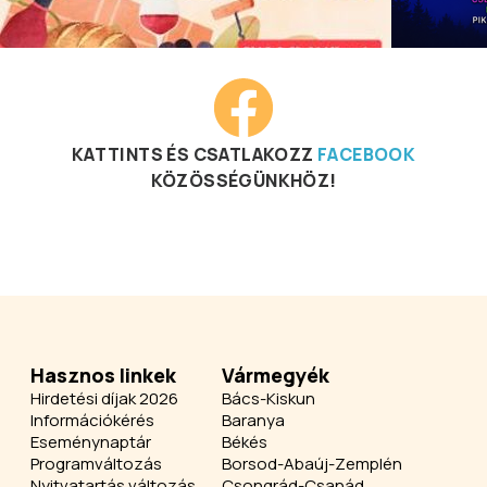
KATTINTS ÉS CSATLAKOZZ
FACEBOOK
KÖZÖSSÉGÜNKHÖZ!
Hasznos linkek
Vármegyék
Hirdetési díjak 2026
Bács-Kiskun
Információkérés
Baranya
Eseménynaptár
Békés
Programváltozás
Borsod-Abaúj-Zemplén
Nyitvatartás változás
Csongrád-Csanád