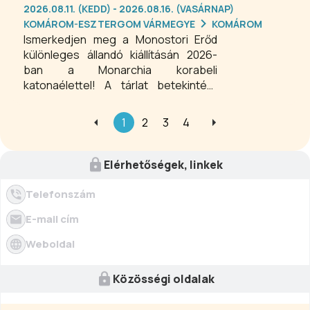
2026.08.11. (KEDD) - 2026.08.16. (VASÁRNAP)
KOMÁROM-ESZTERGOM VÁRMEGYE
KOMÁROM
Ismerkedjen meg a Monostori Erőd
különleges állandó kiállításán 2026-
ban a Monarchia korabeli
katonaélettel! A tárlat betekintést
nyújt a katonák mindennapjaiba, a
szállások és a fegyelmi rendszerek
1
2
3
4
működésébe, miközben
élményszerűen mutatja be a
történelmi valóságot. A komáromi
Elérhetőségek, linkek
Monostori Erőd állandó kiállítása
tökéletes program történelmi
Telefonszám
érdeklődésű látogatóknak, iskolai
E-mail cím
csoportoknak, családoknak és
mindenki számára, aki szeretne
Weboldal
mélyebb bepillantást nyerni a
Monarchia katonai mindennapjaiba.
Közösségi oldalak