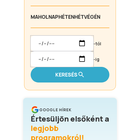
MA
HOLNAP
HÉTEN
HÉTVÉGÉN
-tól
-ig
KERESÉS
GOOGLE HÍREK
Értesüljön elsőként a
legjobb
programokról!