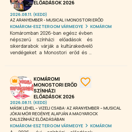
ELŐADÁSOK 2026
kikapcsolódást minden korosztály
számára. Érdemes felfedezni
2026.08.11. (KEDD)
Komárom és környéke látnivalóit,
AZ ARANYEMBER - MUSICAL | MONOSTORI ERŐD
ellátogatni a Komáromi Erődrendszer
KOMÁROM-ESZTERGOM VÁRMEGYE
KOMÁROM
történelmi helyszíneire vagy a Brigetio
Komáromban 2026-ban egész évben
Gyógyfürdő fürdőbe, ahol egész
népszerű színházi előadások és
évben várják a pihenni és élményeket
sikerdarabok várják a kultúrakedvelő
kereső vendégeket.
vendégeket a Monostori erőd és a
Csillagerőd különleges helyszínein. A
Magyar Lovas Színház látványos
produkciói egyedülálló élményt
nyújtanak minden korosztály számára.
KOMÁROMI
MONOSTORI ERŐD
SZÍNHÁZI
ELŐADÁSOK 2026
2026.08.11. (KEDD)
MÁSIK LEHEL – VIZELI CSABA: AZ ARANYEMBER – MUSICAL
JÓKAI MÓR REGÉNYE ALAPJÁN A MAGYAROCK
DALSZÍNHÁZ ELŐADÁSÁBAN
KOMÁROM-ESZTERGOM VÁRMEGYE
KOMÁROM