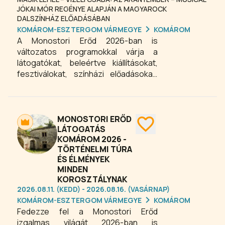
JÓKAI MÓR REGÉNYE ALAPJÁN A MAGYAROCK
DALSZÍNHÁZ ELŐADÁSÁBAN
KOMÁROM-ESZTERGOM VÁRMEGYE
KOMÁROM
A Monostori Erőd 2026-ban is
változatos programokkal várja a
látogatókat, beleértve kiállításokat,
fesztiválokat, színházi előadásokat,
családi programokat és koncerteket
egész évben. Az erőd kulturális és
hagyományőrző rendezvények,
erődtúrák és interaktív foglalkozások
MONOSTORI ERŐD
széles választékát kínálja, így minden
LÁTOGATÁS
KOMÁROM 2026 -
korosztály számára tartalmas
TÖRTÉNELMI TÚRA
élményt nyújt. A Monostori Erőd
ÉS ÉLMÉNYEK
tökéletes helyszín csoportoknak,
MINDEN
iskolai osztályoknak és céges
KOROSZTÁLYNAK
csapatépítőknek, akik aktív,
2026.08.11. (KEDD) - 2026.08.16. (VASÁRNAP)
élményszerű programokra vágynak
KOMÁROM-ESZTERGOM VÁRMEGYE
KOMÁROM
Komáromban.
Fedezze fel a Monostori Erőd
izgalmas világát 2026-ban is