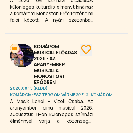
A 2026. évi színházi előadások
különleges kulturális élményt kínálnak
a komáromi Monostori Erőd történelmi
falai között. A nyári szezonban
szabadtéri színházi estek várják a
közönséget, míg ősszel és télen az
erőd modern, fűtött KlapkArénája
biztosít kényelmes helyszínt a
KOMÁROM
színházkedvelők számára
MUSICAL ELŐADÁS
2026 - AZ
Komáromban. A változatos
ARANYEMBER
programkínálatnak köszönhetően a
MUSICAL A
Monostori Erőd 2026-ban is a
MONOSTORI
dunántúli kulturális és színházi élet
ERŐDBEN
egyik kiemelt helyszíne lesz.
2026.08.11. (KEDD)
KOMÁROM-ESZTERGOM VÁRMEGYE
KOMÁROM
A Másik Lehel – Vizeli Csaba: Az
aranyember című musical 2026.
augusztus 11-én különleges színházi
élménnyel várja a közönséget
Komáromban. A Magyarock