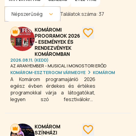
Népszerűség
Találatok száma:
37
KOMÁROMI
PROGRAMOK 2026
– ESEMÉNYEK ÉS
RENDEZVÉNYEK
KOMÁROMBAN
2026.08.11. (KEDD)
AZ ARANYEMBER - MUSICAL | MONOSTORI ERŐD
KOMÁROM-ESZTERGOM VÁRMEGYE
KOMÁROM
A Komárom programajánló 2026
egész évben érdekes és értékes
programokkal várja a látogatókat,
legyen szó fesztiválokról,
koncertekről vagy kulturális
eseményekről. A városban színházi
előadások, filmvetítések, múzeumi
foglalkozások és számos szabadidős
KOMÁROM
program kínál tartalmas
SZÍNHÁZI