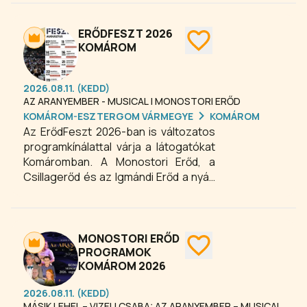
Dalszínház látványos előadása a
történelmi Monostori Erőd egyedülálló
környezetében kelti életre Jókai Mór
ERŐDFESZT 2026
klasszikus regényének izgalmas
KOMÁROM
történetét. A nagyszabású musical
emlékezetes dallamokkal, lenyűgöző
2026.08.11. (KEDD)
színpadi megoldásokkal és kiváló
AZ ARANYEMBER - MUSICAL | MONOSTORI ERŐD
szereplőgárdával kínál felejthetetlen
KOMÁROM-ESZTERGOM VÁRMEGYE
KOMÁROM
kulturális programot mindazoknak,
Az ErődFeszt 2026-ban is változatos
akik 2026 nyarán egy különleges
programkínálattal várja a látogatókat
szabadtéri színházi előadást
Komáromban. A Monostori Erőd, a
keresnek.
Csillagerőd és az Igmándi Erőd a nyári
szezonban koncertekkel, színházi
előadásokkal és hagyományőrző
programokkal készül.
MONOSTORI ERŐD
PROGRAMOK
KOMÁROM 2026
2026.08.11. (KEDD)
MÁSIK LEHEL – VIZELI CSABA: AZ ARANYEMBER – MUSICAL