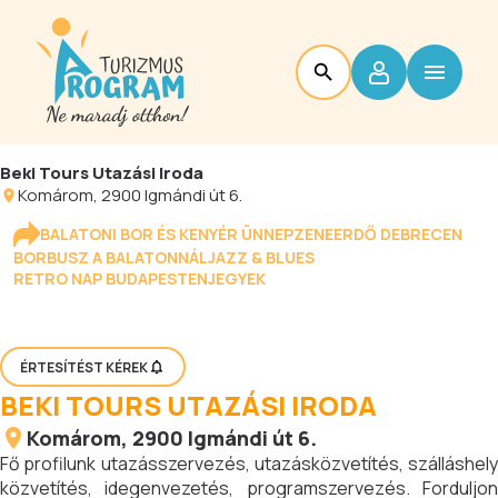
Beki Tours Utazási Iroda
Komárom
, 2900 Igmándi út 6.
BALATONI BOR ÉS KENYÉR ÜNNEP
ZENEERDŐ DEBRECEN
BORBUSZ A BALATONNÁL
JAZZ & BLUES
RETRO NAP BUDAPESTEN
JEGYEK
ÉRTESÍTÉST KÉREK
BEKI TOURS UTAZÁSI IRODA
Komárom
, 2900 Igmándi út 6.
Fő profilunk utazásszervezés, utazásközvetítés, szálláshely
közvetítés, idegenvezetés, programszervezés. Forduljon