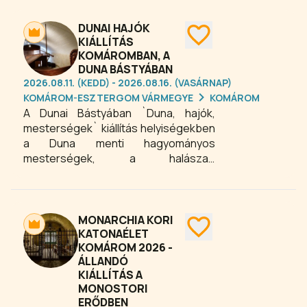
magyarországi hajókészítők, hajósok
a többi európai országgal azonos
DUNAI HAJÓK
színvonalú hajókkal végezték.
KIÁLLÍTÁS
KOMÁROMBAN, A
Komárom volt az egyik olyan város a
DUNA BÁSTYÁBAN
Duna mellett, ahol nagy precizitással
2026.08.11. (KEDD) - 2026.08.16. (VASÁRNAP)
és hozzáértéssel épültek az ilyen
KOMÁROM-ESZTERGOM VÁRMEGYE
KOMÁROM
hajók.
A Dunai Bástyában `Duna, hajók,
mesterségek` kiállítás helyiségekben
a Duna menti hagyományos
mesterségek, a halászat,
aranymosás, és a hajóácsok munkáját
is megismerhetik a látogatók.
MONARCHIA KORI
KATONAÉLET
KOMÁROM 2026 -
ÁLLANDÓ
KIÁLLÍTÁS A
MONOSTORI
ERŐDBEN