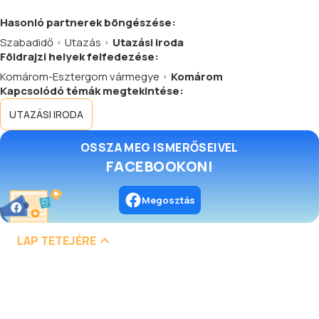
Hasonló
partnerek
böngészése:
Szabadidő
Utazás
Utazási iroda
Földrajzi helyek felfedezése:
Komárom-Esztergom vármegye
Komárom
Kapcsolódó témák megtekintése:
UTAZÁSI IRODA
OSSZA MEG ISMERŐSEIVEL
FACEBOOKON!
Megosztás
LAP TETEJÉRE