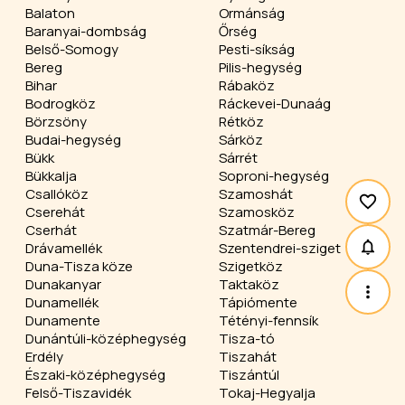
Balaton
Ormánság
Baranyai-dombság
Őrség
Belső-Somogy
Pesti-síkság
Bereg
Pilis-hegység
Bihar
Rábaköz
Bodrogköz
Ráckevei-Dunaág
Börzsöny
Rétköz
Budai-hegység
Sárköz
Bükk
Sárrét
Bükkalja
Soproni-hegység
Csallóköz
Szamoshát
Cserehát
Szamosköz
Cserhát
Szatmár-Bereg
Drávamellék
Szentendrei-sziget
Duna-Tisza köze
Szigetköz
Dunakanyar
Taktaköz
Dunamellék
Tápiómente
Dunamente
Tétényi-fennsík
Dunántúli-középhegység
Tisza-tó
Erdély
Tiszahát
Északi-középhegység
Tiszántúl
Felső-Tiszavidék
Tokaj-Hegyalja