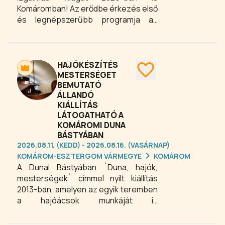
Komáromban! Az erődbe érkezés első
és legnépszerűbb programja az
erődtúra, amely során tapasztalt
tárlatvezető kalauzolja a csoportokat
a történelmi útvonalon, miközben
bemutatja az erődrendszer
HAJÓKÉSZÍTÉS
történetét, épületeinek funkcióit és
MESTERSÉGET
BEMUTATÓ
izgalmas történetekkel, anekdotákkal
ÁLLANDÓ
színesíti a sétát. Az erőd komplex
KIÁLLÍTÁS
kiállításai és a részletes, személyre
LÁTOGATHATÓ A
szabott tárlatvezetés révén a
KOMÁROMI DUNA
látogatók átfogó képet kapnak
BÁSTYÁBAN
Komárom egyik legismertebb
2026.08.11. (KEDD) - 2026.08.16. (VASÁRNAP)
történelmi nevezetességéről.
KOMÁROM-ESZTERGOM VÁRMEGYE
KOMÁROM
A Dunai Bástyában `Duna, hajók,
mesterségek` címmel nyílt kiállítás
2013-ban, amelyen az egyik teremben
a hajóácsok munkáját is
megismerhetik a látogatók. A török
kort követően a folyami áruszállítást a