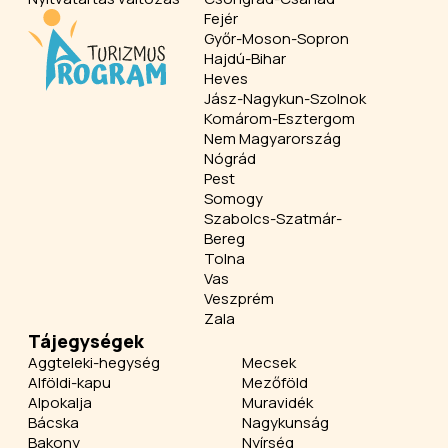
Fejér
Győr-Moson-Sopron
Hajdú-Bihar
Heves
Jász-Nagykun-Szolnok
Komárom-Esztergom
Nem Magyarország
Nógrád
Pest
Somogy
Szabolcs-Szatmár-
Bereg
Tolna
Vas
Veszprém
Zala
Tájegységek
Aggteleki-hegység
Mecsek
Alföldi-kapu
Mezőföld
Alpokalja
Muravidék
Bácska
Nagykunság
Bakony
Nyírség