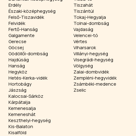
Erdély
Tiszahát
Északi-középhegység
Tiszántúl
Felső-Tiszavidék
Tokaj-Hegyalja
Felvidék
Tolnai-dombság
Fertő-Hanság
Vajdaság
Galgamente
Velencei-tó
Gerecse
Vértes
Göcsej
Viharsarok
Gödöllői-dombság
Villányi-hegység
Hajdúság
Visegrádi-hegység
Hanság
Völgység
Hegyköz
Zalai-dombvidék
Hetés-Kerka-vidék
Zempléni-hegyvidék
Hortobágy
Zsámbéki-medence
Jászság
Zselic
Kalocsai-Sárköz
Kárpátalja
Kemenesalja
Kemeneshát
Keszthelyi-hegység
Kis-Balaton
Kisalföld