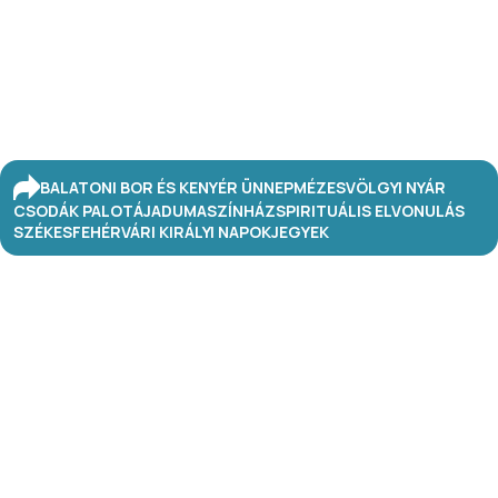
BALATONI BOR ÉS KENYÉR ÜNNEP
MÉZESVÖLGYI NYÁR
CSODÁK PALOTÁJA
DUMASZÍNHÁZ
SPIRITUÁLIS ELVONULÁS
SZÉKESFEHÉRVÁRI KIRÁLYI NAPOK
JEGYEK