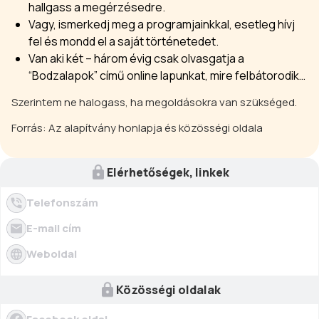
hallgass a megérzésedre.
Vagy, ismerkedj meg a programjainkkal, esetleg hívj
fel és mondd el a saját történetedet.
Van aki két – három évig csak olvasgatja a
“Bodzalapok” című online lapunkat, mire felbátorodik…
Szerintem ne halogass, ha megoldásokra van szükséged.
Forrás: Az alapítvány honlapja és közösségi oldala
Elérhetőségek, linkek
Telefonszám
E-mail cím
Weboldal
Közösségi oldalak