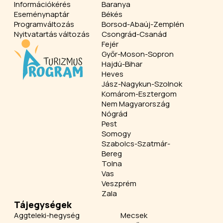
Információkérés
Baranya
Eseménynaptár
Békés
Programváltozás
Borsod-Abaúj-Zemplén
Nyitvatartás változás
Csongrád-Csanád
Fejér
Győr-Moson-Sopron
Hajdú-Bihar
Heves
Jász-Nagykun-Szolnok
Komárom-Esztergom
Nem Magyarország
Nógrád
Pest
Somogy
Szabolcs-Szatmár-
Bereg
Tolna
Vas
Veszprém
Zala
Tájegységek
Aggteleki-hegység
Mecsek