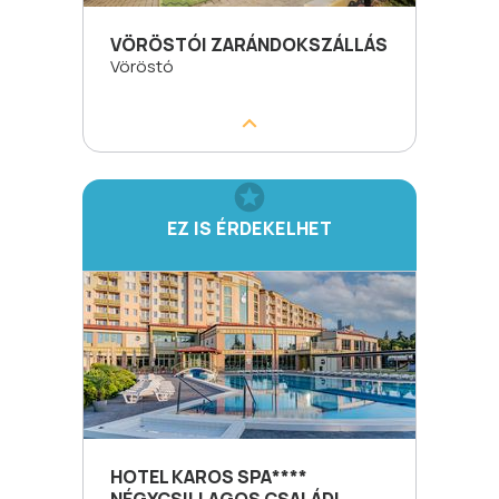
VÖRÖSTÓI ZARÁNDOKSZÁLLÁS
Vöröstó
EZ IS ÉRDEKELHET
HOTEL KAROS SPA****