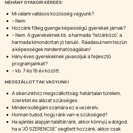
NÉHÁNY GYAKORI KÉRDÉS:
Mi valami vallásos közösség vagyunk?
– Nem.
Hozzánk főleg gyenge képességű gyerekek járnak?
– Nem. A gyerekeknek kb. a harmada “felzárkózó”, a
harmada kimondottan jó tanuló. Ráadásul nem hiszün
a képességek mindenhatóságában!
Hány éves gyerekeknek javasoljuk a fejlesztő
programjainkat?
– kb. 7 és 16 év között.
MEGSZÁLLOTTAK VAGYUNK!
A sikerünkhöz megszállottság, határtalan türelem,
szeretet és alázat szükséges.
Minden kollégám számára ez a vezérelv.
Honnan tudod, hogy ránk van-e szükséged?
Ha ajánlás alapján találtál ránk, akkor könnyű a dolgod,
ha a “JÓ SZERENCSE” segített hozzánk, akkor csak