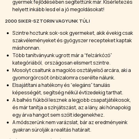
gyermek fejlődésében segítettünk már. Kísérletezés
helyett inkább lesd el a jó megoldásokat!
2000 SIKER-SZTORIN VAGYUNK TÚL!
Szintre hoztunk sok-sok gyermeket, akik évekig csak
szakvéleményeket és gyógyszer recepteket kaptak
máshonnan.
Több tanítványunk ugrott már a “felzárkózó”
kategóriából, országosan elismert szintre.
Mosolyt csaltunk a magolós osztályelső arcára, aki a
gyomorgörcsöt önbizalomra cserélte nálunk.
Elsajátítani a hatékony és “elegáns” tanulás
képességét, segítség nélkül évtizedekig tarthat.
A balhés fiúkból lesznek a legjobb csapatjátékosok,
és már tanítja a színjátszást, az a lány, aki hónapokig
egy árva hangot sem szólt idegenekhez.
A módszerünk nem varázslat, bár az eredményeink
gyakran súrolják a realitás határait.