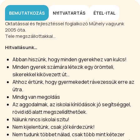
BEMUTATKOZÁS
NYITVATARTÁS
ÉTEL-ITAL
Oktatással és fejlesztéssel foglalkozó Műhely vagyunk
2005 óta.
Tele megszállottakkal…
Hitvallásunk…
Abban hiszünk, hogy minden gyerekhez van kulcs!
Minden gyerek számára létezik egy örömteli,
sikerekkel kikövezett út…
Ahhoz értünk, hogy gyermekedet rávezessük erre az
útra.
Mindig van megoldás
Az aggodalmak, az iskolai kínlódások jó segítséggel,
rövid idő alatt megszelídíthetőek.
Nálunk nincs iskolai szitu!
Nem kijelentünk, csak jól kérdezünk!
Nem tudunk többet nálad, csak több mint kétezer