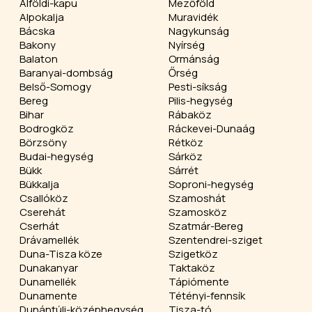
Alföldi-kapu
Mezőföld
Alpokalja
Muravidék
Bácska
Nagykunság
Bakony
Nyírség
Balaton
Ormánság
Baranyai-dombság
Őrség
Belső-Somogy
Pesti-síkság
Bereg
Pilis-hegység
Bihar
Rábaköz
Bodrogköz
Ráckevei-Dunaág
Börzsöny
Rétköz
Budai-hegység
Sárköz
Bükk
Sárrét
Bükkalja
Soproni-hegység
Csallóköz
Szamoshát
Cserehát
Szamosköz
Cserhát
Szatmár-Bereg
Drávamellék
Szentendrei-sziget
Duna-Tisza köze
Szigetköz
Dunakanyar
Taktaköz
Dunamellék
Tápiómente
Dunamente
Tétényi-fennsík
Dunántúli-középhegység
Tisza-tó