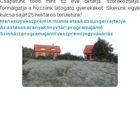
Csapatunk több mint tíz éve oktatja, szórakoztatja,
formálgatja a hozzánk látogató gyerekeket. Sikerünk egyik
kulcsa saját 25 hektáros területünk!
Menekülj Veszprém!
A múmia átka
A dzsungel rejtélye
Az aztékok aranya
Könyvtári programajánló
Színházi programajánló
Veszprémi jegyvásárlás