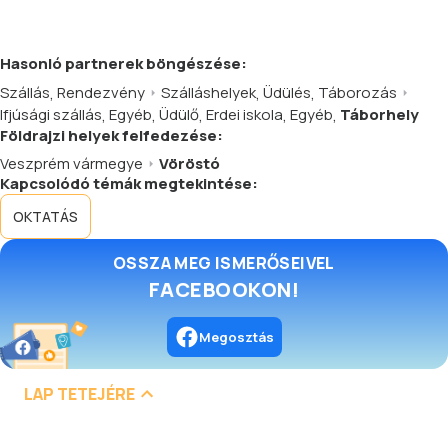
Hasonló
partnerek
böngészése:
Szállás
,
Rendezvény
Szálláshelyek
,
Üdülés
,
Táborozás
Ifjúsági szállás
,
Egyéb
,
Üdülő
,
Erdei iskola
,
Egyéb
,
Táborhely
Földrajzi helyek felfedezése:
Veszprém vármegye
Vöröstó
Kapcsolódó témák megtekintése:
OKTATÁS
OSSZA MEG ISMERŐSEIVEL
FACEBOOKON!
Megosztás
LAP TETEJÉRE