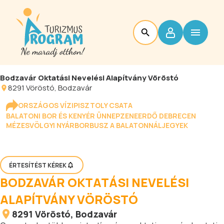
Bodzavár Oktatási Nevelési Alapítvány Vöröstó
8291
Vöröstó
, Bodzavár
ORSZÁGOS VÍZIPISZTOLY CSATA
BALATONI BOR ÉS KENYÉR ÜNNEP
ZENEERDŐ DEBRECEN
MÉZESVÖLGYI NYÁR
BORBUSZ A BALATONNÁL
JEGYEK
ÉRTESÍTÉST KÉREK
BODZAVÁR OKTATÁSI NEVELÉSI
ALAPÍTVÁNY VÖRÖSTÓ
8291
Vöröstó
, Bodzavár