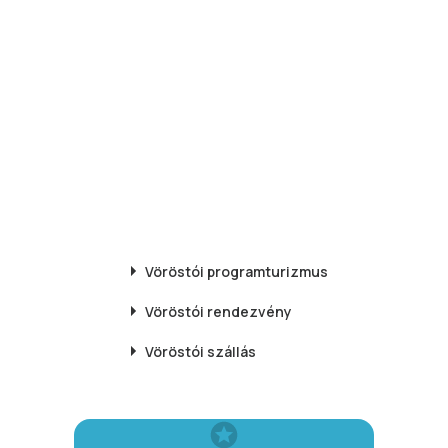
Vöröstói
programturizmus
Vöröstói
rendezvény
Vöröstói
szállás