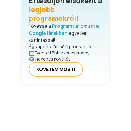
Értesüljön elsőként a
legjobb
programokról!
Kövesse a
Programturizmust a
Google Hírekben
egyetlen
kattintással!
Naponta frissülő programok
Évente több ezer esemény
Ingyenes követés
KÖVETEM MOST!